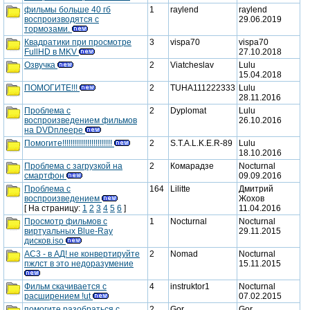
новые
фильмы больше 40 гб
1
raylend
raylend
воспроизводятся с
29.06.2019
сообщения
новые
тормозами.
Квадратики при просмотре
3
vispa70
vispa70
сообщения
FullHD в MKV
27.10.2018
новые
Озвучка
2
Viatcheslav
Lulu
15.04.2018
сообщения
новые
ПОМОГИТЕ!!!
2
TUHA111222333
Lulu
28.11.2016
сообщения
новые
Проблема с
2
Dyplomat
Lulu
воспроизведением фильмов
26.10.2016
сообщения
новые
на DVDплеере
Помогите!!!!!!!!!!!!!!!!!!!!!!!!
2
S.T.A.L.K.E.R-89
Lulu
сообщения
18.10.2016
новые
Проблема с загрузкой на
2
Комарадзе
Nocturnal
смартфон
09.09.2016
сообщения
новые
Проблема с
164
Lilitte
Дмитрий
воспроизведением
Жохов
сообщения
новые
[ На страницу:
1
2
3
4
5
6
]
11.04.2016
Просмотр фильмов с
1
Nocturnal
Nocturnal
сообщения
виртуальных Blue-Ray
29.11.2015
новые
дисков.iso
AC3 - в АД! не конвертируйте
2
Nomad
Nocturnal
сообщения
пжлст в это недоразумение
15.11.2015
новые
Фильм скачивается с
4
instruktor1
Nocturnal
сообщения
расширением !ut
07.02.2015
новые
помогите разобраться с
2
Gor
Gor