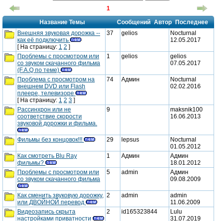
1
Название Темы
Сообщений
Автор
Последнее
Внешняя звуковая дорожка --
37
gelios
Nocturnal
как её подключить
12.05.2017
новые
[ На страницу:
1
2
]
Проблемы с просмотром или
1
gelios
gelios
сообщения
со звуком скачанного фильма
07.05.2017
новые
(F.A.Q по теме)
Проблема с просмотром на
74
Админ
Nocturnal
сообщения
внешнем DVD или Flash
02.02.2016
новые
плеере, телевизоре
[ На страницу:
1
2
3
]
сообщения
Рассинхрон или не
9
maksnik100
соответствие скорости
16.06.2013
новые
звуковой дорожки и фильма.
сообщения
Фильмы без концовок!!!
29
lepsus
Nocturnal
01.05.2012
новые
Как смотреть Blu Ray
1
Админ
Админ
фильмы?
18.01.2012
сообщения
новые
Проблемы с просмотром или
5
admin
Админ
со звуком скачанного фильма
09.08.2009
сообщения
новые
Как сменить звуковую дорожку,
2
admin
admin
сообщения
или ДВОЙНОЙ перевод
11.06.2009
новые
Видеозапись скрыта
2
id165323844
Lulu
настройками приватности
31.07.2019
сообщения