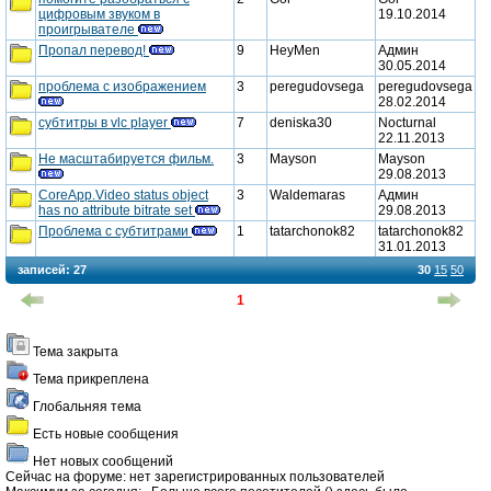
цифровым звуком в
19.10.2014
сообщения
новые
проигрывателе
Пропал перевод!
9
HeyMen
Админ
сообщения
30.05.2014
новые
проблема с изображением
3
peregudovsega
peregudovsega
28.02.2014
сообщения
новые
субтитры в vlc player
7
deniska30
Nocturnal
22.11.2013
сообщения
новые
Не масштабируется фильм.
3
Mayson
Mayson
29.08.2013
сообщения
новые
CoreApp.Video status object
3
Waldemaras
Админ
has no attribute bitrate set
29.08.2013
сообщения
новые
Проблема с субтитрами
1
tatarchonok82
tatarchonok82
31.01.2013
сообщения
новые
записей:
27
30
15
50
сообщения
1
Тема закрыта
закрыта
Тема прикреплена
прикреплена
Глобальняя тема
тема
Есть новые сообщения
новые
Нет новых сообщений
сообщения
Cейчас на форуме: нет зарегистрированных пользователей
новых