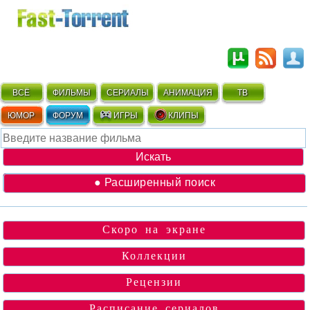
ВСЁ
ФИЛЬМЫ
СЕРИАЛЫ
АНИМАЦИЯ
ТВ
ЮМОР
ФОРУМ
ИГРЫ
КЛИПЫ
● Расширенный поиск
Скоро на экране
Коллекции
Рецензии
Расписание сериалов