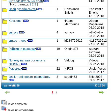
интеллектуальных прав
14.12.2018
сообщения
новые
[ На страницу:
1
2
3
]
Новй дизайн сайта
1
Constantin
Constantin
сообщения
Entelis
Entelis
новые
13.10.2018
Xbox one.
1
Фёдор
Фёдор
сообщения
Мартынов
Мартынов
новые
06.09.2018
yuriyvv
4
yuriyvv
∞8∞0∞8∞
сообщения
28.08.2018
новые
видео плеер
1
id189729612
id189729612
27.08.2018
сообщения
новые
Рейтинг и раздачи
19
Original76
кирилл
антонов
сообщения
новые
25.08.2018
Почему нельзя оставлять
4
Vidocq
Vidocq
сообщения
ссылки?
09.05.2018
новые
Реклама
22
KIFOS
Uncle Pecos
29.08.2017
сообщения
новые
fast torrent просит разрешить
3
seagirl53
Zritel2008
09.06.2017
сообщения
новые
записей:
58
30
15
50
сообщения
1
2
Тема закрыта
закрыта
Тема прикреплена