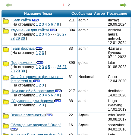
1
2
Название Темы
Сообщений
Автор
Последнее
! Баги сайта
211
admin
ната@
[ На страницу:
1
2
3
4
5
6
7
8
]
29.09.2024
новые
Улучшения для сайта!
894
admin
Artificial
[ На страницу:
1
2
3
4
5
· · ·
26
27
neural
сообщения
новые
28
29
30
]
network
12.01.2024
сообщения
! Баги форума
83
admin
-Цитаты
[ На страницу:
1
2
3
]
Лyчших-
новые
07.11.2023
Предложения.
890
gelios
tatur
сообщения
[ На страницу:
1
2
3
4
5
· · ·
26
27
01.08.2023
новые
28
29
30
]
Онлайн просмотр фильмов на
61
Nocturnal
Сано
сообщения
fast-torrent.ru
12.04.2020
новые
[ На страницу:
1
2
3
]
Немного об обновлениях
217
admin
deathden
сообщения
[ На страницу:
1
2
3
4
5
6
7
8
]
14.02.2020
новые
! Улучшения для форума
88
admin
Hugo
[ На страницу:
1
2
3
]
Weaving
сообщения
новые
17.02.2019
Всякие полезности!
22
Админ
AfterDeath
сообщения
30.08.2017
новые
Обсуждение раздела "Юмор"
16
Админ
sborzabor
04.02.2016
сообщения
новые
Мини чат.Быть или не быть? А
43
gelios
Lulu