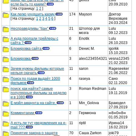
если быть,то каким?
20.09.2010
сообщения
новые
[ На страницу:
1
2
]
Как легко ухудшить карму
174
Mayson
Доктор
сообщения
[ На страницу:
1
2
3
4
5
6
]
Верховцев
новые
24.03.2024
Несправедливы "бан"
21
Штопор для
Lulu
сообщения
мозга
09.12.2023
новые
А куда пропали трейлеры с
6
Enotik
Lulu
сайта ?
26.10.2023
сообщения
новые
Блокировка сайта
6
Dенис М.
igorkk
15.10.2023
сообщения
новые
Блокировка
3
alex1234554321
vesna12345
21.02.2023
сообщения
новые
Зачем нужны фильмы которые
11
saron
Rageseeker
нельзя скачать
21.06.2022
сообщения
новые
Поиск по годам выдаёт 1000
4
raseya
Сано
фильмов
02.11.2020
сообщения
новые
поиск: как найти? самые
3
Roman Redman
Lulu
популярные фильмы за неделю
19.11.2019
сообщения
новые
и в 1080
Е-мэйл аккаунта на сайте.
1
Min_Golova
Бракодел
сообщения
27.09.2019
новые
Комментарии
2
Гермиона
∞8∞0∞8∞
01.05.2019
сообщения
новые
А есть ли тут уведомления на e-
11
riptil
Ирина14
mail ???
16.02.2019
сообщения
новые
Принятие закона о защите
70
Саша Zarkon
joki79