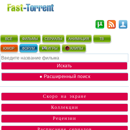
ВСЁ
ФИЛЬМЫ
СЕРИАЛЫ
АНИМАЦИЯ
ТВ
ЮМОР
ФОРУМ
ИГРЫ
КЛИПЫ
● Расширенный поиск
Скоро на экране
Коллекции
Рецензии
Расписание сериалов