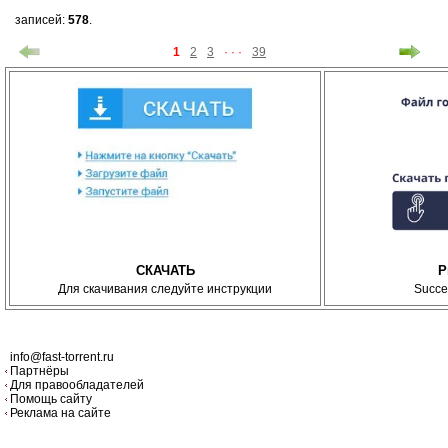
записей:
578
.
1
2
3
· · ·
39
СКАЧАТЬ
P
Для скачивания следуйте инструкции
Succe
info@fast-torrent.ru
Партнёры
Для правообладателей
Помощь сайту
Реклама на сайте