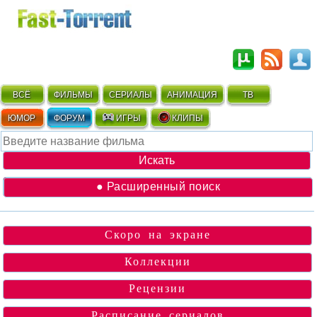
ВСЁ
ФИЛЬМЫ
СЕРИАЛЫ
АНИМАЦИЯ
ТВ
ЮМОР
ФОРУМ
ИГРЫ
КЛИПЫ
● Расширенный поиск
Скоро на экране
Коллекции
Рецензии
Расписание сериалов