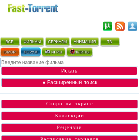
ВСЁ
ФИЛЬМЫ
СЕРИАЛЫ
АНИМАЦИЯ
ТВ
ЮМОР
ФОРУМ
ИГРЫ
КЛИПЫ
● Расширенный поиск
Скоро на экране
Коллекции
Рецензии
Расписание сериалов