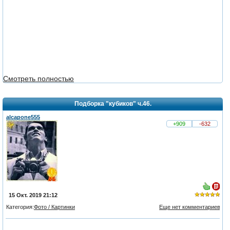
Смотреть полностью
Подборка "кубиков" ч.46.
alcapone555
+909
-632
15 Окт. 2019 21:12
Категория:
Фото / Картинки
Еще нет комментариев
из 5,
голосов: