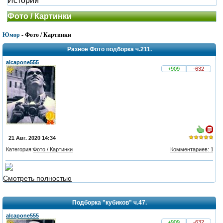
Истории
Фото / Картинки
Юмор
- Фото / Картинки
Разное Фото подборка ч.211.
alcapone555
+909
-632
21 Авг. 2020 14:34
Категория:
Фото / Картинки
Комментариев: 1
из 5,
голосов:
Смотреть полностью
2
Подборка "кубиков" ч.47.
alcapone555
+909
-632