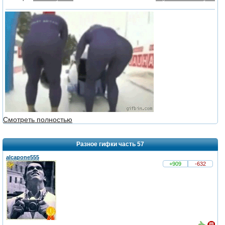
из 5,
голосов:
1
Смотреть полностью
Разное гифки часть 57
alcapone555
+909
-632