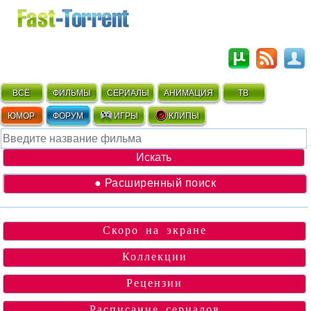
ВСЁ
ФИЛЬМЫ
СЕРИАЛЫ
АНИМАЦИЯ
ТВ
ЮМОР
ФОРУМ
ИГРЫ
КЛИПЫ
● Расширенный поиск
Скоро на экране
Коллекции
Рецензии
Расписание сериалов