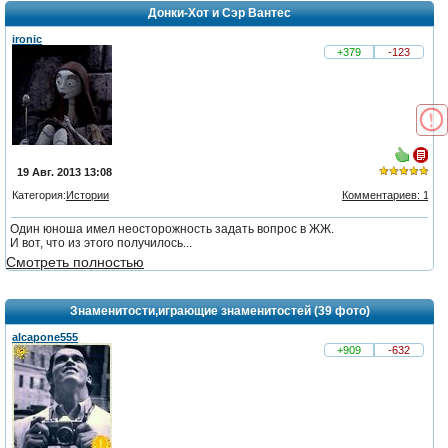
Донки-Хот и Сэр Вантес
ironic
+379
-123
19 Авг. 2013 13:08
Категория:
Истории
Комментариев: 1
из 5,
Один юноша имел неосторожность задать вопрос в ЖЖ.
голосов:
И вот, что из этого получилось...
2
Смотреть полностью
Знаменитости,играющие знаменитостей (39 фото)
alcapone555
+909
-632