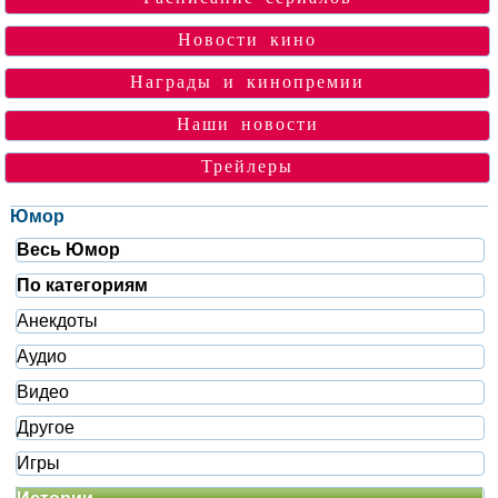
Новости кино
Награды и кинопремии
Наши новости
Трейлеры
Юмор
Весь Юмор
По категориям
Анекдоты
Аудио
Видео
Другое
Игры