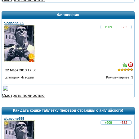
Философия
alcapone555
+909
-632
22 Март 2013 17:50
Категория:
Истории
Комментариев: 3
из 5,
голосов:
Смотреть полностью
2
Как дать кошке таблетку (перевод страницы с английского)
alcapone555
+909
-632