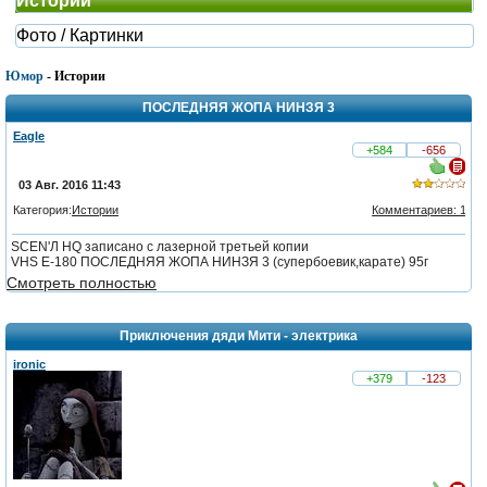
Истории
Фото / Картинки
Юмор
- Истории
ПОСЛЕДНЯЯ ЖОПА НИНЗЯ 3
Eagle
+584
-656
03 Авг. 2016 11:43
Категория:
Истории
Комментариев: 1
из
SCEN'Л НQ записано с лазерной третьей копии
5,
VНS Е-180 ПОСЛЕДНЯЯ ЖОПА НИНЗЯ 3 (супербоевик,карате) 95г
голосов:
Смотреть полностью
3
Приключения дяди Мити - электрика
ironic
+379
-123