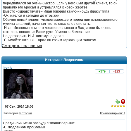
передвигался он очень быстро. Если у него был другой клиент, то он
правило его бросал и устремлялся к новой жертве.
Вместо «здравствуйте» Иван говорил какую-нибудь фразу типа:
-Ох, наелся я сегодня до отрыжки!
Обычно новый клиент, увидев выросшего перед ним взъерошенного
мужика с палкой, начинал что-то ошалело лепетать:
-Иван Иванович, я много лестного слышал о Вас, и мне бы очень
хотелось попасть в Ваши руки. У меня заболевание….
Но договорить И.И. никому не давал:
-Снимайте штаны! – орал он своим каркающим голосом.
Смотреть полностью
История с Людовиком
ironic
+379
-123
07 Сен. 2014 18:06
Категория:
Истории
Комментариев: 1
из 5,
Среди ночи меня разбудил звонок барыни:
голосов:
-С Людовиком проблемы!
2