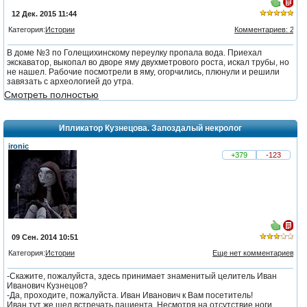
12 Дек. 2015 11:44
Категория:
Истории
Комментариев: 2
из 5,
В доме №3 по Голещихинскому переулку пропала вода. Приехал
голосов:
экскаватор, выкопал во дворе яму двухметрового роста, искал трубы, но
4
не нашел. Рабочие посмотрели в яму, огорчились, плюнули и решили
завязать с археологией до утра.
Смотреть полностью
Ипликатор Кузнецова. Запоздалый некролог
ironic
+379
-123
09 Сен. 2014 10:51
Категория:
Истории
Еще нет комментариев
из 5,
-Скажите, пожалуйста, здесь принимает знаменитый целитель Иван
голосов:
Иванович Кузнецов?
4
-Да, проходите, пожалуйста. Иван Иванович к Вам посетитель!
Иван тут же шел встречать пациента. Несмотря на отсутствие ноги,