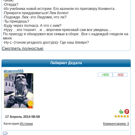
-Знаю.
-Откуда?
-Из учебника новой истории. Его казнили по приговору Конвента .
-Прекрати придуриваться! Люк болен!
-Подожди. Люк -это Людовик, что ли?
-Ты приедешь?
-Буду через полчаса. А что с ним?
-Нууу …его тошнит…и …впрочем приезжай сам все увидишь…
По приезду я обнаружил всю семью в сборе . Все с надеждой глядели на
меня.
-Ну-с.-(тоном уездного дохтура)- Где наш блевун?
Смотреть полностью
Лабиринт Дедала
alcapone555
+909
-632
17 Апрель 2014 08:58
Категория:
Истории
Комментариев: 5
из 5,
голосов: