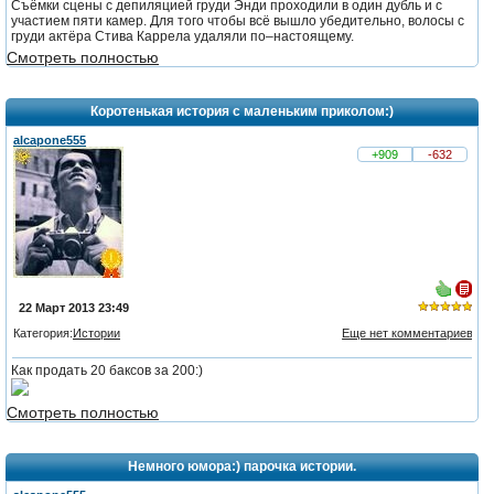
Съёмки сцены с депиляцией груди Энди проходили в один дубль и с
участием пяти камер. Для того чтобы всё вышло убедительно, волосы с
груди актёра Стива Каррела удаляли по–настоящему.
Смотреть полностью
Коротенькая история с маленьким приколом:)
alcapone555
+909
-632
22 Март 2013 23:49
Категория:
Истории
Еще нет комментариев
из 5,
Как продать 20 баксов за 200:)
голосов:
1
Смотреть полностью
Немного юмора:) парочка истории.