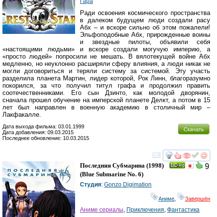
Гара
Ради освоения космического пространства
в далеком будущем люди создали расу
Абх – и вскоре сильно об этом пожалели!
Эльфоподобные Абх, прирожденные воины
и звездные пилоты, объявили себя
«настоящими людьми» и вскоре создали могучую империю, а
«просто людей» попросили не мешать. В вялотекущей войне Абх
медленно, но неуклонно расширяли сферу влияния, а люди никак не
могли договориться и теряли систему за системой. Эту участь
разделила планета Мартин, лидер которой, Рок Линн, благоразумно
покорился, за что получил титул графа и продолжил править
соотечественниками. Его сын Дзинто, как молодой дворянин,
сначала прошел обучение на имперской планете Делкт, а потом в 15
лет был направлен в военную академию в столичный мир –
Лакфакалле.
Дата выхода фильма: 03.01.1999
Скачать
Дата добавления: 09.03.2015
Последнее обновление: 10.03.2015
смотреть
инте
Последняя Субмарина
(1998)
9
(
Blue Submarine No. 6
)
Студия
:
Gonzo Digimation
Аниме
,
Завершён
Аниме сериалы
,
Приключения
,
Фантастика