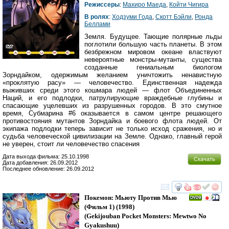
Режиссеры
:
Махиро Маеда
,
Койти Чигира
В ролях
:
Ходзуми Года
,
Скотт Бэйли
,
Ронда
Беллами
Земля. Будущее. Тающие полярные льды
поглотили большую часть планеты. В этом
безбрежном мировом океане властвуют
невероятные монстры-мутанты, существа
созданные гениальным биологом
Зорндайком, одержимым желанием уничтожить ненавистную
«проклятую расу» — человечество. Единственная надежда
выживших среди этого кошмара людей — флот Объединенных
Наций, и его подлодки, патрулирующие враждебные глубины и
спасающие уцелевших из разрушенных городов. В это смутное
время, Субмарина #6 оказывается в самом центре решающего
противостояния мутантов Зорндайка и боевого флота людей. От
экипажа подлодки теперь зависит не только исход сражения, но и
судьба человеческой цивилизации на Земле. Однако, главный герой
не уверен, стоит ли человечество спасения
Дата выхода фильма: 25.10.1998
Скачать
Дата добавления: 26.09.2012
Последнее обновление: 26.09.2012
смотреть
инте
Покемон: Мьюту Против Мью
(Фильм 1)
(1998)
(
Gekijouban Pocket Monsters: Mewtwo No
Gyakushuu
)