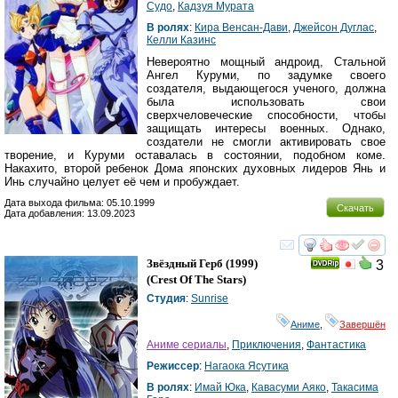
Судо
,
Кадзуя Мурата
В ролях
:
Кира Венсан-Дави
,
Джейсон Дуглас
,
Келли Казинс
Невероятно мощный андроид, Стальной
Ангел Куруми, по задумке своего
создателя, выдающегося ученого, должна
была использовать свои
сверхчеловеческие способности, чтобы
защищать интересы военных. Однако,
создатели не смогли активировать свое
творение, и Куруми оставалась в состоянии, подобном коме.
Накахито, второй ребенок Дома японских духовных лидеров Янь и
Инь случайно целует её чем и пробуждает.
Дата выхода фильма: 05.10.1999
Скачать
Дата добавления: 13.09.2023
смотреть
инте
Звёздный Герб
(1999)
3
(
Crest Of The Stars
)
Студия
:
Sunrise
Аниме
,
Завершён
Аниме сериалы
,
Приключения
,
Фантастика
Режиссер
:
Нагаока Ясутика
В ролях
:
Имай Юка
,
Кавасуми Аяко
,
Такасима