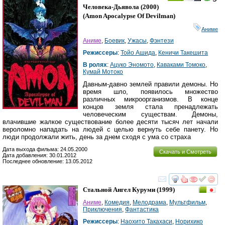
Человека-Дьявола
(2000)
(
Amon Apocalypse Of Devilman
)
Аниме
Аниме
,
Боевик
,
Ужасы
,
Фэнтези
Режиссеры
:
Тойо Ашида
,
Кеничи Такешита
В ролях
:
Ацуко Эномото
,
Каваками Томоко
,
Кумай Мотоко
Давным-давно землей правили демоны. Но
время шло, появилось множество
различных микроорганизмов. В конце
концов земля стала пренадлежать
человеческим существам. Демоны,
влачившие жалкое существование более десяти тысяч лет начали
вероломно нападать на людей с целью вернуть себе панету. Но
люди продолжали жить, день за днем сходя с ума со страха
Дата выхода фильма: 24.05.2000
Скачать и Смотреть
Дата добавления: 30.01.2012
Последнее обновление: 13.05.2012
смотреть
инте
Стальной Ангел Куруми
(1999)
Аниме
,
Комедия
,
Мелодрама
,
Мультфильм
,
Приключения
,
Фантастика
Режиссеры
:
Наохито Такахаси
,
Норихико