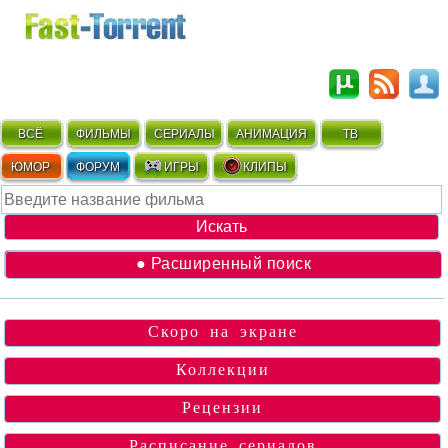
ВСЁ
ФИЛЬМЫ
СЕРИАЛЫ
АНИМАЦИЯ
ТВ
ЮМОР
ФОРУМ
ИГРЫ
КЛИПЫ
● Расширенный поиск
Скоро на экране
Коллекции
Рецензии
Расписание сериалов