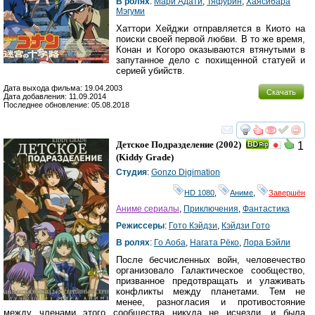
В ролях
:
Мари Адати
,
Тяфурин
,
Хаясибара
Мэгуми
Хаттори Хейджи отправляется в Киото на
поиски своей первой любви. В то же время,
Конан и Когоро оказываются втянутыми в
запутанное дело с похищенной статуей и
серией убийств.
Дата выхода фильма: 19.04.2003
Скачать
Дата добавления: 11.09.2014
Последнее обновление: 05.08.2018
смотреть
инте
Детское Подразделение
(2002)
1
(
Kiddy Grade
)
Студия
:
Gonzo Digimation
HD 1080
,
Аниме
,
Завершён
Аниме сериалы
,
Приключения
,
Фантастика
Режиссеры
:
Гото Кэйдзи
,
Кэйдзи Гото
В ролях
:
Го Аоба
,
Нагата Рёко
,
Лора Бэйли
После бесчисленных войн, человечество
организовало Галактическое сообщество,
призванное предотвращать и улаживать
конфликты между планетами. Тем не
менее, разногласия и противостояние
между членами этого сообщества никуда не исчезли, и была