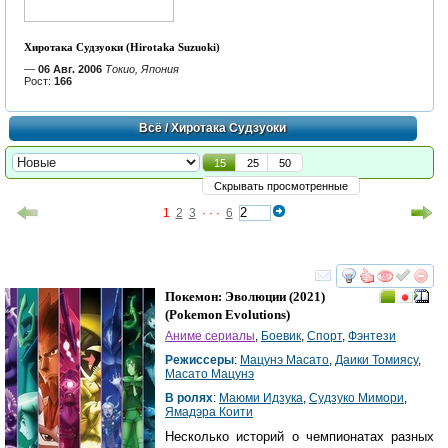
Хиротака Судзуоки (Hirotaka Suzuoki)
—
06 Авг. 2006
Токио, Япония
Рост:
166
Всё
/ Хиротака Судзуоки
15
25
50
Скрывать просмотренные
1
2
3
· · ·
6
смотреть
инте
Покемон: Эволюции
(2021)
(
Pokemon Evolutions
)
Аниме сериалы
,
Боевик
,
Спорт
,
Фэнтези
Режиссеры
:
Мацунэ Масато
,
Даики Томиясу
,
Масато Мацунэ
В ролях
:
Маюми Идзука
,
Судзуко Мимори
,
Ямадэра Коити
Несколько историй о чемпионатах разных