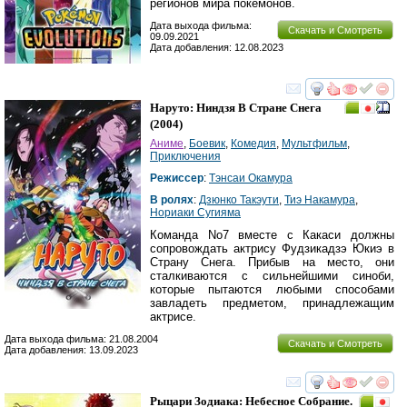
регионов мира покемонов.
Дата выхода фильма:
Скачать и Смотреть
09.09.2021
Дата добавления: 12.08.2023
смотреть
инте
Наруто: Ниндзя В Стране Снега
(2004)
Аниме
,
Боевик
,
Комедия
,
Мультфильм
,
Приключения
Режиссер
:
Тэнсаи Окамура
В ролях
:
Дзюнко Такэути
,
Тиэ Накамура
,
Нориаки Сугияма
Команда No7 вместе с Какаси должны
сопровождать актрису Фудзикадзэ Юкиэ в
Страну Снега. Прибыв на место, они
сталкиваются с сильнейшими синоби,
которые пытаются любыми способами
завладеть предметом, принадлежащим
актрисе.
Дата выхода фильма: 21.08.2004
Скачать и Смотреть
Дата добавления: 13.09.2023
смотреть
инте
Рыцари Зодиака: Небесное Собрание.