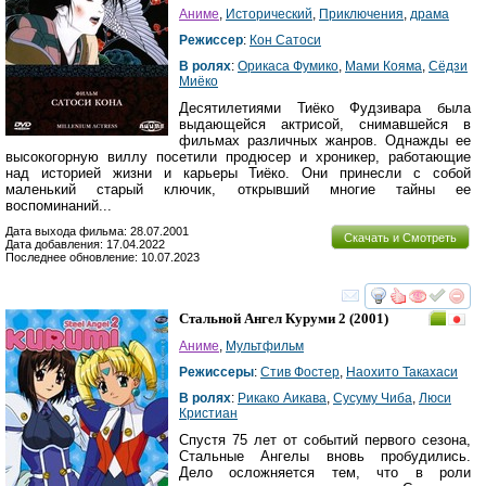
Аниме
,
Исторический
,
Приключения
,
драма
Режиссер
:
Кон Сатоси
В ролях
:
Орикаса Фумико
,
Мами Кояма
,
Сёдзи
Миёко
Десятилетиями Тиёко Фудзивара была
выдающейся актрисой, снимавшейся в
фильмах различных жанров. Однажды ее
высокогорную виллу посетили продюсер и хроникер, работающие
над историей жизни и карьеры Тиёко. Они принесли с собой
маленький старый ключик, открывший многие тайны ее
воспоминаний...
Дата выхода фильма: 28.07.2001
Скачать и Смотреть
Дата добавления: 17.04.2022
Последнее обновление: 10.07.2023
смотреть
инте
Стальной Ангел Куруми 2
(2001)
Аниме
,
Мультфильм
Режиссеры
:
Стив Фостер
,
Наохито Такахаси
В ролях
:
Рикако Аикава
,
Сусуму Чиба
,
Люси
Кристиан
Спустя 75 лет от событий первого сезона,
Стальные Ангелы вновь пробудились.
Дело осложняется тем, что в роли