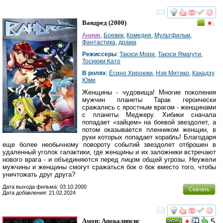
смотреть
инте
Вандред
(2000)
Аниме
,
Боевик
,
Комедия
,
Мультфильм
,
Фантастика
,
драма
Режиссеры
:
Такэси Мори
,
Такэси Ямагути
,
Тосиюки Като
В ролях
:
Ёсино Хироюки
,
Нэя Митико
,
Какадзу
Юми
Женщины - чудовища! Многие поколения
мужчин планеты Тарак героически
сражались с яростным врагом - женщинами
с планеты Меджеру. Хибики сначала
попадает «зайцем» на боевой звездолет, а
потом оказывается пленником женщин, в
руки которых попадает корабль! Благодаря
еще более необычному повороту событий звездолет отброшен в
удаленный уголок галактики, где женщины и их заложники встречают
нового врага - и объединяются перед лицом общей угрозы. Неужели
мужчины и женщины смогут сражаться бок о бок вместо того, чтобы
уничтожать друг друга?
Дата выхода фильма: 03.10.2000
Скачать
Дата добавления: 21.02.2024
смотреть
инте
Амон: Апокалипсис
5