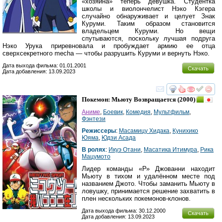
«хозяина» теперь девушка. Студентка
школы и виолончелист Нэко Кэгера
случайно обнаруживает и целует Знак
Куруми. Таким образом становится
владельцем Куруми. Но вещи
спутываются, поскольку лучшая подруга
Нэко Урука приревновала и пробуждает армию ее отца
сверхсекретного mecha — чтобы разрушить Куруми и вернуть Нэко.
Дата выхода фильма: 01.01.2001
Скачать
Дата добавления: 13.09.2023
смотреть
инте
Покемон: Мьюту Возвращается
(2000)
Аниме
,
Боевик
,
Комедия
,
Мультфильм
,
Фэнтези
Режиссеры
:
Масамицу Хидака
,
Кунихико
Юяма
,
Юдзи Асада
В ролях
:
Икуэ Отани
,
Масатика Итимура
,
Рика
Мацумото
Лидер команды «Р» Джованни находит
Мьюту в тихом и удалённом месте под
названием Джото. Чтобы заманить Мьюту в
ловушку, принимается решение захватить в
плен нескольких покемонов-клонов.
Дата выхода фильма: 30.12.2000
Скачать
Дата добавления: 13.09.2023