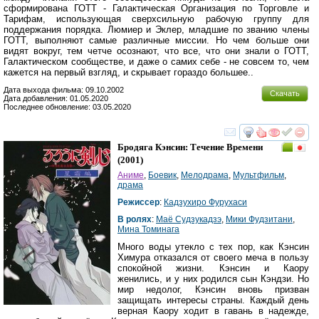
сформирована ГОТТ - Галактическая Организация по Торговле и
Тарифам, использующая сверхсильную рабочую группу для
поддержания порядка. Люмиер и Эклер, младшие по званию члены
ГОТТ, выполняют самые различные миссии. Но чем больше они
видят вокруг, тем четче осознают, что все, что они знали о ГОТТ,
Галактическом сообществе, и даже о самих себе - не совсем то, чем
кажется на первый взгляд, и скрывает гораздо большее..
Дата выхода фильма: 09.10.2002
Скачать
Дата добавления: 01.05.2020
Последнее обновление: 03.05.2020
смотреть
инте
Бродяга Кэнсин: Течение Времени
(2001)
Аниме
,
Боевик
,
Мелодрама
,
Мультфильм
,
драма
Режиссер
:
Кадзухиро Фурухаси
В ролях
:
Маё Судзукадзэ
,
Мики Фудзитани
,
Мина Томинага
Много воды утекло с тех пор, как Кэнсин
Химура отказался от своего меча в пользу
спокойной жизни. Кэнсин и Каору
женились, и у них родился сын Кэндзи. Но
мир недолог, Кэнсин вновь призван
защищать интересы страны. Каждый день
верная Каору ходит в гавань в надежде,