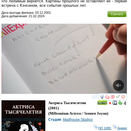
что любимый вернётся. Картины прошлого не оставляют её - первая
встреча с Кэнсином, все события прошлых лет.
Дата выхода фильма: 03.12.2001
Скачать
Дата добавления: 21.02.2024
смотреть
инте
Актриса Тысячелетия
4
(2001)
(
Millennium Actress / Sennen Joyuu
)
Студия
:
Madhouse Studios
HD 1080
,
Аниме