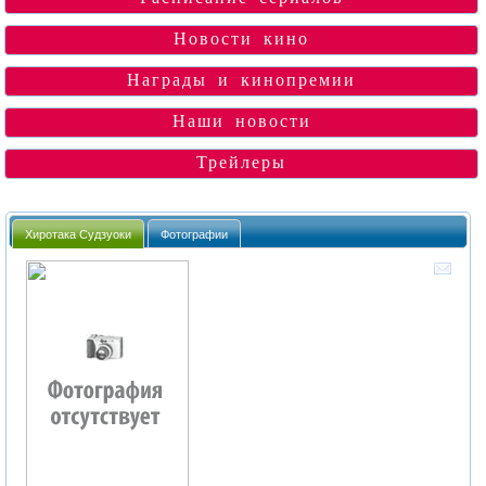
Новости кино
Награды и кинопремии
Наши новости
Трейлеры
Хиротака Судзуоки
Фотографии