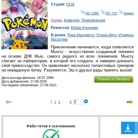
Студия
:
OLM
HD 1080
,
HD 720
,
Аниме
Аниме
,
Комедия
,
Приключения
Режиссер
:
Юяма Кунихико
В ролях
:
Рика Мацумото
,
Отани Икуэ
,
Итимура
Масатика
Приключение начинается, когда появляется
Мьюту - искусственно созданный покемон
на основе ДНК Мью, самого редкого из всех покемонов. Мьюту
сбегает из лаборатории, в которой его создали, и намерен доказать
своё превосходство. Он привлекает несколько талантливых тренеров
на невиданную битву. Разумеется, Эш и друзья рады принять вызов!
Дата выхода фильма: 18.07.1998
Скачать и Смотреть
Дата добавления: 17.09.2020
Последнее обновление: 27.09.2021
1
2
3
· · ·
6