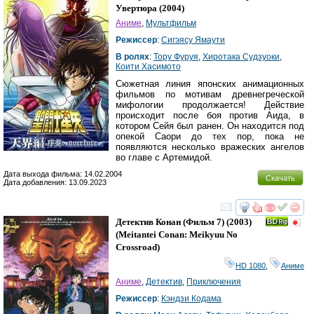
Увертюра
(2004)
Аниме
,
Мультфильм
Режиссер
:
Сигэясу Ямаути
В ролях
:
Тору Фуруя
,
Хиротака Судзуоки
,
Коити Хасимото
Сюжетная линия японских анимационных
фильмов по мотивам древнегреческой
мифологии продолжается! Действие
происходит после боя против Аида, в
котором Сейя был ранен. Он находится под
опекой Саори до тех пор, пока не
появляются несколько вражеских ангелов
во главе с Артемидой.
Дата выхода фильма: 14.02.2004
Скачать
Дата добавления: 13.09.2023
смотреть
инте
Детектив Конан (фильм 7)
(2003)
(
Meitantei Conan: Meikyuu No
Crossroad
)
HD 1080
,
Аниме
Аниме
,
Детектив
,
Приключения
Режиссер
:
Кэндзи Кодама