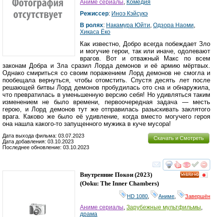
Аниме сериалы
,
Комедия
Режиссер
:
Иноэ Кэйсукэ
В ролях
:
Накамура Юйти
,
Одзора Наоми
,
Хикаса Ёко
Как известно, Добро всегда побеждает Зло
и могучие герои, так или иначе, одолевают
врагов. Вот и отважный Макс по всем
законам Добра и Зла сразил Лорда демонов и её армию мёртвых.
Однако смириться со своим поражением Лорд демонов не смогла и
пообещала вернуться, чтобы отомстить. Спустя десять лет после
решающей битвы Лорд демонов пробудилась ото сна и обнаружила,
что превратилась в уменьшенную версию себя! Но удивляться таким
изменением не было времени, первоочередная задача — месть
герою, и Лорд демонов тут же отправилась разыскивать заклятого
врага. Каково же было её удивление, когда вместо могучего героя
она нашла какого-то запущенного мужика в куче мусора!
Дата выхода фильма: 03.07.2023
Скачать и Смотреть
Дата добавления: 03.10.2023
Последнее обновление: 03.10.2023
смотреть
инте
Внутренние Покои
(2023)
HD
(
Ooku: The Inner Chambers
)
HD 1080
,
Аниме
,
Завершён
Аниме сериалы
,
Зарубежные мультфильмы
,
драма