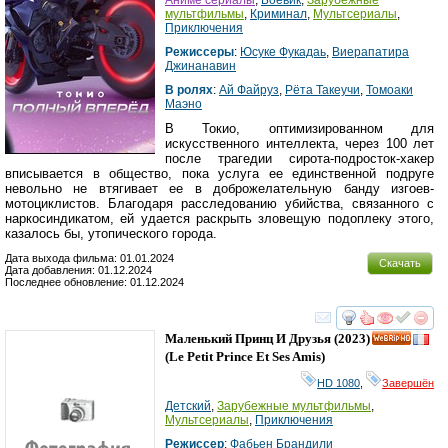
мультфильмы
,
Криминал
,
Мультсериалы
,
Приключения
Режиссеры
:
Юсуке Фукадаь
,
Виерапатира
Джинанавин
В ролях
:
Ай Файруз
,
Рёта Такеучи
,
Томоаки
Маэно
В Токио, оптимизированном для
искусственного интеллекта, через 100 лет
после трагедии сирота-подросток-хакер
вписывается в общество, пока услуга ее единственной подруге
невольно не втягивает ее в доброжелательную банду изгоев-
мотоциклистов. Благодаря расследованию убийства, связанного с
наркосиндикатом, ей удается раскрыть зловещую подоплеку этого,
казалось бы, утопического города.
Дата выхода фильма: 01.01.2024
Скачать
Дата добавления: 01.12.2024
Последнее обновление: 01.12.2024
смотреть
инте
Маленький Принц И Друзья
(2023)
HD
(
Le Petit Prince Et Ses Amis
)
HD 1080
,
Завершён
Детский
,
Зарубежные мультфильмы
,
Мультсериалы
,
Приключения
Режиссер
:
Фабьен Брандили