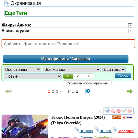
Экранизация
Еще Теги
Жанры Аниме
:
Аниме студии
:
Мультфильмы
/ Завершён
Поиск
15
25
50
Скрывать просмотренные
1
2
3
· · ·
141
смотреть
инте
Токио: Полный Вперёд
(2024)
(
Tokyo Override
)
HD 1080
,
HD 720
,
Завершён
Аниме сериалы
,
Боевик
,
Зарубежные