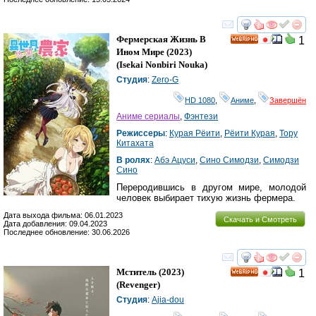
смотреть
инте
Фермерская Жизнь В
1
HD
Ином Мире
(2023)
(
Isekai Nonbiri Nouka
)
Студия
:
Zero-G
HD 1080
,
Аниме
,
Завершён
Аниме сериалы
,
Фэнтези
Режиссеры
:
Курая Рёити
,
Рёити Курая
,
Тору
Китахата
В ролях
:
Абэ Ацуси
,
Сино Симодзи
,
Симодзи
Сино
Переродившись в другом мире, молодой
человек выбирает тихую жизнь фермера.
Дата выхода фильма: 06.01.2023
Скачать и Смотреть
Дата добавления: 09.04.2023
Последнее обновление: 30.06.2026
смотреть
инте
Мститель
(2023)
1
HD
(
Revenger
)
Студия
:
Ajia-dou