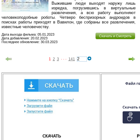
Выжившие люди выходят наружу лишь
изредка, погрузившись в виртуальные
развлечения, а всю работу выполняют
человекоподобные роботы. Четверо беспризорных андроидов в
поисках работы приходят в Вавилон, где собраны все развлечения,
известные человечеству.
Дата выхода фильма: 05.01.2023
Скачать и Смотреть
Дата добавления: 20.02.2023
Последнее обновление: 30.03.2023
1
2
3
· · ·
141
СКАЧАТЬ
P