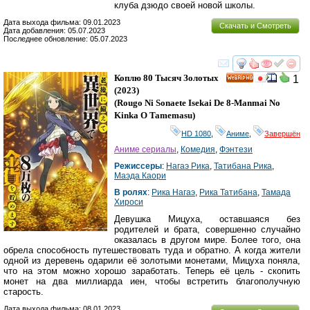
клуба дзюдо своей новой школы.
Дата выхода фильма: 09.01.2023
Скачать и Смотреть
Дата добавления: 05.07.2023
Последнее обновление: 05.07.2023
смотреть
инте
Коплю 80 Тысяч Золотых
1
HD
(2023)
(
Rougo Ni Sonaete Isekai De 8-Manmai No
Kinka O Tamemasu
)
HD 1080
,
Аниме
,
Завершён
Аниме сериалы
,
Комедия
,
Фэнтези
Режиссеры
:
Нагаэ Рика
,
Татибана Рика
,
Маэда Каори
В ролях
:
Рика Нагаэ
,
Рика Татибана
,
Тамада
Хироси
Девушка Мицуха, оставшаяся без
родителей и брата, совершенно случайно
оказалась в другом мире. Более того, она
обрела способность путешествовать туда и обратно. А когда жители
одной из деревень одарили её золотыми монетами, Мицуха поняла,
что на этом можно хорошо заработать. Теперь её цель - скопить
монет на два миллиарда иен, чтобы встретить благополучную
старость.
Дата выхода фильма: 08.01.2023