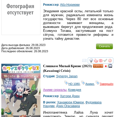
Режиссер
:
Абэ Нориюки
Эпидемия красной оспы, летальной только
для мужчин, радикально изменила жизнь
государства. Через 80 лет все основные
должности занимают женщины, а
выживших берегут для продолжения рода.
Ёсимунэ Тогава, заступившая на пост
сёгуна, готовится провести реформы и
узнать тайну династии.
Дата выхода фильма: 29.06.2023
Скачать
Дата добавления: 26.08.2023
Последнее обновление: 26.08.2023
смотреть
инте
Слишком Милый Кризис
(2023)
HD
(
Kawaisugi Crisis
)
Студия
:
Synergy Japan
HD 1080
,
Аниме
,
Завершён
Аниме сериалы
,
Комедия
Режиссер
:
Хатори Дзюн
В ролях
:
Ханамори Юмири
,
Фудзивара
Нацуми
,
Дзин Огасавара
Инопланетянка Лайза Луна хочет
уничтожить Землю, но сначала решает