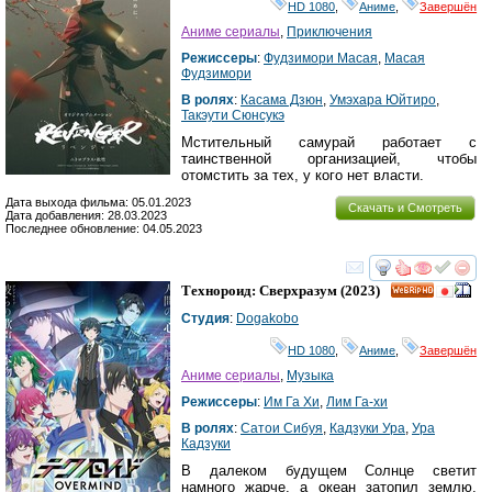
HD 1080
,
Аниме
,
Завершён
Аниме сериалы
,
Приключения
Режиссеры
:
Фудзимори Масая
,
Масая
Фудзимори
В ролях
:
Касама Дзюн
,
Умэхара Юйтиро
,
Такэути Сюнсукэ
Мстительный самурай работает с
таинственной организацией, чтобы
отомстить за тех, у кого нет власти.
Дата выхода фильма: 05.01.2023
Скачать и Смотреть
Дата добавления: 28.03.2023
Последнее обновление: 04.05.2023
смотреть
инте
Технороид: Сверхразум
(2023)
HD
Студия
:
Dogakobo
HD 1080
,
Аниме
,
Завершён
Аниме сериалы
,
Музыка
Режиссеры
:
Им Га Хи
,
Лим Га-хи
В ролях
:
Сатои Сибуя
,
Кадзуки Ура
,
Ура
Кадзуки
В далеком будущем Солнце светит
намного жарче, а океан затопил землю.