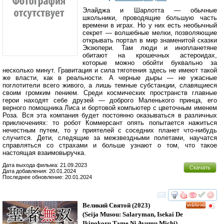
Элайджа и Шарлотта — обычные
школьники, проводящие большую часть
времени в играх. Но у них есть необычный
секрет — волшебные мелки, позволяющие
открывать портал в мир знаменитой сказки
Экзюпери. Там люди и инопланетяне
обитают на крошечных астероидах,
которые можно обойти буквально за
несколько минут. Гравитация и сила тяготения здесь не имеют такой
же власти, как в реальности. А черные дыры — не ужасные
поглотители всего живого, а лишь темные субстанции, славящиеся
своим громким пением. Среди космических пространств главные
герои находят себе друзей — доброго Маленького принца, его
верного помощника Лиса и бортовой компьютер с цветочным именем
Роза. Вся эта компания будет постоянно оказываться в различных
приключениях: то робот Коммерсант опять попытается нажиться
нечестным путем, то у приятелей с соседних планет что-нибудь
случится. Дети, следящие за межзвездными полетами, научатся
справляться со страхами и больше узнают о том, что такое
настоящая взаимовыручка.
Дата выхода фильма: 21.09.2023
Скачать
Дата добавления: 20.01.2024
Последнее обновление: 20.01.2024
смотреть
инте
Великий Святой
(2023)
HD
(
Seija Musou: Salaryman, Isekai De
Ikinokoru Tame Ni Ayumu Michi
)