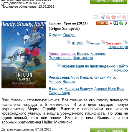
Скачать и Смотреть
Дата добавления: 07.04.2023
Последнее обновление: 13.08.2023
смотреть
инте
Триган: Ураган
(2023)
2
HD
(
Trigun Stampede
)
Студия
:
Orange
HD 1080
,
Аниме
,
Завершён
,
Экранизация
Аниме сериалы
,
Боевик
,
Комедия
,
Приключения
,
Фантастика
Экранизация по произведению
:
Найто
Ясухиро
Режиссеры
:
Муто Кэндзи
,
Кэндзи Муто
,
Минору Ямаока
В ролях
:
Мацуока Ёсицугу
,
Джонни Йонг Бош
,
Сакура Андо
Вэш Ураган - стрелок-пацифист. Вот только за его голову почему-то
назначена награда в 6 миллионов. И это дико смущает юную
журналистку Мерил Страйф. Вместе с напарником она искала
кровожадного убийцу, а нашла убеждённого пацифиста. Но Вэш не
единственный, кого они нашли. Вместе с ним объявился и его
злобный брат-близнец Найвс Миллионс.
Дата выхода фильма: 07.01.2023
Скачать и Смотреть