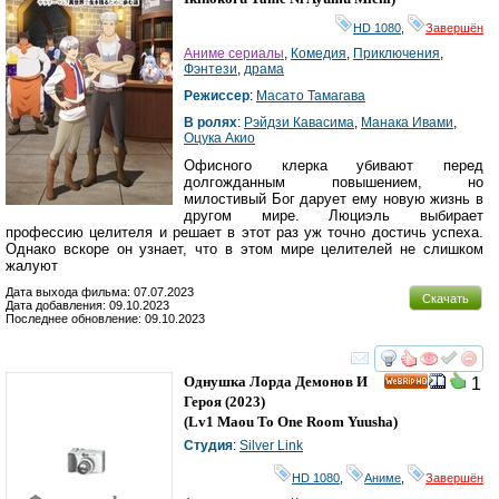
HD 1080
,
Завершён
Аниме сериалы
,
Комедия
,
Приключения
,
Фэнтези
,
драма
Режиссер
:
Масато Тамагава
В ролях
:
Рэйдзи Кавасима
,
Манака Ивами
,
Оцука Акио
Офисного клерка убивают перед
долгожданным повышением, но
милостивый Бог дарует ему новую жизнь в
другом мире. Люциэль выбирает
профессию целителя и решает в этот раз уж точно достичь успеха.
Однако вскоре он узнает, что в этом мире целителей не слишком
жалуют
Дата выхода фильма: 07.07.2023
Скачать
Дата добавления: 09.10.2023
Последнее обновление: 09.10.2023
смотреть
инте
Однушка Лорда Демонов И
1
HD
Героя
(2023)
(
Lv1 Maou To One Room Yuusha
)
Студия
:
Silver Link
HD 1080
,
Аниме
,
Завершён