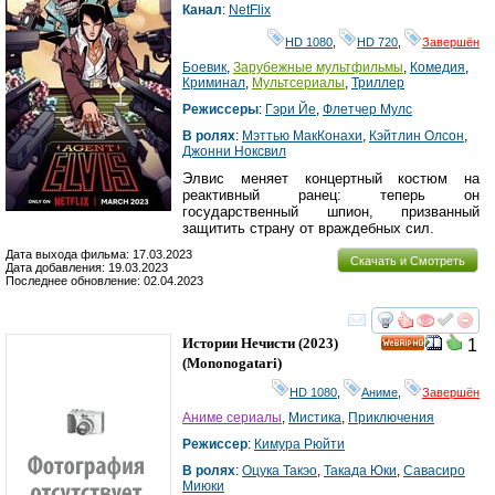
Канал
:
NetFlix
HD 1080
,
HD 720
,
Завершён
Боевик
,
Зарубежные мультфильмы
,
Комедия
,
Криминал
,
Мультсериалы
,
Триллер
Режиссеры
:
Гэри Йе
,
Флетчер Мулс
В ролях
:
Мэттью МакКонахи
,
Кэйтлин Олсон
,
Джонни Ноксвил
Элвис меняет концертный костюм на
реактивный ранец: теперь он
государственный шпион, призванный
защитить страну от враждебных сил.
Дата выхода фильма: 17.03.2023
Скачать и Смотреть
Дата добавления: 19.03.2023
Последнее обновление: 02.04.2023
смотреть
инте
Истории Нечисти
(2023)
1
HD
(
Mononogatari
)
HD 1080
,
Аниме
,
Завершён
Аниме сериалы
,
Мистика
,
Приключения
Режиссер
:
Кимура Рюйти
В ролях
:
Оцука Такэо
,
Такада Юки
,
Савасиро
Миюки