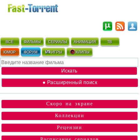
ВСЁ
ФИЛЬМЫ
СЕРИАЛЫ
АНИМАЦИЯ
ТВ
ЮМОР
ФОРУМ
ИГРЫ
КЛИПЫ
● Расширенный поиск
Скоро на экране
Коллекции
Рецензии
Расписание сериалов