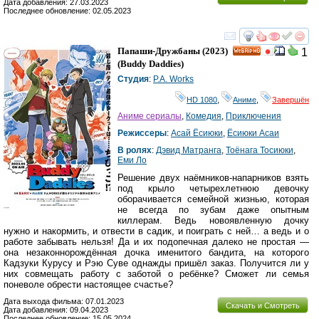
Дата добавления: 27.03.2023
Последнее обновление: 02.05.2023
смотреть
инте
Папаши-Дружбаны
(2023)
1
HD
(
Buddy Daddies
)
Студия
:
P.A. Works
HD 1080
,
Аниме
,
Завершён
Аниме сериалы
,
Комедия
,
Приключения
Режиссеры
:
Асай Ёсиюки
,
Ёсиюки Асаи
В ролях
:
Дэвид Матранга
,
Тоёнага Тосиюки
,
Еми Ло
Решение двух наёмников-напарников взять
под крыло четырехлетнюю девочку
оборачивается семейной жизнью, которая
не всегда по зубам даже опытным
киллерам. Ведь новоявленную дочку
нужно и накормить, и отвести в садик, и поиграть с ней… а ведь и о
работе забывать нельзя! Да и их подопечная далеко не простая —
она незаконнорождённая дочка именитого бандита, на которого
Кадзуки Курусу и Рэю Суве однажды пришёл заказ. Получится ли у
них совмещать работу с заботой о ребёнке? Сможет ли семья
поневоле обрести настоящее счастье?
Дата выхода фильма: 07.01.2023
Скачать и Смотреть
Дата добавления: 09.04.2023
Последнее обновление: 15.05.2024