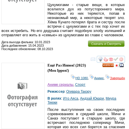
Цукумогами - старые вещи, в которых
вселился дух из потустороннего мира.
Некоторые из них теряются, попав в
незнакомый мир, а некоторые творят зло.
Хёма Кунато потерял брата и сестру после
встречи с цукумогами и с тех пор хочет их
всех истребить. Но его дедушка считает подобную злобу излешней и
отправляет его жить в «семью» из цукумогами во главе с человеком.
Дата выхода фильма: 10.01.2023
Скачать и Смотреть
Дата добавления: 15.04.2023
Последнее обновление: 08.10.2023
смотреть
инте
Ещё Раз Иппон!
(2023)
HD
(
Mou Ippon!
)
HD 1080
,
Аниме
,
Завершён
Аниме сериалы
,
Спорт
Режиссер
:
Огивара Такэру
В ролях
:
Ито Аяса
,
Андзай Юкари
,
Миура
Тиюки
После выступления на своих последних
соревнованиях в средней школе, Мичи и
Санаэ поступают в старшую школу, где
встречают последнюю соперницу Мичи,
которая изо всех сил борется за спасения