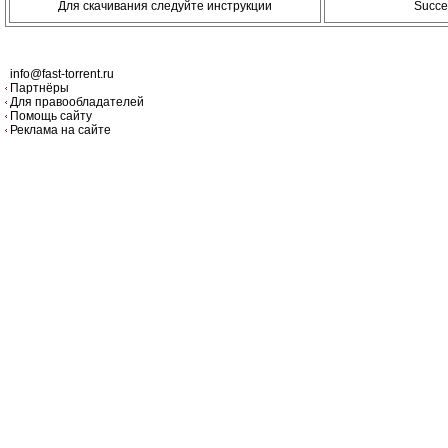
Для скачивания следуйте инструкции
Succe
info@fast-torrent.ru
Партнёры
Для правообладателей
Помощь сайту
Реклама на сайте