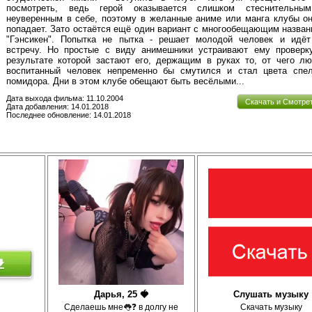
посмотреть, ведь герой оказывается слишком стеснительны
неуверенным в себе, поэтому в желанные аниме или манга клубы о
попадает. Зато остаётся ещё один вариант с многообещающим назва
"Гэнсикен". Попытка не пытка - решает молодой человек и идёт
встречу. Но простые с виду анимешники устраивают ему проверку
результате которой застают его, держащим в руках то, от чего л
воспитанный человек непременно бы смутился и стал цвета спел
помидора. Дни в этом клубе обещают быть весёлыми...
Дата выхода фильма: 11.10.2004
Скачать и Смотре
Дата добавления: 14.01.2018
Последнее обновление: 14.01.2018
Дарья, 25 🍓
Слушать музыку
Сделаешь мне👅❓ в долгу не
Скачать музыку