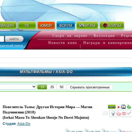
ИМАЦИЯ
ТВ
ЮМОР
ФОРУМ
ИГРЫ
КЛИПЫ
Скоро на экране
Коллекции
Реце
Новости кино
Награды и кинопремии
иренный поиск
МУЛЬТФИЛЬМЫ
/ ASIA-DO
15
25
50
Скрывать просмотренные
Повелитель Тьмы: Другая История Мира — Магия
Подчинения
(2018)
смот
(
Isekai Maou To Shoukan Shoujo No Dorei Majutsu
)
Студия
:
Asia-Do