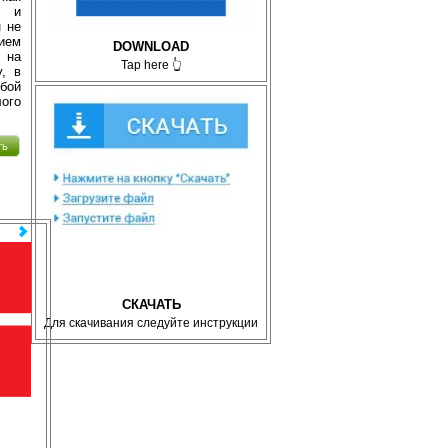
м и
н не
нием
DOWNLOAD
 на
Tap here 👆
, в
юбой
ого
ть
СКАЧАТЬ
Для скачивания следуйте инструкции