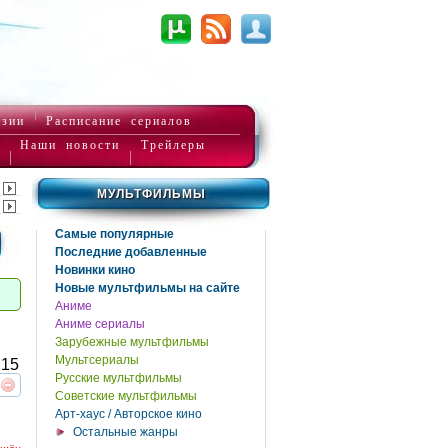
нзии
Расписание сериалов
Наши новости
Трейлеры
МУЛЬТФИЛЬМЫ
Самые популярные
Последние добавленные
Новинки кино
Новые мультфильмы на сайте
Аниме
Аниме сериалы
Зарубежные мультфильмы
Мультсериалы
15
Русские мультфильмы
Советские мультфильмы
реть
интересует
Арт-хаус / Авторское кино
Остальные жанры