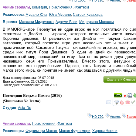
HD 1080
,
HD 720
,
Аниме
,
Заве
Аниме сериалы
,
Комедия
,
Приключения
,
Фэнтези
Режиссеры
:
Мурано Юта
,
Юта Мурано
,
Сатоси Кувахара
В ролях
:
Масааки Мидзунака
,
Адзуми Ваки
,
Мидзунака Масааки
В MMORPG-игре Перепутье ни один игрок не мог потягаться по сил
стратегии с Диабло — игроком, которого остальные часто назыв
Королём демонов. В реальности же Диабло — Такума Сакамо
затворник, который посвятил игре уже несколько лет и знает о 
практически всё. Сакамото Такума - сильнейший из игроков, получи
среди них титул Лорд Демонов. В один из дней он переноситс
неизвестный мир, непохожий на игру. Там он встречает двух деву
назвавших себя его Призывателями. Вместо этого, девушки с
становятся его подчинёнными. Однако, хоть Такума и сильнейший
магов этого мира, он понятия не имеет, как общаться с другими людьм
Дата выхода фильма: 05.07.2018
Скачать и Смотре
Дата добавления: 21.09.2018
Последнее обновление: 28.08.2021
Последняя Ведьма Изетта
(2016)
(
Shuumatsu No Izetta
)
смот
Студия
:
Asia-Do
HD 720
,
Аниме
,
Заве
Аниме сериалы
,
Приключения
,
Фэнтези
Режиссеры
:
Фудзимори Масая
,
Масая Фудзимори
,
Хироки Нэгиси