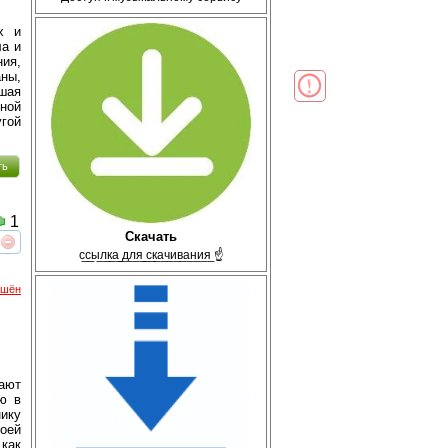
х и
ла и
ия,
аны,
шая
ной
угой
ть
1
Скачать
реть
интересует
с̲с̲ы̲л̲к̲а̲ ̲д̲л̲я̲ ̲с̲к̲а̲ч̲и̲в̲а̲н̲и̲я̲ ☝
ршён
ают
ю в
нику
оей
как