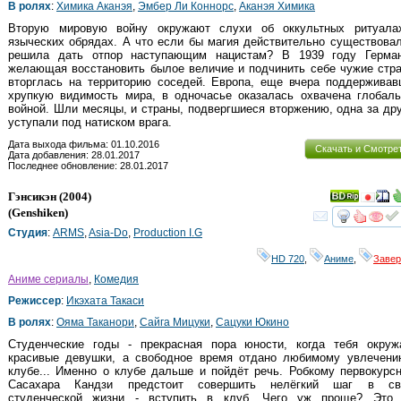
В ролях
:
Химика Аканэя
,
Эмбер Ли Коннорс
,
Аканэя Химика
Вторую мировую войну окружают слухи об оккультных ритуала
языческих обрядах. А что если бы магия действительно существова
решила дать отпор наступающим нацистам? В 1939 году Герман
желающая восстановить былое величие и подчинить себе чужие стр
вторглась на территорию соседей. Европа, еще вчера поддерживав
хрупкую видимость мира, в одночасье оказалась охвачена глобаль
войной. Шли месяцы, и страны, подвергшиеся вторжению, одна за др
уступали под натиском врага.
Дата выхода фильма: 01.10.2016
Скачать и Смотре
Дата добавления: 28.01.2017
Последнее обновление: 28.01.2017
Гэнсикэн
(2004)
(
Genshiken
)
смот
Студия
:
ARMS
,
Asia-Do
,
Production I.G
HD 720
,
Аниме
,
Заве
Аниме сериалы
,
Комедия
Режиссер
:
Икэхата Такаси
В ролях
:
Ояма Таканори
,
Сайга Мицуки
,
Сацуки Юкино
Студенческие годы - прекрасная пора юности, когда тебя окруж
красивые девушки, а свободное время отдано любимому увлечени
клубе... Именно о клубе дальше и пойдёт речь. Робкому первокурс
Сасахара Кандзи предстоит совершить нелёгкий шаг в св
студенческой жизни - вступить в клуб. Чего уж проще? Это 