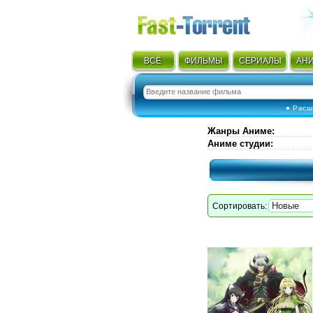
ВСЁ
ФИЛЬМЫ
СЕРИАЛЫ
АН
● Расш
Жанры Аниме
:
Аниме студии
:
Сортировать: