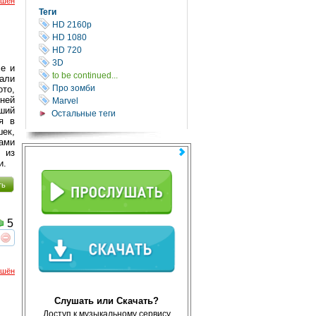
ршён
Теги
HD 2160р
HD 1080
HD 720
3D
е и
to be continued...
али
Про зомби
то,
ней
Marvel
вший
Остальные теги
я в
шек,
ами
 из
и.
ть
5
реть
интересует
ршён
Слушать или Скачать?
Доступ к музыкальному сервису