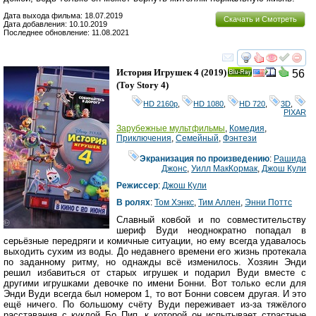
Дата выхода фильма: 18.07.2019
Скачать и Смотреть
Дата добавления: 10.10.2019
Последнее обновление: 11.08.2021
смотреть
инте
История Игрушек 4
(2019)
56
Ray
(
Toy Story 4
)
HD 2160р
,
HD 1080
,
HD 720
,
3D
,
PIXAR
Зарубежные мультфильмы
,
Комедия
,
Приключения
,
Семейный
,
Фэнтези
Экранизация по произведению
:
Рашида
Джонс
,
Уилл МакКормак
,
Джош Кули
Режиссер
:
Джош Кули
В ролях
:
Том Хэнкс
,
Тим Аллен
,
Энни Поттс
Славный ковбой и по совместительству
шериф Вуди неоднократно попадал в
серьёзные передряги и комичные ситуации, но ему всегда удавалось
выходить сухим из воды. До недавнего времени его жизнь протекала
по заданному ритму, но однажды всё изменилось. Хозяин Энди
решил избавиться от старых игрушек и подарил Вуди вместе с
другими игрушками девочке по имени Бонни. Вот только если для
Энди Вуди всегда был номером 1, то вот Бонни совсем другая. И это
ещё ничего. По большому счёту Вуди переживает из-за тяжёлого
расставания с куклой Бо Пип, к которой он испытывает страстные