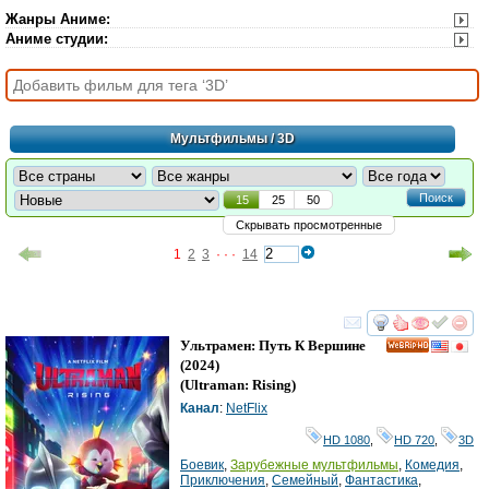
Жанры Аниме
:
Аниме студии
:
Мультфильмы
/ 3D
Поиск
15
25
50
Скрывать просмотренные
1
2
3
· · ·
14
смотреть
инте
Ультрамен: Путь К Вершине
HD
(2024)
(
Ultraman: Rising
)
Канал
:
NetFlix
HD 1080
,
HD 720
,
3D
Боевик
,
Зарубежные мультфильмы
,
Комедия
,
Приключения
,
Семейный
,
Фантастика
,