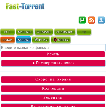
ВСЁ
ФИЛЬМЫ
СЕРИАЛЫ
АНИМАЦИЯ
ТВ
ЮМОР
ФОРУМ
ИГРЫ
КЛИПЫ
● Расширенный поиск
Скоро на экране
Коллекции
Рецензии
Расписание сериалов