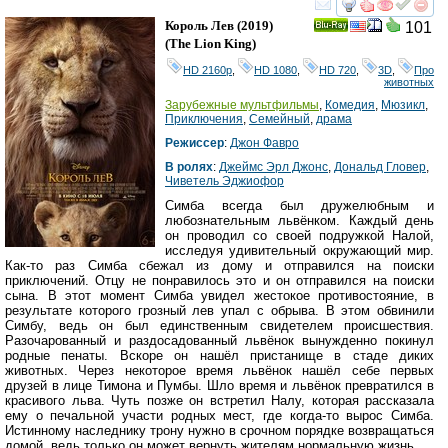
смотреть
инте
Король Лев
(2019)
101
Ray
(
The Lion King
)
HD 2160р
,
HD 1080
,
HD 720
,
3D
,
Про
животных
Зарубежные мультфильмы
,
Комедия
,
Мюзикл
,
Приключения
,
Семейный
,
драма
Режиссер
:
Джон Фавро
В ролях
:
Джеймс Эрл Джонс
,
Дональд Гловер
,
Чиветель Эджиофор
Симба всегда был дружелюбным и
любознательным львёнком. Каждый день
он проводил со своей подружкой Налой,
исследуя удивительный окружающий мир.
Как-то раз Симба сбежал из дому и отправился на поиски
приключений. Отцу не понравилось это и он отправился на поиски
сына. В этот момент Симба увидел жестокое противостояние, в
результате которого грозный лев упал с обрыва. В этом обвинили
Симбу, ведь он был единственным свидетелем происшествия.
Разочарованный и раздосадованный львёнок вынужденно покинул
родные пенаты. Вскоре он нашёл пристанище в стаде диких
животных. Через некоторое время львёнок нашёл себе первых
друзей в лице Тимона и Пумбы. Шло время и львёнок превратился в
красивого льва. Чуть позже он встретил Налу, которая рассказала
ему о печальной участи родных мест, где когда-то вырос Симба.
Истинному наследнику трону нужно в срочном порядке возвращаться
домой, ведь только он может вернуть жителям нормальную жизнь.