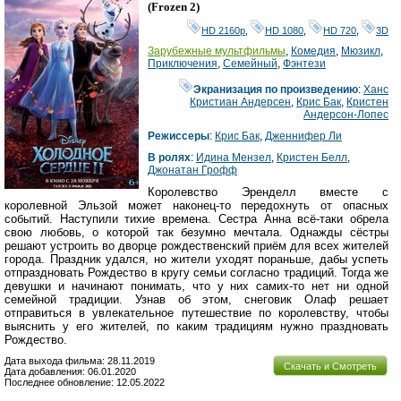
Ray
(
Frozen 2
)
HD 2160р
,
HD 1080
,
HD 720
,
3D
Зарубежные мультфильмы
,
Комедия
,
Мюзикл
,
Приключения
,
Семейный
,
Фэнтези
Экранизация по произведению
:
Ханс
Кристиан Андерсен
,
Крис Бак
,
Кристен
Андерсон-Лопес
Режиссеры
:
Крис Бак
,
Дженнифер Ли
В ролях
:
Идина Мензел
,
Кристен Белл
,
Джонатан Грофф
Королевство Эренделл вместе с
королевной Эльзой может наконец-то передохнуть от опасных
событий. Наступили тихие времена. Сестра Анна всё-таки обрела
свою любовь, о которой так безумно мечтала. Однажды сёстры
решают устроить во дворце рождественский приём для всех жителей
города. Праздник удался, но жители уходят пораньше, дабы успеть
отпраздновать Рождество в кругу семьи согласно традиций. Тогда же
девушки и начинают понимать, что у них самих-то нет ни одной
семейной традиции. Узнав об этом, снеговик Олаф решает
отправиться в увлекательное путешествие по королевству, чтобы
выяснить у его жителей, по каким традициям нужно праздновать
Рождество.
Дата выхода фильма: 28.11.2019
Скачать и Смотреть
Дата добавления: 06.01.2020
Последнее обновление: 12.05.2022