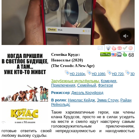
смотреть
инте
Семейка Крудс:
68
Ray
Новоселье
(2020)
(
The Croods: A New Age
)
HD 2160р
,
HD 1080
,
HD 720
,
3D
Зарубежные мультфильмы
,
Комедия
,
Приключения
,
Семейный
,
Фэнтези
Режиссер
:
Джоэль Кроуфорд
В ролях
:
Николас Кейдж
,
Эмма Стоун
,
Райан
Рейнольдс
Такие харизматичные герои, как члены
клана Крудсов, просто не в силах усидеть
на месте и смело идут навстречу самым
головокружительным приключениям,
готовые ответить своей непредсказуемостью и находчивостью
любому вызову судьбы.