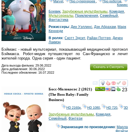
Marvel
,
Про супергероев
,
Про роботов
,
Комикс
Боевик
,
Зарубежные мультфильмы
,
Комедия
,
Мультсериалы
,
Приключения
,
Семейный
,
Фантастика
Режиссеры
:
Дин Уэллинс
,
Дэн Абрахам
,
Марк
Кеннеди
В ролях
:
Скотт Эдсит
,
Райан Поттер
,
Дичен
Лакмэн
Бэймакс - новый мультсериал, показывающий медицинский протокол
Бэймакса. Робот-медик путешествует по Сан-Франциско и лечит
жителей города. Одна серия - один пациент.
Дата выхода фильма: 29.06.2022
Скачать и Смотреть
Дата добавления: 30.06.2022
Последнее обновление: 16.07.2022
смотреть
инте
Босс-Молокосос 2
(2021)
23
Ray
(
The Boss Baby: Family
Business
)
HD 2160р
,
HD 1080
,
HD 720
,
3D
Зарубежные мультфильмы
,
Комедия
,
Семейный
,
Фэнтези
Экранизация по произведению
:
Марла
Фрэйзи