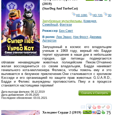
(2019)
(
StarDog And TurboCat
)
HD 1080
,
HD 720
,
3D
Зарубежные мультфильмы
,
Комедия
,
Семейный
,
Фэнтези
Режиссер
:
Бен Смит
В ролях
:
Люк Эванс
,
Ник Фрост
,
Джемма
Артертон
Запущенный в космос его владельцем
ученым в 1969 году, верный пёс Бадди
терпит крушение в наши дни в небольшом
городке, где питомцы подвергаются
облавам ненавидящим животных полицейским Пеком.Отчаянно
желая воссоединиться со своим владельцем, Бадди нанимает
гениального кота-миллионера Феликса, чтобы помочь ему и это
выливается в безумное приключение.Они сталкиваются с кроликом
Кэссиди и его организацией по защите прав животных G.U.A.R.D.,
Бадди и Феликс вынуждены противостоять Пеку и в процессе
становятся настоящими героями!
Дата выхода фильма: 06.12.2019
Скачать и Смотреть
Дата добавления: 20.05.2020
Последнее обновление: 03.01.2021
смотреть
инте
Холодное Сердце 2
(2019)
75