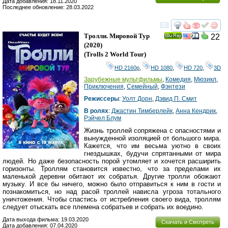
Дата добавления: 18.11.2020
Последнее обновление: 28.03.2022
смотреть
инте
Тролли. Мировой Тур
22
Ray
(2020)
(
Trolls 2 World Tour
)
HD 2160р
,
HD 1080
,
HD 720
,
3D
Зарубежные мультфильмы
,
Комедия
,
Мюзикл
,
Приключения
,
Семейный
,
Фэнтези
Режиссеры
:
Уолт Дорн
,
Дэвид П. Смит
В ролях
:
Джастин Тимберлейк
,
Анна Кендрик
,
Рэйчел Блум
Жизнь троллей сопряжена с опасностями и
вынужденной изоляцией от большого мира.
Кажется, что им весьма уютно в своих
гнездышках, будучи спрятанными от мира
людей. Но даже безопасность порой утомляет и хочется расширить
горизонты. Троллям становится известно, что за пределами их
маленькой деревни обитают их собратья. Другие тролли обожают
музыку. И все бы ничего, можно было отправиться к ним в гости и
познакомиться, но над расой троллей нависла угроза тотального
уничтожения. Чтобы спастись от истребления своего вида, троллям
следует отыскать все племена собратьев и собрать их воедино.
Дата выхода фильма: 19.03.2020
Скачать и Смотреть
Дата добавления: 07.04.2020