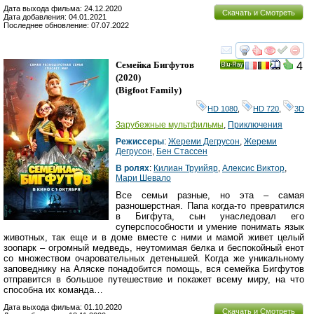
Дата выхода фильма: 24.12.2020
Скачать и Смотреть
Дата добавления: 04.01.2021
Последнее обновление: 07.07.2022
смотреть
инте
Семейка Бигфутов
4
Ray
(2020)
(
Bigfoot Family
)
HD 1080
,
HD 720
,
3D
Зарубежные мультфильмы
,
Приключения
Режиссеры
:
Жереми Дегрусон
,
Жереми
Дегрусон
,
Бен Стассен
В ролях
:
Килиан Труийяр
,
Алексис Виктор
,
Мари Шевало
Все семьи разные, но эта – самая
разношерстная. Папа когда-то превратился
в Бигфута, сын унаследовал его
суперспособности и умение понимать язык
животных, так еще и в доме вместе с ними и мамой живет целый
зоопарк – огромный медведь, неутомимая белка и беспокойный енот
со множеством очаровательных детенышей. Когда же уникальному
заповеднику на Аляске понадобится помощь, вся семейка Бигфутов
отправится в большое путешествие и покажет всему миру, на что
способна их команда…
Дата выхода фильма: 01.10.2020
Скачать и Смотреть