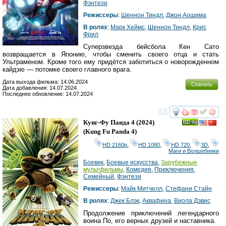
Фэнтези
Режиссеры
:
Шеннон Тиндл
,
Джон Аошима
В ролях
:
Марк Хеймс
,
Шеннон Тиндл
,
Крис
Фрил
Суперзвезда бейсбола Кен Сато
возвращается в Японию, чтобы сменить своего отца и стать
Ультраменом. Кроме того ему придётся заботиться о новорожденном
кайдзю — потомке своего главного врага.
Дата выхода фильма: 14.06.2024
Скачать
Дата добавления: 14.07.2024
Последнее обновление: 14.07.2024
смотреть
инте
Кунг-Фу Панда 4
(2024)
(
Kung Fu Panda 4
)
HD 2160р
,
HD 1080
,
HD 720
,
3D
,
Маги и Волшебники
Боевик
,
Боевые искусства
,
Зарубежные
мультфильмы
,
Комедия
,
Приключения
,
Семейный
,
Фэнтези
Режиссеры
:
Майк Митчелл
,
Стефани Стайн
В ролях
:
Джек Блэк
,
Аквафина
,
Виола Дэвис
Продолжение приключений легендарного
воина По, его верных друзей и наставника.