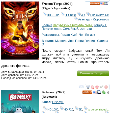
смотреть
инте
Ученик Тигра
(2024)
HD
(
Tiger's Apprentice
)
HD 2160р
,
HD 1080
,
3D
,
Про животных
,
Авангард и Сюрреализм
Боевик
,
Зарубежные мультфильмы
,
Комедия
,
Приключения
,
Семейный
,
Фэнтези
Режиссеры
:
Раман Хуэй
,
Чон Ён-док
В ролях
:
Мишель Йео
,
Генри Голдинг
,
Сандра
О
После смерти бабушки юный Том Ли
должен пойти в ученики к говорящему
тигру мистеру Ху и изучить древнюю
магию, чтобы стать новым хранителем
древнего феникса.
Дата выхода фильма: 02.02.2024
Скачать и Смотреть
Дата добавления: 14.07.2024
Последнее обновление: 14.07.2024
смотреть
инте
Бэймакс!
(2022)
4
HD
(
Baymax!
)
Канал
:
Disney+
HD 1080
,
HD 720
,
3D
,
to be continued...
,