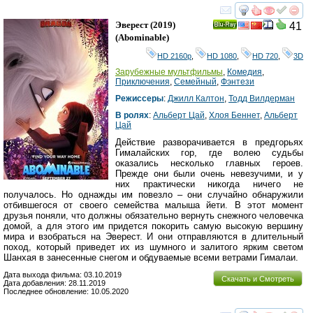
смотреть
инте
Эверест
(2019)
41
Ray
(
Abominable
)
HD 2160р
,
HD 1080
,
HD 720
,
3D
Зарубежные мультфильмы
,
Комедия
,
Приключения
,
Семейный
,
Фэнтези
Режиссеры
:
Джилл Калтон
,
Тодд Вилдерман
В ролях
:
Альберт Цай
,
Хлоя Беннет
,
Альберт
Цай
Действие разворачивается в предгорьях
Гималайских гор, где волею судьбы
оказались несколько главных героев.
Прежде они были очень невезучими, и у
них практически никогда ничего не
получалось. Но однажды им повезло – они случайно обнаружили
отбившегося от своего семейства малыша йети. В этот момент
друзья поняли, что должны обязательно вернуть снежного человечка
домой, а для этого им придется покорить самую высокую вершину
мира и взобраться на Эверест. И они отправляются в длительный
поход, который приведет их из шумного и залитого ярким светом
Шанхая в занесенные снегом и обдуваемые всеми ветрами Гималаи.
Дата выхода фильма: 03.10.2019
Скачать и Смотреть
Дата добавления: 28.11.2019
Последнее обновление: 10.05.2020