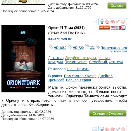
Дата выхода фильма: 02.03.2024
Скачать
Дата добавления: 31.12.1799
Последнее обновление: 16.05.2024
смотреть
инте
Орион И Тьма
(2024)
HD
(
Orion And The Dark
)
Канал
:
NetFlix
HD 1080
,
HD 720
,
3D
,
Про путешествия
во времени
Детектив
,
Зарубежные мультфильмы
,
Комедия
,
Приключения
,
Семейный
,
Фэнтези
Режиссер
:
Шон Чэрмэтц
В ролях
:
Пол Уолтер Хаузер
,
Джейкоб
Тремблей
,
Вернер Херцог
Мальчик Орион панически боится высоты,
домашних животных, но больше всего —
темноты. Однажды Темнота сама приходит
к Ориону и отправляется с ним в ночное путешествие, чтобы
доказать свою безобидность.
Дата выхода фильма: 02.02.2024
Скачать и Смотреть
Дата добавления: 14.07.2024
Последнее обновление: 14.07.2024