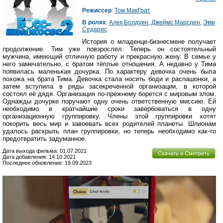
Режиссер
:
Том МакГрат
В ролях
:
Алек Болдуин
,
Джеймс Марсден
,
Эми
Седарис
История о младенце-бизнесмене получает
продолжение. Тим уже повзрослел. Теперь он состоятельный
мужчина, имеющий отличную работу и прекрасную жену. В семье у
него замечательно, с братом тёплые отношения. А недавно у Тима
появилась маленькая дочурка. По характеру девочка очень была
похожа на брата Тима. Девочка стала носить боди и распашонки, а
затем вступила в ряды засекреченной организации, в которой
состоял её дядя. Организация по-прежнему борется с мировым злом.
Однажды дочурке поручают одну очень ответственную миссию. Ей
необходимо в кратчайшие сроки завербоваться в одну
организационную группировку. Члены этой группировки хотят
покорить весь мир и завоевать всех родителей планеты. Шпионам
удалось раскрыть план группировки, но теперь необходимо как-то
предотвратить задуманное.
Дата выхода фильма: 01.07.2021
Скачать и Смотреть
Дата добавления: 14.10.2021
Последнее обновление: 19.09.2023