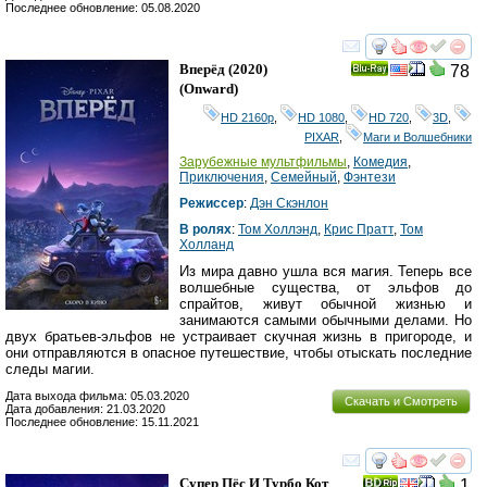
Последнее обновление: 05.08.2020
смотреть
инте
Вперёд
(2020)
78
Ray
(
Onward
)
HD 2160р
,
HD 1080
,
HD 720
,
3D
,
PIXAR
,
Маги и Волшебники
Зарубежные мультфильмы
,
Комедия
,
Приключения
,
Семейный
,
Фэнтези
Режиссер
:
Дэн Скэнлон
В ролях
:
Том Холлэнд
,
Крис Пратт
,
Том
Холланд
Из мира давно ушла вся магия. Теперь все
волшебные существа, от эльфов до
спрайтов, живут обычной жизнью и
занимаются самыми обычными делами. Но
двух братьев-эльфов не устраивает скучная жизнь в пригороде, и
они отправляются в опасное путешествие, чтобы отыскать последние
следы магии.
Дата выхода фильма: 05.03.2020
Скачать и Смотреть
Дата добавления: 21.03.2020
Последнее обновление: 15.11.2021
смотреть
инте
Супер Пёс И Турбо Кот
1