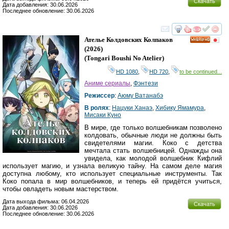
Скачать
Дата добавления: 30.06.2026
Последнее обновление: 30.06.2026
смотреть
инте
Ателье Колдовских Колпаков
HD
(2026)
(
Tongari Boushi No Atelier
)
HD 1080
,
HD 720
,
to be continued...
Аниме сериалы
,
Фэнтези
Режиссер
:
Аюму Ватанабэ
В ролях
:
Нацуки Ханаэ
,
Хибику Ямамура
,
Мисаки Куно
В мире, где только волшебникам позволено
колдовать, обычные люди не должны быть
свидетелями магии. Коко с детства
мечтала стать волшебницей. Однажды она
увидела, как молодой волшебник Кифлий
использует магию, и узнала великую тайну. На самом деле магия
доступна любому, кто использует специальные инструменты. Так
Коко попала в мир волшебников, и теперь ей придётся учиться,
чтобы овладеть новым мастерством.
Дата выхода фильма: 06.04.2026
Скачать
Дата добавления: 30.06.2026
Последнее обновление: 30.06.2026