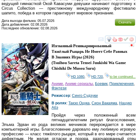
ведущей гимнасткой Окой Кавасуми девушки начинают подготовку к
Circus Collection — престижному международному фестивалю
шапито, победа в котором гарантирует мировое признание.
Дата выхода фильма: 05.07.2026
Скачать
Дата добавления: 02.08.2026
Последнее обновление: 02.08.2026
смотреть
инте
Изгнанный Реинкарнированный
Тяжёлый Рыцарь Не Имеет Себе Равных
В Знаниях Игры
(2026)
(
Tsuihou Sareta Tensei Juukishi Wa Game
Chishiki De Musou Suru
)
HD 1080
,
HD 720
,
to be continued...
Аниме
,
Аниме сериалы
,
Боевик
,
Приключения
,
Фэнтези
Режиссер
:
Синго Судзуки
В ролях
:
Такэо Оцука
,
Сион Вакаяма
,
Нацуко
Абэ
Пройдя через положенный всем
пятнадцатилетним ритуал благословения,
Эльма Эдван из рода великих мечников перерождается в мире
компьютерной игры. Благословение даровало ему любимую игровую
профессию — класс тяжёлого рыцаря, который в его мире считается
дефектным. Не желая огласки и позора, разочарованный отец