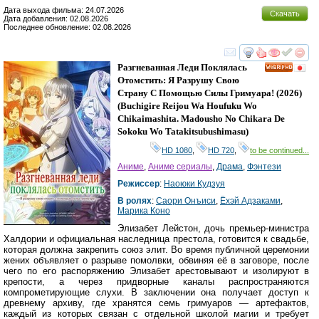
Дата выхода фильма: 24.07.2026
Скачать
Дата добавления: 02.08.2026
Последнее обновление: 02.08.2026
смотреть
инте
Разгневанная Леди Поклялась
HD
Отомстить: Я Разрушу Свою
Страну С Помощью Силы Гримуара!
(2026)
(
Buchigire Reijou Wa Houfuku Wo
Chikaimashita. Madousho No Chikara De
Sokoku Wo Tatakitsubushimasu
)
HD 1080
,
HD 720
,
to be continued...
Аниме
,
Аниме сериалы
,
Драма
,
Фэнтези
Режиссер
:
Наоюки Кудзуя
В ролях
:
Саори Онъиси
,
Ёхэй Адзаками
,
Марика Коно
Элизабет Лейстон, дочь премьер-министра
Халдории и официальная наследница престола, готовится к свадьбе,
которая должна закрепить союз элит. Во время публичной церемонии
жених объявляет о разрыве помолвки, обвиняя её в заговоре, после
чего по его распоряжению Элизабет арестовывают и изолируют в
крепости, а через придворные каналы распространяются
компрометирующие слухи. В заключении она получает доступ к
древнему архиву, где хранятся семь гримуаров — артефактов,
каждый из которых связан с отдельной школой магии и требует