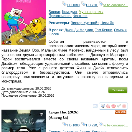
HD 1080
,
HD 720
,
to be continued...
Боевик
,
Комедия
,
Мультсериалы
,
Приключения
,
Фэнтези
Режиссеры
:
Виктор Куртрайт
,
Ники Ян
В ролях
:
Джон Ди Маджио
,
Том Кенни
,
Оливия
Олсон
События развиваются в
постапокалиптическом мире, который носит
название Земля Ооо. Мальчик Финн Мертенс, найденный в лесу, был
усыновлен двумя антроморфными собаками — Джошуа и Маргарет.
Герой воспитывался вместе со своим названым братом, псом
Джейком, обладающим удивительной способностью менять форму и
размер тела. Уже с раннего детства Финн и Джейк отличались
благородством и безрассудством. Они смело отправлялись
навстречу приключениям и вступали в схватку со злодеями и
монстрами.
Дата выхода фильма: 29.06.2026
Скачать
Дата добавления: 29.06.2026
Последнее обновление: 29.06.2026
смотреть
инте
Среди Нас
(2026)
HD
(
Among Us
)
HD 1080
,
HD 720
,
to be continued...