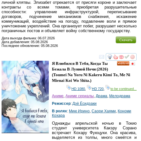
личной клятвы. Элизабет отрекается от присяги короне и заключает
контракты со всеми томами, приобретая разрушительные
способности: управление инфраструктурой, переписывание
договоров, подчинение механизмов снабжения, искажение
коммуникаций, воздействие на погоду, подавление воли и прямое
уничтожение укреплений. Она организует побег, разрушает несколько
пограничных постов и объявляет войну собственному государству.
Дата выхода фильма: 06.07.2026
Скачать
Дата добавления: 05.08.2026
Последнее обновление: 05.08.2026
смотреть
инте
Я Влюбился В Тебя, Когда Ты
HD
Бежала В Лунной Ночи
(2026)
(
Toumei Na Yoru Ni Kakeru Kimi To, Me Ni
Mienai Koi Wo Shita.
)
HD 1080
,
HD 720
,
to be continued...
Аниме
,
Аниме сериалы
,
Драма
,
Мелодрама
Режиссер
:
Дзё Ёсидзаки
В ролях
:
Мию Ирино
,
Саори Хаями
,
Кономи
Кохара
Однажды апрельской ночью в Токио
студент университета Какэру Сорано
встречает Кохару Фуюцуки. Она красива,
выделяется из толпы, много смеётся и