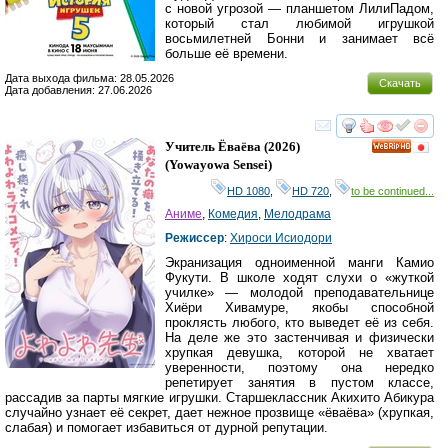
с новой угрозой — планшетом ЛилиПадом,
который стал любимой игрушкой
восьмилетней Бонни и занимает всё
больше её времени.
Дата выхода фильма: 28.05.2026
Скачать
Дата добавления: 27.06.2026
смотреть
инте
Учитель Ёваёва
(2026)
HD
(
Yowayowa Sensei
)
HD 1080
,
HD 720
,
to be continued...
Аниме
,
Комедия
,
Мелодрама
Режиссер
:
Хироси Исиодори
Экранизация одноименной манги Камио
Фукути. В школе ходят слухи о «жуткой
училке» — молодой преподавательнице
Хиёри Хивамуре, якобы способной
проклясть любого, кто выведет её из себя.
На деле же это застенчивая и физически
хрупкая девушка, которой не хватает
уверенности, поэтому она нередко
репетирует занятия в пустом классе,
рассадив за парты мягкие игрушки. Старшеклассник Акихито Абикура
случайно узнает её секрет, дает нежное прозвище «ёваёва» (хрупкая,
слабая) и помогает избавиться от дурной репутации.