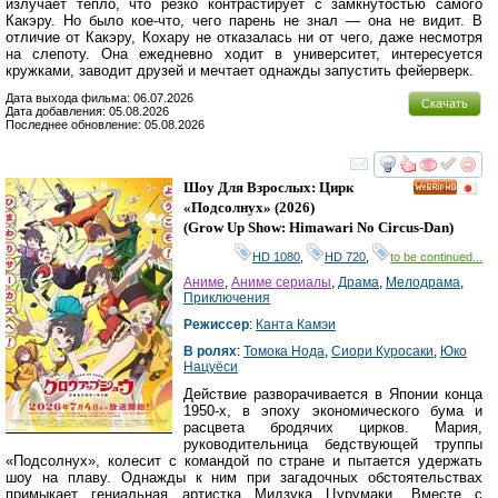
излучает тепло, что резко контрастирует с замкнутостью самого
Какэру. Но было кое-что, чего парень не знал — она не видит. В
отличие от Какэру, Кохару не отказалась ни от чего, даже несмотря
на слепоту. Она ежедневно ходит в университет, интересуется
кружками, заводит друзей и мечтает однажды запустить фейерверк.
Дата выхода фильма: 06.07.2026
Скачать
Дата добавления: 05.08.2026
Последнее обновление: 05.08.2026
смотреть
инте
Шоу Для Взрослых: Цирк
HD
«Подсолнух»
(2026)
(
Grow Up Show: Himawari No Circus-Dan
)
HD 1080
,
HD 720
,
to be continued...
Аниме
,
Аниме сериалы
,
Драма
,
Мелодрама
,
Приключения
Режиссер
:
Канта Камэи
В ролях
:
Томока Нода
,
Сиори Куросаки
,
Юко
Нацуёси
Действие разворачивается в Японии конца
1950-х, в эпоху экономического бума и
расцвета бродячих цирков. Мария,
руководительница бедствующей труппы
«Подсолнух», колесит с командой по стране и пытается удержать
шоу на плаву. Однажды к ним при загадочных обстоятельствах
примыкает гениальная артистка Мидзука Цурумаки. Вместе с