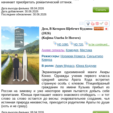
начинает приобретать романтический оттенок.
Дата выхода фильма: 08.04.2026
Скачать
Дата добавления: 30.06.2026
Последнее обновление: 30.06.2026
смотреть
инте
Дом, В Котором Щебечет Кудзима
HD
(2026)
(
Kujima Utaeba Ie Hororo
)
HD 1080
,
HD 720
,
to be continued...
Аниме сериалы
,
Комедия
,
Мистика
Режиссеры
:
Нориюки Номата
,
Синъитиро
Кимура
В ролях
:
Аюму Мурасэ
,
Юриа Кодзуки
Экранизация одноименной манги Акиры
Конно. Однажды ученик первого класса
средней школы Арата Кода встретил
странную особь с клювом. Птицеобразный
гражданин по имени Кузьма прибыл из
России на зимовку и уже некоторое время пытается добыть себе
пропитание. Юноша приглашает нового знакомого отобедать — и тот
слово за слово остается до весны: очаровательное создание, чья
истинная природа неизвестна, приходится родителям Араты по душе
(хоть и не сразу).
Дата выхода фильма: 08.04.2026