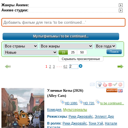
Жанры Аниме
:
Аниме студии
:
Мультфильмы
/ to be continued...
Поиск
15
25
50
Скрывать просмотренные
1
2
3
· · ·
62
смотреть
инте
Уличные Коты
(2026)
HD
(
Alley Cats
)
HD 1080
,
HD 720
,
to be continued...
Комедия
,
Мультсериалы
Режиссеры
:
Рики Джервэйс
,
Эллиот Дир
В ролях
:
Рики Джервэйс
,
Тони Уэй
,
Натали
Кэссиди