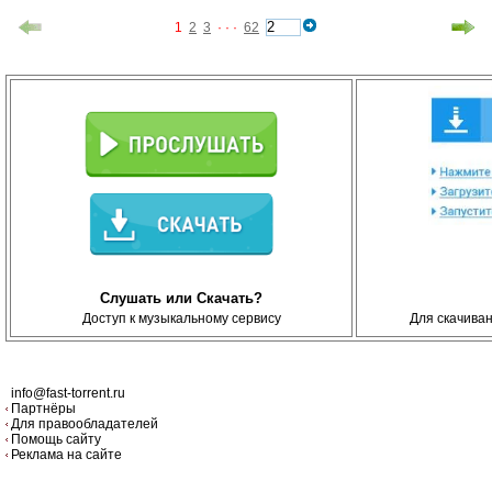
1
2
3
· · ·
62
Слушать или Скачать?
Доступ к музыкальному сервису
Для скачива
info@fast-torrent.ru
Партнёры
Для правообладателей
Помощь сайту
Реклама на сайте