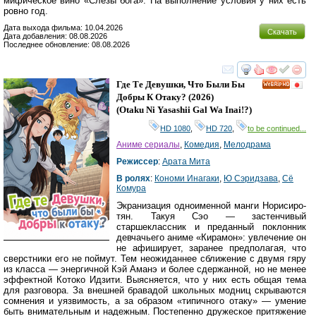
мифическое вино «Слезы бога». На выполнение условия у них есть
ровно год.
Дата выхода фильма: 10.04.2026
Скачать
Дата добавления: 08.08.2026
Последнее обновление: 08.08.2026
смотреть
инте
Где Те Девушки, Что Были Бы
HD
Добры К Отаку?
(2026)
(
Otaku Ni Yasashii Gal Wa Inai!?
)
HD 1080
,
HD 720
,
to be continued...
Аниме сериалы
,
Комедия
,
Мелодрама
Режиссер
:
Арата Мита
В ролях
:
Кономи Инагаки
,
Ю Сэридзава
,
Сё
Комура
Экранизация одноименной манги Норисиро-
тян. Такуя Сэо — застенчивый
старшеклассник и преданный поклонник
девчачьего аниме «Кирамон»: увлечение он
не афиширует, заранее предполагая, что
сверстники его не поймут. Тем неожиданнее сближение с двумя гяру
из класса — энергичной Кэй Аманэ и более сдержанной, но не менее
эффектной Котоко Идзити. Выясняется, что у них есть общая тема
для разговора. За внешней бравадой школьных модниц скрываются
сомнения и уязвимость, а за образом «типичного отаку» — умение
быть внимательным и надежным. Постепенно дружеское притяжение