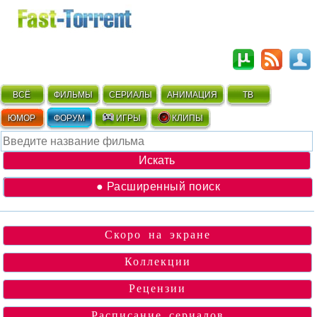
ВСЁ
ФИЛЬМЫ
СЕРИАЛЫ
АНИМАЦИЯ
ТВ
ЮМОР
ФОРУМ
ИГРЫ
КЛИПЫ
● Расширенный поиск
Скоро на экране
Коллекции
Рецензии
Расписание сериалов