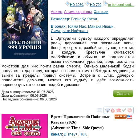
HD 1080
,
HD 720
,
to be continued...
Аниме
,
Аниме сериалы
,
Фэнтези
Режиссер
:
Ёсинобу Касаи
В ролях
:
Тояма Нао
,
Манака Ивами
,
Симадзаки Нобунага
В Эрткуалии судьбу каждого определяет
роль, дарованная при рождении: воин,
боец, жрец, маг, разбойник, купец, охотник
и колдун. Крестьяне считаются
слабейшими и обычно не поднимаются
выше нескольких уровней, ведь охота на
монстров для них почти равна смерти. Однако маленький Кодзи
получает в дар силу, которая позволяет ему побеждать чудовищ и
выйти за пределы правил системы. Встреча с Элис, дочерью
повелителя демонов, меняет его судьбу и даёт возможность
перевернуть отношения людей и демонов.
Дата выхода фильма: 01.07.2026
Скачать
Дата добавления: 06.08.2026
Последнее обновление: 06.08.2026
смотреть
инте
Время Приключений: Побочные
HD
Квесты
(2026)
(
Adventure Time: Side Quests
)
Канал
:
Disney+
,
Hulu