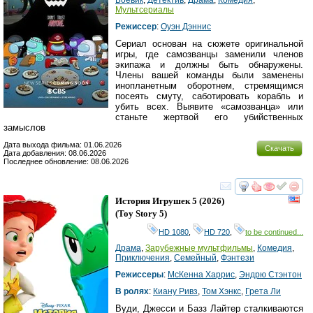
Боевик
,
Детектив
,
Драма
,
Комедия
,
Мультсериалы
Режиссер
:
Оуэн Дэннис
Сериал основан на сюжете оригинальной
игры, где самозванцы заменили членов
экипажа и должны быть обнаружены.
Члены вашей команды были заменены
инопланетным оборотнем, стремящимся
посеять смуту, саботировать корабль и
убить всех. Выявите «самозванца» или
станьте жертвой его убийственных
замыслов
Дата выхода фильма: 01.06.2026
Скачать
Дата добавления: 08.06.2026
Последнее обновление: 08.06.2026
смотреть
инте
История Игрушек 5
(2026)
(
Toy Story 5
)
HD 1080
,
HD 720
,
to be continued...
Драма
,
Зарубежные мультфильмы
,
Комедия
,
Приключения
,
Семейный
,
Фэнтези
Режиссеры
:
МcКенна Харрис
,
Эндрю Стэнтон
В ролях
:
Киану Ривз
,
Том Хэнкс
,
Грета Ли
Вуди, Джесси и Базз Лайтер сталкиваются