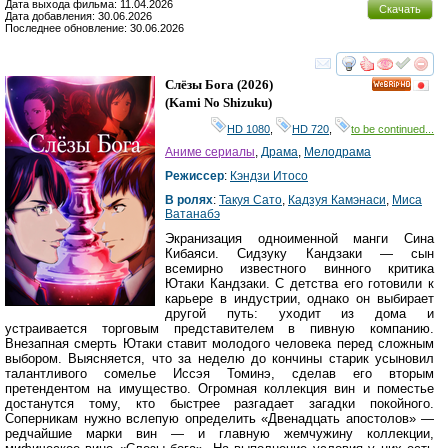
Дата выхода фильма: 11.04.2026
Скачать
Дата добавления: 30.06.2026
Последнее обновление: 30.06.2026
смотреть
инте
Слёзы Бога
(2026)
HD
(
Kami No Shizuku
)
HD 1080
,
HD 720
,
to be continued...
Аниме сериалы
,
Драма
,
Мелодрама
Режиссер
:
Кэндзи Итосо
В ролях
:
Такуя Сато
,
Кадзуя Камэнаси
,
Миса
Ватанабэ
Экранизация одноименной манги Сина
Кибаяси. Сидзуку Кандзаки — сын
всемирно известного винного критика
Ютаки Кандзаки. С детства его готовили к
карьере в индустрии, однако он выбирает
другой путь: уходит из дома и
устраивается торговым представителем в пивную компанию.
Внезапная смерть Ютаки ставит молодого человека перед сложным
выбором. Выясняется, что за неделю до кончины старик усыновил
талантливого сомелье Иссэя Томинэ, сделав его вторым
претендентом на имущество. Огромная коллекция вин и поместье
достанутся тому, кто быстрее разгадает загадки покойного.
Соперникам нужно вслепую определить «Двенадцать апостолов» —
редчайшие марки вин — и главную жемчужину коллекции,