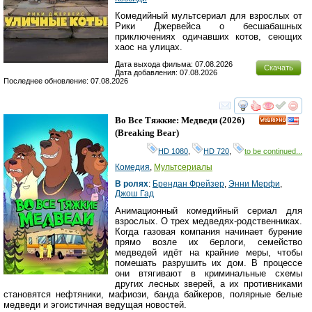
Комедийный мультсериал для взрослых от
Рики Джервейса о бесшабашных
приключениях одичавших котов, сеющих
хаос на улицах.
Дата выхода фильма: 07.08.2026
Скачать
Дата добавления: 07.08.2026
Последнее обновление: 07.08.2026
смотреть
инте
Во Все Тяжкие: Медведи
(2026)
HD
(
Breaking Bear
)
HD 1080
,
HD 720
,
to be continued...
Комедия
,
Мультсериалы
В ролях
:
Брендан Фрейзер
,
Энни Мерфи
,
Джош Гад
Анимационный комедийный сериал для
взрослых. О трех медведях-родственниках.
Когда газовая компания начинает бурение
прямо возле их берлоги, семейство
медведей идёт на крайние меры, чтобы
помешать разрушить их дом. В процессе
они втягивают в криминальные схемы
других лесных зверей, а их противниками
становятся нефтяники, мафиози, банда байкеров, полярные белые
медведи и эгоистичная ведущая новостей.