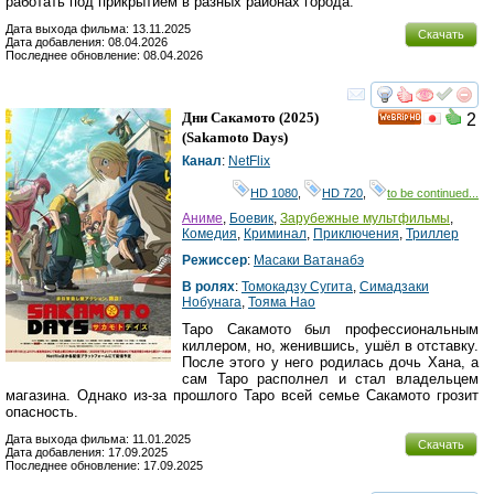
работать под прикрытием в разных районах города.
Дата выхода фильма: 13.11.2025
Скачать
Дата добавления: 08.04.2026
Последнее обновление: 08.04.2026
смотреть
инте
Дни Сакамото
(2025)
2
HD
(
Sakamoto Days
)
Канал
:
NetFlix
HD 1080
,
HD 720
,
to be continued...
Аниме
,
Боевик
,
Зарубежные мультфильмы
,
Комедия
,
Криминал
,
Приключения
,
Триллер
Режиссер
:
Масаки Ватанабэ
В ролях
:
Томокадзу Сугита
,
Симадзаки
Нобунага
,
Тояма Нао
Таро Сакамото был профессиональным
киллером, но, женившись, ушёл в отставку.
После этого у него родилась дочь Хана, а
сам Таро располнел и стал владельцем
магазина. Однако из-за прошлого Таро всей семье Сакамото грозит
опасность.
Дата выхода фильма: 11.01.2025
Скачать
Дата добавления: 17.09.2025
Последнее обновление: 17.09.2025