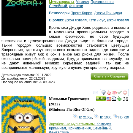
Мультсериалы
,
Мюзикл
,
Приключения
,
Семейный
,
Фэнтези
Режиссеры
:
Трент Корри
,
Джози Тринидад
В ролях
:
Джон Лэвэлл
,
Кэти Лоус
,
Джон Лэвелл
Крольчиха Джуди Хопс родилась и выроста
в маленьком провинциальном городке в
семье фермеров, но свое будущее
энергичная и целеустремленная Джуди видит в большом городе.
Таким городом больших возможностей становится цветущий
Зверополис, где живут звери всех возможных видов, где хищники и
травоядные живут бок о бок в мире без риска для жизни. После
окончания полицейской академии, Джуди принимают на службу, но
не дают новенькой никаких серьезных заданий, так как не
воспринимают маленькую, хрупкую и пушистую крольчиху всерьез.
Дата выхода фильма: 09.11.2022
Скачать и Смотреть
Дата добавления: 22.02.2023
Последнее обновление: 25.09.2023
смотреть
инте
Миньоны: Грювитация
36
Ray
(2022)
(
Minions: The Rise Of Gru
)
HD 2160р
,
HD 1080
,
HD 720
Зарубежные мультфильмы
,
Комедия
,
Криминал
,
Приключения
,
Семейный
,
Фантастика