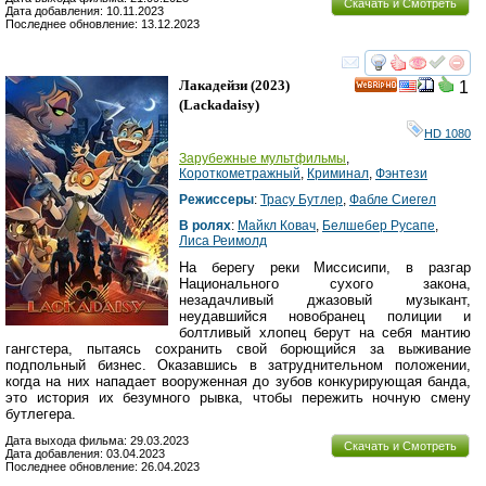
Скачать и Смотреть
Дата добавления: 10.11.2023
Последнее обновление: 13.12.2023
смотреть
инте
Лакадейзи
(2023)
1
HD
(
Lackadaisy
)
HD 1080
Зарубежные мультфильмы
,
Короткометражный
,
Криминал
,
Фэнтези
Режиссеры
:
Траcy Бутлер
,
Фабле Сиегел
В ролях
:
Майкл Ковач
,
Белшебер Русапе
,
Лиса Реимолд
На берегу реки Миссисипи, в разгар
Национального сухого закона,
незадачливый джазовый музыкант,
неудавшийся новобранец полиции и
болтливый хлопец берут на себя мантию
гангстера, пытаясь сохранить свой борющийся за выживание
подпольный бизнес. Оказавшись в затруднительном положении,
когда на них нападает вооруженная до зубов конкурирующая банда,
это история их безумного рывка, чтобы пережить ночную смену
бутлегера.
Дата выхода фильма: 29.03.2023
Скачать и Смотреть
Дата добавления: 03.04.2023
Последнее обновление: 26.04.2023