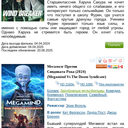
Старшеклассник Харука Сакура не хочет
иметь ничего общего со слабаками, и его
интересуют только сильнейшие. Он только
что поступил в школу Фурин, где учатся
самые крутые драчуны города. Ученики
Фурин признают только язык силы, и
именно с помощью силы они защищают город от любой угрозы.
Однако Харука не стремится быть героем. Он хочет стать
непобедимым.
Дата выхода фильма: 04.04.2024
Скачать
Дата добавления: 04.04.2025
Последнее обновление: 20.06.2025
смотреть
инте
Мегамозг Против
HD
Синдиката Рока
(2024)
(
Megamind Vs The Doom Syndicate
)
HD 2160р
,
HD 1080
,
Про инопланетян
Боевик
,
Зарубежные мультфильмы
,
Комедия
,
Криминал
,
Приключения
,
Семейный
,
Фантастика
Режиссер
:
Эрик Фогель
В ролях
:
Кит Фергюсон
,
Лаура Пост
,
Джош
Бренер
Бывший суперзлодей Мегамозг встал на
путь исправления и получил звание