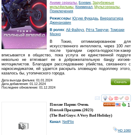
Аниме сериалы
,
Боевик
,
Зарубежные
мультфильмы
,
Криминал
,
Мультсериалы
,
Приключения
Режиссеры
:
Юсуке Фукадаь
,
Виерапатира
Джинанавин
В ролях
:
Ай Файруз
,
Рёта Такеучи
,
Томоаки
Маэно
В Токио, оптимизированном для
искусственного интеллекта, через 100 лет
после трагедии сирота-подросток-хакер
вписывается в общество, пока услуга ее единственной подруге
невольно не втягивает ее в доброжелательную банду изгоев-
мотоциклистов. Благодаря расследованию убийства, связанного с
наркосиндикатом, ей удается раскрыть зловещую подоплеку этого,
казалось бы, утопического города.
Дата выхода фильма: 01.01.2024
Скачать
Дата добавления: 01.12.2024
Последнее обновление: 01.12.2024
смотреть
инте
Плохие Парни: Очень
1
HD
Плохой Праздник
(2023)
(
The Bad Guys: A Very Bad Holiday
)
Канал
:
NetFlix
HD 1080