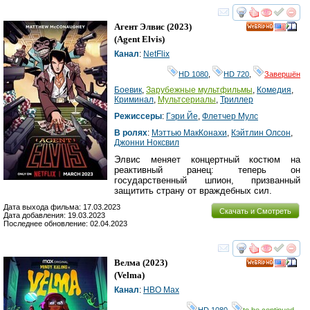
смотреть
инте
Агент Элвис
(2023)
HD
(
Agent Elvis
)
Канал
:
NetFlix
HD 1080
,
HD 720
,
Завершён
Боевик
,
Зарубежные мультфильмы
,
Комедия
,
Криминал
,
Мультсериалы
,
Триллер
Режиссеры
:
Гэри Йе
,
Флетчер Мулс
В ролях
:
Мэттью МакКонахи
,
Кэйтлин Олсон
,
Джонни Ноксвил
Элвис меняет концертный костюм на
реактивный ранец: теперь он
государственный шпион, призванный
защитить страну от враждебных сил.
Дата выхода фильма: 17.03.2023
Скачать и Смотреть
Дата добавления: 19.03.2023
Последнее обновление: 02.04.2023
смотреть
инте
Велма
(2023)
HD
(
Velma
)
Канал
:
HBO Max