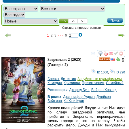
Поиск
15
25
50
Скрывать просмотренные
1
2
3
· · ·
9
смотреть
инте
Зверополис 2
(2025)
9
HD
(
Zootopia 2
)
HD 1080
,
HD 720
Боевик
,
Детектив
,
Зарубежные мультфильмы
,
Комедия
,
Криминал
,
Приключения
,
Семейный
Режиссеры
:
Джаред Буш
,
Байрон Ховард
В ролях
:
Джиннифер Гудвин
,
Джейсон
Бейтман
,
Ке Хюи Куан
Кролик-полицейский Джуди и лис Ник идут
по следу загадочной рептилии, чьё
прибытие в Зверополис переворачивает
жизнь города с ног на голову. Чтобы
раскрыть дело, Джуди и Ник вынуждены