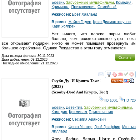
Боевик
,
Зарубежные мультфильмы
,
Комедия
,
Криминал
,
Приключения
,
Семейный
Режиссер
:
Брет Хааланд
В ролях
:
Майкл Годер
,
Крис Диамантопулос
,
Кари Уолгрен
Нет ничего, что плохие парни любят
больше, чем рождественское утро: пока
все открывают подарки, никто не может помешает провернуть им
большое ограбление. Однако Рождество в этом году отменяется
Дата выхода фильма: 30.11.2023
Скачать
Дата добавления: 09.12.2023
Последнее обновление: 21.12.2023
смотреть
инте
Скуби-Ду! И Крипто Тоже!
HD
(2023)
(
Scooby-Doo! And Krypto, Too!
)
HD 1080
,
HD 720
Боевик
,
Детектив
,
Зарубежные мультфильмы
,
Комедия
,
Криминал
,
Приключения
Режиссер
:
Сесилия Аранович
В ролях
:
Фрэнк Уэлкер
,
Грэй Гриффин
,
Мэттью
Лиллард
Фред, Дафна, Велма, Шэгги и Скуби-Ду