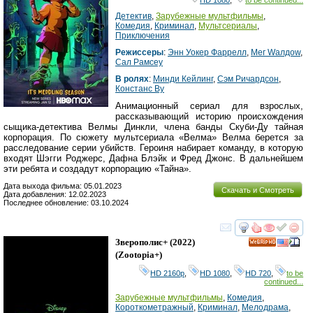
HD 1080
,
to be continued...
Детектив
,
Зарубежные мультфильмы
,
Комедия
,
Криминал
,
Мультсериалы
,
Приключения
Режиссеры
:
Энн Уокер Фаррелл
,
Мег Wалдоw
,
Cал Рамсеy
В ролях
:
Минди Кейлинг
,
Сэм Ричардсон
,
Констанс Ву
Анимационный сериал для взрослых,
рассказывающий историю происхождения
сыщика-детектива Велмы Динкли, члена банды Скуби-Ду тайная
корпорация. По сюжету мультсериала «Велма» Велма берется за
расследование серии убийств. Героиня набирает команду, в которую
входят Шэгги Роджерс, Дафна Блэйк и Фред Джонс. В дальнейшем
эти ребята и создадут корпорацию «Тайна».
Дата выхода фильма: 05.01.2023
Скачать и Смотреть
Дата добавления: 12.02.2023
Последнее обновление: 03.10.2024
смотреть
инте
Зверополис+
(2022)
HD
(
Zootopia+
)
HD 2160р
,
HD 1080
,
HD 720
,
to be
continued...
Зарубежные мультфильмы
,
Комедия
,
Короткометражный
,
Криминал
,
Мелодрама
,