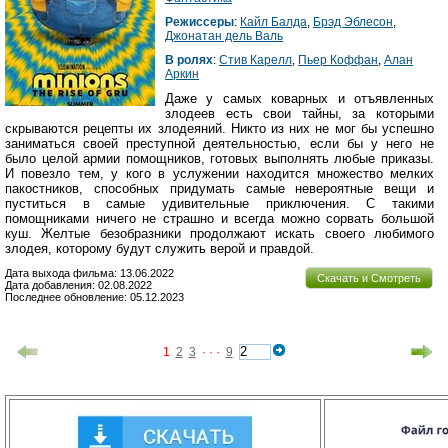
Режиссеры
:
Кайл Балда
,
Брэд Эблесон
,
Джонатан дель Валь
В ролях
:
Стив Карелл
,
Пьер Коффан
,
Алан
Аркин
Даже у самых коварных и отъявленных
злодеев есть свои тайны, за которыми
скрываются рецепты их злодеяний. Никто из них не мог бы успешно
заниматься своей преступной деятельностью, если бы у него не
было целой армии помощников, готовых выполнять любые приказы.
И повезло тем, у кого в услужении находится множество мелких
пакостников, способных придумать самые невероятные вещи и
пуститься в самые удивительные приключения. С такими
помощниками ничего не страшно и всегда можно сорвать большой
куш. Желтые безобразники продолжают искать своего любимого
злодея, которому будут служить верой и правдой.
Дата выхода фильма: 13.06.2022
Скачать и Смотреть
Дата добавления: 02.08.2022
Последнее обновление: 05.12.2023
1
2
3
· · ·
9