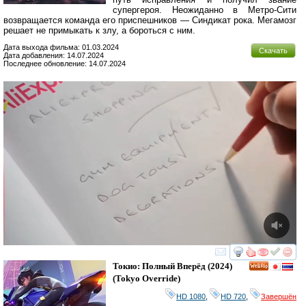
супергероя. Неожиданно в Метро-Сити
возвращается команда его приспешников — Синдикат рока. Мегамозг
решает не примыкать к злу, а бороться с ним.
Дата выхода фильма: 01.03.2024
Скачать
Дата добавления: 14.07.2024
Последнее обновление: 14.07.2024
смотреть
инте
Токио: Полный Вперёд
(2024)
(
Tokyo Override
)
HD 1080
,
HD 720
,
Завершён