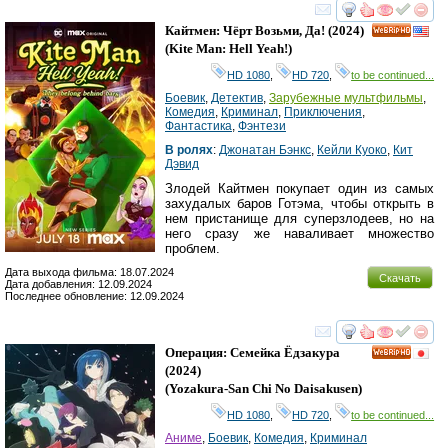
смотреть
инте
Кайтмен: Чёрт Возьми, Да!
(2024)
HD
(
Kite Man: Hell Yeah!
)
HD 1080
,
HD 720
,
to be continued...
Боевик
,
Детектив
,
Зарубежные мультфильмы
,
Комедия
,
Криминал
,
Приключения
,
Фантастика
,
Фэнтези
В ролях
:
Джонатан Бэнкс
,
Кейли Куоко
,
Кит
Дэвид
Злодей Кайтмен покупает один из самых
захудалых баров Готэма, чтобы открыть в
нем пристанище для суперзлодеев, но на
него сразу же наваливает множество
проблем.
Дата выхода фильма: 18.07.2024
Скачать
Дата добавления: 12.09.2024
Последнее обновление: 12.09.2024
смотреть
инте
Операция: Семейка Ёдзакура
HD
(2024)
(
Yozakura-San Chi No Daisakusen
)
HD 1080
,
HD 720
,
to be continued...
Аниме
,
Боевик
,
Комедия
,
Криминал