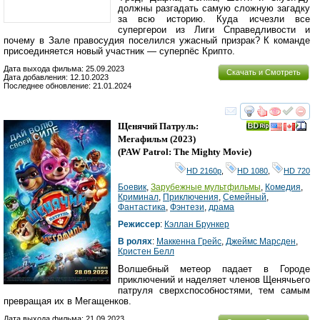
должны разгадать самую сложную загадку
за всю историю. Куда исчезли все
супергерои из Лиги Справедливости и
почему в Зале правосудия поселился ужасный призрак? К команде
присоединяется новый участник — суперпёс Крипто.
Дата выхода фильма: 25.09.2023
Скачать и Смотреть
Дата добавления: 12.10.2023
Последнее обновление: 21.01.2024
смотреть
инте
Щенячий Патруль:
Мегафильм
(2023)
(
PAW Patrol: The Mighty Movie
)
HD 2160р
,
HD 1080
,
HD 720
Боевик
,
Зарубежные мультфильмы
,
Комедия
,
Криминал
,
Приключения
,
Семейный
,
Фантастика
,
Фэнтези
,
драма
Режиссер
:
Кэллан Брункер
В ролях
:
Маккенна Грейс
,
Джеймс Марсден
,
Кристен Белл
Волшебный метеор падает в Городе
приключений и наделяет членов Щенячьего
патруля сверхспособностями, тем самым
превращая их в Мегащенков.
Дата выхода фильма: 21.09.2023