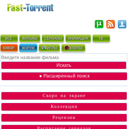
ВСЁ
ФИЛЬМЫ
СЕРИАЛЫ
АНИМАЦИЯ
ТВ
ЮМОР
ФОРУМ
ИГРЫ
КЛИПЫ
● Расширенный поиск
Скоро на экране
Коллекции
Рецензии
Расписание сериалов