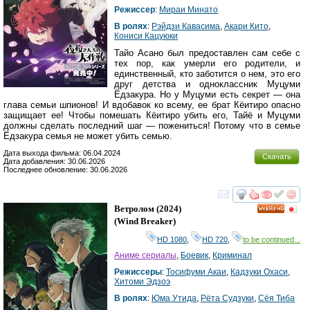
Режиссер
:
Мираи Минато
В ролях
:
Рэйдзи Кавасима
,
Акари Кито
,
Кониси Кацуюки
Тайо Асано был предоставлен сам себе с
тех пор, как умерли его родители, и
единственный, кто заботится о нем, это его
друг детства и одноклассник Муцуми
Ёдзакура. Но у Муцуми есть секрет — она
глава семьи шпионов! И вдобавок ко всему, ее брат Кёитиро опасно
защищает ее! Чтобы помешать Кёитиро убить его, Тайё и Муцуми
должны сделать последний шаг — пожениться! Потому что в семье
Ёдзакура семья не может убить семью.
Дата выхода фильма: 06.04.2024
Скачать
Дата добавления: 30.06.2026
Последнее обновление: 30.06.2026
смотреть
инте
Ветролом
(2024)
HD
(
Wind Breaker
)
HD 1080
,
HD 720
,
to be continued...
Аниме сериалы
,
Боевик
,
Криминал
Режиссеры
:
Тосифуми Акаи
,
Кадзуки Охаси
,
Хитоми Эдзоэ
В ролях
:
Юма Утида
,
Рёта Судзуки
,
Сёя Тиба