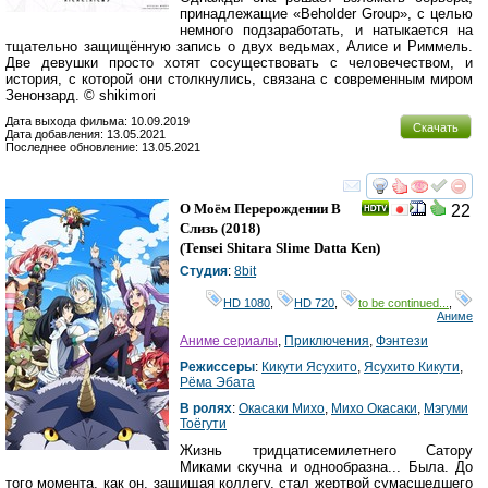
принадлежащие «Beholder Group», с целью
немного подзаработать, и натыкается на
тщательно защищённую запись о двух ведьмах, Алисе и Риммель.
Две девушки просто хотят сосуществовать с человечеством, и
история, с которой они столкнулись, связана с современным миром
Зенонзард. © shikimori
Дата выхода фильма: 10.09.2019
Скачать
Дата добавления: 13.05.2021
Последнее обновление: 13.05.2021
смотреть
инте
О Моём Перерождении В
22
Слизь
(2018)
(
Tensei Shitara Slime Datta Ken
)
Студия
:
8bit
HD 1080
,
HD 720
,
to be continued...
,
Аниме
Аниме сериалы
,
Приключения
,
Фэнтези
Режиссеры
:
Кикути Ясухито
,
Ясухито Кикути
,
Рёма Эбата
В ролях
:
Окасаки Михо
,
Михо Окасаки
,
Мэгуми
Тоёгути
Жизнь тридцатисемилетнего Сатору
Миками скучна и однообразна... Была. До
того момента, как он, защищая коллегу, стал жертвой сумасшедшего