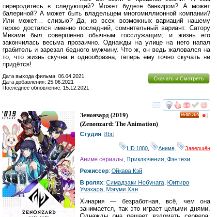
переродитесь в следующей? Может будете банкиром? А может
балериной? А может быть владельцем многомиллионной компании?
Или может… слизью? Да, из всех возможных вариаций нашему
герою достался именно последний, сомнительный вариант. Сатору
Миками был совершенно обычным госслужащим, и жизнь его
закончилась весьма прозаично. Однажды на улице на него напал
грабитель и зарезал бедного мужчину. Что ж, он ведь жаловался на
то, что жизнь скучна и однообразна, теперь ему точно скучать не
придётся!
Дата выхода фильма: 06.04.2021
Скачать и Смотреть
Дата добавления: 25.06.2021
Последнее обновление: 15.12.2021
смотреть
инте
Зенонзард
(2019)
HD
(
Zenonzard: The Animation
)
Студия
:
8bit
HD 1080
,
Аниме
,
Завершён
Аниме сериалы
,
Приключения
,
Фэнтези
Режиссер
:
Ойкава Кэй
В ролях
:
Симадзаки Нобунага
,
Юитиро
Умэхара
,
Мэгуми Хан
Хинария — безработная, всё, чем она
занимается, так это играет целыми днями.
Однажды она решает взломать сервера,