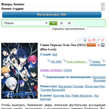
Жанры Аниме
:
Аниме студии
:
Мультфильмы
/ 8bit
15
25
50
Скрывать просмотренные
смотреть
инте
Синяя Тюрьма: Блю Лок
(2022)
HD
(
Blue Lock
)
Студия
:
8bit
HD 1080
,
to be continued...
,
Аниме
,
Экранизация
Аниме сериалы
,
Спорт
Экранизация по произведению
:
Канэсиро
Мунэюки
Режиссеры
:
Ватанабэ Тэцуаки
,
Йонатхан Ригг
,
Тэцуаки Ватанабэ
В ролях
:
Кадзуки Ура
,
Рикко Фахардо
,
Ура
Кадзуки
Чтобы выиграть Чемпионат мира, японская футбольная ассоциация
решает нанять загадочного и эксцентричного тренера Дзимпати Эго.