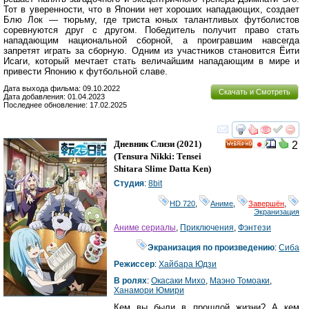
Тот в уверенности, что в Японии нет хороших нападающих, создает
Блю Лок — тюрьму, где триста юных талантливых футболистов
соревнуются друг с другом. Победитель получит право стать
нападающим национальной сборной, а проигравшим навсегда
запретят играть за сборную. Одним из участников становится Ёити
Исаги, который мечтает стать величайшим нападающим в мире и
привести Японию к футбольной славе.
Дата выхода фильма: 09.10.2022
Скачать и Смотреть
Дата добавления: 01.04.2023
Последнее обновление: 17.02.2025
смотреть
инте
Дневник Слизи
(2021)
2
HD
(
Tensura Nikki: Tensei
Shitara Slime Datta Ken
)
Студия
:
8bit
HD 720
,
Аниме
,
Завершён
,
Экранизация
Аниме сериалы
,
Приключения
,
Фэнтези
Экранизация по произведению
:
Сиба
Режиссер
:
Хайбара Юдзи
В ролях
:
Окасаки Михо
,
Маэно Томоаки
,
Ханамори Юмири
Кем вы были в прошлой жизни? А кем