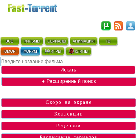
ВСЁ
ФИЛЬМЫ
СЕРИАЛЫ
АНИМАЦИЯ
ТВ
ЮМОР
ФОРУМ
ИГРЫ
КЛИПЫ
● Расширенный поиск
Скоро на экране
Коллекции
Рецензии
Расписание сериалов