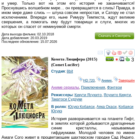
и умер. Только вот на этом его история не заканчивается!
Проснувшись волшебном мире… он превращается в слизь! Правда, в
ином мире даже слизь — штука совсем непростая, и Сатору не стал
исключением. Впереди его, ныне Римуру Темпеста, ждут великие
свершения, а помогать ему будут товарищи и слуги, многих из
которых он спасет от неминуемой смерти.
Дата выхода фильма: 02.10.2018
Скачать и Смотреть
Дата добавления: 20.03.2019
Последнее обновление: 15.07.2026
смотреть
инте
Комета Люцифера
(2015)
3
(
Comet Lucifer
)
Студия
:
8bit
HD 720
,
Аниме
,
Завершён
Аниме сериалы
,
Приключения
,
Фэнтези
Режиссеры
:
Кикути Ясухито
,
Ясухито Кикути
,
Такатоси Судзуки
В ролях
:
Юсукэ Кобаяси
,
Аяка Охаси
,
Кобаяси
Юсукэ
История разворачивается на планете Гифт,
в землях которой добываются драгоценные
синие кристаллы, называемые
гифдиумами. Молодой человек по имени
Амаги Сого живет в процветающем шахтерском городке Сад Индиго.