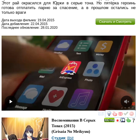
Этот рай окрасился для Юджи в серые тона. Но пятёрка героинь
готова отплатить парню за спасение, а в прошлом остались не
только враги
Дата выхода фильма: 19.04.2015
Скачать и Смотреть
Дата добавления: 22.04.2015
Последнее обновление: 28.01.2020
смотреть
инте
Воспоминания В Серых
7
Тонах
(2015)
(
Grisaia No Meikyuu
)
Студия
:
8bit