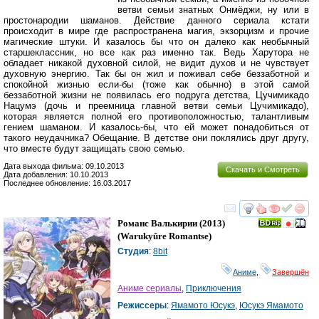
ветви семьи знатных Онмёджи, ну или в
простонародии шаманов. Действие данного сериала кстати
происходит в мире где распространена магия, экзорцизм и прочие
магические штуки. И казалось бы что он далеко как необычный
старшеклассник, но все как раз именно так. Ведь Харутора не
обладает никакой духовной силой, не видит духов и не чувствует
духовную энергию. Так бы он жил и поживал себе беззаботной и
спокойной жизнью если-бы (тоже как обычно) в этой самой
беззаботной жизни не появилась его подруга детства, Цучимикадо
Нацумэ (дочь и преемница главной ветви семьи Цучимикадо),
которая является полной его противоположностью, талантливым
гением шаманом. И казалось-бы, что ей может понадобиться от
такого неудачника? Обещание. В детстве они поклялись друг другу,
что вместе будут защищать свою семью.
Дата выхода фильма: 09.10.2013
Скачать и Смотреть
Дата добавления: 10.10.2013
Последнее обновление: 16.03.2017
смотреть
инте
Романс Валькирии
(2013)
(
Warukyûre Romantse
)
Студия
:
8bit
Аниме
,
Завершён
Аниме сериалы
,
Приключения
Режиссеры
:
Ямамото Юсукэ
,
Юсукэ Ямамото