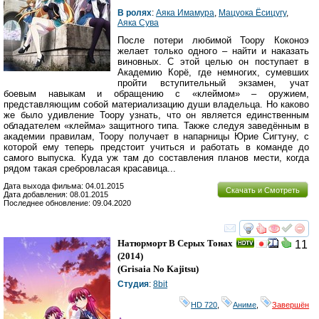
В ролях
:
Аяка Имамура
,
Мацуока Ёсицугу
,
Аяка Сува
После потери любимой Тоору Коконоэ
желает только одного – найти и наказать
виновных. С этой целью он поступает в
Академию Корё, где немногих, сумевших
пройти вступительный экзамен, учат
боевым навыкам и обращению с «клеймом» – оружием,
представляющим собой материализацию души владельца. Но каково
же было удивление Тоору узнать, что он является единственным
обладателем «клейма» защитного типа. Также следуя заведённым в
академии правилам, Тоору получает в напарницы Юрие Сигтуну, с
которой ему теперь предстоит учиться и работать в команде до
самого выпуска. Куда уж там до составления планов мести, когда
рядом такая сребровласая красавица...
Дата выхода фильма: 04.01.2015
Скачать и Смотреть
Дата добавления: 08.01.2015
Последнее обновление: 09.04.2020
смотреть
инте
Натюрморт В Серых Тонах
11
(2014)
(
Grisaia No Kajitsu
)
Студия
:
8bit
HD 720
,
Аниме
,
Завершён