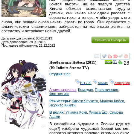
боится высоты, но её подруга детства
Хината обожает скалолазание. Будучи
детьми, они как-то наблюдали рассвет с
вершины горы, и теперь, чтобы увидеть его
снова, они решили снова начать лазать по горам. Они сражаются с
альпинистским снаряжением, забираются на маленькие холмы по
соседству и встречают новых друзей.
Дата выхода фильма: 03.01.2013
Скачать и Смотреть
Дата добавления: 29.09.2013
Последнее обновление: 21.12.2022
смотреть
инте
Необъятные Небеса
(2011)
28
(
IS: Infinite Stratos TV
)
Студия
:
8bit
HD 720
,
Аниме
,
Завершён
Аниме сериалы
,
Комедия
,
Приключения
,
Фантастика
Режиссеры
:
Кикути Ясухито
,
Мацуда Киёси
,
Ясухито Кикути
В ролях
:
Утияма Коки
,
Хикаса Ёко
,
Симода
Асами
В ближайшем будущем в Японии (где же
еще?) изобрели чудесный боевой костюм,
оператор которого получал огромную силу,