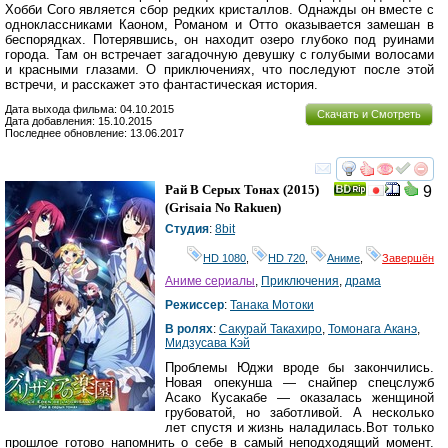
Хобби Сого является сбор редких кристаллов. Однажды он вместе с
одноклассниками Каоном, Романом и Отто оказывается замешан в
беспорядках. Потерявшись, он находит озеро глубоко под руинами
города. Там он встречает загадочную девушку с голубыми волосами
и красными глазами. О приключениях, что последуют после этой
встречи, и расскажет это фантастическая история.
Дата выхода фильма: 04.10.2015
Скачать и Смотреть
Дата добавления: 15.10.2015
Последнее обновление: 13.06.2017
смотреть
инте
Рай В Серых Тонах
(2015)
9
(
Grisaia No Rakuen
)
Студия
:
8bit
HD 1080
,
HD 720
,
Аниме
,
Завершён
Аниме сериалы
,
Приключения
,
драма
Режиссер
:
Танака Мотоки
В ролях
:
Сакурай Такахиро
,
Томонага Аканэ
,
Мидзусава Кэй
Проблемы Юджи вроде бы закончились.
Новая опекунша — снайпер спецслужб
Асако Кусакабе — оказалась женщиной
грубоватой, но заботливой. А несколько
лет спустя и жизнь наладилась.Вот только
прошлое готово напомнить о себе в самый неподходящий момент.