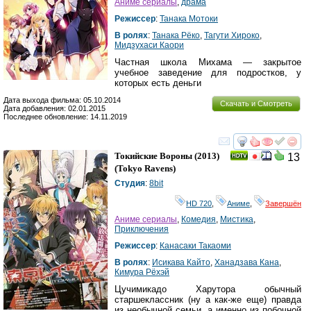
Аниме сериалы
,
драма
Режиссер
:
Танака Мотоки
В ролях
:
Танака Рёко
,
Тагути Хироко
,
Мидзухаси Каори
Частная школа Михама — закрытое
учебное заведение для подростков, у
которых есть деньги
Дата выхода фильма: 05.10.2014
Скачать и Смотреть
Дата добавления: 02.01.2015
Последнее обновление: 14.11.2019
смотреть
инте
Токийские Вороны
(2013)
13
(
Tokyo Ravens
)
Студия
:
8bit
HD 720
,
Аниме
,
Завершён
Аниме сериалы
,
Комедия
,
Мистика
,
Приключения
Режиссер
:
Канасаки Такаоми
В ролях
:
Исикава Кайто
,
Ханадзава Кана
,
Кимура Рёхэй
Цучимикадо Харутора обычный
старшеклассник (ну а как-же еще) правда
из необычной семьи, а именно из побочной