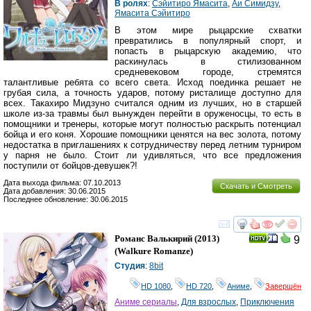
В ролях
:
Сэйитиро Ямасита
,
Аи Симидзу
,
Ямасита Сэйитиро
В этом мире рыцарские схватки
превратились в популярный спорт, и
попасть в рыцарскую академию, что
раскинулась в стилизованном
средневековом городе, стремятся
талантливые ребята со всего света. Исход поединка решает не
грубая сила, а точность ударов, потому ристалище доступно для
всех. Такахиро Мидзуно считался одним из лучших, но в старшей
школе из-за травмы был вынужден перейти в оруженосцы, то есть в
помощники и тренеры, которые могут полностью раскрыть потенциал
бойца и его коня. Хорошие помощники ценятся на вес золота, потому
недостатка в приглашениях к сотрудничеству перед летним турниром
у парня не было. Стоит ли удивляться, что все предложения
поступили от бойцов-девушек?!
Дата выхода фильма: 07.10.2013
Скачать и Смотреть
Дата добавления: 30.06.2015
Последнее обновление: 30.06.2015
смотреть
инте
Романс Валькирий
(2013)
9
(
Walkure Romanze
)
Студия
:
8bit
HD 1080
,
HD 720
,
Аниме
,
Завершён
Аниме сериалы
,
Для взрослых
,
Приключения