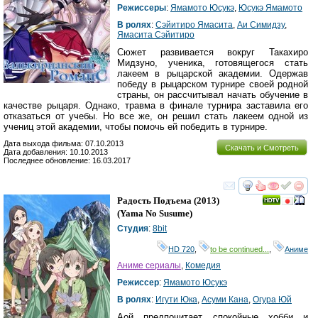
Режиссеры
:
Ямамото Юсукэ
,
Юсукэ Ямамото
В ролях
:
Сэйитиро Ямасита
,
Аи Симидзу
,
Ямасита Сэйитиро
Сюжет развивается вокруг Такахиро
Мидзуно, ученика, готовящегося стать
лакеем в рыцарской академии. Одержав
победу в рыцарском турнире своей родной
страны, он рассчитывал начать обучение в
качестве рыцаря. Однако, травма в финале турнира заставила его
отказаться от учебы. Но все же, он решил стать лакеем одной из
учениц этой академии, чтобы помочь ей победить в турнире.
Дата выхода фильма: 07.10.2013
Скачать и Смотреть
Дата добавления: 10.10.2013
Последнее обновление: 16.03.2017
смотреть
инте
Радость Подъема
(2013)
(
Yama No Susume
)
Студия
:
8bit
HD 720
,
to be continued...
,
Аниме
Аниме сериалы
,
Комедия
Режиссер
:
Ямамото Юсукэ
В ролях
:
Игути Юка
,
Асуми Кана
,
Огура Юй
Аой предпочитает спокойные хобби и