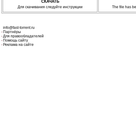
СКАЧАТЬ
Для скачивания следуйте инструкции
The file has 
info@fast-torrent.ru
Партнёры
Для правообладателей
Помощь сайту
Реклама на сайте