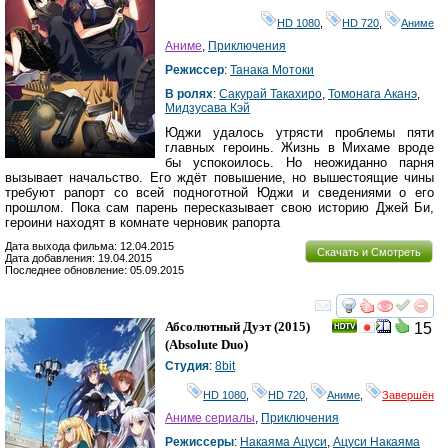
HD 1080
,
HD 720
,
Аниме
Аниме
,
Приключения
Режиссер
:
Танака Мотоки
В ролях
:
Сакурай Такахиро
,
Томонага Аканэ
,
Мидзусава Кэй
Юджи удалось утрясти проблемы пяти
главных героинь. Жизнь в Михаме вроде
бы успокоилось. Но неожиданно парня
вызывает начальство. Его ждёт повышение, но вышестоящие чины
требуют рапорт со всей подноготной Юджи и сведениями о его
прошлом. Пока сам парень пересказывает свою историю Джей Би,
героини находят в комнате черновик рапорта
Дата выхода фильма: 12.04.2015
Скачать и Смотреть
Дата добавления: 19.04.2015
Последнее обновление: 05.09.2015
смотреть
инте
Абсолютный Дуэт
(2015)
15
(
Absolute Duo
)
Студия
:
8bit
HD 1080
,
HD 720
,
Аниме
,
Завершён
Аниме сериалы
,
Приключения
Режиссеры
:
Накаяма Ацуси
,
Ацуси Накаяма