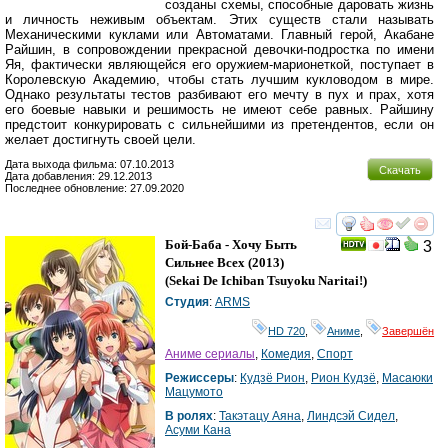
созданы схемы, способные даровать жизнь
и личность неживым объектам. Этих существ стали называть
Механическими куклами или Автоматами. Главный герой, Акабане
Райшин, в сопровождении прекрасной девочки-подростка по имени
Яя, фактически являющейся его оружием-марионеткой, поступает в
Королевскую Академию, чтобы стать лучшим кукловодом в мире.
Однако результаты тестов разбивают его мечту в пух и прах, хотя
его боевые навыки и решимость не имеют себе равных. Райшину
предстоит конкурировать с сильнейшими из претендентов, если он
желает достигнуть своей цели.
Дата выхода фильма: 07.10.2013
Скачать
Дата добавления: 29.12.2013
Последнее обновление: 27.09.2020
смотреть
инте
Бой-Баба - Хочу Быть
3
Сильнее Всех
(2013)
(
Sekai De Ichiban Tsuyoku Naritai!
)
Студия
:
ARMS
HD 720
,
Аниме
,
Завершён
Аниме сериалы
,
Комедия
,
Спорт
Режиссеры
:
Кудзё Рион
,
Рион Кудзё
,
Масаюки
Мацумото
В ролях
:
Такэтацу Аяна
,
Линдсэй Сидел
,
Асуми Кана