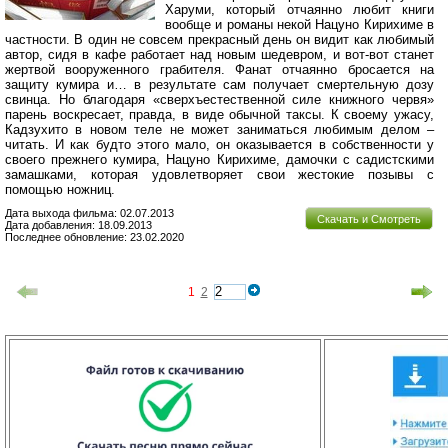
Харуми, который отчаянно любит книги
вообще и романы некой Нацуно Кирихиме в
частности. В один не совсем прекрасный день он видит как любимый
автор, сидя в кафе работает над новым шедевром, и вот-вот станет
жертвой вооруженного грабителя. Фанат отчаянно бросается на
защиту кумира и… в результате сам получает смертельную дозу
свинца. Но благодаря «сверхъестественной силе книжного червя»
парень воскресает, правда, в виде обычной таксы. К своему ужасу,
Кадзухито в новом теле не может заниматься любимым делом –
читать. И как будто этого мало, он оказывается в собственности у
своего прежнего кумира, Нацуно Кирихиме, дамочки с садистскими
замашками, которая удовлетворяет свои жестокие позывы с
помощью ножниц.
Дата выхода фильма: 02.07.2013
Скачать и Смотреть
Дата добавления: 18.09.2013
Последнее обновление: 23.02.2020
1
2