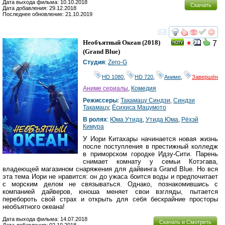
Дата выхода фильма: 10.10.2018
Скачать
Дата добавления: 29.12.2018
Последнее обновление: 21.10.2019
смотреть
инте
Необъятный Океан
(2018)
7
(
Grand Blue
)
Студия
:
Zero-G
HD 1080
,
HD 720
,
Аниме
,
Завершён
Аниме сериалы
,
Комедия
Режиссеры
:
Такамацу Синдзи
,
Синдзи
Такамацу
,
Ёсихиса Мацумото
В ролях
:
Юма Утида
,
Утида Юма
,
Рёхэй
Кимура
У Иори Китахары начинается новая жизнь
после поступления в престижный колледж
в приморском городке Идзу-Сити. Парень
снимает комнату у семьи Котэгава,
владеющей магазином снаряжения для дайвинга Grand Blue. Но вся
эта тема Иори не нравится: он до ужаса боится воды и предпочитает
с морским делом не связываться. Однако, познакомившись с
компанией дайверов, юноша меняет свои взгляды, пытается
перебороть свой страх и открыть для себя бескрайние просторы
необъятного океана!
Дата выхода фильма: 14.07.2018
Скачать и Смотреть