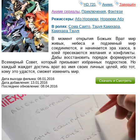
HD 720
,
Аниме
,
Завершён
Аниме сериалы
,
Приключения
,
Фэнтези
Режиссеры
:
Абэ Нориюки
,
Нориюки Абэ
В ролях
:
Сома Саито
,
Тэцуя Какихара
,
Какихара Тэцуя
В момент открытия Божьих Врат мир
живых, небеса и подземный мир
соединяются, и начинается эра хаоса, в
коей пресекаются желания и конфликты.
Дабы восстановить порядок формируется
Всемирный Совет, который призывает избранных подростков. Но
каждый жаждет достичь врат во имя своих личных целей, ибо тот,
кому это удастся, сможет изменить мир.
Дата выхода фильма: 08.01.2016
Скачать и Смотреть
Дата добавления: 13.01.2016
Последнее обновление: 08.04.2016