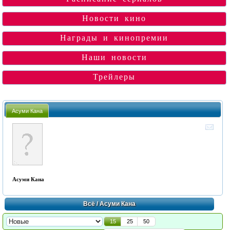
Новости кино
Награды и кинопремии
Наши новости
Трейлеры
Асуми Кана
Асуми Кана
Всё
/ Асуми Кана
15
25
50