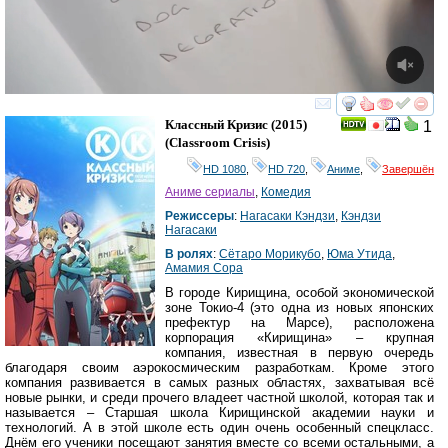
смотреть
инте
Классный Кризис
(2015)
1
(
Classroom Crisis
)
HD 1080
,
HD 720
,
Аниме
,
Завершён
Аниме сериалы
,
Комедия
Режиссеры
:
Нагасаки Кэндзи
,
Кэндзи
Нагасаки
В ролях
:
Сётаро Морикубо
,
Юма Утида
,
Амамия Сора
В городе Кирищина, особой экономической
зоне Токио-4 (это одна из новых японских
префектур на Марсе), расположена
корпорация «Кирищина» – крупная
компания, известная в первую очередь
благодаря своим аэрокосмическим разработкам. Кроме этого
компания развивается в самых разных областях, захватывая всё
новые рынки, и среди прочего владеет частной школой, которая так и
называется – Старшая школа Кирищинской академии науки и
технологий. А в этой школе есть один очень особенный спецкласс.
Днём его ученики посещают занятия вместе со всеми остальными, а