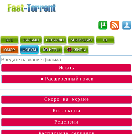
ВСЁ
ФИЛЬМЫ
СЕРИАЛЫ
АНИМАЦИЯ
ТВ
ЮМОР
ФОРУМ
ИГРЫ
КЛИПЫ
● Расширенный поиск
Скоро на экране
Коллекции
Рецензии
Расписание сериалов