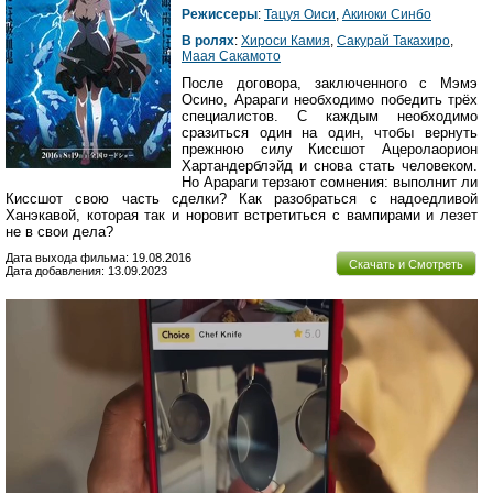
Режиссеры
:
Тацуя Оиси
,
Акиюки Синбо
В ролях
:
Хироси Камия
,
Сакурай Такахиро
,
Маая Сакамото
После договора, заключенного с Мэмэ
Осино, Арараги необходимо победить трёх
специалистов. С каждым необходимо
сразиться один на один, чтобы вернуть
прежнюю силу Киссшот Ацеролаорион
Хартандерблэйд и снова стать человеком.
Но Арараги терзают сомнения: выполнит ли
Киссшот свою часть сделки? Как разобраться с надоедливой
Ханэкавой, которая так и норовит встретиться с вампирами и лезет
не в свои дела?
Дата выхода фильма: 19.08.2016
Скачать и Смотреть
Дата добавления: 13.09.2023