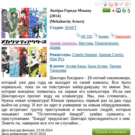
смотреть
инте
Актёры Города Мэкаку
5
(2014)
(
Mekakucity Actors
)
Студия
:
SHAFT
HD 720
,
Аниме
,
Завершён
Аниме сериалы
,
Мистика
,
Приключения
,
драма
Режиссеры
:
Симбо Акиюки
,
Акиюки Синбо
,
Юки Ясэ
В ролях
:
Асуми Кана
,
Кана Асуми
,
Такума
Тэрасима
Шинтаро Кисараги - 18-летний хиккикомори,
который уже два года не выходит из своей комнаты. Все было
нормально, пока он не повстречал кибер-девушку по имени Энэ,
которая внезапно появилась на экране его компьютера. Из-за нее
Шинтаро-кун пролил воду на клавиатуру. Увы, она сломалась...
Нужна новая клавиатура! Юноше пришлось первый раз за два года
выйти на улицу. И вот он идет в универмаг за новым оборудованием,
где встречает группу преступников и нескольких людей, которые
называют себя "Ослепляющей бандой", храбро сражаясь с
преступниками. "Банда" предлагает Шинтаро присоединиться к ним.
Знаете ли, наверное все это не случайно...
Дата выхода фильма: 13.04.2014
Скачать и Смотреть
Дата добавления: 05.07.2015