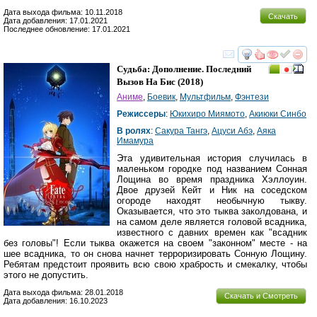
Дата выхода фильма: 10.11.2018
Скачать
Дата добавления: 17.01.2021
Последнее обновление: 17.01.2021
смотреть
инте
Судьба: Дополнение. Последний
Вызов На Бис
(2018)
Аниме
,
Боевик
,
Мультфильм
,
Фэнтези
Режиссеры
:
Юкихиро Миямото
,
Акиюки Синбо
В ролях
:
Сакура Тангэ
,
Ацуси Абэ
,
Аяка
Имамура
Эта удивительная история случилась в
маленьком городке под названием Сонная
Лощина во время праздника Хэллоуин.
Двое друзей Кейт и Ник на соседском
огороде находят необычную тыкву.
Оказывается, что это тыква заколдована, и
на самом деле является головой всадника,
известного с давних времен как "всадник
без головы"! Если тыква окажется на своем "законном" месте - на
шее всадника, то он снова начнет терроризировать Сонную Лощину.
Ребятам предстоит проявить всю свою храбрость и смекалку, чтобы
этого не допустить.
Дата выхода фильма: 28.01.2018
Скачать и Смотреть
Дата добавления: 16.10.2023