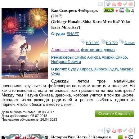
смотреть
инте
Как Смотреть Фейерверк
4
(2017)
(
Uchiage Hanabi, Shita Kara Miru Ka? Yoko
Kara Miru Ka?
)
Студия
:
SHAFT
HD 1080
,
HD 720
,
Аниме
Аниме сериалы
,
Фантастика
,
драма
Режиссеры
:
Симбо Акиюки
,
Акиюки Синбо
,
Нобуюки Такэути
В ролях
:
Судзу Хиросэ
,
Хиросэ Судзу
,
Масаки
Суда
Однажды летом трое мальчишек
поспорили, круглые ли фейерверки на самом деле или плоские. Но
как это выяснить, если не знаешь, как правильно на них смотреть?
Между тем Назуна Оикава, девочка, которая учится в той же школе,
страдает из-за развода родителей и решает выбрать одного из
парней, чтобы сбежать вместе с ним.
Дата выхода фильма: 18.08.2017
Скачать и Смотреть
Дата добавления: 05.07.2018
Последнее обновление: 26.04.2023
смотреть
инте
Истории Ран. Часть 3: Холодная