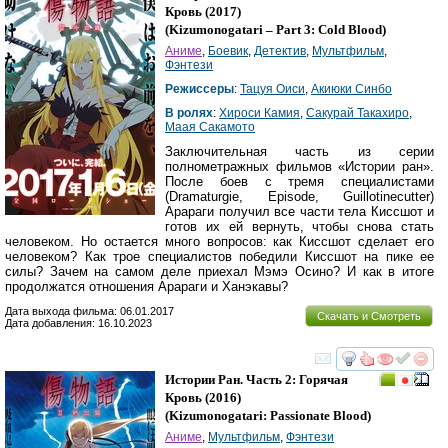
Кровь
(2017)
(
Kizumonogatari – Part 3: Cold Blood
)
Аниме
,
Боевик
,
Детектив
,
Мультфильм
,
Фэнтези
Режиссеры
:
Тацуя Оиси
,
Акиюки Синбо
В ролях
:
Хироси Камия
,
Сакурай Такахиро
,
Маая Сакамото
Заключительная часть из серии
полнометражных фильмов «Истории ран».
После боев с тремя специалистами
(Dramaturgie, Episode, Guillotinecutter)
Арараги получил все части тела Киссшот и
готов их ей вернуть, чтобы снова стать
человеком. Но остается много вопросов: как Киссшот сделает его
человеком? Как трое специалистов победили Киссшот на пике ее
силы? Зачем на самом деле приехал Мэмэ Осино? И как в итоге
продолжатся отношения Арараги и Ханэкавы?
Дата выхода фильма: 06.01.2017
Скачать и Смотреть
Дата добавления: 16.10.2023
смотреть
инте
Истории Ран. Часть 2: Горячая
Кровь
(2016)
(
Kizumonogatari: Passionate Blood
)
Аниме
,
Мультфильм
,
Фэнтези