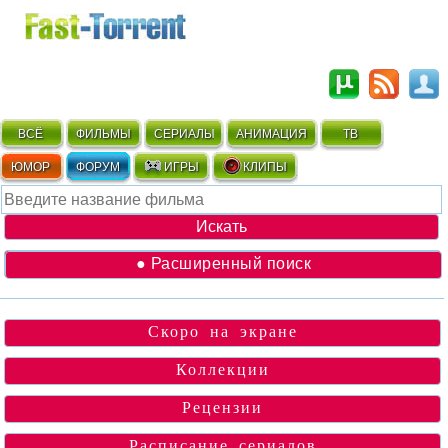
ВСЁ
ФИЛЬМЫ
СЕРИАЛЫ
АНИМАЦИЯ
ТВ
ЮМОР
ФОРУМ
ИГРЫ
КЛИПЫ
● Расширенный поиск
Скоро на экране
Коллекции
Рецензии
Расписание сериалов