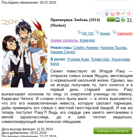
Последнее обновление: 05.07.2015
смотреть
инте
Притворная Любовь
(2014)
31
(
Nisekoi
)
HD 720
,
Аниме
,
Завершён
Аниме сериалы
,
Комедия
Режиссеры
:
Симбо Акиюки
,
Наоюки Тацува
,
Акиюки Синбо
В ролях
:
Утияма Коки
,
Тояма Нао
,
Ханадзава
Кана
Сюжет повествует об Итидзё Раку —
отпрыске семьи клана Якудза, мечтающем
о нормальной школьной жизни. Однако, мы
не всегда получаем то, чего хочется и в
первый день старшей школы Раку
выхватывает коленом по лицу от энергичной ученицы по обмену,
Кирисаки Читоге. И словно этого была мало — в итоге выясняется,
что это его новоиспеченная невеста, которую сватают парнишке,
дабы примерить его семью с местной гангстерской бандой. И как же
теперь поступит Раку?! Ведь его сердце уже занято мечтаниями о
милой однокласснице, да и шею тяготит медальон,
символизирующий мистическое обещание.
Дата выхода фильма: 11.01.2014
Скачать и Смотреть
Дата добавления: 29.01.2014
Последнее обновление: 21.07.2019