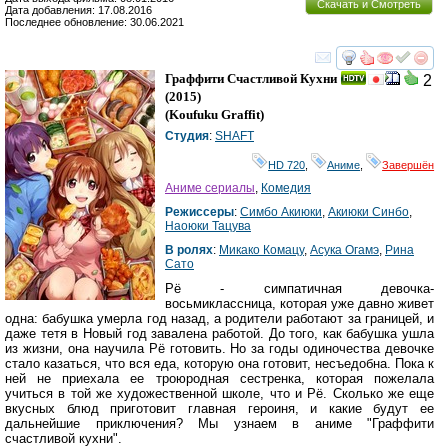
Скачать и Смотреть
Дата добавления: 17.08.2016
Последнее обновление: 30.06.2021
смотреть
инте
Граффити Счастливой Кухни
2
(2015)
(
Koufuku Graffit
)
Студия
:
SHAFT
HD 720
,
Аниме
,
Завершён
Аниме сериалы
,
Комедия
Режиссеры
:
Симбо Акиюки
,
Акиюки Синбо
,
Наоюки Тацува
В ролях
:
Микако Комацу
,
Асука Огамэ
,
Рина
Сато
Рё - симпатичная девочка-
восьмиклассница, которая уже давно живет
одна: бабушка умерла год назад, а родители работают за границей, и
даже тетя в Новый год завалена работой. До того, как бабушка ушла
из жизни, она научила Рё готовить. Но за годы одиночества девочке
стало казаться, что вся еда, которую она готовит, несъедобна. Пока к
ней не приехала ее троюродная сестренка, которая пожелала
учиться в той же художественной школе, что и Рё. Сколько же еще
вкусных блюд приготовит главная героиня, и какие будут ее
дальнейшие приключения? Мы узнаем в аниме "Граффити
счастливой кухни".