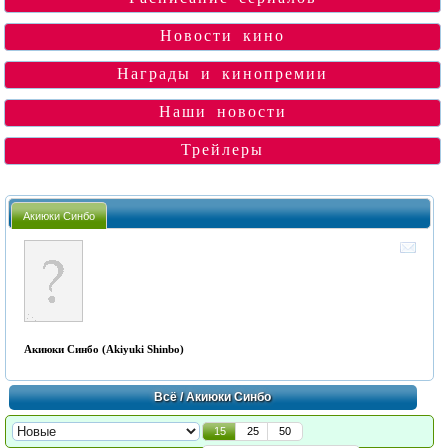
Новости кино
Награды и кинопремии
Наши новости
Трейлеры
Акиюки Синбо
Акиюки Синбо (Akiyuki Shinbo)
Всё
/ Акиюки Синбо
15
25
50