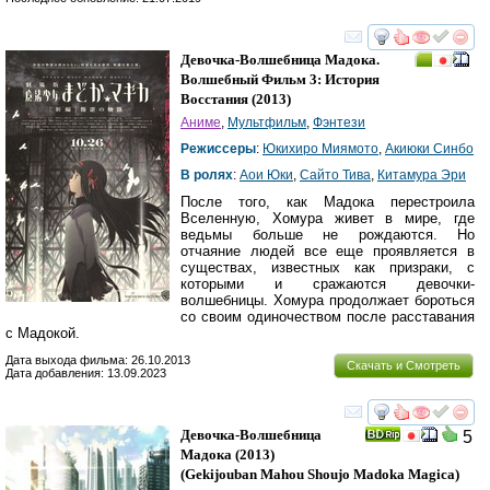
смотреть
инте
Девочка-Волшебница Мадока.
Волшебный Фильм 3: История
Восстания
(2013)
Аниме
,
Мультфильм
,
Фэнтези
Режиссеры
:
Юкихиро Миямото
,
Акиюки Синбо
В ролях
:
Аои Юки
,
Сайто Тива
,
Китамура Эри
После того, как Мадока перестроила
Вселенную, Хомура живет в мире, где
ведьмы больше не рождаются. Но
отчаяние людей все еще проявляется в
существах, известных как призраки, с
которыми и сражаются девочки-
волшебницы. Хомура продолжает бороться
со своим одиночеством после расставания
с Мадокой.
Дата выхода фильма: 26.10.2013
Скачать и Смотреть
Дата добавления: 13.09.2023
смотреть
инте
Девочка-Волшебница
5
Мадока
(2013)
(
Gekijouban Mahou Shoujo Madoka Magica
)