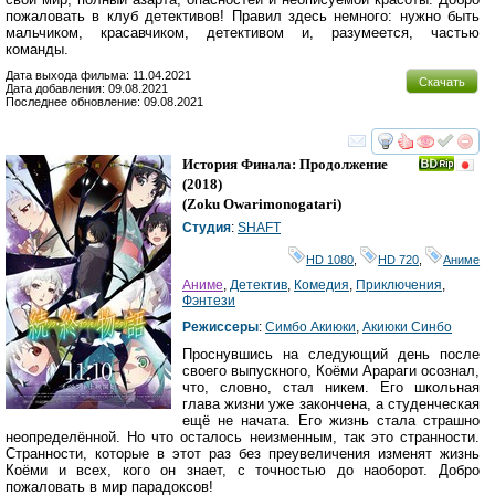
пожаловать в клуб детективов! Правил здесь немного: нужно быть
мальчиком, красавчиком, детективом и, разумеется, частью
команды.
Дата выхода фильма: 11.04.2021
Скачать
Дата добавления: 09.08.2021
Последнее обновление: 09.08.2021
смотреть
инте
История Финала: Продолжение
(2018)
(
Zoku Owarimonogatari
)
Студия
:
SHAFT
HD 1080
,
HD 720
,
Аниме
Аниме
,
Детектив
,
Комедия
,
Приключения
,
Фэнтези
Режиссеры
:
Симбо Акиюки
,
Акиюки Синбо
Проснувшись на следующий день после
своего выпускного, Коёми Арараги осознал,
что, словно, стал никем. Его школьная
глава жизни уже закончена, а студенческая
ещё не начата. Его жизнь стала страшно
неопределённой. Но что осталось неизменным, так это странности.
Странности, которые в этот раз без преувеличения изменят жизнь
Коёми и всех, кого он знает, с точностью до наоборот. Добро
пожаловать в мир парадоксов!