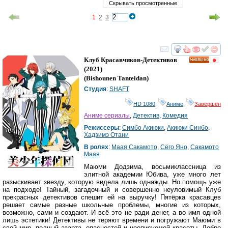
Скрывать просмотренные
1
2
3
смотреть
инте
Клуб Красавчиков-Детективов
HD
(2021)
(
Bishounen Tanteidan
)
Студия
:
SHAFT
HD 1080
,
Аниме
,
Завершён
Аниме сериалы
,
Детектив
,
Комедия
Режиссеры
:
Симбо Акиюки
,
Акиюки Синбо
,
Хадзимэ Отани
В ролях
:
Маая Сакамото
,
Сёго Яно
,
Сакамото
Маая
Маюми Додзима, восьмиклассница из
элитной академии Юбива, уже много лет
разыскивает звезду, которую видела лишь однажды. Но помощь уже
на подходе! Тайный, загадочный и совершенно неуловимый Клуб
прекрасных детективов спешит ей на выручку! Пятёрка красавцев
решает самые разные школьные проблемы, многие из которых,
возможно, сами и создают. И всё это не ради денег, а во имя одной
лишь эстетики! Детективы не теряют времени и погружают Маюми в
свой мир, полный азарта, опасностей и неописуемой красоты. Добро