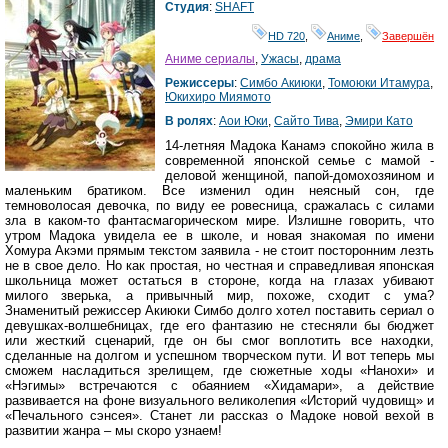
Студия
:
SHAFT
HD 720
,
Аниме
,
Завершён
Аниме сериалы
,
Ужасы
,
драма
Режиссеры
:
Симбо Акиюки
,
Томоюки Итамура
,
Юкихиро Миямото
В ролях
:
Аои Юки
,
Сайто Тива
,
Эмири Като
14-летняя Мадока Канамэ спокойно жила в
современной японской семье с мамой -
деловой женщиной, папой-домохозяином и
маленьким братиком. Все изменил один неясный сон, где
темноволосая девочка, по виду ее ровесница, сражалась с силами
зла в каком-то фантасмагорическом мире. Излишне говорить, что
утром Мадока увидела ее в школе, и новая знакомая по имени
Хомура Акэми прямым текстом заявила - не стоит посторонним лезть
не в свое дело. Но как простая, но честная и справедливая японская
школьница может остаться в стороне, когда на глазах убивают
милого зверька, а привычный мир, похоже, сходит с ума?
Знаменитый режиссер Акиюки Симбо долго хотел поставить сериал о
девушках-волшебницах, где его фантазию не стесняли бы бюджет
или жесткий сценарий, где он бы смог воплотить все находки,
сделанные на долгом и успешном творческом пути. И вот теперь мы
сможем насладиться зрелищем, где сюжетные ходы «Нанохи» и
«Нэгимы» встречаются с обаянием «Хидамари», а действие
развивается на фоне визуального великолепия «Историй чудовищ» и
«Печального сэнсея». Станет ли рассказ о Мадоке новой вехой в
развитии жанра – мы скоро узнаем!