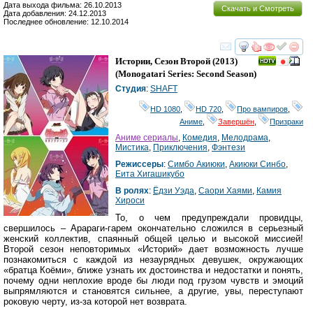
Дата выхода фильма: 26.10.2013
Скачать и Смотреть
Дата добавления: 24.12.2013
Последнее обновление: 12.10.2014
смотреть
инте
Истории, Сезон Второй
(2013)
(
Monogatari Series: Second Season
)
Студия
:
SHAFT
HD 1080
,
HD 720
,
Про вампиров
,
Аниме
,
Завершён
,
Призраки
Аниме сериалы
,
Комедия
,
Мелодрама
,
Мистика
,
Приключения
,
Фэнтези
Режиссеры
:
Симбо Акиюки
,
Акиюки Синбо
,
Еита Хигашикубо
В ролях
:
Ёдзи Уэда
,
Саори Хаями
,
Камия
Хироси
То, о чем предупреждали провидцы,
свершилось – Арараги-гарем окончательно сложился в серьезный
женский коллектив, спаянный общей целью и высокой миссией!
Второй сезон неповторимых «Историй» дает возможность лучше
познакомиться с каждой из незаурядных девушек, окружающих
«братца Коёми», ближе узнать их достоинства и недостатки и понять,
почему одни неплохие вроде бы люди под грузом чувств и эмоций
выпрямляются и становятся сильнее, а другие, увы, переступают
роковую черту, из-за которой нет возврата.