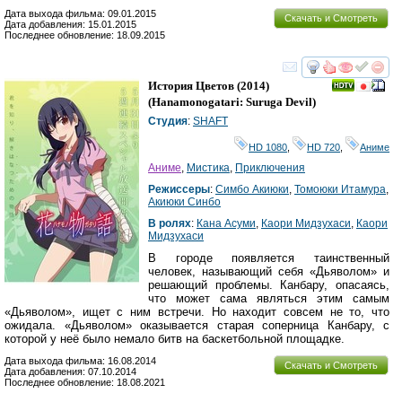
Дата выхода фильма: 09.01.2015
Скачать и Смотреть
Дата добавления: 15.01.2015
Последнее обновление: 18.09.2015
смотреть
инте
История Цветов
(2014)
(
Hanamonogatari: Suruga Devil
)
Студия
:
SHAFT
HD 1080
,
HD 720
,
Аниме
Аниме
,
Мистика
,
Приключения
Режиссеры
:
Симбо Акиюки
,
Томоюки Итамура
,
Акиюки Синбо
В ролях
:
Кана Асуми
,
Каори Мидзухаси
,
Каори
Мидзухаси
В городе появляется таинственный
человек, называющий себя «Дьяволом» и
решающий проблемы. Канбару, опасаясь,
что может сама являться этим самым
«Дьяволом», ищет с ним встречи. Но находит совсем не то, что
ожидала. «Дьяволом» оказывается старая соперница Канбару, с
которой у неё было немало битв на баскетбольной площадке.
Дата выхода фильма: 16.08.2014
Скачать и Смотреть
Дата добавления: 07.10.2014
Последнее обновление: 18.08.2021