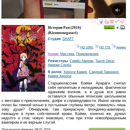
смотреть
инте
Истории Ран
(2016)
(
Kizumonogatari
)
Студия
:
SHAFT
HD 1080
,
HD 720
,
Аниме
Аниме
,
Мистика
,
Приключения
Режиссеры
:
Симбо Акиюки
,
Тацуя Оиси
,
Акиюки Синбо
В ролях
:
Хироси Камия
,
Сакурай Такахиро
,
Камия Хироси
Старшеклассник Коёми Арараги считал
себя непонятым и нелюдимым, фактически
одиноким волком, а в душе все равно
оставался обычным японским школьником
с мечтами о приключениях, добре и справедливости. Иначе зачем он
полез бы темной ночью в пустынные глубины метро, повинуясь лишь
зову души? Обнаружив там прекрасную блондинку-вампиршу,
лежащую в луже собственной крови, Коёми, конечно же, думал
недолго и спас новую знакомую, став при этом новообращенным
вампиром и ее верным слугой.
Дата выхода фильма: 08.01.2016