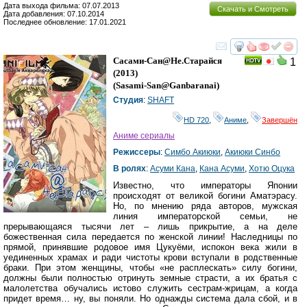
Дата выхода фильма: 07.07.2013
Скачать и Смотреть
Дата добавления: 07.10.2014
Последнее обновление: 17.01.2021
смотреть
инте
Сасами-Сан@Не.старайся
1
(2013)
(
Sasami-San@Ganbaranai
)
Студия
:
SHAFT
HD 720
,
Аниме
,
Завершён
Аниме сериалы
Режиссеры
:
Симбо Акиюки
,
Акиюки Синбо
В ролях
:
Асуми Кана
,
Кана Асуми
,
Хотю Оцука
Известно, что императоры Японии
происходят от великой богини Аматэрасу.
Но, по мнению ряда авторов, мужская
линия императорской семьи, не
прерывающаяся тысячи лет – лишь прикрытие, а на деле
божественная сила передается по женской линии! Наследницы по
прямой, принявшие родовое имя Цукуёми, испокон века жили в
уединенных храмах и ради чистоты крови вступали в родственные
браки. При этом женщины, чтобы «не расплескать» силу богини,
должны были полностью отринуть земные страсти, а их братья с
малолетства обучались истово служить сестрам-жрицам, а когда
придет время… ну, вы поняли. Но однажды система дала сбой, и в