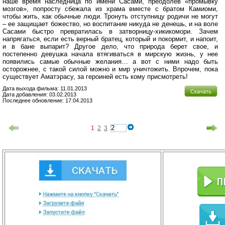
наше время наследница по имени Сасами, преодолев «промывку
мозгов», попросту сбежала из храма вместе с братом Камиоми,
чтобы жить, как обычные люди. Тронуть отступницу родичи не могут
– ее защищает божество, но воспитание никуда не денешь, и на воле
Сасами быстро превратилась в затворницу-хикикомори. Зачем
напрягаться, если есть верный братец, который и покормит, и напоит,
и в бане выпарит? Другое дело, что природа берет свое, и
постепенно девушка начала втягиваться в мирскую жизнь, у нее
появились самые обычные желания… а вот с ними надо быть
осторожнее, с такой силой можно и мир уничтожить. Впрочем, пока
существует Аматэрасу, за героиней есть кому присмотреть!
Дата выхода фильма: 11.01.2013
Скачать
Дата добавления: 03.02.2013
Последнее обновление: 17.04.2013
1
2
3