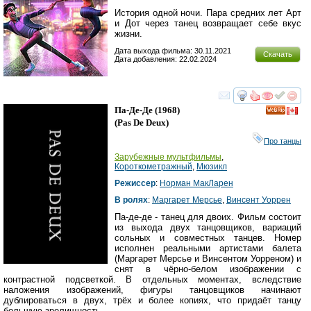
История одной ночи. Пара средних лет Арт
и Дот через танец возвращает себе вкус
жизни.
Дата выхода фильма: 30.11.2021
Скачать
Дата добавления: 22.02.2024
смотреть
инте
Па-Де-Де
(1968)
(
Pas De Deux
)
Про танцы
Зарубежные мультфильмы
,
Короткометражный
,
Мюзикл
Режиссер
:
Норман МакЛарен
В ролях
:
Маргарет Мерсье
,
Винсент Уоррен
Па-де-де - танец для двоих. Фильм состоит
из выхода двух танцовщиков, вариаций
сольных и совместных танцев. Номер
исполнен реальными артистами балета
(Маргарет Мерсье и Винсентом Уорреном) и
снят в чёрно-белом изображении с
контрастной подсветкой. В отдельных моментах, вследствие
наложения изображений, фигуры танцовщиков начинают
дублироваться в двух, трёх и более копиях, что придаёт танцу
большую зрелищность.