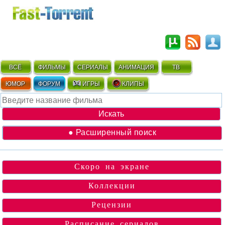
ВСЁ
ФИЛЬМЫ
СЕРИАЛЫ
АНИМАЦИЯ
ТВ
ЮМОР
ФОРУМ
ИГРЫ
КЛИПЫ
● Расширенный поиск
Скоро на экране
Коллекции
Рецензии
Расписание сериалов