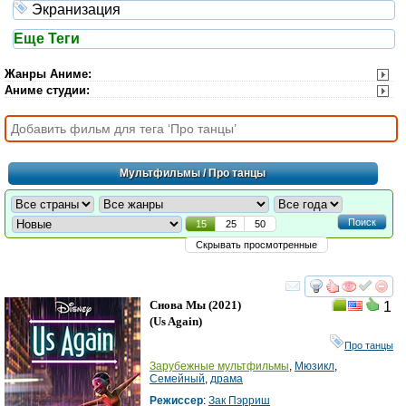
Экранизация
Еще Теги
Жанры Аниме
:
Аниме студии
:
Мультфильмы
/ Про танцы
Поиск
15
25
50
Скрывать просмотренные
смотреть
инте
Снова Мы
(2021)
1
(
Us Again
)
Про танцы
Зарубежные мультфильмы
,
Мюзикл
,
Семейный
,
драма
Режиссер
:
Зак Пэрриш