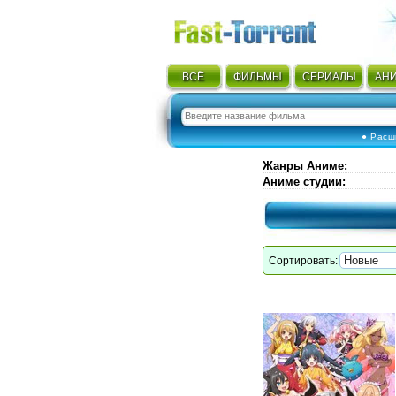
ВСЁ
ФИЛЬМЫ
СЕРИАЛЫ
АН
● Расш
Жанры Аниме
:
Аниме студии
:
Сортировать: