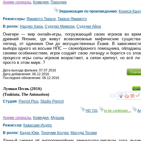
Аниме сериалы
,
Комедия
,
Пародия
Экранизация по произведению
:
Кониси Кац
Режиссеры
:
Ямамото Такаси
,
Такаси Ямамото
В ролях
:
Нацуко Хара
,
Судзуко Мимори
,
Судзуки Айна
Онигири — мир онлайн-игры, погружающий своих игроков во врем
древней Японии, где живут всевозможные мифические существа
легенд, от одиноких Они до могущественных Ёкаев. В зависимости
выбора одного из восьми НПС — своеобразного помощника, обладаю
своими особенностями, игрок создаёт свою легенду и борется со зло
процессе игры силы игроков возрастают, а связи крепнут, но всё ли
просто в этом мире..?
Дата выхода фильма: 07.07.2016
Скача
Дата добавления: 06.12.2016
Последнее обновление: 06.12.2016
Лунная Песнь
(2016)
(
Tsukiuta. The Animation
)
смот
Студия
:
Pierrot Plus
,
Studio Pierrot
HD 720
,
to be continued...
,
А
Аниме сериалы
,
Комедия
,
Музыка
Режиссер
:
Кавасаки Ицуро
В ролях
:
Кадзи Юки
,
Ториуми Косукэ
,
Масуда Тосики
Данный сериал об антропоморфних двенадцати месяцах года, выше