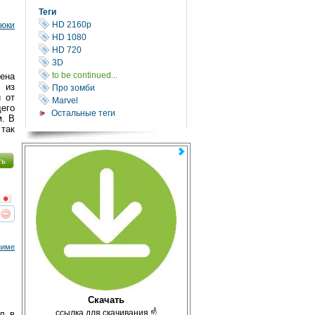
Теги
HD 2160р
уюки
HD 1080
HD 720
3D
to be continued...
ена
 из
Про зомби
 от
Marvel
щего
Остальные теги
м. В
 так
ть
реть
интересует
ниме
Скачать
с̲с̲ы̲л̲к̲а̲ ̲д̲л̲я̲ ̲с̲к̲а̲ч̲и̲в̲а̲н̲и̲я̲ ☝
л в