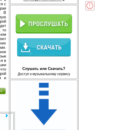
ся с
рая
m. В
вую
орой
идет
, то
ном
меют
ских
ми.
кое
орые
ся в
шки
Слушать или Скачать?
что
орой
Доступ к музыкальному сервису
м и
ть