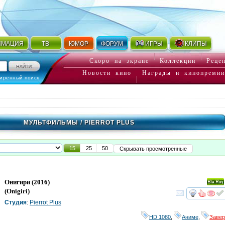
ИМАЦИЯ
ТВ
ЮМОР
ФОРУМ
ИГРЫ
КЛИПЫ
Скоро на экране
Коллекции
Реце
Новости кино
Награды и кинопремии
иренный поиск
МУЛЬТФИЛЬМЫ
/ PIERROT PLUS
15
25
50
Скрывать просмотренные
Онигири
(2016)
Ray
(
Onigiri
)
смот
Студия
:
Pierrot Plus
HD 1080
,
Аниме
,
Заве