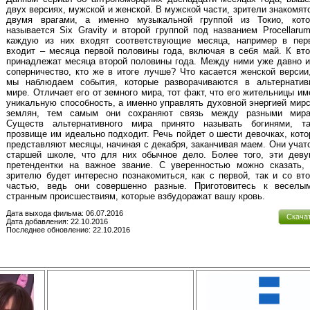
двух версиях, мужской и женской. В мужской части, зрители знакомят
двумя врагами, а именно музыкальной группой из Токио, кото
называется Six Gravity и второй группой под названием Procellaru
каждую из них входят соответствующие месяца, например в пер
входит – месяца первой половины года, включая в себя май. К вт
принадлежат месяца второй половины года. Между ними уже давно 
соперничество, кто же в итоге лучше? Что касается женской версии
мы наблюдаем события, которые разворачиваются в альтернатив
мире. Отличает его от земного мира, тот факт, что его жительницы и
уникальную способность, а именно управлять духовной энергией мир
землян, тем самым они сохраняют связь между разными мира
Существ альтернативного мира принято называть богинями, та
прозвище им идеально подходит. Речь пойдет о шести девочках, кот
представляют месяцы, начиная с декабря, заканчивая маем. Они учат
старшей школе, что для них обычное дело. Более того, эти деву
претендентки на важное звание. С уверенностью можно сказать, 
зрителю будет интересно познакомиться, как с первой, так и со вт
частью, ведь они совершенно разные. Приготовитесь к веселы
странным происшествиям, которые взбудоражат вашу кровь.
Дата выхода фильма: 06.07.2016
Скача
Дата добавления: 22.10.2016
Последнее обновление: 22.10.2016