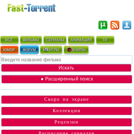
ВСЁ
ФИЛЬМЫ
СЕРИАЛЫ
АНИМАЦИЯ
ТВ
ЮМОР
ФОРУМ
ИГРЫ
КЛИПЫ
● Расширенный поиск
Скоро на экране
Коллекции
Рецензии
Расписание сериалов