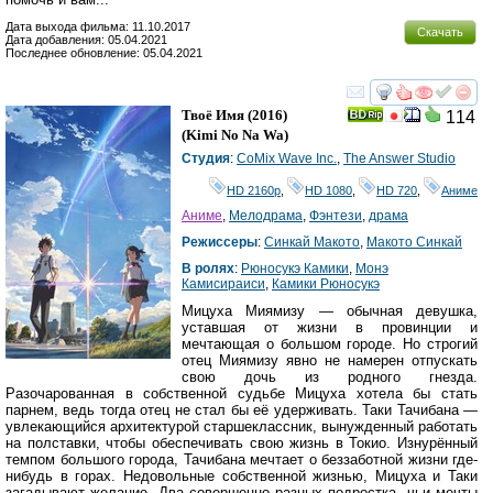
Дата выхода фильма: 11.10.2017
Скачать
Дата добавления: 05.04.2021
Последнее обновление: 05.04.2021
смотреть
инте
Твоё Имя
(2016)
114
(
Kimi No Na Wa
)
Студия
:
CoMix Wave Inc.
,
The Answer Studio
HD 2160р
,
HD 1080
,
HD 720
,
Аниме
Аниме
,
Мелодрама
,
Фэнтези
,
драма
Режиссеры
:
Синкай Макото
,
Макото Синкай
В ролях
:
Рюносукэ Камики
,
Монэ
Камисираиси
,
Камики Рюносукэ
Мицуха Миямизу — обычная девушка,
уставшая от жизни в провинции и
мечтающая о большом городе. Но строгий
отец Миямизу явно не намерен отпускать
свою дочь из родного гнезда.
Разочарованная в собственной судьбе Мицуха хотела бы стать
парнем, ведь тогда отец не стал бы её удерживать. Таки Тачибана —
увлекающийся архитектурой старшеклассник, вынужденный работать
на полставки, чтобы обеспечивать свою жизнь в Токио. Изнурённый
темпом большого города, Тачибана мечтает о беззаботной жизни где-
нибудь в горах. Недовольные собственной жизнью, Мицуха и Таки
загадывают желание. Два совершенно разных подростка, чьи мечты