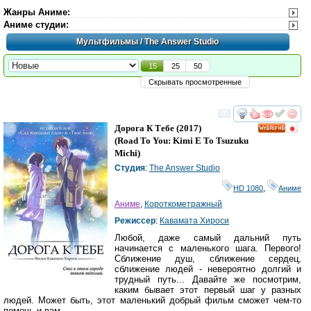
Жанры Аниме
:
Аниме студии
:
Мультфильмы
/ The Answer Studio
15
25
50
Скрывать просмотренные
смотреть
инте
Дорога К Тебе
(2017)
HD
(
Road To You: Kimi E To Tsuzuku
Michi
)
Студия
:
The Answer Studio
HD 1080
,
Аниме
Аниме
,
Короткометражный
Режиссер
:
Кавамата Хироси
Любой, даже самый дальний путь
начинается с маленького шага. Первого!
Сближение душ, сближение сердец,
сближение людей - невероятно долгий и
трудный путь... Давайте же посмотрим,
каким бывает этот первый шаг у разных
людей. Может быть, этот маленький добрый фильм сможет чем-то
помочь и вам...