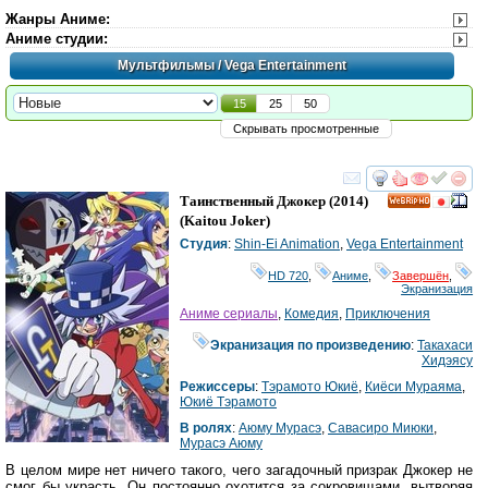
Жанры Аниме
:
Аниме студии
:
Мультфильмы
/ Vega Entertainment
15
25
50
Скрывать просмотренные
смотреть
инте
Таинственный Джокер
(2014)
HD
(
Kaitou Joker
)
Студия
:
Shin-Ei Animation
,
Vega Entertainment
HD 720
,
Аниме
,
Завершён
,
Экранизация
Аниме сериалы
,
Комедия
,
Приключения
Экранизация по произведению
:
Такахаси
Хидэясу
Режиссеры
:
Тэрамото Юкиё
,
Киёси Мураяма
,
Юкиё Тэрамото
В ролях
:
Аюму Мурасэ
,
Савасиро Миюки
,
Мурасэ Аюму
В целом мире нет ничего такого, чего загадочный призрак Джокер не
смог бы украсть. Он постоянно охотится за сокровищами, вытворяя