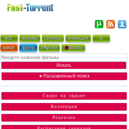
ВСЁ
ФИЛЬМЫ
СЕРИАЛЫ
АНИМАЦИЯ
ТВ
ЮМОР
ФОРУМ
ИГРЫ
КЛИПЫ
● Расширенный поиск
Скоро на экране
Коллекции
Рецензии
Расписание сериалов