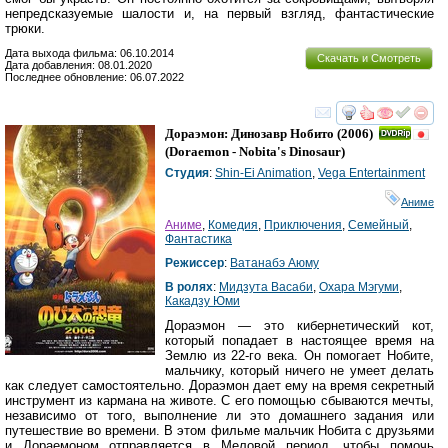
непредсказуемые шалости и, на первый взгляд, фантастические
трюки.
Дата выхода фильма: 06.10.2014
Скачать и Смотреть
Дата добавления: 08.01.2020
Последнее обновление: 06.07.2022
смотреть
инте
Дораэмон: Динозавр Нобито
(2006)
(
Doraemon - Nobita's Dinosaur
)
Студия
:
Shin-Ei Animation
,
Vega Entertainment
Аниме
Аниме
,
Комедия
,
Приключения
,
Семейный
,
Фантастика
Режиссер
:
Ватанабэ Аюму
В ролях
:
Мидзута Васаби
,
Охара Мэгуми
,
Какадзу Юми
Дораэмон — это кибернетический кот,
который попадает в настоящее время на
Землю из 22-го века. Он помогает Нобите,
мальчику, который ничего не умеет делать
как следует самостоятельно. Дораэмон дает ему на время секретный
инструмент из кармана на животе. С его помощью сбываются мечты,
независимо от того, выполнение ли это домашнего задания или
путешествие во времени. В этом фильме мальчик Нобита с друзьями
и Дораемоном отправляется в Меловой период, чтобы помочь