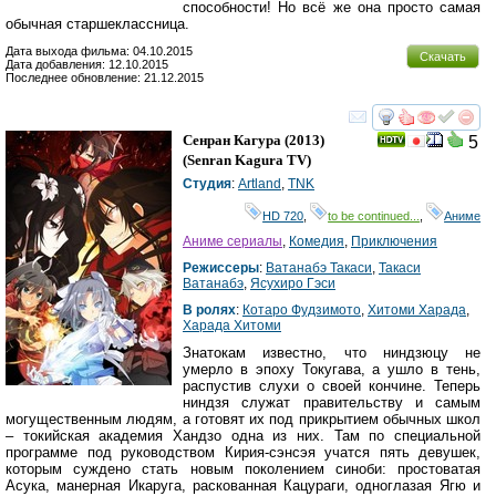
способности! Но всё же она просто самая
обычная старшеклассница.
Дата выхода фильма: 04.10.2015
Скачать
Дата добавления: 12.10.2015
Последнее обновление: 21.12.2015
смотреть
инте
Сенран Кагура
(2013)
5
(
Senran Kagura TV
)
Студия
:
Artland
,
TNK
HD 720
,
to be continued...
,
Аниме
Аниме сериалы
,
Комедия
,
Приключения
Режиссеры
:
Ватанабэ Такаси
,
Такаси
Ватанабэ
,
Ясухиро Гэси
В ролях
:
Котаро Фудзимото
,
Хитоми Харада
,
Харада Хитоми
Знатокам известно, что ниндзюцу не
умерло в эпоху Токугава, а ушло в тень,
распустив слухи о своей кончине. Теперь
ниндзя служат правительству и самым
могущественным людям, а готовят их под прикрытием обычных школ
– токийская академия Хандзо одна из них. Там по специальной
программе под руководством Кирия-сэнсэя учатся пять девушек,
которым суждено стать новым поколением синоби: простоватая
Асука, манерная Икаруга, раскованная Кацураги, одноглазая Ягю и