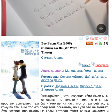
смотреть
инте
Это Были Мы
(2006)
18
(
Bokura Ga Ita (We Were
There)
)
Студия
:
Artland
Аниме
,
Завершён
Аниме сериалы
,
Мелодрама
,
Роман
,
драма
Режиссеры
:
Сотомэ Койтиро
,
Дайти Акитаро
,
Акитаро Даити
В ролях
:
Нодзоми Сасаки
,
Хироси Ядзаки
,
Эномото Ацуко
Убеждайтесь, что название «Это были мы»
относится не только к ним, но и к нам
простым зрителям. Там были многие из нас, кто-то там сейчас, а
кому-то там еще только предстоит побывать, но сути это не меняет.
Эта история про школьные годы, которая будет близка каждому и