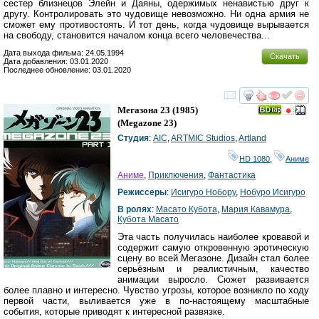
сестер близнецов Элейн и Даяны, одержимых ненавистью друг к
другу. Контролировать это чудовище невозможно. Ни одна армия не
сможет ему противостоять. И тот день, когда чудовище вырывается
на свободу, становится началом конца всего человечества...
Дата выхода фильма: 24.05.1994
Скачать
Дата добавления: 03.01.2020
Последнее обновление: 03.01.2020
смотреть
инте
Мегазона 23
(1985)
(
Megazone 23
)
Студия
:
AIC
,
ARTMIC Studios
,
Artland
HD 1080
,
Аниме
Аниме
,
Приключения
,
Фантастика
Режиссеры
:
Исигуро Нобору
,
Нобуро Исигуро
В ролях
:
Масато Кубота
,
Мария Кавамура
,
Кубота Масато
Эта часть получилась наиболее кровавой и
содержит самую откровенную эротическую
сцену во всей Мегазоне. Дизайн стал более
серьёзным и реалистичным, качество
анимации выросло. Сюжет развивается
более плавно и интересно. Чувство угрозы, которое возникло по ходу
первой части, выливается уже в по-настоящему масштабные
события, которые приводят к интересной развязке.