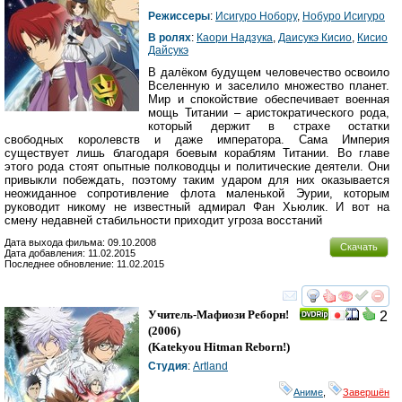
Режиссеры
:
Исигуро Нобору
,
Нобуро Исигуро
В ролях
:
Каори Надзука
,
Даисукэ Кисио
,
Кисио
Дайсукэ
В далёком будущем человечество освоило
Вселенную и заселило множество планет.
Мир и спокойствие обеспечивает военная
мощь Титании – аристократического рода,
который держит в страхе остатки
свободных королевств и даже императора. Сама Империя
существует лишь благодаря боевым кораблям Титании. Во главе
этого рода стоят опытные полководцы и политические деятели. Они
привыкли побеждать, поэтому таким ударом для них оказывается
неожиданное сопротивление флота маленькой Эурии, которым
руководит никому не известный адмирал Фан Хьюлик. И вот на
смену недавней стабильности приходит угроза восстаний
Дата выхода фильма: 09.10.2008
Скачать
Дата добавления: 11.02.2015
Последнее обновление: 11.02.2015
смотреть
инте
Учитель-Мафиози Реборн!
2
(2006)
(
Katekyou Hitman Reborn!
)
Студия
:
Artland
Аниме
,
Завершён