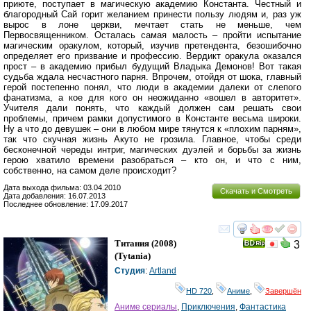
приюте, поступает в магическую академию Константа. Честный и
благородный Сай горит желанием принести пользу людям и, раз уж
вырос в лоне церкви, мечтает стать не меньше, чем
Первосвященником. Осталась самая малость – пройти испытание
магическим оракулом, который, изучив претендента, безошибочно
определяет его призвание и профессию. Вердикт оракула оказался
прост – в академию прибыл будущий Владыка Демонов! Вот такая
судьба ждала несчастного парня. Впрочем, отойдя от шока, главный
герой постепенно понял, что люди в академии далеки от слепого
фанатизма, а кое для кого он неожиданно «вошел в авторитет».
Учителя дали понять, что каждый должен сам решать свои
проблемы, причем рамки допустимого в Константе весьма широки.
Ну а что до девушек – они в любом мире тянутся к «плохим парням»,
так что скучная жизнь Акуто не грозила. Главное, чтобы среди
бесконечной череды интриг, магических дуэлей и борьбы за жизнь
герою хватило времени разобраться – кто он, и что с ним,
собственно, на самом деле происходит?
Дата выхода фильма: 03.04.2010
Скачать и Смотреть
Дата добавления: 16.07.2013
Последнее обновление: 17.09.2017
смотреть
инте
Титания
(2008)
3
(
Tytania
)
Студия
:
Artland
HD 720
,
Аниме
,
Завершён
Аниме сериалы
,
Приключения
,
Фантастика