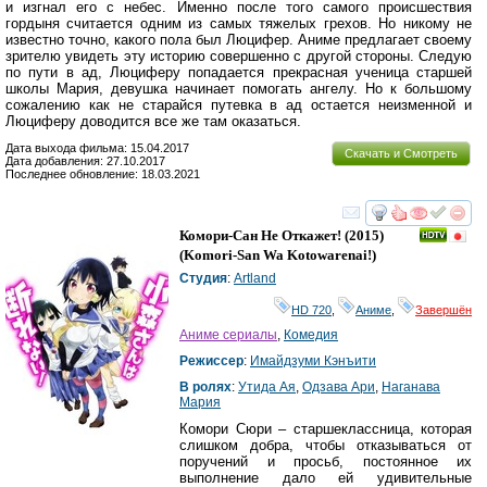
и изгнал его с небес. Именно после того самого происшествия
гордыня считается одним из самых тяжелых грехов. Но никому не
известно точно, какого пола был Люцифер. Аниме предлагает своему
зрителю увидеть эту историю совершенно с другой стороны. Следую
по пути в ад, Люциферу попадается прекрасная ученица старшей
школы Мария, девушка начинает помогать ангелу. Но к большому
сожалению как не старайся путевка в ад остается неизменной и
Люциферу доводится все же там оказаться.
Дата выхода фильма: 15.04.2017
Скачать и Смотреть
Дата добавления: 27.10.2017
Последнее обновление: 18.03.2021
смотреть
инте
Комори-Сан Не Откажет!
(2015)
(
Komori-San Wa Kotowarenai!
)
Студия
:
Artland
HD 720
,
Аниме
,
Завершён
Аниме сериалы
,
Комедия
Режиссер
:
Имайдзуми Кэнъити
В ролях
:
Утида Ая
,
Одзава Ари
,
Наганава
Мария
Комори Сюри – старшеклассница, которая
слишком добра, чтобы отказываться от
поручений и просьб, постоянное их
выполнение дало ей удивительные