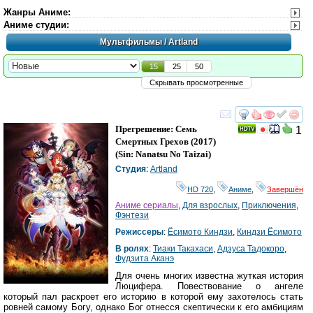
Жанры Аниме
:
Аниме студии
:
Мультфильмы
/ Artland
15
25
50
Скрывать просмотренные
смотреть
инте
Прегрешение: Семь
1
Смертных Грехов
(2017)
(
Sin: Nanatsu No Taizai
)
Студия
:
Artland
HD 720
,
Аниме
,
Завершён
Аниме сериалы
,
Для взрослых
,
Приключения
,
Фэнтези
Режиссеры
:
Ёсимото Киндзи
,
Киндзи Ёсимото
В ролях
:
Тиаки Такахаси
,
Адзуса Тадокоро
,
Фудзита Аканэ
Для очень многих известна жуткая история
Люцифера. Повествование о ангеле
который пал раскроет его историю в которой ему захотелось стать
ровней самому Богу, однако Бог отнесся скептически к его амбициям