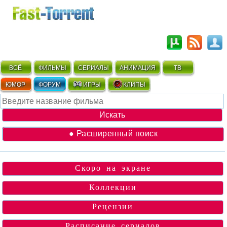
ВСЁ
ФИЛЬМЫ
СЕРИАЛЫ
АНИМАЦИЯ
ТВ
ЮМОР
ФОРУМ
ИГРЫ
КЛИПЫ
● Расширенный поиск
Скоро на экране
Коллекции
Рецензии
Расписание сериалов