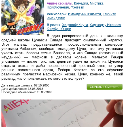
Аниме сериалы
,
Комедия
,
Мистика
,
Приключения
,
Фэнтези
Режиссеры
:
Имаидзуми Кэнъити
,
Кэнъити
Имаидзуми
В ролях
:
Хидэнобу Киути
,
Хидэкадзу Итиносэ
,
Кокубун Юкари
В один распрекрасный день к школьнику
средней школы Цунаёси Саваде приходит симпатичный карапуз.
Этот малыш, представившийся профессиональным киллером-
учителем Реборном, сообщает молодому Цуне, что тому уготована
участь стать боссом семьи Ванголла, и что Савада (пожизненный
неудачник) — мафиози в десятом колене. Мельком Реборн
упоминает — после того, как девятый ушел на покой, на Цунаёси
открыта охота, и дабы новоиспеченный крестный отец не умер
раньше положенного срока, Реборн берется за его обучение
различным прелестям мафиозной жизни. Цуну, конечно же, такой
расклад мало привлекает, но кого это волнует?
Дата выхода фильма: 07.10.2006
Скачать и Смотреть
Дата добавления: 13.05.2018
Последнее обновление: 13.05.2018