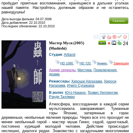
пробудит приятные воспоминания, хранящиеся в дальних уголках
нашей памяти. Настройтесь должным образом и не останетесь
равнодушны!
Дата выхода фильма: 04.07.2006
Скачать
Дата добавления: 22.10.2010
Последнее обновление: 22.10.2010
смотреть
инте
Мастер Муси
(2005)
24
(
Mushishi
)
Студия
:
Artland
HD 1080
,
HD 720
,
Аниме
,
Завершён
Аниме сериалы
,
Мистика
,
Приключения
,
драма
Режиссеры
:
Хироши Нагахама
,
Хироси
Нагахама
,
Ичиго Сугаwара
В ролях
:
Юто Накано
,
Трэвис Уиллингэм
,
Рэнди Таллман
Атмосфера, воссозданная в каждой серии
мультсериала завораживает. Туманные
горы Японии, затерянные в горах
деревеньки, необычные явления природы. Через все это проходит не
менее необычный герой - мастер муши Гинко, седой, одноглазый,
постоянно курящий молодой человек. Действие происходит
неспешно, диалоги редки. Знакомство с загадочными многоликими