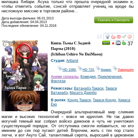
милашка Хибари. Асука только что прошла очередной экзамен и,
чтобы отметить событие, сэнсэй отправляет учениц на вроде бы
несложную миссию в торговом районе…
Дата выхода фильма: 06.01.2013
Скачать и Смотреть
Дата добавления: 04.04.2013
Последнее обновление: 04.11.2018
смотреть
инте
Князь Тьмы С Задней
37
Парты
(2010)
(
Ichiban Ushiro No DaiMaou
)
Студия
:
Artland
HD 1080
,
HD 720
,
Аниме
,
Завершён
Аниме сериалы
,
Комедия
,
Приключения
,
Фэнтези
Режиссеры
:
Ватанабэ Такаси
,
Такаси
Ватанабэ
,
Масато Дзинбо
В ролях
:
Кондо Такаси
,
Такаси Кондо
,
Хикаса
Ёко
Очередной альтернативный мир слияния
магии и высоких технологий – вовсе не идиллия. Не так давно
могучий темный маг собрал войско демонов и чуть не уничтожил
существующий порядок. От отступника смогли избавиться, но его
именем до сих пор пугают детей. Впрочем, жить с тех пор стало
легче, и вот Акуто Сай, талантливый сирота, выросший в церковном