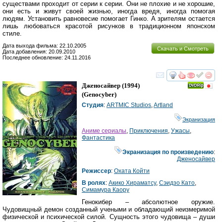
существами проходит от серии к серии. Они не плохие и не хорошие,
они есть и живут своей жизнью, иногда вредя, иногда помогая
людям. Установить равновесие помогает Гинко. А зрителям остается
лишь любоваться красотой рисунков в традиционном японском
стиле.
Дата выхода фильма: 22.10.2005
Скачать и Смотреть
Дата добавления: 20.09.2010
Последнее обновление: 24.11.2016
смотреть
инте
Дженосайвер
(1994)
(
Genocyber
)
Студия
:
ARTMIC Studios
,
Artland
Экранизация
Аниме сериалы
,
Приключения
,
Ужасы
,
Фантастика
Экранизация по произведению
:
Дженосайвер
Режиссер
:
Охата Койти
В ролях
:
Акико Хираматсу
,
Сэидзо Като
,
Симамура Каору
Генокибер – абсолютное оружие.
Чудовищный демон созданный учеными и обладающий неизмеримой
физической и психической силой. Сущность этого чудовища – души