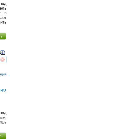
 под
ель
т в
чает
ить
ть
реть
интересует
ация
икия
под
зм,
ишь
ть