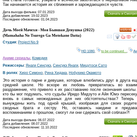
Так начинается история их сближения и зарождающихся чувств.
Дата выхода фильма: 07.01.2023
Скачать и Смотре
Дата добавления: 19.02.2023
Последнее обновление: 01.04.2023
Дочь Моей Мачехи - Моя Бывшая Девушка
(2022)
HD
(
Mamahaha No Tsurego Ga Motokano Datta
)
смот
Студия
:
Project No.9
HD 1080
,
to be continued...
,
А
Аниме сериалы
,
Комедия
Режиссеры
:
Янаги Синсукэ
,
Синсукэ Янаги
,
Мицутоси Сато
В ролях
:
Хиро Симоно
,
Рина Хидака
,
Нобухико Окамото
Это история о парне и девушке, которые влюбились друг в друга е
средней школе. Но вскоре их любовь превратилась во взаим
раздражение, что привело к их расставанию после окончания школы
кто бы мог подумать, что судьбы Иридо Мидзуто и Айя Юмэ пересек
вновь в самых неожиданных для них обстоятельствах? Теперь 
вынуждены жить под одной крышей, изображая для своих родите
сводных брата и сестру. Но, оставаясь наедине и предава
воспоминаниям о прошлом, смогут ли они сдержать свой соблазн?!
Дата выхода фильма: 06.07.2022
Скачать и Смотре
Дата добавления: 08.07.2022
Последнее обновление: 11.10.2022