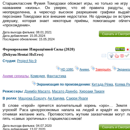
Старшеклассник Фумия Томодзаки обожает игры, но только не игру
названием «жизнь». Он уверен, что её правила раздуты, ц
неопределенна, а чересчур высокое разрешение графики выдаё
персонаже Томодзаки все внешние недостатки. Но однажды он встре
девушку, которая знает некоторые приёмы, помогающие облегч
«прохождение».
Дата выхода фильма: 08.01.2021
Скачать и Смотре
Дата добавления: 15.05.2024
Последнее обновление: 15.05.2024
Формирование Извращённой Силы
(2020)
(
Dokyuu Hentai HxEros
)
смот
Студия
:
Project No.9
HD 1080
,
Аниме
,
Завершён
,
Экраниз
Аниме сериалы
,
Комедия
,
Фантастика
Экранизация по произведению
:
Китада Рёма
,
Кояма Р
Режиссеры
:
Дзимбо Масато
,
Масато Дзинбо
,
Хироаки Такаги
В ролях
:
Мацуока Ёсицугу
,
Аи Какума
,
Саюри Яхаги
В слове «герой» прячется волнительный корень «эро»… Земля 
угрозой! Раса цензуросекомых напала на людей и крадёт их эроти
отнимая желание жить. Противостоять жутким захватчикам могут л
пять «самых эротичных» старшеклассников!
Дата выхода фильма: 04.07.2020
Скачать и Смотре
Дата добавления: 13.07.2020