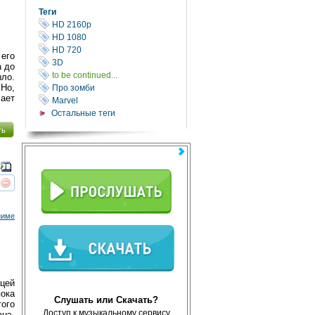
Теги
HD 2160р
HD 1080
HD 720
 его
3D
а до
to be continued...
ыло.
 Но,
Про зомби
чает
Marvel
Остальные теги
ть
реть
интересует
ниме
ицей
пока
Слушать или Скачать?
того
Доступ к музыкальному сервису
анэ.