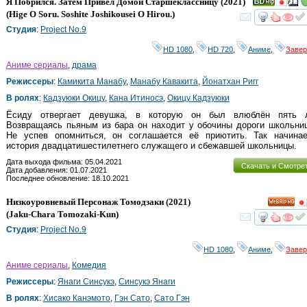
Я Побрился. Затем Привёл Домой Старшеклассницу
(2021)
(
Hige O Soru. Soshite Joshikousei O Hirou.
)
смот
Студия
:
Project No.9
HD 1080
,
HD 720
,
Аниме
,
Заве
Аниме сериалы
,
драма
Режиссеры
:
Камикита Манабу
,
Манабу Кавакита
,
Йонатхан Ригг
В ролях
:
Кадзуюки Окицу
,
Кана Итиносэ
,
Окицу Кадзуюки
Ёсиду отвергает девушка, в которую он был влюблён пять л
Возвращаясь пьяным из бара он находит у обочины дороги школьниц
Не успев опомниться, он соглашается её приютить. Так начинае
история двадцатишестилетнего служащего и сбежавшей школьницы.
Дата выхода фильма: 05.04.2021
Скачать и Смотре
Дата добавления: 01.07.2021
Последнее обновление: 18.10.2021
Низкоуровневый Персонаж Томодзаки
(2021)
HD
(
Jaku-Chara Tomozaki-Kun
)
смот
Студия
:
Project No.9
HD 1080
,
Аниме
,
Заве
Аниме сериалы
,
Комедия
Режиссеры
:
Янаги Синсукэ
,
Синсукэ Янаги
В ролях
:
Хисако Канэмото
,
Гэн Сато
,
Сато Гэн