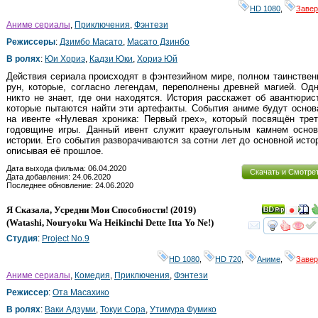
HD 1080
,
Заве
Аниме сериалы
,
Приключения
,
Фэнтези
Режиссеры
:
Дзимбо Масато
,
Масато Дзинбо
В ролях
:
Юи Хориэ
,
Кадзи Юки
,
Хориэ Юй
Действия сериала происходят в фэнтезийном мире, полном таинстве
рун, которые, согласно легендам, переполнены древней магией. Од
никто не знает, где они находятся. История расскажет об авантюрис
которые пытаются найти эти артефакты. События аниме будут осно
на ивенте «Нулевая хроника: Первый грех», который посвящён тре
годовщине игры. Данный ивент служит краеугольным камнем основ
истории. Его события разворачиваются за сотни лет до основной исто
описывая её прошлое.
Дата выхода фильма: 06.04.2020
Скачать и Смотре
Дата добавления: 24.06.2020
Последнее обновление: 24.06.2020
Я Сказала, Усредни Мои Способности!
(2019)
(
Watashi, Nouryoku Wa Heikinchi Dette Itta Yo Ne!
)
смот
Студия
:
Project No.9
HD 1080
,
HD 720
,
Аниме
,
Заве
Аниме сериалы
,
Комедия
,
Приключения
,
Фэнтези
Режиссер
:
Ота Масахико
В ролях
:
Ваки Адзуми
,
Токуи Сора
,
Утимура Фумико