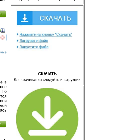
ть
реть
интересует
ниме
СКАЧАТЬ
Для скачивания следуйте инструкции
щё в
ное
. Но
утся
они
лей
ясь
ть