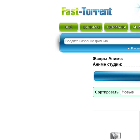
ВСЁ
ФИЛЬМЫ
СЕРИАЛЫ
АН
● Расш
Жанры Аниме
:
Аниме студии
:
Сортировать: