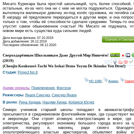
Мисато Курихара была простой школьницей, чуть более способной,
остальные, из-за чего она ни с кем не могла подружиться. Однажды
вытолкнула маленькую девочку из-под колёс грузовика, но погибла с
В награду ей предложили переродиться в другом мире, и она попро
только о том, чтобы её способности сделали средними. Теперь-то он
упустит самое обыкновенное счастье! Но Мисато не подумала, чт
новом мире есть существа куда сильнее людей.
Дата выхода фильма: 07.10.2019
Скачать и Смотре
Дата добавления: 26.12.2019
Последнее обновление: 06.12.2020
Сверходарённым Школьникам Даже Другой Мир Нипочём!
(2019)
смот
(
Choujin Koukousei-Tachi Wa Isekai Demo Yoyuu De Ikinuku You Desu!
)
Студия
:
Project No.9
HD 1080
,
Аниме
,
Заве
Аниме сериалы
,
Приключения
,
Фэнтези
Режиссеры
:
Янаги Синсукэ
,
Синсукэ Янаги
В ролях
:
Рина Хидака
,
Нацуми Хиока
,
Кобаяси Юсукэ
Семеро учеников старшей школы попадают в авиакатастроф
просыпаются в средневековом фэнтезийном мире, где существуют м
и зверолюди. Они строят атомную электростанцию в мире, где 
электричества, регулируют экономику большого города всего за о
рабочую поездку и, наконец, ради своего благодете
злоупотребляющего властью аристократов, объявляют войну з