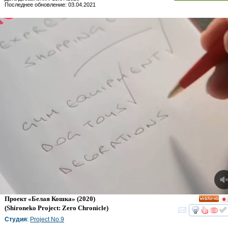
Последнее обновление: 03.04.2021
Проект «Белая Кошка»
(2020)
HD
(
Shironeko Project: Zero Chronicle
)
смот
Студия
:
Project No.9