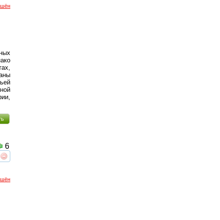
ршён
нных
нако
тах,
ваны
тьей
ной
рии,
ть
6
реть
интересует
ршён