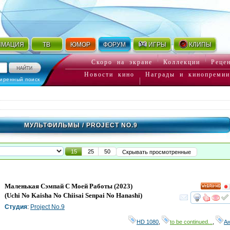
ИМАЦИЯ
ТВ
ЮМОР
ФОРУМ
ИГРЫ
КЛИПЫ
Скоро на экране
Коллекции
Реце
Новости кино
Награды и кинопремии
иренный поиск
МУЛЬТФИЛЬМЫ
/ PROJECT NO.9
15
25
50
Скрывать просмотренные
Маленькая Сэмпай С Моей Работы
(2023)
HD
(
Uchi No Kaisha No Chiisai Senpai No Hanashi
)
смот
Студия
:
Project No.9
HD 1080
,
to be continued...
,
А