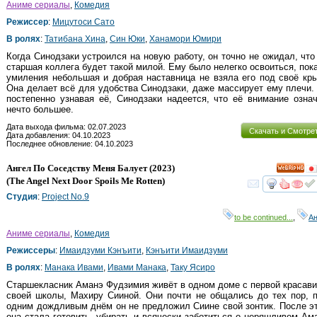
Аниме сериалы
,
Комедия
Режиссер
:
Мицутоси Сато
В ролях
:
Татибана Хина
,
Син Юки
,
Ханамори Юмири
Когда Синодзаки устроился на новую работу, он точно не ожидал, что
старшая коллега будет такой милой. Ему было нелегко освоиться, пок
умиления небольшая и добрая наставница не взяла его под своё кр
Она делает всё для удобства Синодзаки, даже массирует ему плечи.
постепенно узнавая её, Синодзаки надеется, что её внимание озна
нечто большее.
Дата выхода фильма: 02.07.2023
Скачать и Смотре
Дата добавления: 04.10.2023
Последнее обновление: 04.10.2023
Ангел По Соседству Меня Балует
(2023)
HD
(
The Angel Next Door Spoils Me Rotten
)
смот
Студия
:
Project No.9
to be continued...
,
А
Аниме сериалы
,
Комедия
Режиссеры
:
Имаидзуми Кэнъити
,
Кэнъити Имаидзуми
В ролях
:
Манака Ивами
,
Ивами Манака
,
Таку Ясиро
Старшекласник Аманэ Фудзимия живёт в одном доме с первой красав
своей школы, Махиру Сииной. Они почти не общались до тех пор, 
одним дождливым днём он не предложил Сиине свой зонтик. После э
она стала готовить, убирать и всячески заботиться о неряшливом Ам