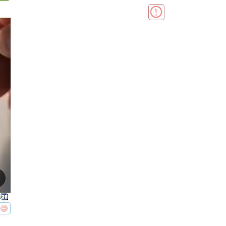
реть
интересует