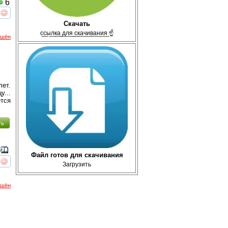
6
реть
интересует
Скачать
с̲с̲ы̲л̲к̲а̲ ̲д̲л̲я̲ ̲с̲к̲а̲ч̲и̲в̲а̲н̲и̲я̲ ☝
ршён
ет.
у...
тся
ть
Файл готов для скачивания
Загрузить
реть
интересует
ршён