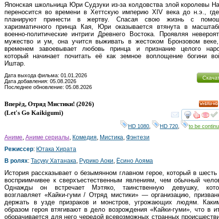
Японская школьница Юри Судзуки из-за колдовства злой королевы Н
переносится во времени в Хеттскую империю XIV века до н.э., гд
планируют принести в жертву. Спасая свою жизнь с помо
харизматичного принца Кая, Юри оказывается втянута в масштаб
военно-политические интриги Древнего Востока. Проявляя невероя
мужество и ум, она учится выживать в жестоком Бронзовом веке,
временем завоевывает любовь принца и признание целого наро
который начинает почитать её как земное воплощение богини во
Иштар.
Дата выхода фильма: 01.01.2026
Скача
Дата добавления: 05.08.2026
Последнее обновление: 05.08.2026
Вперёд, Отряд Мистики!
(2026)
HD
(
Let's Go Kaikigumi
)
смот
HD 1080
,
HD 720
,
to be continu
Аниме
,
Аниме сериалы
,
Комедия
,
Мистика
,
Фэнтези
Режиссер
:
Ютака Хирата
В ролях
:
Тасуку Хатанака
,
Рурико Аоки
,
Ёсино Аояма
История рассказывает о безымянном главном герое, который в шесть
восприимчивее к сверхъестественным явлениям, чем обычный челов
Однажды он встречает Мэтяко, таинственную девушку, кото
возглавляет «Кайки-гуми / Отряд мистики» — организацию, призва
держать в узде призраков и монстров, угрожающих людям. Каким
образом героя втягивают в дело возрождения «Кайки-гуми», что в и
оборачивается для него чередой всевозможных странных происшеств