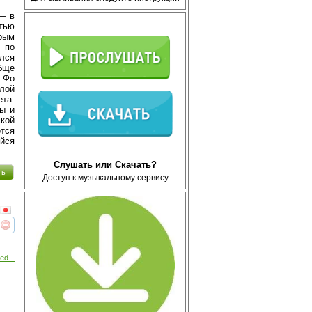
 — в
тью
рым
б по
ился
обще
 Фо
лой
ета.
ры и
кой
тся
йся
Слушать или Скачать?
ть
Доступ к музыкальному сервису
реть
интересует
ed...