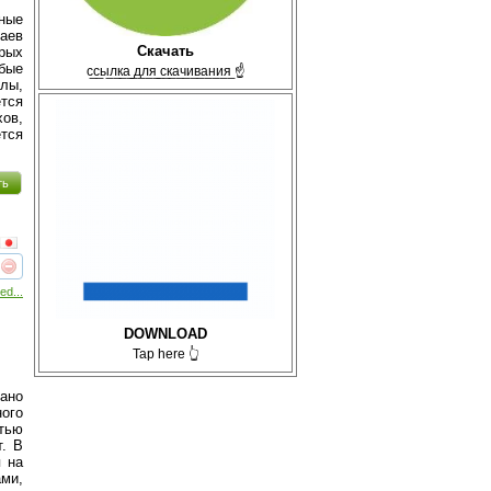
ные
аев
Скачать
рых
бые
с̲с̲ы̲л̲к̲а̲ ̲д̲л̲я̲ ̲с̲к̲а̲ч̲и̲в̲а̲н̲и̲я̲ ☝
илы,
тся
ов,
тся
ть
реть
интересует
ed...
DOWNLOAD
Tap here 👆
рано
ого
тью
т. В
я на
ами,