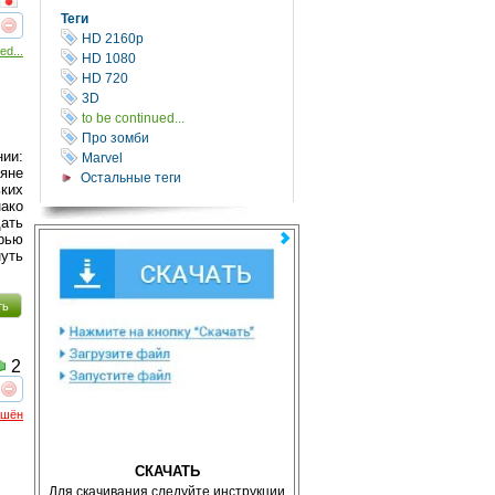
Теги
реть
интересует
HD 2160р
ed...
HD 1080
HD 720
3D
to be continued...
Про зомби
нии:
Marvel
ьяне
Остальные теги
ких
нако
дать
ерью
нуть
ть
2
реть
интересует
ршён
СКАЧАТЬ
Для скачивания следуйте инструкции