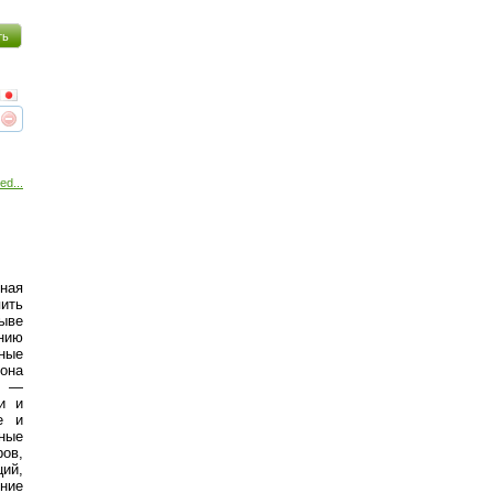
ть
реть
интересует
ed...
ная
пить
рыве
нию
ные
она
в —
ии и
е и
ные
ров,
й,
ние