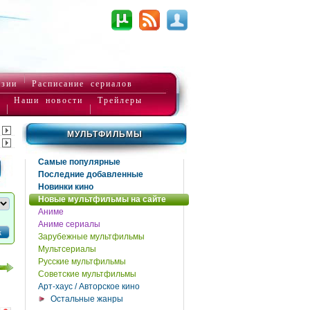
нзии
Расписание сериалов
Наши новости
Трейлеры
МУЛЬТФИЛЬМЫ
Самые популярные
Последние добавленные
Новинки кино
Новые мультфильмы на сайте
Аниме
Аниме сериалы
к
Зарубежные мультфильмы
Мультсериалы
Русские мультфильмы
Советские мультфильмы
Арт-хаус / Авторское кино
Остальные жанры