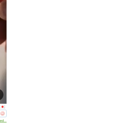
реть
интересует
ed...