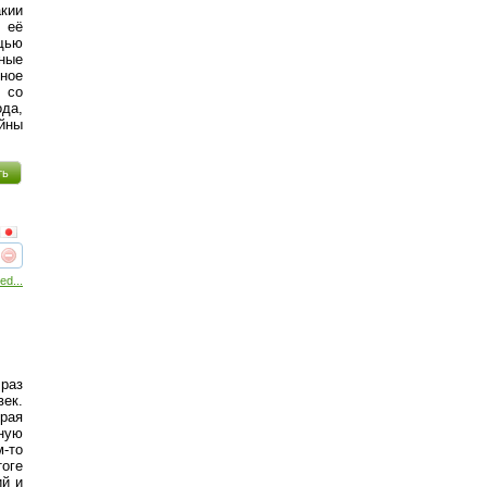
акии
е её
щью
ные
тное
 со
да,
йны
ть
реть
интересует
ed...
 раз
ек.
рая
нную
-то
тоге
ий и