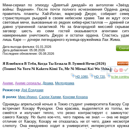
Мини-сериал по эпизоду «Девятый джедай» из антологии «Звёзд
войны: Видения». После почти полного исчезновения Ордена джед
правитель планеты Хай-Излан, маркграф Джуро, собирает семе
странствующих рыцарей в своем небесном храме. Там их ждут осо
световые мечи, выкованные из редких кибер-кристаллов — древней с
давно утраченной галактикой. Но за благородной миссией скрывае
заговор: шесть из семи гостей оказываются агентами ситх
намеренными уничтожить Джуро и остатки ордена. Спастись удае
лишь Каре — дочери легендарного кузнеца-оружейника Лах Жима.
Дата выхода фильма: 01.01.2026
Скача
Дата добавления: 05.08.2026
Последнее обновление: 05.08.2026
Я Влюбился В Тебя, Когда Ты Бежала В Лунной Ночи
(2026)
HD
(
Toumei Na Yoru Ni Kakeru Kimi To, Me Ni Mienai Koi Wo Shita.
)
смот
HD 1080
,
HD 720
,
to be continu
Аниме
,
Аниме сериалы
,
Драма
,
Мелодрама
Режиссер
:
Дзё Ёсидзаки
В ролях
:
Мию Ирино
,
Саори Хаями
,
Кономи Кохара
Однажды апрельской ночью в Токио студент университета Какэру Со
встречает Кохару Фуюцуки. Она красива, выделяется из толпы, мн
смеётся и излучает тепло, что резко контрастирует с замкнутос
самого Какэру. Но было кое-что, чего парень не знал — она не види
отличие от Какэру, Кохару не отказалась ни от чего, даже несмотр
слепоту. Она ежедневно ходит в университет, интересуется кружк