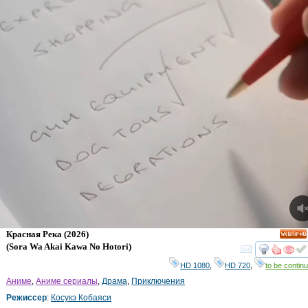
Красная Река
(2026)
HD
(
Sora Wa Akai Kawa No Hotori
)
смот
HD 1080
,
HD 720
,
to be continu
Аниме
,
Аниме сериалы
,
Драма
,
Приключения
Режиссер
:
Косукэ Кобаяси