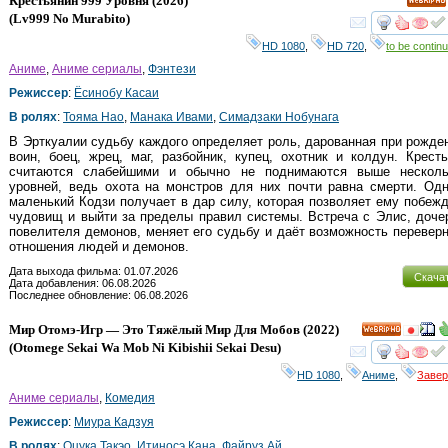
Крестьянин 999 Уровня
(2026)
HD
(
Lv999 No Murabito
)
смот
HD 1080
,
HD 720
,
to be continu
Аниме
,
Аниме сериалы
,
Фэнтези
Режиссер
:
Ёсинобу Касаи
В ролях
:
Тояма Нао
,
Манака Ивами
,
Симадзаки Нобунага
В Эрткуалии судьбу каждого определяет роль, дарованная при рожде
воин, боец, жрец, маг, разбойник, купец, охотник и колдун. Крест
считаются слабейшими и обычно не поднимаются выше несколь
уровней, ведь охота на монстров для них почти равна смерти. Од
маленький Кодзи получает в дар силу, которая позволяет ему побеж
чудовищ и выйти за пределы правил системы. Встреча с Элис, доч
повелителя демонов, меняет его судьбу и даёт возможность перевер
отношения людей и демонов.
Дата выхода фильма: 01.07.2026
Скача
Дата добавления: 06.08.2026
Последнее обновление: 06.08.2026
Мир Отомэ-Игр — Это Тяжёлый Мир Для Мобов
(2022)
HD
(
Otomege Sekai Wa Mob Ni Kibishii Sekai Desu
)
смот
HD 1080
,
Аниме
,
Заве
Аниме сериалы
,
Комедия
Режиссер
:
Миура Кадзуя
В ролях
:
Оцука Такэо
,
Итиносэ Кана
,
Файруз Ай