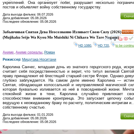
укреплений. Она организует побег, разрушает несколько пограни
постов и объявляет войну собственному государству.
Дата выхода фильма: 06.07.2026
Скача
Дата добавления: 05.08.2026
Последнее обновление: 05.08.2026
Забывчивая Святая Дева Неосознанно Изливает Свою Силу
(2026)
HD
(
Mujikaku Seijo Wa Kyou Mo Muishiki Ni Chikara Wo Tare Nagasu
)
смот
HD 1080
,
HD 720
,
to be continu
Аниме
,
Аниме сериалы
,
Роман
Режиссер
:
Мицутака Носитани
Каролина Санчес, младшая дочь из знатного герцогского рода, искр
считает себя посредственностью и верит, что титул великой Свято
праву принадлежит её блестящей старшей сестре Флоре. Однако дев
глубоко заблуждается. На самом деле именно Каролина — истин
Святая, обладающая колоссальной и неуправляемой магической сил
которая буквально изливается из неё в повседневной жизни. Мечт
спокойной жизни в тени, Каролина случайно привлекает сво
способностями внимание кронпринца. Это запускает цепочку событ
ведущую к неожиданному браку по расчету, политическим интригам и..
собственному счастью.
Дата выхода фильма: 01.01.2026
Скача
Дата добавления: 05.08.2026
Последнее обновление: 05.08.2026