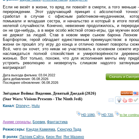
Если не везёт в жизни, то вряд ли повезёт в смерти, а того меньше
перерождении. Этот удручающий принцип с абсолютной точнос
сработал в случае с офисным работником-неудачником, кото
помыкали и младшая сестра, и начальство и который в итоге поги
нелепой случайности. Конечно, невезение продолжилось, и перерод
он не где-нибудь, а в мире особо жёсткой отомэ-игры, где мужчин во
не держат за людей. Став в новом мире сыном барона Леоном
Бартфортом, герой обладает единственным преимуществом: в прош
жизни он прошёл эту игру до конца и отлично помнит повороты сюж
Всё, чего он хочет, это никак не участвовать в основном сюжете иг
наслаждаться полной спокойствия и умиротворённости деревенс
жизнью. Вот только, похоже, что для исполнения мечты ему придё
устроить революцию и низвергнуть слишком надолго затянувши
матриархат!
Дата выхода фильма: 03.04.2022
Скачать и Смотре
Дата добавления: 06.08.2026
Последнее обновление: 06.08.2026
Звёздные Войны: Видения. Девятый Джедай
(2026)
HD
(
Star Wars: Visions Presents - The Ninth Jedi
)
смот
Канал
:
Disney+
,
Hulu
HD 1080
,
HD 720
,
to be continu
Аниме сериалы
,
Боевик
,
Фантастика
Режиссеры
:
Кэндзи Камияма
,
Сюнсукэ Тада
В ролях
:
Патрик Сэйтц
,
Кион Янг
,
Янг Мазино