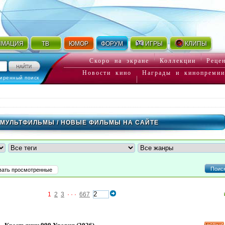
ИМАЦИЯ
ТВ
ЮМОР
ФОРУМ
ИГРЫ
КЛИПЫ
Скоро на экране
Коллекции
Реце
Новости кино
Награды и кинопремии
иренный поиск
МУЛЬТФИЛЬМЫ
/ НОВЫЕ ФИЛЬМЫ НА САЙТЕ
Поис
вать просмотренные
1
2
3
· · ·
667