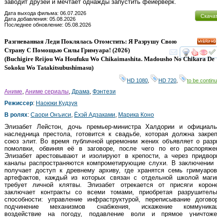
заводит друзей и мечтает однажды запустить фейерверк.
Дата выхода фильма: 06.07.2026
Скача
Дата добавления: 05.08.2026
Последнее обновление: 05.08.2026
Разгневанная Леди Поклялась Отомстить: Я Разрушу Свою
HD
Страну С Помощью Силы Гримуара!
(2026)
смот
(
Buchigire Reijou Wa Houfuku Wo Chikaimashita. Madousho No Chikara De
Sokoku Wo Tatakitsubushimasu
)
HD 1080
,
HD 720
,
to be continu
Аниме
,
Аниме сериалы
,
Драма
,
Фэнтези
Режиссер
:
Наоюки Кудзуя
В ролях
:
Саори Онъиси
,
Ёхэй Адзаками
,
Марика Коно
Элизабет Лейстон, дочь премьер-министра Халдории и официаль
наследница престола, готовится к свадьбе, которая должна закре
союз элит. Во время публичной церемонии жених объявляет о раз
помолвки, обвиняя её в заговоре, после чего по его распоряже
Элизабет арестовывают и изолируют в крепости, а через придвор
каналы распространяются компрометирующие слухи. В заключении 
получает доступ к древнему архиву, где хранятся семь гримуаро
артефактов, каждый из которых связан с отдельной школой маг
требует личной клятвы. Элизабет отрекается от присяги корон
заключает контракты со всеми томами, приобретая разрушитель
способности: управление инфраструктурой, переписывание догово
подчинение механизмов снабжения, искажение коммуникаци
воздействие на погоду, подавление воли и прямое уничтоже