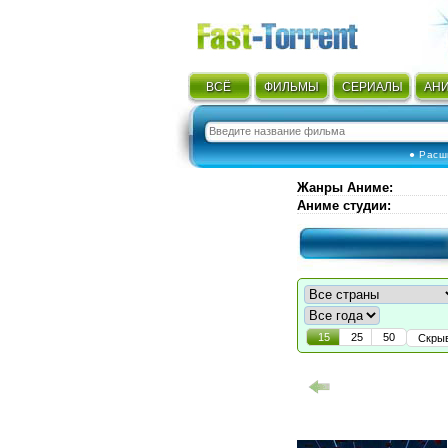
ВСЁ
ФИЛЬМЫ
СЕРИАЛЫ
АН
● Расш
Жанры Аниме
:
Аниме студии
:
15
25
50
Скры