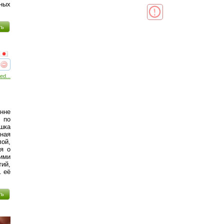
чных
ть
реть
интересует
ed...
енне
й по
ушка
ная
ой,
ая о
ими
ий,
. её
ть