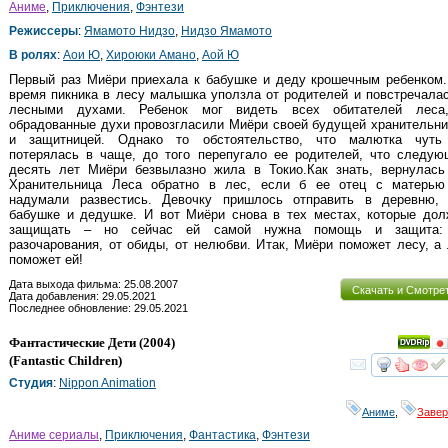
Аниме
,
Приключения
,
Фэнтези
Режиссеры
:
Ямамото Нидзо
,
Нидзо Ямамото
В ролях
:
Аои Ю
,
Хироюки Амано
,
Аой Ю
Первый раз Миёри приехала к бабушке и деду крошечным ребенком.
время пикника в лесу малышка уползла от родителей и повстречала
лесными духами. Ребенок мог видеть всех обитателей леса
обрадованные духи провозгласили Миёри своей будущей хранительн
и защитницей. Однако то обстоятельство, что малютка чуть
потерялась в чаще, до того перепугало ее родителей, что следую
десять лет Миёри безвылазно жила в Токио.Как знать, вернулась
Хранительница Леса обратно в лес, если б ее отец с матерью
надумали развестись. Девочку пришлось отправить в деревню, 
бабушке и дедушке. И вот Миёри снова в тех местах, которые дол
защищать – но сейчас ей самой нужна помощь и защита:
разочарования, от обиды, от нелюбви. Итак, Миёри поможет лесу, а
поможет ей!
Дата выхода фильма: 25.08.2007
Скачать и Смотре
Дата добавления: 29.05.2021
Последнее обновление: 29.05.2021
Фантастические Дети
(2004)
(
Fantastic Children
)
смот
Студия
:
Nippon Animation
Аниме
,
Заве
Аниме сериалы
,
Приключения
,
Фантастика
,
Фэнтези