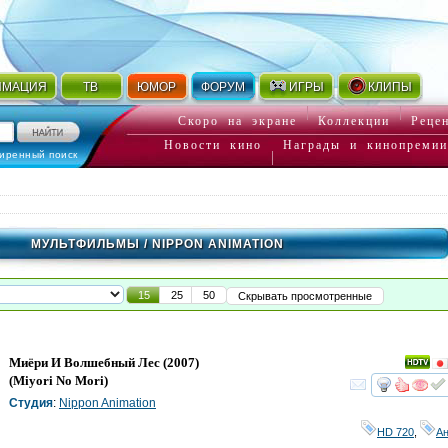
ИМАЦИЯ
ТВ
ЮМОР
ФОРУМ
ИГРЫ
КЛИПЫ
Скоро на экране
Коллекции
Реце
Новости кино
Награды и кинопремии
иренный поиск
МУЛЬТФИЛЬМЫ
/ NIPPON ANIMATION
15
25
50
Скрывать просмотренные
Миёри И Волшебный Лес
(2007)
(
Miyori No Mori
)
смот
Студия
:
Nippon Animation
HD 720
,
А