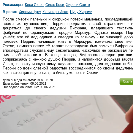
Режиссеры
:
Коси Сигэо
,
Сигэо Коси
,
Хироси Саито
В ролях
:
Хироми Цуру
,
Кинисиро Ивао
,
Цуру Хироми
После смерти папеньки и скорбной потери маменьки, последовавше
время их путешествия, Перрин продолжила своё странствие, чт
добраться до своего дедушки Бифрана, владевшего текстиль
фабрикой во французском городке Марокур. Однако вскоре Пер
узнаёт, что её дед одинок и холоден ко всякому - не знающий доб
человек. Перрин, начавшая жить в Марокуре, изменила своё имя
Орели; немного позже её талант переводчика был замечен Бифрано
впоследствии служила ему секретаршей, нисколько не раскрывая п
ним своё инкогнито. В конце концов, Бифраного сердце растопит
соприкасаясь с нежною душою Перрин, и наполнится добрыми забот
И вот, в наступившую зиму случится, наконец, долгожданное собы
Перрин со всей слёзной радостью воссоединится со своим дедулен
как настоящая внученька, то бишь уже не как Орели.
Дата выхода фильма: 01.01.1978
Скача
Дата добавления: 09.06.2021
Последнее обновление: 09.06.2021