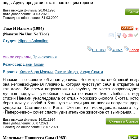
ведь Арусу предстоит стать настоящим героем...
Дата выхода фильма: 20.04.1996
Скача
Дата добавления: 31.03.2020
Последнее обновление: 31.03.2020
Тико И Нанами
(1994)
HD
(
Nanatsu No Umi No Tico
)
смот
Студия
:
Nippon Animation
HD 1080
,
Аниме
,
Заве
Аниме сериалы
,
Приключения
Режиссер
:
Дзюн Такаги
В ролях
:
Хаясибара Мэгуми
,
Сюити Икэда
,
Икэда Сюити
Нанами - не совсем обычная девочка. Несмотря на свой юный возр
она непревзойденная пловчиха, которая чувствует себя в открытом 
как дома. Во время погружения на глубину ее часто сопровождает
лучшая подруга - умнейшая касатка по имени Тико. Любовь к вод
стихии Нанами унаследовала от отца - морского биолога Скотта, кот
берет дочку с собой в большую экспедицию на поиски полулегендар
существа Светящегося Кита. Экипаж их исследовательского су
«Пеперончино» хочет спасти удивительное животное от вымирания...
Дата выхода фильма: 16.01.1994
Скачать и Смотре
Дата добавления: 08.07.2021
Последнее обновление: 08.07.2021
Маленькая Принцесса Сара
(1985)