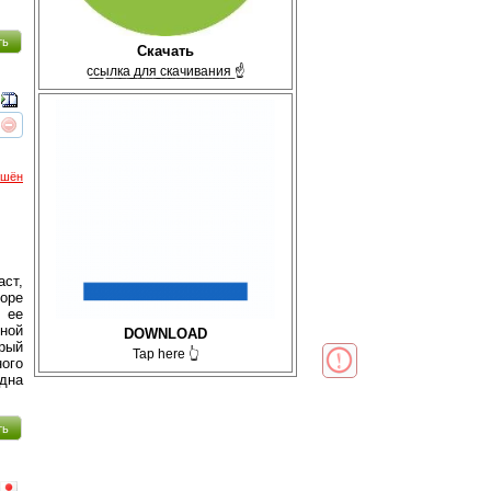
ть
Скачать
с̲с̲ы̲л̲к̲а̲ ̲д̲л̲я̲ ̲с̲к̲а̲ч̲и̲в̲а̲н̲и̲я̲ ☝
реть
интересует
ршён
аст,
море
 ее
ной
DOWNLOAD
орый
Tap here 👆
ного
дна
ть