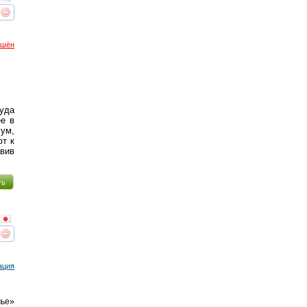
реть
интересует
ршён
уда
ее в
ум,
ют к
авив
ть
реть
интересует
ация
мье»