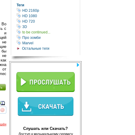
Теги
HD 2160р
HD 1080
HD 720
 Во
3D
сь с
to be continued...
, и
ицей
Про зомби
 не
Marvel
щие
Остальные теги
 бы
 не
как
жна
 от
 лес
ть
реть
интересует
ршён
Слушать или Скачать?
Доступ к музыкальному сервису