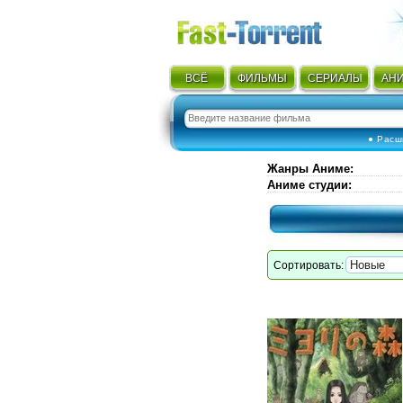
ВСЁ
ФИЛЬМЫ
СЕРИАЛЫ
АН
● Расш
Жанры Аниме
:
Аниме студии
:
Сортировать: