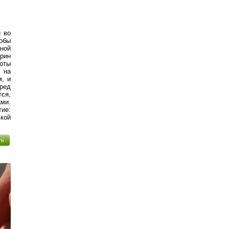
й во
обы
ной
рин
роты
 на
м, и
еред
ся,
ами.
тие:
ькой
ть