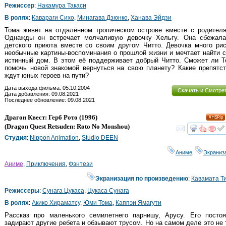
Режиссер
:
Накамура Такаси
В ролях
:
Кавараги Сихо
,
Минагава Дзюнко
,
Ханава Эйдзи
Тома живёт на отдалённом тропическом острове вместе с родителя
Однажды он встречает молчаливую девочку Хельгу. Она сбежала
детского приюта вместе со своим другом Читто. Девочка много ри
необычные картины-воспоминания о прошлой жизни и мечтает найти 
истинный дом. В этом её поддерживает добрый Читто. Сможет ли Т
помочь новой знакомой вернуться на свою планету? Какие препятс
ждут юных героев на пути?
Дата выхода фильма: 05.10.2004
Скачать и Смотре
Дата добавления: 09.08.2021
Последнее обновление: 09.08.2021
Драгон Квест: Герб Рото
(1996)
(
Dragon Quest Retsuden: Roto No Monshou
)
смот
Студия
:
Nippon Animation
,
Studio DEEN
Аниме
,
Экраниз
Аниме
,
Приключения
,
Фэнтези
Экранизация по произведению
:
Кавамата Т
Режиссеры
:
Сунага Цукаса
,
Цукаса Сунага
В ролях
:
Акико Хираматсу
,
Юми Тома
,
Каппэи Ямагути
Рассказ про маленького семилетнего парнишу, Арусу. Его постоя
задирают другие ребета и обзывают трусом. Но на самом деле это не 