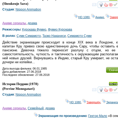
(
Shoukoujo Sara
)
смот
Студия
:
Nippon Animation
HD 1080
,
Аниме
,
Заве
Аниме сериалы
,
драма
Режиссеры
:
Курокава Фумио
,
Фумио Курокава
В ролях
:
Суми Симамото
,
Таэко Наканиси
,
Симамото Суми
Действие экранизации происходит в конце XIX века в Лондоне, к
капитан Кру привез свою единственную дочь Сару, чтобы оставить 
пансионе. Девочка тяжело переносит разлуку с отцом, но ее 
самостоятельность, чуткость и тактичность к окружающим располага
ней новых друзей. Вернувшись в Индию, старый Кру умирает, не ост
дочери ни копейки...
Дата выхода фильма: 06.01.1985
Скача
Дата добавления: 27.06.2018
Последнее обновление: 27.06.2018
История Перрин
(1978)
(
Perrine Monogatari
)
смот
Студия
:
Nippon Animation
HD 1080
,
Завершён
,
Экраниз
Аниме сериалы
,
Семейный
,
драма
Экранизация по произведению
:
Гектор Мало
«В се