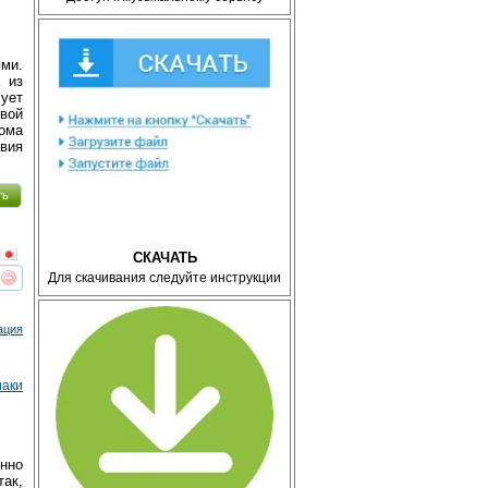
ми.
 из
сует
свой
ома
твия
ть
СКАЧАТЬ
Для скачивания следуйте инструкции
реть
интересует
ация
иаки
нно
так,