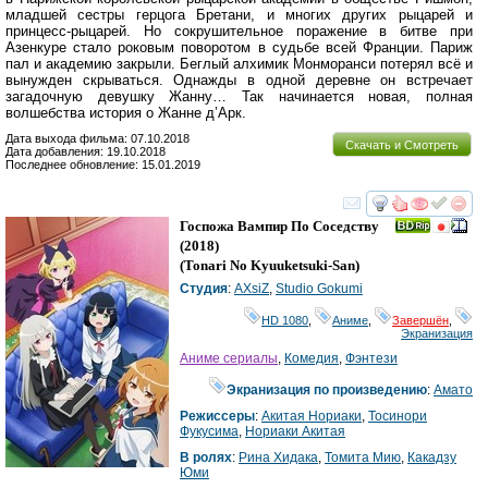
младшей сестры герцога Бретани, и многих других рыцарей и
принцесс-рыцарей. Но сокрушительное поражение в битве при
Азенкуре стало роковым поворотом в судьбе всей Франции. Париж
пал и академию закрыли. Беглый алхимик Монморанси потерял всё и
вынужден скрываться. Однажды в одной деревне он встречает
загадочную девушку Жанну… Так начинается новая, полная
волшебства история о Жанне д’Арк.
Дата выхода фильма: 07.10.2018
Скачать и Смотреть
Дата добавления: 19.10.2018
Последнее обновление: 15.01.2019
смотреть
инте
Госпожа Вампир По Соседству
(2018)
(
Tonari No Kyuuketsuki-San
)
Студия
:
AXsiZ
,
Studio Gokumi
HD 1080
,
Аниме
,
Завершён
,
Экранизация
Аниме сериалы
,
Комедия
,
Фэнтези
Экранизация по произведению
:
Амато
Режиссеры
:
Акитая Нориаки
,
Тосинори
Фукусима
,
Нориаки Акитая
В ролях
:
Рина Хидака
,
Томита Мию
,
Какадзу
Юми