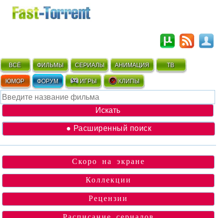
ВСЁ
ФИЛЬМЫ
СЕРИАЛЫ
АНИМАЦИЯ
ТВ
ЮМОР
ФОРУМ
ИГРЫ
КЛИПЫ
● Расширенный поиск
Скоро на экране
Коллекции
Рецензии
Расписание сериалов