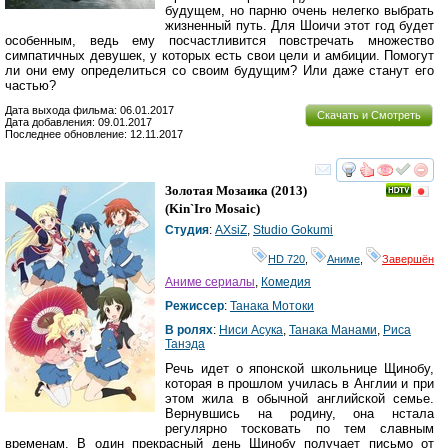
будущем, но парню очень нелегко выбрать
жизненный путь. Для Шоичи этот год будет
особенным, ведь ему посчастливится повстречать множество
симпатичных девушек, у которых есть свои цели и амбиции. Помогут
ли они ему определиться со своим будущим? Или даже станут его
частью?
Дата выхода фильма: 06.01.2017
Скачать и Смотреть
Дата добавления: 09.01.2017
Последнее обновление: 12.11.2017
смотреть
инте
Золотая Мозаика
(2013)
(
Kin`iro Mosaic
)
Студия
:
AXsiZ
,
Studio Gokumi
HD 720
,
Аниме
,
Завершён
Аниме сериалы
,
Комедия
Режиссер
:
Танака Мотоки
В ролях
:
Ниси Асука
,
Танака Манами
,
Риса
Танэда
Речь идет о японской школьнице Щинобу,
которая в прошлом училась в Англии и при
этом жила в обычной английской семье.
Вернувшись на родину, она нстала
регулярно тосковать по тем славным
временам. В один прекрасный день Щинобу получает письмо от