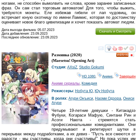
ногами, не способен вымолвить ни слова, кроме заранее записанных
фраз. Он сам стал торговым автоматом! Для того, чтобы выжить,
требуются монеты. Еле избежав гибели от лап чудовищ, он
встречает юную охотницу по имени Ламмис, которая по достоинству
оценивает новое благо цивилизации и хочет показать автомат людям.
Дата выхода фильма: 05.07.2023
Скачать и Смотреть
Дата добавления: 23.09.2023
Последнее обновление: 23.09.2023
смотреть
инте
Разминка
(2020)
HD
(
Maesetsu! Opening Act
)
Студия
:
AXsiZ
,
Studio Gokumi
HD 1080
,
Аниме
,
Завершён
Аниме сериалы
,
Комедия
Режиссеры
:
Нобута Ю
,
Юу Нобута
В ролях
:
Агури Онъиси
,
Наоми Одзора
,
Ониси
Агури
Четыре 19-летние девушки - Китакадзэ
Фубуки, Когараси Мафую, Синтани Рин и
Асоги Наюта - стремятся стать
профессиональными комедиантками. Они
придумывают и репетируют шутки в
перерывах между подработками, а их девиз - "Пусть все смеются от
радости - мы счастливы, когда они счастливы!" Но пока успех им