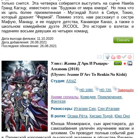
только снится. Эта четверка собирается выступить на сцене Намба
Гранд Кагэцу, известного как "Будокан от мира юмора". Но пока что
их цель более приземленная - Мугэндай Холл в Сибуе, Токио,
который дразнят "Фермой". Помимо этого, нам расскажут о сестре
Мафую, Манацу, и ее подруге детства, Канамори Канаэ, а также о
школьном комедийном дуэте JKCOOL. Это история о взлетах и
падениях восьми девушек из четырех команд.
Дата выхода фильма: 11.10.2020
Скачать
Дата добавления: 26.08.2021
Последнее обновление: 26.08.2021
смотреть
инте
Улисс: Жанна Д'Арк И Рыцарь-
Алхимик
(2018)
(
Ulysses: Jeanne D'Arc To Renkin No Kishi
)
Студия
:
AXsiZ
HD 1080
,
HD 720
,
Завершён
Аниме сериалы
,
Комедия
,
Приключения
,
Фэнтези
Режиссеры
:
Итагаки Син
,
Син Итагаки
В ролях
:
Осака Рёта
,
Хисако Тодзё
,
Юко Оно
Юноша Монморанси, сын аристократа, до
самозабвения увлечён изучением магии и
алхимии. Он проводит полные событий дни
в Парижской королевской рыцарской академии в обществе Ришмон,