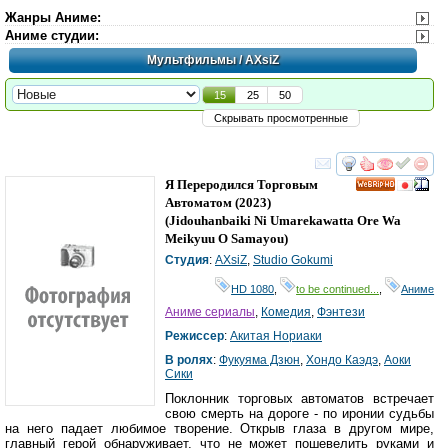
Жанры Аниме
:
Аниме студии
:
Мультфильмы
/ AXsiZ
15
25
50
Скрывать просмотренные
смотреть
инте
Я Переродился Торговым
HD
Автоматом
(2023)
(
Jidouhanbaiki Ni Umarekawatta Ore Wa
Meikyuu O Samayou
)
Студия
:
AXsiZ
,
Studio Gokumi
HD 1080
,
to be continued...
,
Аниме
Аниме сериалы
,
Комедия
,
Фэнтези
Режиссер
:
Акитая Нориаки
В ролях
:
Фукуяма Дзюн
,
Хондо Каэдэ
,
Аоки
Сики
Поклонник торговых автоматов встречает
свою смерть на дороге - по иронии судьбы
на него падает любимое творение. Открыв глаза в другом мире,
главный герой обнаруживает, что не может пошевелить руками и