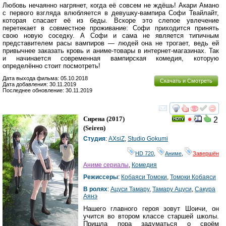
Любовь нечаянно нагрянет, когда её совсем не ждёшь! Акари Амано
с первого взгляда влюбляется в девушку-вампира Софи Твайлайт,
которая спасает её из беды. Вскоре это слепое увлечение
перетекает в совместное проживание: Софи приходится принять
свою новую соседку. А Софи и сама не является типичным
представителем расы вампиров — людей она не трогает, ведь ей
привычнее заказать кровь и аниме-товары в интернет-магазинах. Так
и начинается современная вампирская комедия, которую
определённо стоит посмотреть!
Дата выхода фильма: 05.10.2018
Скачать и Смотреть
Дата добавления: 30.11.2019
Последнее обновление: 30.11.2019
смотреть
инте
Сирена
(2017)
2
(
Seiren
)
Студия
:
AXsiZ
,
Studio Gokumi
HD 720
,
Аниме
,
Завершён
Аниме сериалы
,
Комедия
Режиссеры
:
Кобаяси Томоки
,
Томоки Кобаяси
В ролях
:
Ацуси Тамару
,
Тамару Ацуси
,
Сакура
Аянэ
Нашего главного героя зовут Шоичи, он
учится во втором классе старшей школы.
Пришла пора задуматься о своём