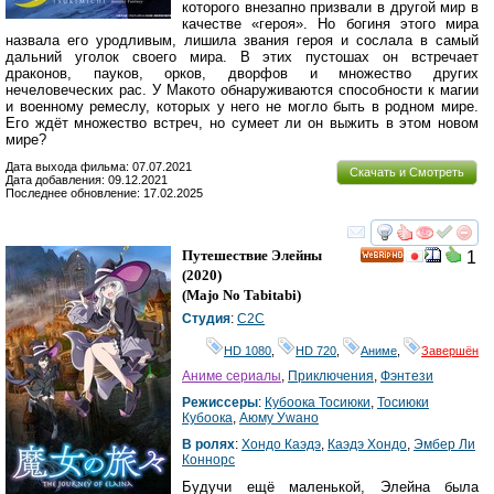
которого внезапно призвали в другой мир в
качестве «героя». Но богиня этого мира
назвала его уродливым, лишила звания героя и сослала в самый
дальний уголок своего мира. В этих пустошах он встречает
драконов, пауков, орков, дворфов и множество других
нечеловеческих рас. У Макото обнаруживаются способности к магии
и военному ремеслу, которых у него не могло быть в родном мире.
Его ждёт множество встреч, но сумеет ли он выжить в этом новом
мире?
Дата выхода фильма: 07.07.2021
Скачать и Смотреть
Дата добавления: 09.12.2021
Последнее обновление: 17.02.2025
смотреть
инте
Путешествие Элейны
1
HD
(2020)
(
Majo No Tabitabi
)
Студия
:
C2C
HD 1080
,
HD 720
,
Аниме
,
Завершён
Аниме сериалы
,
Приключения
,
Фэнтези
Режиссеры
:
Кубоока Тосиюки
,
Тосиюки
Кубоока
,
Аюму Уwано
В ролях
:
Хондо Каэдэ
,
Каэдэ Хондо
,
Эмбер Ли
Коннорс
Будучи ещё маленькой, Элейна была