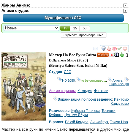
Жанры Аниме
:
Аниме студии
:
Мультфильмы
/ C2C
15
25
50
Скрывать просмотренные
смотреть
инте
Мастер На Все Руки Сайто
3
HD
В Другом Мире
(2023)
(
Benriya Saitou-San, Isekai Ni Iku
)
Студия
:
C2C
HD 1080
,
to be continued...
,
Аниме
,
Экранизация
Аниме сериалы
,
Комедия
,
Фэнтези
Экранизация по произведению
:
Ититомо
Кадзутомо
Режиссеры
:
Кубоока Тосиюки
,
Тосиюки
Кубоока
,
Цутому Ябуки
В ролях
:
Рёхэй Кимура
,
Аи Файруз
,
Тояма Нао
Мастер на все руки по имени Саито перемещается в другой мир, где