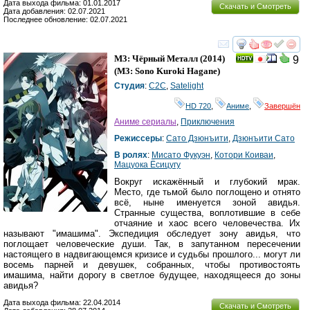
Дата выхода фильма: 01.01.2017
Скачать и Смотреть
Дата добавления: 02.07.2021
Последнее обновление: 02.07.2021
смотреть
инте
М3: Чёрный Металл
(2014)
9
(
M3: Sono Kuroki Hagane
)
Студия
:
C2C
,
Satelight
HD 720
,
Аниме
,
Завершён
Аниме сериалы
,
Приключения
Режиссеры
:
Сато Дзюнъити
,
Дзюнъити Сато
В ролях
:
Мисато Фукуэн
,
Котори Коиваи
,
Мацуока Ёсицугу
Вокруг искажённый и глубокий мрак.
Место, где тьмой было поглощено и отнято
всё, ныне именуется зоной авидья.
Странные существа, воплотившие в себе
отчаяние и хаос всего человечества. Их
называют "имашима". Экспедиция обследует зону авидья, что
поглощает человеческие души. Так, в запутанном пересечении
настоящего в надвигающемся кризисе и судьбы прошлого... могут ли
восемь парней и девушек, собранных, чтобы противостоять
имашима, найти дорогу в светлое будущее, находящееся до зоны
авидья?
Дата выхода фильма: 22.04.2014
Скачать и Смотреть