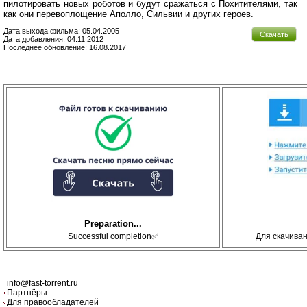
пилотировать новых роботов и будут сражаться с Похитителями, так
как они перевоплощение Аполло, Сильвии и других героев.
Дата выхода фильма: 05.04.2005
Скачать
Дата добавления: 04.11.2012
Последнее обновление: 16.08.2017
Preparation...
Successful completion✅
Для скачива
info@fast-torrent.ru
Партнёры
Для правообладателей