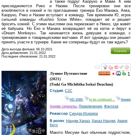
а также подруг Каоруко и Мами. К ним
присоединяются Рико и Наоми. После тренировки они все
влюбляются в хоккей и по приглашению тренера Ёко Манака, Аяка,
Каоруко, Рико и Наоми вступают в команду. Тем временем Ю, игрок
сильной команды «Kushiro Snow White», покидает её и решает
бросить хоккей. С этими мыслями она переезжает в Никко, где живёт
её бабушка. Но Ёко и Манака возвращают её на каток и берут в
«Dream Monkeys». Так начинается жизнь девушек в команде, с
тренировками и товарищескими матчами. И вот однажды они решает
принять участи в турнире. Какие же соперницы будут их там ждать?
Дата выхода фильма: 06.10.2021
Скачать
Дата добавления: 21.01.2022
Последнее обновление: 21.01.2022
смотреть
инте
Лунное Путешествие
1
HD
(2021)
(
Tsuki Ga Michibiku Isekai Douchuu
)
Студия
:
C2C
HD 1080
,
to be continued...
,
Аниме
Аниме сериалы
,
Приключения
,
Фэнтези
Режиссер
:
Синдзи Исихира
В ролях
:
Нацуки Ханаэ
,
Ханаэ Нацуки
,
Акари
Кито
Макото Мисуми был обычным подростком,