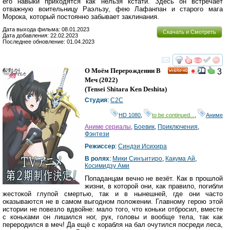
его навыки приходятся как нельзя кстати. Здесь он встречает
отважную воительницу Раэльзу, фею Лафанпан и старого мага
Морока, который постоянно забывает заклинания.
Дата выхода фильма: 08.01.2023
Скачать и Смотреть
Дата добавления: 22.02.2023
Последнее обновление: 01.04.2023
смотреть
инте
О Моём Перерождении В
3
HD
Меч
(2022)
(
Tensei Shitara Ken Deshita
)
Студия
:
C2C
HD 1080
,
to be continued...
,
Аниме
Аниме сериалы
,
Боевик
,
Приключения
,
Фэнтези
Режиссер
:
Синдзи Исихира
В ролях
:
Мики Синъитиро
,
Какума Ай
,
Косимидзу Ами
Попаданцам вечно не везёт. Как в прошлой
жизни, в которой они, как правило, погибли
жестокой глупой смертью, так и в нынешней, где они часто
оказываются не в самом выгодном положении. Главному герою этой
истории не повезло вдвойне: мало того, что коньки отбросил, вместе
с коньками он лишился ног, рук, головы и вообще тела, так как
переродился в меч! Да ещё с корабля на бал очутился посреди леса,