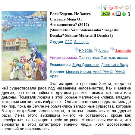
смотреть
инте
Если Будешь Не Занят,
3
Спасёшь Меня От
Апокалипсиса?
(2017)
(
Shuumatsu Nani Shitemasuka? Isogashii
Desuka? Sukutte Moratte Ii Desuka?
)
Студия
:
C2C
,
Satelight
HD 1080
,
Аниме
,
Завершён
Аниме сериалы
,
Фантастика
,
Фэнтези
,
драма
Режиссеры
:
Вада Дзюнъити
,
Дзюнъити Вада
В ролях
:
Манака Ивами
,
Арай Рёхэй
,
Рёхэй
Араи
Эта история о прошлом Земли, когда на
ней существовала раса под названием человечество. Как и многие
другие, она вела войны с другими расами, такими как орки или
демоны. Помогали людям в этой борьбе магические клинки, владеть
которыми могли лишь избранные. Однако сражения продолжались до
тех пор, пока на Земле не объявились загадочные существа, которые
быстро истребили человечество, а затем принялись и за другие
расы. Из-за этого выжившим ничего не оставалось, кроме как
перебраться на парящие в небе острова. Многие расы считали, что
виноваты в этой катастрофе именно люди, хотя достоверных
сведений не сохранилось.