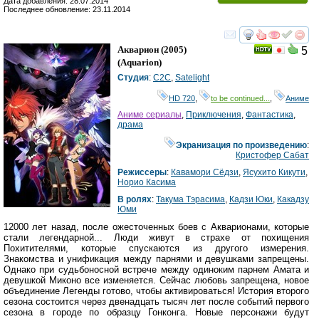
Дата добавления: 28.07.2014
Последнее обновление: 23.11.2014
смотреть
инте
Акварион
(2005)
5
(
Aquarion
)
Студия
:
C2C
,
Satelight
HD 720
,
to be continued...
,
Аниме
Аниме сериалы
,
Приключения
,
Фантастика
,
драма
Экранизация по произведению
:
Кристофер Сабат
Режиссеры
:
Кавамори Сёдзи
,
Ясухито Кикути
,
Норио Касима
В ролях
:
Такума Тэрасима
,
Кадзи Юки
,
Какадзу
Юми
12000 лет назад, после ожесточенных боев с Акварионами, которые
стали легендарной... Люди живут в страхе от похищения
Похитителями, которые спускаются из другого измерения.
Знакомства и унификация между парнями и девушками запрещены.
Однако при судьбоносной встрече между одиноким парнем Амата и
девушкой Миконо все изменяется. Сейчас любовь запрещена, новое
объединение Легенды готово, чтобы активироваться! История второго
сезона состоится через двенадцать тысяч лет после событий первого
сезона в городе по образцу Гонконга. Новые персонажи будут