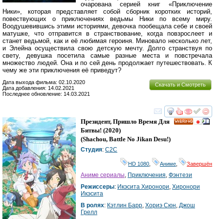
очарована серией книг «Приключение
Ники», которая представляет собой сборник коротких историй,
повествующих о приключениях ведьмы Ники по всему миру.
Воодушевившись этими историями, девочка пообещала себе и своей
матушке, что отправится в странствование, когда повзрослеет и
станет ведьмой, как и её любимая героиня. Миновало несколько лет,
и Элейна осуществила свою детскую мечту. Долго странствуя по
свету, девушка посетила самые разные места и повстречала
множество людей. Она и по сей день продолжает путешествовать. К
чему же эти приключения её приведут?
Дата выхода фильма: 02.10.2020
Скачать и Смотреть
Дата добавления: 14.02.2021
Последнее обновление: 14.03.2021
смотреть
инте
Президент, Пришло Время Для
HD
Битвы!
(2020)
(
Shachou, Battle No Jikan Desu!
)
Студия
:
C2C
HD 1080
,
Аниме
,
Завершён
Аниме сериалы
,
Приключения
,
Фэнтези
Режиссеры
:
Икэсита Хиронори
,
Хиронори
Икэсита
В ролях
:
Кэтлин Барр
,
Хориэ Сюн
,
Джош
Грелл