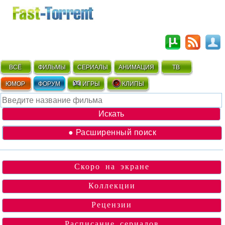
ВСЁ
ФИЛЬМЫ
СЕРИАЛЫ
АНИМАЦИЯ
ТВ
ЮМОР
ФОРУМ
ИГРЫ
КЛИПЫ
● Расширенный поиск
Скоро на экране
Коллекции
Рецензии
Расписание сериалов