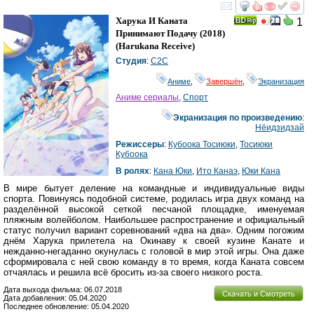
смотреть
инте
Харука И Каната
1
Принимают Подачу
(2018)
(
Harukana Receive
)
Студия
:
C2C
Аниме
,
Завершён
,
Экранизация
Аниме сериалы
,
Спорт
Экранизация по произведению
:
Нёидзидзай
Режиссеры
:
Кубоока Тосиюки
,
Тосиюки
Кубоока
В ролях
:
Кана Юки
,
Ито Канаэ
,
Юки Кана
В мире бытует деление на командные и индивидуальные виды
спорта. Повинуясь подобной системе, родилась игра двух команд на
разделённой высокой сеткой песчаной площадке, именуемая
пляжным волейболом. Наибольшее распространение и официальный
статус получил вариант соревнований «два на два». Одним погожим
днём Харука прилетела на Окинаву к своей кузине Канате и
нежданно-негаданно окунулась с головой в мир этой игры. Она даже
сформировала с ней свою команду в то время, когда Каната совсем
отчаялась и решила всё бросить из-за своего низкого роста.
Дата выхода фильма: 06.07.2018
Скачать и Смотреть
Дата добавления: 05.04.2020
Последнее обновление: 05.04.2020