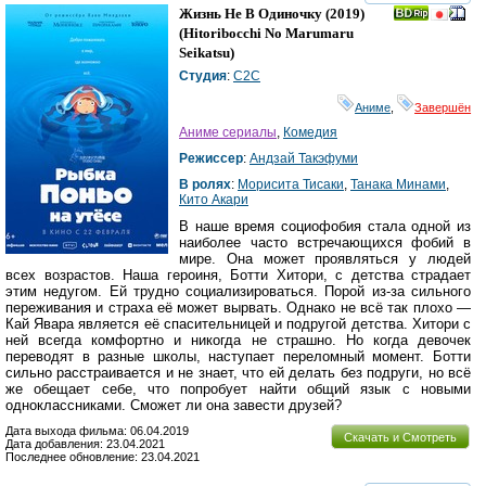
смотреть
инте
Жизнь Не В Одиночку
(2019)
(
Hitoribocchi No Marumaru
Seikatsu
)
Студия
:
C2C
Аниме
,
Завершён
Аниме сериалы
,
Комедия
Режиссер
:
Андзай Такэфуми
В ролях
:
Морисита Тисаки
,
Танака Минами
,
Кито Акари
В наше время социофобия стала одной из
наиболее часто встречающихся фобий в
мире. Она может проявляться у людей
всех возрастов. Наша героиня, Ботти Хитори, с детства страдает
этим недугом. Ей трудно социализироваться. Порой из-за сильного
переживания и страха её может вырвать. Однако не всё так плохо —
Кай Явара является её спасительницей и подругой детства. Хитори с
ней всегда комфортно и никогда не страшно. Но когда девочек
переводят в разные школы, наступает переломный момент. Ботти
сильно расстраивается и не знает, что ей делать без подруги, но всё
же обещает себе, что попробует найти общий язык с новыми
одноклассниками. Сможет ли она завести друзей?
Дата выхода фильма: 06.04.2019
Скачать и Смотреть
Дата добавления: 23.04.2021
Последнее обновление: 23.04.2021