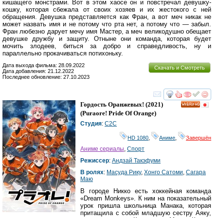
кишащего монстрами. Вот в этом хаосе он и повстречал девушку-
кошку, которая сбежала от своих хозяев и их жестокого с ней
обращения. Девушка представляется как Фран, а вот меч никак не
может назвать имя и не потому что рта нет, а потому что — забыл.
Фран любезно дарует мечу имя Мастер, а меч великодушно обещает
девушке дружбу и защиту. Отныне они команда, которая будет
мочить злодеев, биться за добро и справедливость, ну и
параллельно прокачиваться потихоньку.
Дата выхода фильма: 28.09.2022
Скачать и Смотреть
Дата добавления: 21.12.2022
Последнее обновление: 27.10.2023
смотреть
инте
Гордость Оранжевых!
(2021)
HD
(
Puraore! Pride Of Orange
)
Студия
:
C2C
HD 1080
,
Аниме
,
Завершён
Аниме сериалы
,
Спорт
Режиссер
:
Андзай Такэфуми
В ролях
:
Масуда Рику
,
Хонго Сатоми
,
Сагара
Маю
В городе Никко есть хоккейная команда
«Dream Monkeys». К ним на показательный
урок пришла школьница Манака, которая
притащила с собой младшую сестру Аяку,