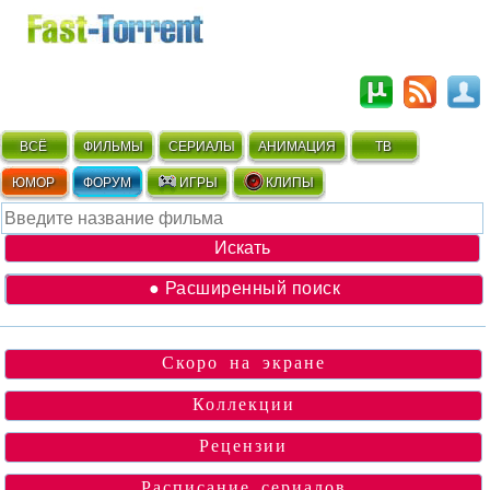
ВСЁ
ФИЛЬМЫ
СЕРИАЛЫ
АНИМАЦИЯ
ТВ
ЮМОР
ФОРУМ
ИГРЫ
КЛИПЫ
● Расширенный поиск
Скоро на экране
Коллекции
Рецензии
Расписание сериалов