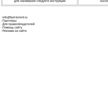
Для скачивания следуйте инструкции
Succe
info@fast-torrent.ru
Партнёры
Для правообладателей
Помощь сайту
Реклама на сайте