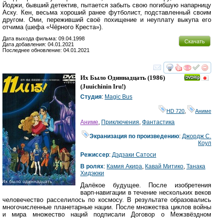
Йоджи, бывший детектив, пытается забыть свою погибшую напарницу
Аску. Кен, весьма хороший ранее футболист, подставленный своим
другом. Оми, переживший своё похищение и неуплату выкупа его
отчима (шефа «Чёрного Креста»).
Дата выхода фильма: 09.04.1998
Скачать
Дата добавления: 04.01.2021
Последнее обновление: 04.01.2021
смотреть
инте
Их Было Одиннадцать
(1986)
(
Juuichinin Iru!
)
Студия
:
Magic Bus
HD 720
,
Аниме
Аниме
,
Приключения
,
Фантастика
Экранизация по произведению
:
Джордж С.
Коул
Режиссер
:
Дэдзаки Сатоси
В ролях
:
Камия Акира
,
Кавай Митико
,
Танака
Хидэюки
Далёкое будущее. После изобретения
варп-навигации в течение нескольких веков
человечество расселилось по космосу. В результате образовались
многочисленные планетарные нации. После множества циклов войны
и мира множество наций подписали Договор о Межзвёздном