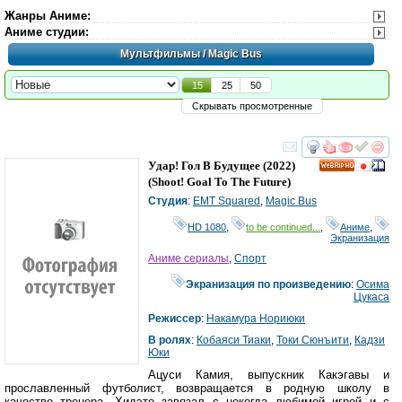
Жанры Аниме
:
Аниме студии
:
Мультфильмы
/ Magic Bus
15
25
50
Скрывать просмотренные
смотреть
инте
Удар! Гол В Будущее
(2022)
HD
(
Shoot! Goal To The Future
)
Студия
:
EMT Squared
,
Magic Bus
HD 1080
,
to be continued...
,
Аниме
,
Экранизация
Аниме сериалы
,
Спорт
Экранизация по произведению
:
Осима
Цукаса
Режиссер
:
Накамура Нориюки
В ролях
:
Кобаяси Тиаки
,
Токи Сюнъити
,
Кадзи
Юки
Ацуси Камия, выпускник Какэгавы и
прославленный футболист, возвращается в родную школу в
качестве тренера. Хидэто завязал с некогда любимой игрой и с