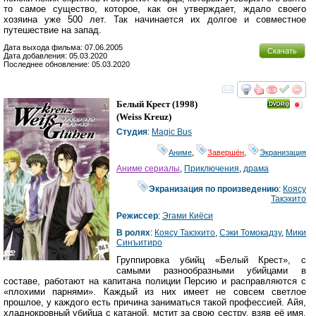
то самое существо, которое, как он утверждает, ждало своего
хозяина уже 500 лет. Так начинается их долгое и совместное
путешествие на запад.
Дата выхода фильма: 07.06.2005
Скачать
Дата добавления: 05.03.2020
Последнее обновление: 05.03.2020
смотреть
инте
Белый Крест
(1998)
(
Weiss Kreuz
)
Студия
:
Magic Bus
Аниме
,
Завершён
,
Экранизация
Аниме сериалы
,
Приключения
,
драма
Экранизация по произведению
:
Коясу
Такэхито
Режиссер
:
Эгами Киёси
В ролях
:
Коясу Такэхито
,
Сэки Томокадзу
,
Мики
Синъитиро
Группировка убийц «Белый Крест», с
самыми разнообразными убийцами в
составе, работают на капитана полиции Персию и расправляются с
«плохими парнями». Каждый из них имеет не совсем светлое
прошлое, у каждого есть причина заниматься такой профессией. Айя,
хладнокровный убийца с катаной, мстит за свою сестру, взяв её имя.