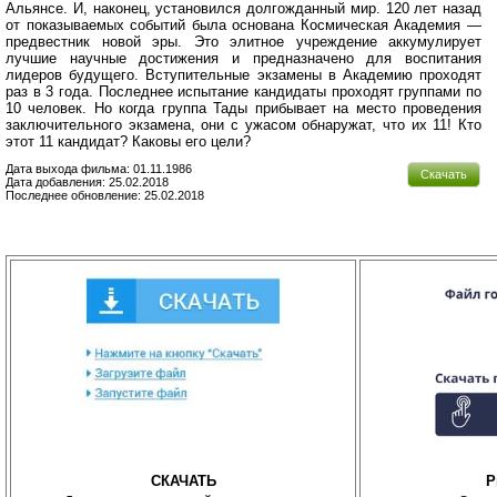
Альянсе. И, наконец, установился долгожданный мир. 120 лет назад
от показываемых событий была основана Космическая Академия —
предвестник новой эры. Это элитное учреждение аккумулирует
лучшие научные достижения и предназначено для воспитания
лидеров будущего. Вступительные экзамены в Академию проходят
раз в 3 года. Последнее испытание кандидаты проходят группами по
10 человек. Но когда группа Тады прибывает на место проведения
заключительного экзамена, они с ужасом обнаружат, что их 11! Кто
этот 11 кандидат? Каковы его цели?
Дата выхода фильма: 01.11.1986
Скачать
Дата добавления: 25.02.2018
Последнее обновление: 25.02.2018
СКАЧАТЬ
P