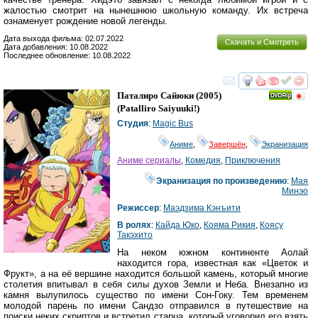
жалостью смотрит на нынешнюю школьную команду. Их встреча
ознаменует рождение новой легенды.
Дата выхода фильма: 02.07.2022
Скачать и Смотреть
Дата добавления: 10.08.2022
Последнее обновление: 10.08.2022
смотреть
инте
Паталиро Сайюки
(2005)
(
Patalliro Saiyuuki!
)
Студия
:
Magic Bus
Аниме
,
Завершён
,
Экранизация
Аниме сериалы
,
Комедия
,
Приключения
Экранизация по произведению
:
Мая
Минэо
Режиссер
:
Маэдзима Кэнъити
В ролях
:
Кайда Юко
,
Кояма Рикия
,
Коясу
Такэхито
На неком южном континенте Аолай
находится гора, известная как «Цветок и
Фрукт», а на её вершине находится большой камень, который многие
столетия впитывал в себя силы духов Земли и Неба. Внезапно из
камня вылупилось существо по имени Сон-Гоку. Тем временем
молодой парень по имени Сандзо отправился в путешествие на
поиски неких скриптов и встретил старца, который уговорил его взять