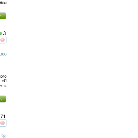
емы
ть
3
реть
интересует
1080
ого
м «Я
м в
ть
71
реть
интересует
,