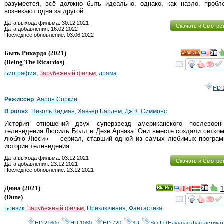
разумеется, всё должно быть идеально, однако, как назло, пробл
возникают одна за другой.
Дата выхода фильма: 30.12.2021
Скачать и Смотре
Дата добавления: 16.02.2022
Последнее обновление: 03.06.2022
Быть Рикардо
(2021)
HD
(
Being The Ricardos
)
смот
Биография
,
Зарубежный фильм
,
драма
HD 
Режиссер
:
Аарон Соркин
В ролях
:
Николь Кидман
,
Хавьер Бардем
,
Дж.К. Симмонс
История отношений двух суперзвезд американского послевоенн
телевидения Люсиль Болл и Дези Арназа. Они вместе создали ситко
люблю Люси» — сериал, ставший одной из самых любимых програм
истории телевидения.
Дата выхода фильма: 03.12.2021
Скачать и Смотре
Дата добавления: 23.12.2021
Последнее обновление: 23.12.2021
Дюна
(2021)
1
Ray
(
Dune
)
смот
Боевик
,
Зарубежный фильм
,
Приключения
,
Фантастика
HD 2160р
,
HD 1080
,
HD 720
,
3D
,
Sci-Fi (Научная фантастика)