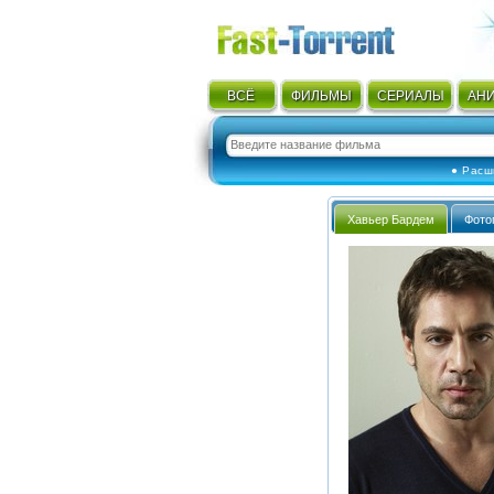
ВСЁ
ФИЛЬМЫ
СЕРИАЛЫ
АН
● Расш
Хавьер Бардем
Фото