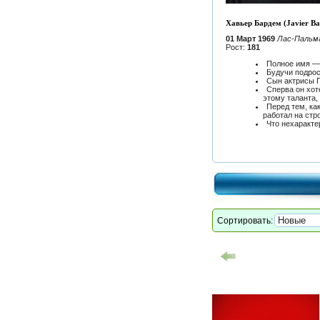
Хавьер Бардем (Javier B
01 Март 1969
Лас-Пальма
Рост:
181
Полное имя —
Будучи подрос
Сын актрисы П
Сперва он хот
этому таланта, 
Перед тем, ка
работал на стр
Что нехаракте
Сортировать: