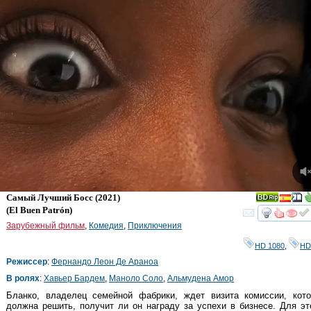
Самый Лучший Босс
(2021)
(
El Buen Patrón
)
смот
Зарубежный фильм
,
Комедия
,
Приключения
HD 1080
,
HD
Режиссер
:
Фернандо Леон Де Араноа
В ролях
:
Хавьер Бардем
,
Маноло Соло
,
Альмудена Амор
Бланко, владелец семейной фабрики, ждет визита комиссии, кото
должна решить, получит ли он награду за успехи в бизнесе. Для эт