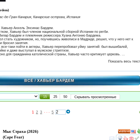
ardem)
с-де-Гран-Канария, Канарские острова, Испания
 Хавьер Анхель Энсинас Бардем.
тком, Хавьер был членом национальной сборной Испании по регби.
илар Бардем и племянник режиссера Хуана Антонио Бардема.
ел стать художником, но, поучившись живописи в Мадриде, решил, что у него нет к
и бросил занятия.
к все-таки пойти в актеры, Хавьер перепробовал уйму занятий: был вышибалой,
ойке и даже выступал в мужском стриптизе.
рно для гражданина католической страны, Хавьер часто критикует церковь. …
Показать весь текс
ВСЁ
/ ХАВЬЕР БАРДЕМ
15
25
50
Скрывать просмотренные
1
2
3
· · ·
5
Мыс Страха
(2026)
HD
(
Cape Fear
)