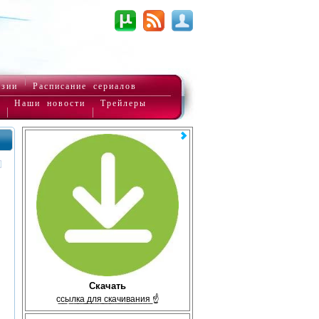
нзии
Расписание сериалов
Наши новости
Трейлеры
Скачать
с̲с̲ы̲л̲к̲а̲ ̲д̲л̲я̲ ̲с̲к̲а̲ч̲и̲в̲а̲н̲и̲я̲ ☝