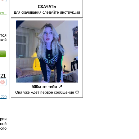
реть
интересует
СКАЧАТЬ
Для скачивания следуйте инструкции
ed...
тся
кой
ть
21
реть
интересует
500м от тебя 📍
Она уже ждёт первое сообщение 🥵
 720
арии
ной
ого