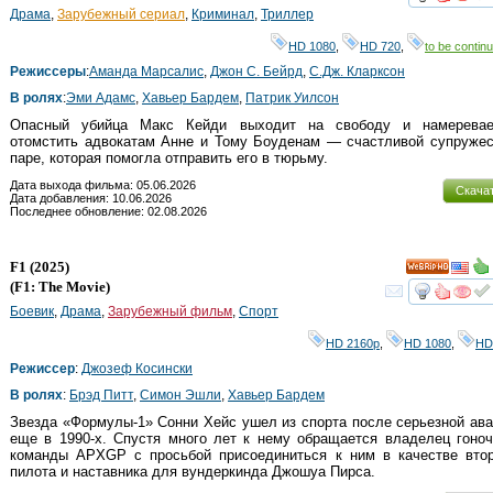
смот
Драма
,
Зарубежный сериал
,
Криминал
,
Триллер
HD 1080
,
HD 720
,
to be continu
Режиссеры
:
Аманда Марсалис
,
Джон С. Бейрд
,
С.Дж. Кларксон
В ролях
:
Эми Адамс
,
Хавьер Бардем
,
Патрик Уилсон
Опасный убийца Макс Кейди выходит на свободу и намеревае
отомстить адвокатам Анне и Тому Боуденам — счастливой супружес
паре, которая помогла отправить его в тюрьму.
Дата выхода фильма: 05.06.2026
Скача
Дата добавления: 10.06.2026
Последнее обновление: 02.08.2026
F1
(2025)
HD
(
F1: The Movie
)
смот
Боевик
,
Драма
,
Зарубежный фильм
,
Спорт
HD 2160р
,
HD 1080
,
HD
Режиссер
:
Джозеф Косински
В ролях
:
Брэд Питт
,
Симон Эшли
,
Хавьер Бардем
Звезда «Формулы-1» Сонни Хейс ушел из спорта после серьезной ав
еще в 1990-х. Спустя много лет к нему обращается владелец гоноч
команды APXGP с просьбой присоединиться к ним в качестве втор
пилота и наставника для вундеркинда Джошуа Пирса.