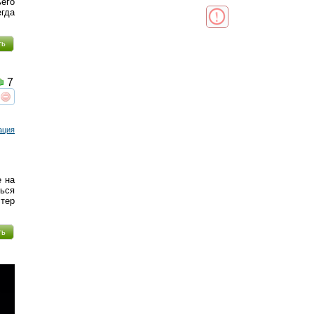
ьего
гда
ть
7
реть
интересует
ация
е на
ься
тер
ть