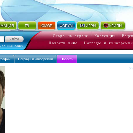
ИМАЦИЯ
ТВ
ЮМОР
ФОРУМ
ИГРЫ
КЛИПЫ
Скоро на экране
Коллекции
Реце
Новости кино
Награды и кинопремии
иренный поиск
графии
Награды и кинопремии
Новости