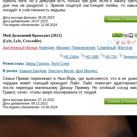
Ариэль ноги, но у девушки есть только три дня: если к закату трет
дня она не разделит с Эриком поцелуй настоящей любви, то навсе
попадёт в собственность ведьмы.
Дата выхода фильма: 08.05.2023
Скачать и Смотре
Дата добавления: 29.07.2023
Последнее обновление: 11.08.2024
Мой Домашний Крокодил
(2022)
Ray
(
Lyle, Lyle, Crocodile
)
смот
Зарубежный фильм
,
Комедия
,
Мюзикл
,
Приключения
,
Семейный
,
Фэнтези
HD 2160р
,
HD 1080
,
HD 720
,
Экраниз
Режиссеры
:
Джош Гордон
,
Уилл Спек
В ролях
:
Хавьер Бардем
,
Уинслоу Фегли
,
Шон Мендес
Семья Примм переезжает в Нью-Йорк, где выясняется, что в их дом
чердаке живёт поющий крокодил Лайл. Лайл помогает адаптироват
после переезда маленькому Джошу Примму. Но злобный сосед мис
Грампс хочет, чтобы зверя изолировали от людей.
Дата выхода фильма: 07.10.2022
Скачать и Смотре
Дата добавления: 09.12.2022
Последнее обновление: 14.06.2024