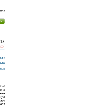
рика
ть
13
реть
интересует
рд и
ация
рсен
сно
она
ние
гда
ает
аёт