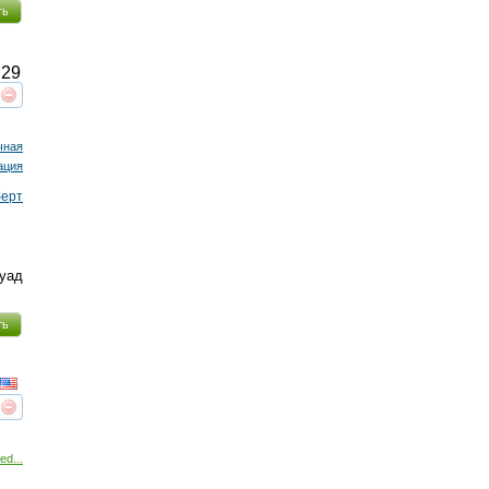
ть
29
реть
интересует
чная
ация
берт
уад
ть
реть
интересует
ed...