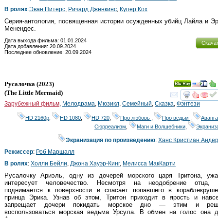
В ролях
:
Эван Питерс
,
Ричард Дженкинс
,
Купер Кох
Серия-антология, посвященная истории осужденных убийц Лайла и Э
Менендес.
Дата выхода фильма: 01.01.2024
Скача
Дата добавления: 20.09.2024
Последнее обновление: 20.09.2024
Русалочка
(2023)
Ray
(
The Little Mermaid
)
смот
Зарубежный фильм
,
Мелодрама
,
Мюзикл
,
Семейный
,
Сказка
,
Фэнтези
HD 2160р
,
HD 1080
,
HD 720
,
Про любовь
,
Про ведьм
,
Аванга
Сюрреализм
,
Маги и Волшебники
,
Экраниз
Экранизация по произведению
:
Ханс Кристиан Анде
Режиссер
:
Роб Маршалл
В ролях
:
Холли Бейли
,
Джона Хауэр-Кинг
,
Мелисса МакКарти
Русалочку Ариэль, одну из дочерей морского царя Тритона, ужа
интересует человечество. Несмотря на неодобрение отца, 
поднимается к поверхности и спасает попавшего в кораблекруше
принца Эрика. Узнав об этом, Тритон приходит в ярость и навсе
запрещает дочери покидать морское дно — этим и реш
воспользоваться морская ведьма Урсула. В обмен на голос она д