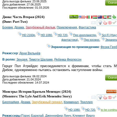
Дата выхода фильма: 23.06.2025
Скача
Дата добавления: 27.06.2025
Последнее обновление: 01.03.2026
Дюна: Часть Вторая
(2024)
Ray
(
Dune: Part Two
)
смот
Боевик
,
Драма
,
Зарубежный фильм
,
Приключения
,
Фантастика
HD 2160р
,
HD 1080
,
HD 720
,
Про инопланетян
,
Sci-Fi (Нау
фантастика)
,
Про космос
,
Экраниз
Экранизация по произведению
:
Фрэнк Гер
Режиссер
:
Дени Вильнёв
В ролях
:
Зендея
,
Тимоти Шаламе
,
Ребекка Фергюсон
Герцог Пол Атрейдес присоединяется к фременам, чтобы стать М
Дибом, одновременно пытаясь остановить наступление войны.
Дата выхода фильма: 06.02.2024
Скача
Дата добавления: 21.04.2024
Последнее обновление: 14.07.2024
Монстры: История Братьев Менендес
(2024)
HD
(
Monsters: The Lyle And Erik Menendez Story
)
смот
Биография
,
Драма
,
Зарубежный сериал
,
Криминал
,
Триллер
HD 1080
,
HD 720
,
to be continu
Режиссеры
:
Пэрис Барклай
,
Дженнифер Линч
,
Клемент Вирго