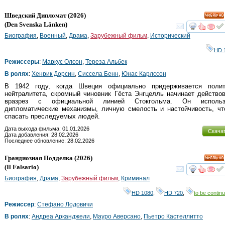
Шведский Дипломат
(2026)
HD
(
Den Svenska Länken
)
смот
Биография
,
Военный
,
Драма
,
Зарубежный фильм
,
Исторический
HD 
Режиссеры
:
Маркус Олсон
,
Тереза Альбек
В ролях
:
Хенрик Дорсин
,
Сиссела Бенн
,
Юнас Карлссон
В 1942 году, когда Швеция официально придерживается полит
нейтралитета, скромный чиновник Гёста Энгцелль начинает действо
вразрез с официальной линией Стокгольма. Он использ
дипломатические механизмы, личную смелость и настойчивость, чт
спасать преследуемых людей.
Дата выхода фильма: 01.01.2026
Скача
Дата добавления: 28.02.2026
Последнее обновление: 28.02.2026
Грандиозная Подделка
(2026)
HD
(
Il Falsario
)
смот
Биография
,
Драма
,
Зарубежный фильм
,
Криминал
HD 1080
,
HD 720
,
to be continu
Режиссер
:
Стефано Лодовичи
В ролях
:
Андреа Арканджели
,
Мауро Аверсано
,
Пьетро Кастеллитто