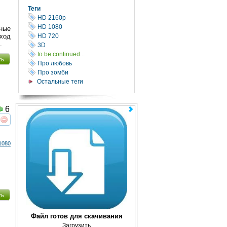
Теги
HD 2160р
HD 1080
мные
HD 720
ход
.
3D
to be continued...
ть
Про любовь
Про зомби
Остальные теги
6
реть
интересует
1080
ть
Файл готов для скачивания
Загрузить