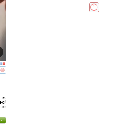
реть
интересует
шке
ной
акже
ть