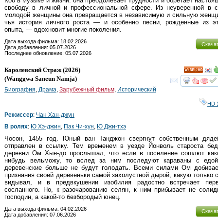
Коо в музыке и жизни: она преодолевает трудности и обретает насто
свободу в личной и профессиональной сфере. Из неуверенной в с
молодой женщины она превращается в независимую и сильную женщи
чья история личного роста — и особенно песни, рожденные из эт
опыта, — вдохновит многие поколения.
Дата выхода фильма: 18.02.2026
Скача
Дата добавления: 05.07.2026
Последнее обновление: 05.07.2026
Королевский Страж
(2026)
HD
(
Wanggwa Saneun Namja
)
смот
Биография
,
Драма
,
Зарубежный фильм
,
Исторический
HD 
Режиссер
:
Чан Хан-джун
В ролях
:
Ю Хэ-джин
,
Пак Чи-хун
,
Ю Джи-тхэ
Чосон, 1455 год. Юный ван Танджон свергнут собственным дяде
отправлен в ссылку. Тем временем в уезде Йонволь староста бед
деревни Ом Хын-до прослышал, что если в поселение сошлют како
нибудь вельможу, то вслед за ним последуют караваны с едой
деревенские больше не будут голодать. Всеми силами Ом добивае
признания своей деревеньки самой захолустной дырой, какую только 
видывал, и в предвкушении изобилия радостно встречает перв
сосланного. Но, к разочарованию селян, к ним прибывает не соли
господин, а какой-то безбородый юнец.
Дата выхода фильма: 04.02.2026
Скача
Дата добавления: 07.06.2026