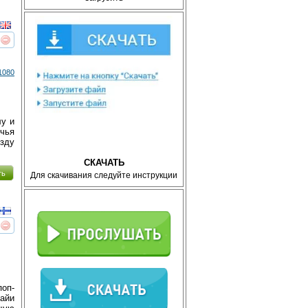
реть
интересует
1080
лу и
чья
езду
СКАЧАТЬ
ть
Для скачивания следуйте инструкции
реть
интересует
оп-
Кайи