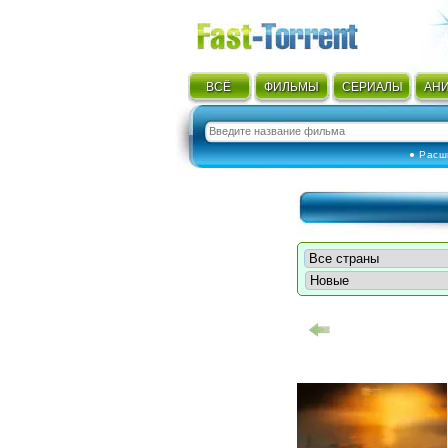
ВСЁ
ФИЛЬМЫ
СЕРИАЛЫ
АН
● Расш