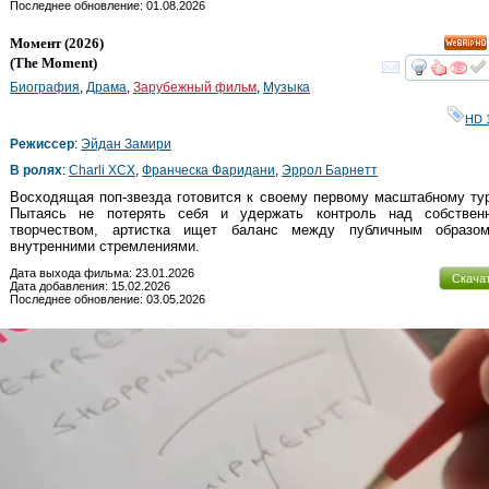
Последнее обновление: 01.08.2026
Момент
(2026)
HD
(
The Moment
)
смот
Биография
,
Драма
,
Зарубежный фильм
,
Музыка
HD 
Режиссер
:
Эйдан Замири
В ролях
:
Charli XCX
,
Франческа Фаридани
,
Эррол Барнетт
Восходящая поп-звезда готовится к своему первому масштабному ту
Пытаясь не потерять себя и удержать контроль над собствен
творчеством, артистка ищет баланс между публичным образо
внутренними стремлениями.
Дата выхода фильма: 23.01.2026
Скача
Дата добавления: 15.02.2026
Последнее обновление: 03.05.2026