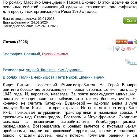
По роману Массимо Венециано и Никола Биондо. В этой драме на ос
реальных событий начинающий художник становится фальсификато
для преступных организаций в Риме 1970-х годов.
Дата выхода фильма: 01.01.2026
Скача
Дата добавления: 24.01.2026
Последнее обновление: 24.01.2026
Литвяк
(2026)
HD
смот
Биография
,
Военный
,
Русский фильм
HD 
Режиссеры
:
Андрей Шальопа
,
Ким Дружинин
В ролях
:
Полина Чернышова
,
Петр Рыков
,
Евгений Ткачук
Лидия Литвяк — советский лётчик-истребитель. Ас. Герой. В мир
рейтинге боевых пилотов-женщин — первая строчка. Её имя там с авг
1943 года. И, вероятно, навсегда. За почти восемьдесят минувших
никто из женщин-асов не приблизился к такому боевому счёту. Е
конечно, не считать Катерины Будановой — однополчанина и лучш
подруги Лили. Катя — вторая строчка. Их полк летал на истребит
Як-1. Прикрывал штурмовики, транспортники и наземные войска. 
сражались над Сталинградом, Ростовом и Миус-фронтом. Сходилис
схватках с немецкими истребителями, бомбардировщикам
разведчиками. Возвращались с боевых вылетов с пустыми бакам
пробоинами, падали на вражеской территории, горели и садились
брюхо, спасали друзей, несли потери, получали ранения и сн