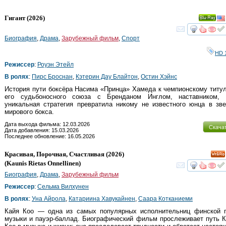
Гигант
(2026)
Ray
смот
Биография
,
Драма
,
Зарубежный фильм
,
Спорт
HD 
Режиссер
:
Роуэн Этейл
В ролях
:
Пирс Броснан
,
Кэтерин Дау Блайтон
,
Остин Хэйнс
История пути боксёра Насима «Принца» Хамеда к чемпионскому титу
его судьбоносного союза с Бренданом Инглом, наставником, 
уникальная стратегия превратила никому не известного юнца в зв
мирового бокса.
Дата выхода фильма: 12.03.2026
Скача
Дата добавления: 15.03.2026
Последнее обновление: 16.05.2026
Красивая, Порочная, Счастливая
(2026)
(
Kaunis Rietas Onnellinen
)
смот
Биография
,
Драма
,
Зарубежный фильм
Режиссер
:
Сельма Вилхунен
В ролях
:
Уна Айрола
,
Катариина Хавукайнен
,
Саара Котканиеми
Кайя Коо — одна из самых популярных исполнительниц финской п
музыки и пауэр-баллад. Биографический фильм прослеживает путь 