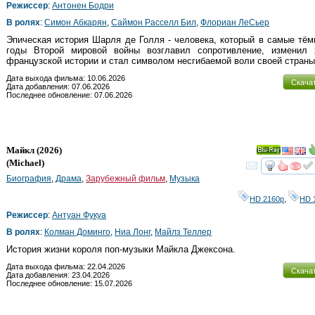
Режиссер
:
Антонен Бодри
В ролях
:
Симон Абкарян
,
Саймон Расселл Бил
,
Флориан ЛеСьер
Эпическая история Шарля де Голля - человека, который в самые тё
годы Второй мировой войны возглавил сопротивление, изменил 
французской истории и стал символом несгибаемой воли своей страны
Дата выхода фильма: 10.06.2026
Скача
Дата добавления: 07.06.2026
Последнее обновление: 07.06.2026
Майкл
(2026)
Ray
(
Michael
)
смот
Биография
,
Драма
,
Зарубежный фильм
,
Музыка
HD 2160р
,
HD 
Режиссер
:
Антуан Фукуа
В ролях
:
Колман Доминго
,
Ниа Лонг
,
Майлз Теллер
История жизни короля поп-музыки Майкла Джексона.
Дата выхода фильма: 22.04.2026
Скача
Дата добавления: 23.04.2026
Последнее обновление: 15.07.2026