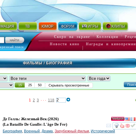
ИМАЦИЯ
ТВ
ЮМОР
ФОРУМ
ИГРЫ
КЛИПЫ
Скоро на экране
Коллекции
Реце
Новости кино
Награды и кинопремии
иренный поиск
ФИЛЬМЫ
/ БИОГРАФИЯ
Поис
15
25
50
Скрывать просмотренные
1
2
3
· · ·
118
Де Голль: Железный Век
(2026)
(
La Bataille De Gaulle: L'âge De Fer
)
смот
Биография
,
Военный
,
Драма
,
Зарубежный фильм
,
Исторический