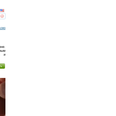
реть
интересует
1080
рне.
ным
м и
ть