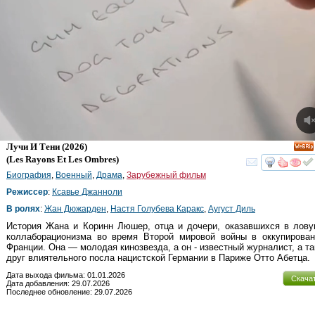
Лучи И Тени
(2026)
(
Les Rayons Et Les Ombres
)
смот
Биография
,
Военный
,
Драма
,
Зарубежный фильм
Режиссер
:
Ксавье Джанноли
В ролях
:
Жан Дюжарден
,
Настя Голубева Каракс
,
Аугуст Диль
История Жана и Коринн Люшер, отца и дочери, оказавшихся в лову
коллаборационизма во время Второй мировой войны в оккупирован
Франции. Она — молодая кинозвезда, а он - известный журналист, а т
друг влиятельного посла нацистской Германии в Париже Отто Абетца.
Дата выхода фильма: 01.01.2026
Скача
Дата добавления: 29.07.2026
Последнее обновление: 29.07.2026