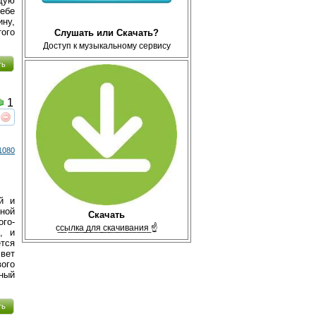
ящую
ебе
ну,
ого
Слушать или Скачать?
Доступ к музыкальному сервису
ть
1
реть
интересует
1080
й и
ной
Скачать
го-
с̲с̲ы̲л̲к̲а̲ ̲д̲л̲я̲ ̲с̲к̲а̲ч̲и̲в̲а̲н̲и̲я̲ ☝
, и
тся
свет
ого
дный
ть