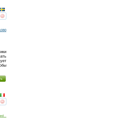
реть
интересует
1080
ики
вать
ует
обы
ть
реть
интересует
ed...