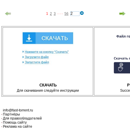
1
2
3
· · ·
56
СКАЧАТЬ
P
Для скачивания следуйте инструкции
Succe
info@fast-torrent.ru
Партнёры
Для правообладателей
Помощь сайту
Реклама на сайте