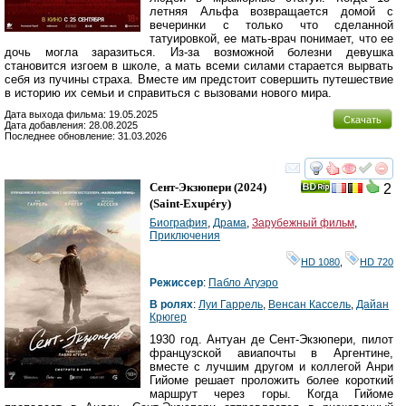
летняя Альфа возвращается домой с
вечеринки с только что сделанной
татуировкой, ее мать-врач понимает, что ее
дочь могла заразиться. Из-за возможной болезни девушка
становится изгоем в школе, а мать всеми силами старается вырвать
себя из пучины страха. Вместе им предстоит совершить путешествие
в историю их семьи и справиться с вызовами нового мира.
Дата выхода фильма: 19.05.2025
Скачать
Дата добавления: 28.08.2025
Последнее обновление: 31.03.2026
смотреть
инте
Сент-Экзюпери
(2024)
2
(
Saint-Exupéry
)
Биография
,
Драма
,
Зарубежный фильм
,
Приключения
HD 1080
,
HD 720
Режиссер
:
Пабло Агуэро
В ролях
:
Луи Гаррель
,
Венсан Кассель
,
Дайан
Крюгер
1930 год. Антуан де Сент-Экзюпери, пилот
французской авиапочты в Аргентине,
вместе с лучшим другом и коллегой Анри
Гийоме решает проложить более короткий
маршрут через горы. Когда Гийоме