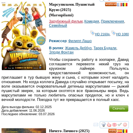
смотреть
инте
Марсупилами. Пушистый
HD
Круиз
(2025)
(
Marsupilami
)
Зарубежный фильм
,
Комедия
,
Приключения
,
Семейный
HD 2160р
,
HD 1080
Режиссер
:
Филипп Лашо
В ролях
:
Жамель Деббуз
,
Тарек Будали
,
Элоди Фонтан
Чтобы сохранить работу в зоопарке, Давид
соглашается перевезти некий груз на
круизном лайнере. Пользуясь
предоставленной возможностью, он
приглашает в тур бывшую жену и сына, с которыми хочет наладить
отношения. Но когда коллега Давида случайно открывает посылку, на
воле оказывается очаровательный детеныш марсупилами — рыжий
пушистый зверек, за которым охотятся все браконьеры мира. Ведь
марсупилами не только любитель опасных проделок, но и ключ к
вечной молодости. Поездка тут же превращается в полный хаос.
Дата выхода фильма: 02.12.2025
Скачать
Дата добавления: 11.06.2026
Последнее обновление: 03.07.2026
смотреть
инте
Ничего Личного
(2025)