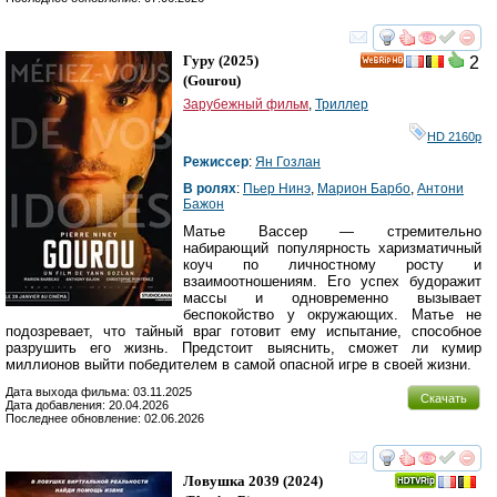
смотреть
инте
Гуру
(2025)
2
HD
(
Gourou
)
Зарубежный фильм
,
Триллер
HD 2160р
Режиссер
:
Ян Гозлан
В ролях
:
Пьер Нинэ
,
Марион Барбо
,
Антони
Бажон
Матье Вассер — стремительно
набирающий популярность харизматичный
коуч по личностному росту и
взаимоотношениям. Его успех будоражит
массы и одновременно вызывает
беспокойство у окружающих. Матье не
подозревает, что тайный враг готовит ему испытание, способное
разрушить его жизнь. Предстоит выяснить, сможет ли кумир
миллионов выйти победителем в самой опасной игре в своей жизни.
Дата выхода фильма: 03.11.2025
Скачать
Дата добавления: 20.04.2026
Последнее обновление: 02.06.2026
смотреть
инте
Ловушка 2039
(2024)