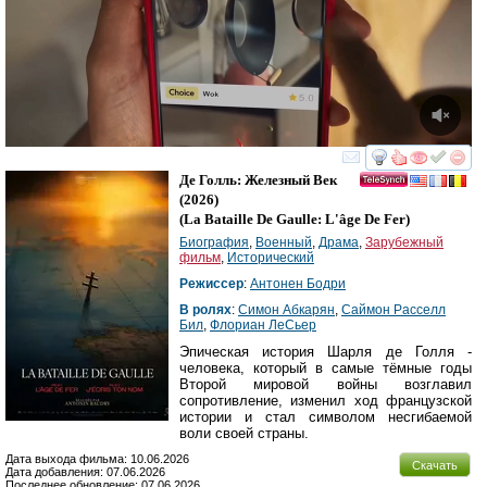
смотреть
инте
Де Голль: Железный Век
(2026)
(
La Bataille De Gaulle: L'âge De Fer
)
Биография
,
Военный
,
Драма
,
Зарубежный
фильм
,
Исторический
Режиссер
:
Антонен Бодри
В ролях
:
Симон Абкарян
,
Саймон Расселл
Бил
,
Флориан ЛеСьер
Эпическая история Шарля де Голля -
человека, который в самые тёмные годы
Второй мировой войны возглавил
сопротивление, изменил ход французской
истории и стал символом несгибаемой
воли своей страны.
Дата выхода фильма: 10.06.2026
Скачать
Дата добавления: 07.06.2026
Последнее обновление: 07.06.2026