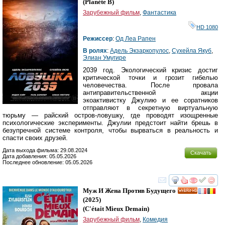
(
Planète B
)
Зарубежный фильм
,
Фантастика
HD 1080
Режиссер
:
Од Леа Рапен
В ролях
:
Адель Экзаркопулос
,
Сухейла Якуб
,
Элиан Умугире
2039 год. Экологический кризис достиг
критической точки и грозит гибелью
человечества. После провала
антиправительственной акции
экоактивистку Джулию и ее соратников
отправляют в секретную виртуальную
тюрьму — райский остров-ловушку, где проводят изощренные
психологические эксперименты. Джулии предстоит найти брешь в
безупречной системе контроля, чтобы вырваться в реальность и
спасти своих друзей.
Дата выхода фильма: 29.08.2024
Скачать
Дата добавления: 05.05.2026
Последнее обновление: 05.05.2026
смотреть
инте
Муж И Жена Против Будущего
HD
(2025)
(
C'était Mieux Demain
)
Зарубежный фильм
,
Комедия