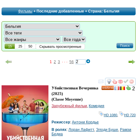
Фильмы
+ Последние добавленные + Страна: Бельгия
Поиск
15
25
50
Скрывать просмотренные
1
2
3
· · ·
56
смотреть
инте
Убийственная Вечеринка
2
HD
(2025)
(
Classe Moyenne
)
Зарубежный фильм
,
Комедия
HD 1080
,
HD 720
Режиссер
:
Антони Кордье
В ролях
:
Лоран Лафитт
,
Элоди Буше
,
Рамзи
Бедиа