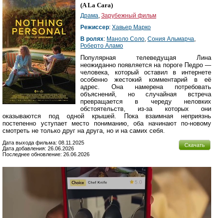
(
A La Cara
)
Драма
,
Зарубежный фильм
Режиссер
:
Хавьер Марко
В ролях
:
Маноло Соло
,
Сония Альмарча
,
Роберто Аламо
Популярная телеведущая Лина
неожиданно появляется на пороге Педро —
человека, который оставил в интернете
особенно жестокий комментарий в её
адрес. Она намерена потребовать
объяснений, но случайная встреча
превращается в череду неловких
обстоятельств, из-за которых они
оказываются под одной крышей. Пока взаимная неприязнь
постепенно уступает место пониманию, оба начинают по-новому
смотреть не только друг на друга, но и на самих себя.
Дата выхода фильма: 08.11.2025
Скачать
Дата добавления: 26.06.2026
Последнее обновление: 26.06.2026