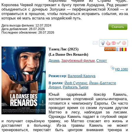
Королевы Червей из Страны Чудес.
Королева Червей подстрекает к бунту против Аурадона, Ред решает
объединиться с дочерью Золушки — перфекционисткой Хлоей — и
отправиться в прошлое, чтобы попытаться исправить события, из-за
которых её мать встала на злодейский путь.
Дата выхода фильма: 12.07.2024
Скачать
Дата добавления: 28.07.2026
Последнее обновление: 28.07.2026
смотреть
инте
Танец Лис
(2025)
HD
(
La Danse Des Renards
)
Драма
,
Зарубежный фильм
,
Спорт
HD 1080
Режиссер
:
Валерий Карнуа
В ролях
:
Йеф Cуппенс
,
Йеан–Баптисте
Дуранд
,
Рафаэль Тьери
Юный одарённый боксёр Камиль,
воспитанник спортивной школы-интерната,
готовится к чемпионату Европы. Он часто
проводит время со своим лучшим другом
Маттео в лесу, наблюдая за лисами.
Однажды Камиль падает в глубокий овраг
и получает серьёзную травму, но Маттео спасает его жизнь и
доставляет в больницу. Из-за травмы Камиль не может
тренироваться, перестаёт быть центром внимания тренера и