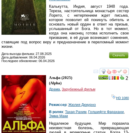
Калькутта, Индия, август 1948 года.
Тереза, настоятельница монастыря сестер
Лорето, с нетерпением ждет письма,
которое позволит ей покинуть обитель и
основать новый орден в ответ на призыв,
услышанный от Бога. Но в тот момент,
когда она наконец готова исполнить свое
призвание, в её душе возникают сомнения,
ставящие под вопрос веру и предназначение в переломный момент
жизни.
Дата выхода фильма: 27.08.2025
Скачать
Дата добавления: 06.04.2026
Последнее обновление: 06.04.2026
смотреть
инте
Альфа
(2025)
2
(
Alpha
)
Драма
,
Зарубежный фильм
HD 1080
Режиссер
:
Жюлия Дюкурно
В ролях
:
Тахар Рахим
,
Голшифте Фарахани
,
Эмма Маки
Недалекое будущее. Мир поразила
неизвестная болезнь, превращающая
людей в мраморные статуи. Когда 13-