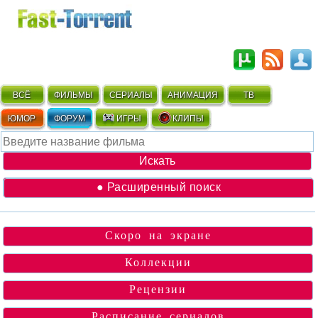
ВСЁ
ФИЛЬМЫ
СЕРИАЛЫ
АНИМАЦИЯ
ТВ
ЮМОР
ФОРУМ
ИГРЫ
КЛИПЫ
● Расширенный поиск
Скоро на экране
Коллекции
Рецензии
Расписание сериалов