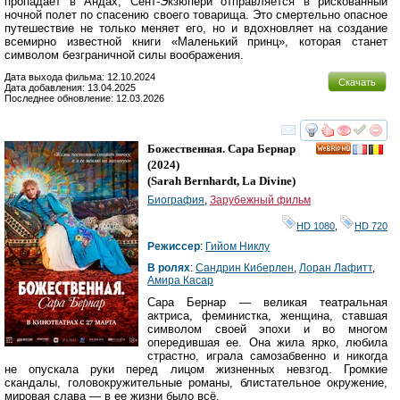
пропадает в Андах, Сент-Экзюпери отправляется в рискованный
ночной полет по спасению своего товарища. Это смертельно опасное
путешествие не только меняет его, но и вдохновляет на создание
всемирно известной книги «Маленький принц», которая станет
символом безграничной силы воображения.
Дата выхода фильма: 12.10.2024
Скачать
Дата добавления: 13.04.2025
Последнее обновление: 12.03.2026
смотреть
инте
Божественная. Сара Бернар
HD
(2024)
(
Sarah Bernhardt, La Divine
)
Биография
,
Зарубежный фильм
HD 1080
,
HD 720
Режиссер
:
Гийом Никлу
В ролях
:
Сандрин Киберлен
,
Лоран Лафитт
,
Амира Касар
Сара Бернар — великая театральная
актриса, феминистка, женщина, ставшая
символом своей эпохи и во многом
опередившая ее. Она жила ярко, любила
страстно, играла самозабвенно и никогда
не опускала руки перед лицом жизненных невзгод. Громкие
скандалы, головокружительные романы, блистательное окружение,
мировая слава — в ее жизни было всё.