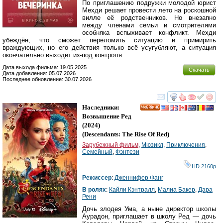
По приглашению подружки молодой юрист
Мехди решает провести лето на роскошной
вилле её родственников. Но внезапно
между членами семьи и смотрителями
особняка вспыхивает конфликт. Мехди
убеждён, что сможет переломить ситуацию и примирить
враждующих, но его действия только всё усугубляют, а ситуация
окончательно выходит из-под контроля.
Дата выхода фильма: 19.05.2025
Скачать
Дата добавления: 05.07.2026
Последнее обновление: 30.07.2026
смотреть
инте
Наследники:
HD
Возвышение Ред
(2024)
(
Descendants: The Rise Of Red
)
Зарубежный фильм
,
Мюзикл
,
Приключения
,
Семейный
,
Фэнтези
HD 2160р
Режиссер
:
Дженнифер Фанг
В ролях
:
Кайли Кэнтралл
,
Малиа Бакер
,
Дара
Рени
Дочь злодея Ума, а ныне директор школы
Аурадон, приглашает в школу Ред — дочь