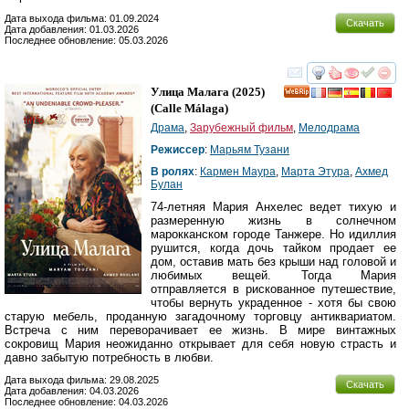
Дата выхода фильма: 01.09.2024
Скачать
Дата добавления: 01.03.2026
Последнее обновление: 05.03.2026
смотреть
инте
Улица Малага
(2025)
(
Calle Málaga
)
Драма
,
Зарубежный фильм
,
Мелодрама
Режиссер
:
Марьям Тузани
В ролях
:
Кармен Маура
,
Марта Этура
,
Ахмед
Булан
74-летняя Мария Анхелес ведет тихую и
размеренную жизнь в солнечном
марокканском городе Танжере. Но идиллия
рушится, когда дочь тайком продает ее
дом, оставив мать без крыши над головой и
любимых вещей. Тогда Мария
отправляется в рискованное путешествие,
чтобы вернуть украденное - хотя бы свою
старую мебель, проданную загадочному торговцу антиквариатом.
Встреча с ним переворачивает ее жизнь. В мире винтажных
сокровищ Мария неожиданно открывает для себя новую страсть и
давно забытую потребность в любви.
Дата выхода фильма: 29.08.2025
Скачать
Дата добавления: 04.03.2026
Последнее обновление: 04.03.2026