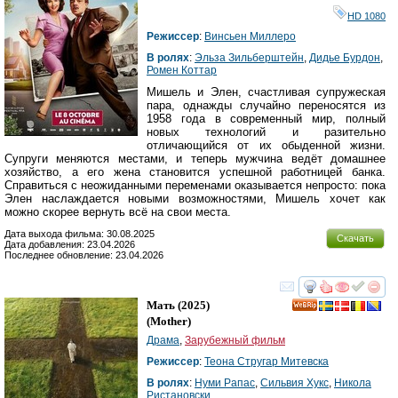
HD 1080
Режиссер
:
Винсьен Миллеро
В ролях
:
Эльза Зильберштейн
,
Дидье Бурдон
,
Ромен Коттар
Мишель и Элен, счастливая супружеская
пара, однажды случайно переносятся из
1958 года в современный мир, полный
новых технологий и разительно
отличающийся от их обыденной жизни.
Супруги меняются местами, и теперь мужчина ведёт домашнее
хозяйство, а его жена становится успешной работницей банка.
Справиться с неожиданными переменами оказывается непросто: пока
Элен наслаждается новыми возможностями, Мишель хочет как
можно скорее вернуть всё на свои места.
Дата выхода фильма: 30.08.2025
Скачать
Дата добавления: 23.04.2026
Последнее обновление: 23.04.2026
смотреть
инте
Мать
(2025)
(
Mother
)
Драма
,
Зарубежный фильм
Режиссер
:
Теона Стругар Митевска
В ролях
:
Нуми Рапас
,
Сильвия Хукс
,
Никола
Ристановски