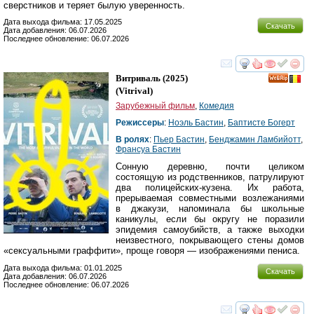
сверстников и теряет былую уверенность.
Дата выхода фильма: 17.05.2025
Скачать
Дата добавления: 06.07.2026
Последнее обновление: 06.07.2026
смотреть
инте
Витриваль
(2025)
(
Vitrival
)
Зарубежный фильм
,
Комедия
Режиссеры
:
Ноэль Бастин
,
Баптисте Богерт
В ролях
:
Пьер Бастин
,
Бенджамин Ламбийотт
,
Франсуа Бастин
Сонную деревню, почти целиком
состоящую из родственников, патрулируют
два полицейских-кузена. Их работа,
прерываемая совместными возлежаниями
в джакузи, напоминала бы школьные
каникулы, если бы округу не поразили
эпидемия самоубийств, а также выходки
неизвестного, покрывающего стены домов
«сексуальными граффити», проще говоря — изображениями пениса.
Дата выхода фильма: 01.01.2025
Скачать
Дата добавления: 06.07.2026
Последнее обновление: 06.07.2026