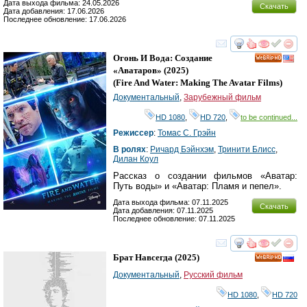
Дата выхода фильма: 24.05.2026
Скачать
Дата добавления: 17.06.2026
Последнее обновление: 17.06.2026
смотреть
инте
Огонь И Вода: Создание
HD
«Аватаров»
(2025)
(
Fire And Water: Making The Avatar Films
)
Документальный
,
Зарубежный фильм
HD 1080
,
HD 720
,
to be continued...
Режиссер
:
Томас С. Грэйн
В ролях
:
Ричард Бэйнхэм
,
Тринити Блисс
,
Дилан Коул
Рассказ о создании фильмов «Аватар:
Путь воды» и «Аватар: Пламя и пепел».
Дата выхода фильма: 07.11.2025
Скачать
Дата добавления: 07.11.2025
Последнее обновление: 07.11.2025
смотреть
инте
Брат Навсегда
(2025)
HD
Документальный
,
Русский фильм
HD 1080
,
HD 720