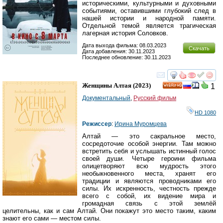
историческими, культурными и духовными
событиями, оставившими глубокий след в
нашей истории и народной памяти.
Отдельной темой является трагическая
лагерная история Соловков.
Дата выхода фильма: 08.03.2023
Скачать
Дата добавления: 30.11.2023
Последнее обновление: 30.11.2023
смотреть
инте
Женщины Алтая
(2023)
1
HD
Документальный
,
Русский фильм
HD 1080
Режиссер
:
Ирина Муромцева
Алтай — это сакральное место,
сосредоточие особой энергии. Там можно
встретить себя и услышать истинный голос
своей души. Четыре героини фильма
олицетворяют всю мудрость этого
необыкновенного места, хранят его
традиции и являются проводниками его
силы. Их искренность, честность прежде
всего с собой, их видение мира и
громадная связь с этой землёй
целительны, как и сам Алтай. Они покажут это место таким, каким
знают его сами — местом силы.