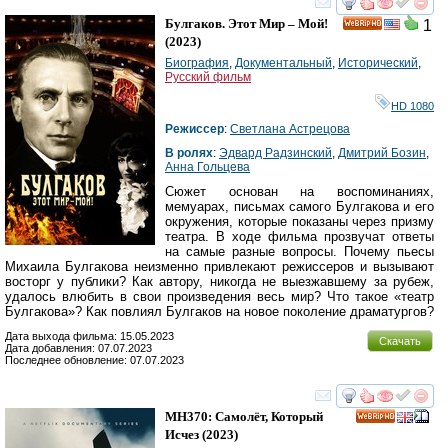
смотреть
инте
Булгаков. Этот Мир – Мой!
1
HD
(2023)
Биография
,
Документальный
,
Исторический
,
Русский фильм
HD 1080
Режиссер
:
Светлана Астрецова
В ролях
:
Эдвард Радзинский
,
Дмитрий Бозин
,
Анна Гольцева
Сюжет основан на воспоминаниях,
мемуарах, письмах самого Булгакова и его
окружения, которые показаны через призму
театра. В ходе фильма прозвучат ответы
на самые разные вопросы. Почему пьесы
Михаила Булгакова неизменно привлекают режиссеров и вызывают
восторг у публики? Как автору, никогда не выезжавшему за рубеж,
удалось влюбить в свои произведения весь мир? Что такое «театр
Булгакова»? Как повлиял Булгаков на новое поколение драматургов?
Дата выхода фильма: 15.05.2023
Скачать
Дата добавления: 07.07.2023
Последнее обновление: 07.07.2023
смотреть
инте
MH370: Самолёт, Который
HD
Исчез
(2023)