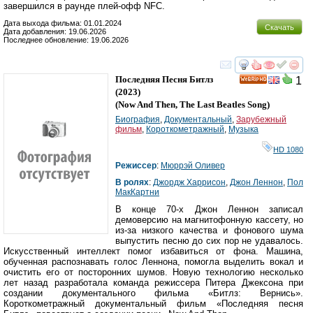
завершился в раунде плей-офф NFC.
Дата выхода фильма: 01.01.2024
Скачать
Дата добавления: 19.06.2026
Последнее обновление: 19.06.2026
смотреть
инте
Последняя Песня Битлз
1
HD
(2023)
(
Now And Then, The Last Beatles Song
)
Биография
,
Документальный
,
Зарубежный
фильм
,
Короткометражный
,
Музыка
HD 1080
Режиссер
:
Мюррэй Оливер
В ролях
:
Джордж Харрисон
,
Джон Леннон
,
Пол
МакКартни
В конце 70-х Джон Леннон записал
демоверсию на магнитофонную кассету, но
из-за низкого качества и фонового шума
выпустить песню до сих пор не удавалось.
Искусственный интеллект помог избавиться от фона. Машина,
обученная распознавать голос Леннона, помогла выделить вокал и
очистить его от посторонних шумов. Новую технологию несколько
лет назад разработала команда режиссера Питера Джексона при
создании документального фильма «Битлз: Вернись».
Короткометражный документальный фильм «Последняя песня