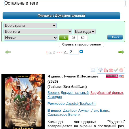
Остальные теги
Фильмы
/ Документальный
Поиск
15
25
50
Скрывать просмотренные
1
2
3
· · ·
21
смотреть
инте
Чудаки: Лучшее И Последнее
(2026)
(
Jackass: Best And Last
)
Боевик
,
Документальный
,
Зарубежный фильм
,
Комедия
Режиссер
:
Джефф Треймейн
В ролях
:
Джейсон Акунья
,
Лэнс Бэнгс
,
Сальваторе Белечи
Команда легендарных "Чудаков"
возвращается на экраны в последний раз.