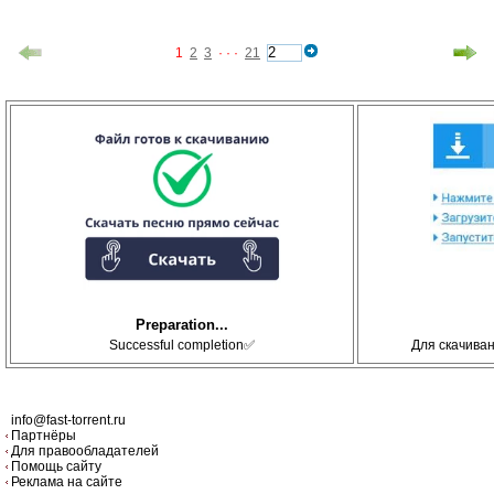
1
2
3
· · ·
21
Preparation...
Successful completion✅
Для скачива
info@fast-torrent.ru
Партнёры
Для правообладателей
Помощь сайту
Реклама на сайте