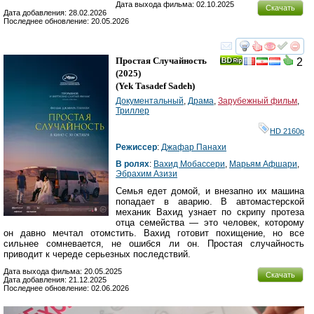
Дата выхода фильма: 02.10.2025
Скачать
Дата добавления: 28.02.2026
Последнее обновление: 20.05.2026
смотреть
инте
Простая Случайность
2
(2025)
(
Yek Tasadef Sadeh
)
Документальный
,
Драма
,
Зарубежный фильм
,
Триллер
HD 2160р
Режиссер
:
Джафар Панахи
В ролях
:
Вахид Мобассери
,
Марьям Афшари
,
Эбрахим Азизи
Семья едет домой, и внезапно их машина
попадает в аварию. В автомастерской
механик Вахид узнает по скрипу протеза
отца семейства — это человек, которому
он давно мечтал отомстить. Вахид готовит похищение, но все
сильнее сомневается, не ошибся ли он. Простая случайность
приводит к череде серьезных последствий.
Дата выхода фильма: 20.05.2025
Скачать
Дата добавления: 21.12.2025
Последнее обновление: 02.06.2026