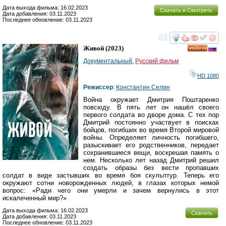
Дата выхода фильма: 16.02.2023
Скачать и Смотреть
Дата добавления: 03.11.2023
Последнее обновление: 03.11.2023
смотреть
инте
Живой
(2023)
HD
Документальный
,
Русский фильм
HD 1080
Режиссер
:
Константин Селин
Война окружает Дмитрия Поштаренко
повсюду. В пять лет он нашёл своего
первого солдата во дворе дома. С тех пор
Дмитрий постоянно участвует в поисках
бойцов, погибших во время Второй мировой
войны. Определяет личность погибшего,
разыскивает его родственников, передает
сохранившиеся вещи, воскрешая память о
нем. Несколько лет назад Дмитрий решил
создать образы без вести пропавших
солдат в виде застывших во время боя скульптур. Теперь его
окружают сотни новорожденных людей, в глазах которых немой
вопрос: «Ради чего они умерли и зачем вернулись в этот
искалеченный мир?»
Дата выхода фильма: 16.02.2023
Скачать
Дата добавления: 03.11.2023
Последнее обновление: 03.11.2023