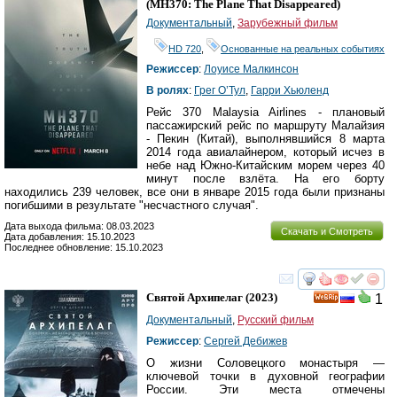
(
MH370: The Plane That Disappeared
)
Документальный
,
Зарубежный фильм
HD 720
,
Основанные на реальных событиях
Режиссер
:
Лоуисе Малкинсон
В ролях
:
Грег О’Тул
,
Гарри Хьюленд
Рейс 370 Malaysia Airlines - плановый
пассажирский рейс по маршруту Малайзия
- Пекин (Китай), выполнявшийся 8 марта
2014 года авиалайнером, который исчез в
небе над Южно-Китайским морем через 40
минут после взлёта. На его борту
находились 239 человек, все они в январе 2015 года были признаны
погибшими в результате "несчастного случая".
Дата выхода фильма: 08.03.2023
Скачать и Смотреть
Дата добавления: 15.10.2023
Последнее обновление: 15.10.2023
смотреть
инте
Святой Архипелаг
(2023)
1
Документальный
,
Русский фильм
Режиссер
:
Сергей Дебижев
О жизни Соловецкого монастыря —
ключевой точки в духовной географии
России. Эти места отмечены