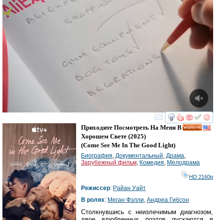
смотреть
инте
Приходите Посмотреть На Меня В
HD
Хорошем Свете
(2025)
(
Come See Me In The Good Light
)
Биография
,
Документальный
,
Драма
,
Зарубежный фильм
,
Комедия
,
Мелодрама
HD 2160р
Режиссер
:
Райан Уайт
В ролях
:
Меган Фэлли
,
Андреа Гибсон
Столкнувшись с неизлечимым диагнозом,
двое влюбленных поэтов пускаются в