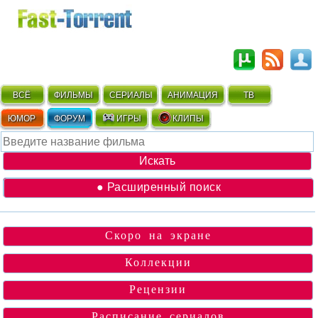
ВСЁ
ФИЛЬМЫ
СЕРИАЛЫ
АНИМАЦИЯ
ТВ
ЮМОР
ФОРУМ
ИГРЫ
КЛИПЫ
● Расширенный поиск
Скоро на экране
Коллекции
Рецензии
Расписание сериалов