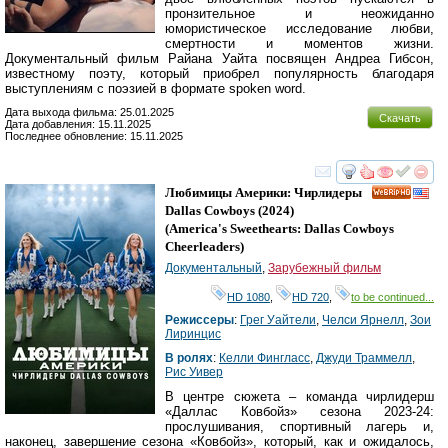
пронзительное и неожиданно
юмористическое исследование любви,
смертности и моментов жизни.
Документальный фильм Райана Уайта посвящен Андреа Гибсон,
известному поэту, который приобрел популярность благодаря
выступлениям с поэзией в формате spoken word.
Дата выхода фильма: 25.01.2025
Скачать
Дата добавления: 15.11.2025
Последнее обновление: 15.11.2025
смотреть
инте
Любимицы Америки: Чирлидеры
HD
Dallas Cowboys
(2024)
(
America's Sweethearts: Dallas Cowboys
Cheerleaders
)
Документальный
,
Зарубежный фильм
HD 1080
,
HD 720
,
to be continued...
Режиссеры
:
Грег Уайтели
,
Челси Ярнелл
,
Зои
Лиринцис
В ролях
:
Келли Фингласс
,
Джуди Траммелл
,
Рис Уивер
В центре сюжета – команда чирлидерш
«Даллас Ковбойз» сезона 2023-24:
прослушивания, спортивный лагерь и,
наконец, завершение сезона «Ковбойз», который, как и ожидалось,