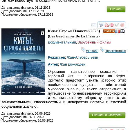
Битлз» повествует о создании песни «Now And Then»…
Дата выхода фильма: 01.11.2023
Скачать
Дата добавления: 17.11.2023
Последнее обновление: 17.11.2023
смотреть
инте
Киты: Стражи Планеты
(2023)
HD
(
Les Gardiennes De La Planète
)
Документальный
,
Зарубежный фильм
HD 1080
,
Про животных
Режиссер
:
Жан-Альбер Льевр
Актер
:
Жан Дюжарден
Огромное таинственное создание —
горбатый кит — выброшено на берег.
Зрителю предстоит узнать историю этих
необыкновенных существ — обитателей
мирового океана, а также отправиться в
путешествие по неизведанным территориям
и малоизвестному обществу китов с их
замечательными способностями и невероятно богатой и сложной
социальной жизнью.
Дата выхода фильма: 08.06.2023
Скачать и Смотреть
Дата добавления: 26.08.2023
Последнее обновление: 26.08.2023