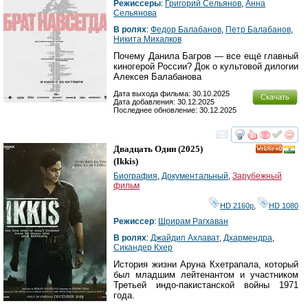
Режиссеры
:
Григорий Сельянов
,
Анна
Сельянова
В ролях
:
Федор Балабанов
,
Петр Балабанов
,
Никита Михалков
Почему Данила Багров — все ещё главный
киногерой России? Док о культовой дилогии
Алексея Балабанова
Дата выхода фильма: 30.10.2025
Скачать
Дата добавления: 30.12.2025
Последнее обновление: 30.12.2025
смотреть
инте
Двадцать Один
(2025)
HD
(
Ikkis
)
Биография
,
Документальный
,
Зарубежный
фильм
HD 2160р
,
HD 1080
Режиссер
:
Шрирам Рагхаван
В ролях
:
Джайдип Ахлават
,
Дхармендра
,
Сикандер Кхер
История жизни Аруна Кхетрапала, который
был младшим лейтенантом и участником
Третьей индо-пакистанской войны 1971
года.