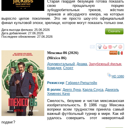
Старая гвардия безумцев готова показать
свою прощальную порцию
зубодробительных трюков, жёстких
пранков и абсурдного юмора, на которых
выросло целое поколение. Это не просто шоу-это официальный
финал культовой эпохи, зрелище, которое могут показать только они.
Дата выхода фильма: 25.06.2026
Скачать
Дата добавления: 27.06.2026
Последнее обновление: 27.06.2026
смотреть
инте
Мексика-86
(2026)
(
México 86
)
Документальный
,
Драма
,
Зарубежный фильм
,
Комедия
,
Спорт
HD 1080
Режиссер
:
Гэбриел Рипштейн
В ролях
:
Диего Луна
,
Карла Соуса
,
Даниэль
Хименес Качо
Смелость, безумие и чистая мексиканская
изобретательность. В 1986 году Мексика
вопреки всем трудностям приняла самый
важный футбольный турнир в мире. Как ей
удалось совершить этот невероятный
подвиг?