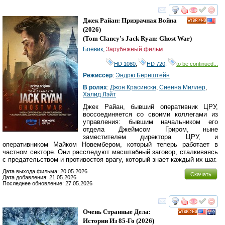
смотреть
инте
Джек Райан: Призрачная Война
HD
(2026)
(
Tom Clancy's Jack Ryan: Ghost War
)
Боевик
,
Зарубежный фильм
HD 1080
,
HD 720
,
to be continued...
Режиссер
:
Эндрю Бернштейн
В ролях
:
Джон Красински
,
Сиенна Миллер
,
Халид Лэйт
Джек Райан, бывший оперативник ЦРУ,
воссоединяется со своими коллегами из
управления: бывшим начальником его
отдела Джеймсом Гриром, ныне
заместителем директора ЦРУ, и
оперативником Майком Новембером, который теперь работает в
частном секторе. Они расследуют масштабный заговор, сталкиваясь
с предательством и противостоя врагу, который знает каждый их шаг.
Дата выхода фильма: 20.05.2026
Скачать
Дата добавления: 21.05.2026
Последнее обновление: 27.05.2026
смотреть
инте
Очень Странные Дела:
HD
Истории Из 85-Го
(2026)