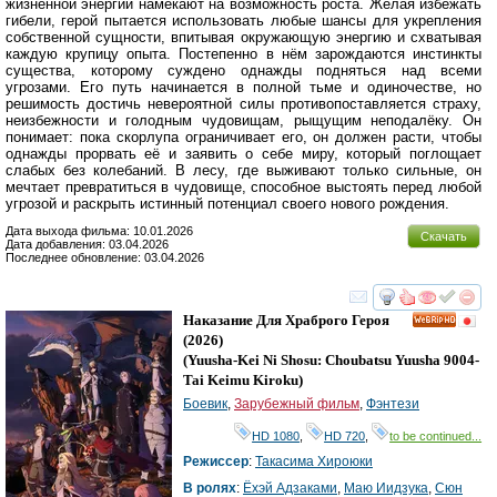
жизненной энергии намекают на возможность роста. Желая избежать
гибели, герой пытается использовать любые шансы для укрепления
собственной сущности, впитывая окружающую энергию и схватывая
каждую крупицу опыта. Постепенно в нём зарождаются инстинкты
существа, которому суждено однажды подняться над всеми
угрозами. Его путь начинается в полной тьме и одиночестве, но
решимость достичь невероятной силы противопоставляется страху,
неизбежности и голодным чудовищам, рыщущим неподалёку. Он
понимает: пока скорлупа ограничивает его, он должен расти, чтобы
однажды прорвать её и заявить о себе миру, который поглощает
слабых без колебаний. В лесу, где выживают только сильные, он
мечтает превратиться в чудовище, способное выстоять перед любой
угрозой и раскрыть истинный потенциал своего нового рождения.
Дата выхода фильма: 10.01.2026
Скачать
Дата добавления: 03.04.2026
Последнее обновление: 03.04.2026
смотреть
инте
Наказание Для Храброго Героя
HD
(2026)
(
Yuusha-Kei Ni Shosu: Choubatsu Yuusha 9004-
Tai Keimu Kiroku
)
Боевик
,
Зарубежный фильм
,
Фэнтези
HD 1080
,
HD 720
,
to be continued...
Режиссер
:
Такасима Хироюки
В ролях
:
Ёхэй Адзаками
,
Маю Иидзука
,
Сюн