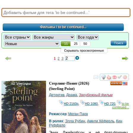
Фильмы
/ to be continued...
Поиск
15
25
50
Скрывать просмотренные
1
2
3
смотреть
инте
Стерлинг-Поинт
(2026)
HD
(
Sterling Point
)
Детектив
,
Драма
,
Зарубежный фильм
HD 2160р
,
HD 1080
,
HD 720
,
to be
continued...
Режиссер
:
Меган Парк
В ролях
:
Элла Рубин
,
Амели Хёферль
,
Кин
Руффало
Энни Джейкобсон и её брат-близнец,