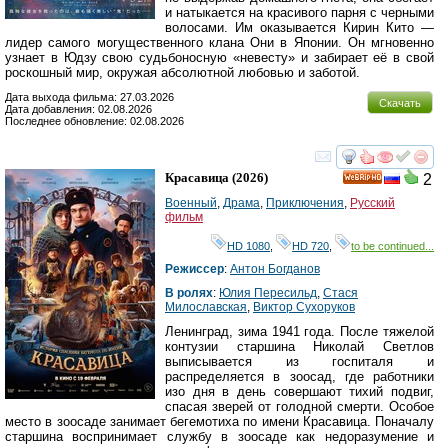
и натыкается на красивого парня с черными
волосами. Им оказывается Кирин Кито —
лидер самого могущественного клана Они в Японии. Он мгновенно
узнает в Юдзу свою судьбоносную «невесту» и забирает её в свой
роскошный мир, окружая абсолютной любовью и заботой.
Дата выхода фильма: 27.03.2026
Скачать
Дата добавления: 02.08.2026
Последнее обновление: 02.08.2026
смотреть
инте
Красавица
(2026)
2
HD
Военный
,
Драма
,
Приключения
,
Русский
фильм
HD 1080
,
HD 720
,
to be continued...
Режиссер
:
Антон Богданов
В ролях
:
Юлия Пересильд
,
Стася
Милославская
,
Виктор Сухоруков
Ленинград, зима 1941 года. После тяжелой
контузии старшина Николай Светлов
выписывается из госпиталя и
распределяется в зоосад, где работники
изо дня в день совершают тихий подвиг,
спасая зверей от голодной смерти. Особое
место в зоосаде занимает бегемотиха по имени Красавица. Поначалу
старшина воспринимает службу в зоосаде как недоразумение и