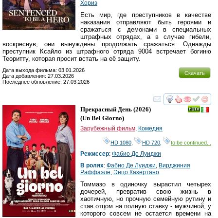
Хориэ
Есть мир, где преступников в качестве
наказания отправляют быть героями и
сражаться с демонами в специальных
штрафных отрядах, а в случае гибели,
воскреснув, они вынуждены продолжать сражаться. Однажды
преступник Ксайло из штрафного отряда 9004 встречает богиню
Теоритту, которая просит встать на её защиту.
Дата выхода фильма: 03.01.2026
Скачать
Дата добавления: 27.03.2026
Последнее обновление: 27.03.2026
смотреть
инте
Прекрасный День
(2026)
(
Un Bel Giorno
)
Зарубежный фильм
,
Комедия
HD 1080
,
HD 720
,
to be continued...
Режиссер
:
Фабио Де Луиджи
В ролях
:
Фабио Де Луиджи
,
Вирджиния
Раффаэле
,
Энцо Казертано
Томмазо в одиночку вырастил четырех
дочерей, превратив свою жизнь в
хаотичную, но прочную семейную рутину и
став отцом на полную ставку - мужчиной, у
которого совсем не остается времени на