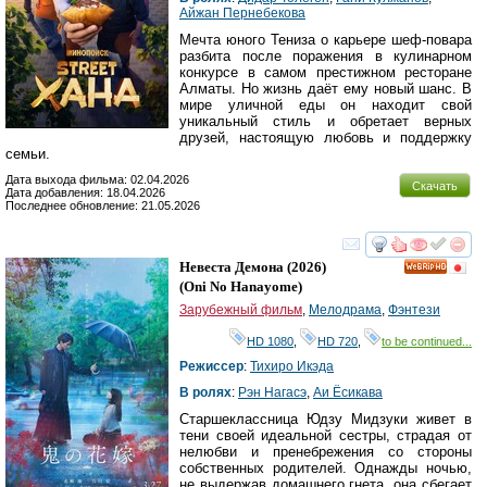
Айжан Пернебекова
Мечта юного Тениза о карьере шеф-повара
разбита после поражения в кулинарном
конкурсе в самом престижном ресторане
Алматы. Но жизнь даёт ему новый шанс. В
мире уличной еды он находит свой
уникальный стиль и обретает верных
друзей, настоящую любовь и поддержку
семьи.
Дата выхода фильма: 02.04.2026
Скачать
Дата добавления: 18.04.2026
Последнее обновление: 21.05.2026
смотреть
инте
Невеста Демона
(2026)
HD
(
Oni No Hanayome
)
Зарубежный фильм
,
Мелодрама
,
Фэнтези
HD 1080
,
HD 720
,
to be continued...
Режиссер
:
Тихиро Икэда
В ролях
:
Рэн Нагасэ
,
Аи Ёсикава
Старшеклассница Юдзу Мидзуки живет в
тени своей идеальной сестры, страдая от
нелюбви и пренебрежения со стороны
собственных родителей. Однажды ночью,
не выдержав домашнего гнета, она сбегает