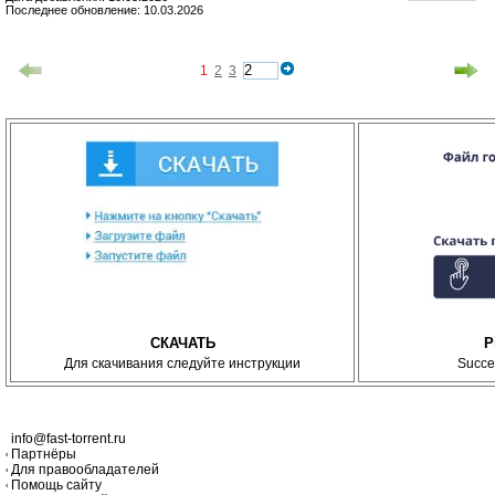
Последнее обновление: 10.03.2026
1
2
3
СКАЧАТЬ
P
Для скачивания следуйте инструкции
Succe
info@fast-torrent.ru
Партнёры
Для правообладателей
Помощь сайту