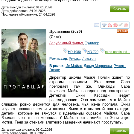
Дата выхода фильма: 01.01.2026
Скачать
Дата добавления: 24.04.2026
Последнее обновление: 24.04.2026
смотреть
инте
Пропавшая
(2026)
HD
(
Gone
)
Зарубежный фильм
,
Триллер
HD 1080
,
HD 720
,
to be continued...
Режиссер
:
Ричард Лэкстон
В ролях
:
Ив Майлс
,
Дэвид Моррисси
,
Руперт
Эванс
Директор школы Майкл Полли живёт по
строгим правилам. Его жена Сара
преподаёт там же. Однажды Сара
исчезает. Майкл попадает под подозрение.
Детектив Энни Кэссиди ведёт
расследование. Она замечает, что Майкл
слишком ровно держится для человека, чья жена пропала. Энни
изучает прошлое семьи и школы. Вместе с коллегой она находит
детали, которые не вяжутся с идеальным образом Майкла. Сара
боялась чего-то, но молчала. У Майкла есть алиби, но Энни ищет
мотив. Тени за стенами элитного заведения начинают проступать.
Дата выхода фильма: 01.01.2026
Скачать
Дата добавления: 10.03.2026