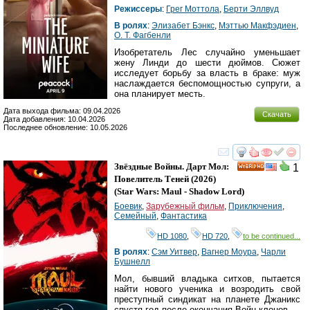
Режиссеры
:
Грег Моттола
,
Берти Эллвуд
В ролях
:
Элизабет Бэнкс
,
Мэттью Макфэдиен
,
О. Т. Фагбенли
Изобретатель Лес случайно уменьшает
жену Линди до шести дюймов. Сюжет
исследует борьбу за власть в браке: муж
наслаждается беспомощностью супруги, а
она планирует месть.
Дата выхода фильма: 09.04.2026
Скачать
Дата добавления: 10.04.2026
Последнее обновление: 10.05.2026
смотреть
инте
Звёздные Войны. Дарт Мол:
1
HD
Повелитель Теней
(2026)
(
Star Wars: Maul - Shadow Lord
)
Боевик
,
Зарубежный фильм
,
Приключения
,
Семейный
,
Фантастика
HD 1080
,
HD 720
,
to be continued...
В ролях
:
Сэм Уитвер
,
Вагнер Моура
,
Чарли
Бушнелл
Мол, бывший владыка ситхов, пытается
найти нового ученика и возродить свой
преступный синдикат на планете Джаникс
спустя год после окончания Войн клонов.