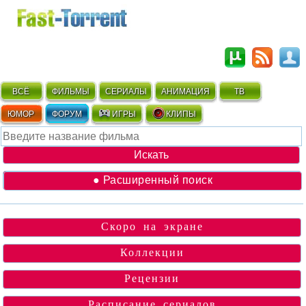
ВСЁ
ФИЛЬМЫ
СЕРИАЛЫ
АНИМАЦИЯ
ТВ
ЮМОР
ФОРУМ
ИГРЫ
КЛИПЫ
● Расширенный поиск
Скоро на экране
Коллекции
Рецензии
Расписание сериалов