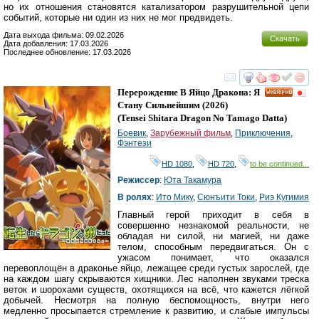
но их отношения становятся катализатором разрушительной цепи
событий, которые ни один из них не мог предвидеть.
Дата выхода фильма: 09.02.2026
Скачать
Дата добавления: 17.03.2026
Последнее обновление: 17.03.2026
смотреть
инте
Перерождение В Яйцо Дракона: Я
HD
Стану Сильнейшим
(2026)
(
Tensei Shitara Dragon No Tamago Datta
)
Боевик
,
Зарубежный фильм
,
Приключения
,
Фэнтези
HD 1080
,
HD 720
,
to be continued...
Режиссер
:
Юта Такамура
В ролях
:
Ито Мику
,
Сюнъити Токи
,
Риэ Кугимия
Главный герой приходит в себя в
совершенно незнакомой реальности, не
обладая ни силой, ни магией, ни даже
телом, способным передвигаться. Он с
ужасом понимает, что оказался
перевоплощён в драконье яйцо, лежащее среди густых зарослей, где
на каждом шагу скрываются хищники. Лес наполнен звуками треска
веток и шорохами существ, охотящихся на всё, что кажется лёгкой
добычей. Несмотря на полную беспомощность, внутри него
медленно просыпается стремление к развитию, и слабые импульсы