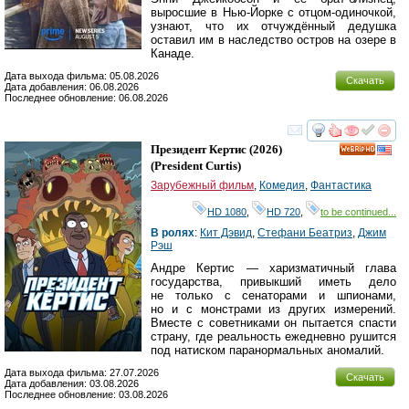
выросшие в Нью-Йорке с отцом-одиночкой,
узнают, что их отчуждённый дедушка
оставил им в наследство остров на озере в
Канаде.
Дата выхода фильма: 05.08.2026
Скачать
Дата добавления: 06.08.2026
Последнее обновление: 06.08.2026
смотреть
инте
Президент Кертис
(2026)
HD
(
President Curtis
)
Зарубежный фильм
,
Комедия
,
Фантастика
HD 1080
,
HD 720
,
to be continued...
В ролях
:
Кит Дэвид
,
Стефани Беатриз
,
Джим
Рэш
Андре Кертис — харизматичный глава
государства, привыкший иметь дело
не только с сенаторами и шпионами,
но и с монстрами из других измерений.
Вместе с советниками он пытается спасти
страну, где реальность ежедневно рушится
под натиском паранормальных аномалий.
Дата выхода фильма: 27.07.2026
Скачать
Дата добавления: 03.08.2026
Последнее обновление: 03.08.2026