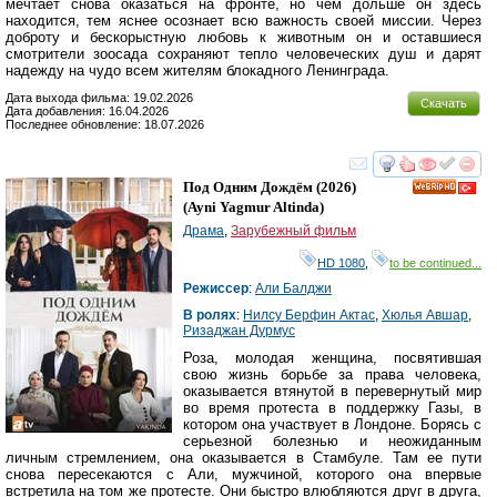
мечтает снова оказаться на фронте, но чем дольше он здесь
находится, тем яснее осознает всю важность своей миссии. Через
доброту и бескорыстную любовь к животным он и оставшиеся
смотрители зоосада сохраняют тепло человеческих душ и дарят
надежду на чудо всем жителям блокадного Ленинграда.
Дата выхода фильма: 19.02.2026
Скачать
Дата добавления: 16.04.2026
Последнее обновление: 18.07.2026
смотреть
инте
Под Одним Дождём
(2026)
HD
(
Ayni Yagmur Altinda
)
Драма
,
Зарубежный фильм
HD 1080
,
to be continued...
Режиссер
:
Али Балджи
В ролях
:
Нилсу Берфин Актас
,
Хюлья Авшар
,
Ризаджан Дурмус
Роза, молодая женщина, посвятившая
свою жизнь борьбе за права человека,
оказывается втянутой в перевернутый мир
во время протеста в поддержку Газы, в
котором она участвует в Лондоне. Борясь с
серьезной болезнью и неожиданным
личным стремлением, она оказывается в Стамбуле. Там ее пути
снова пересекаются с Али, мужчиной, которого она впервые
встретила на том же протесте. Они быстро влюбляются друг в друга,