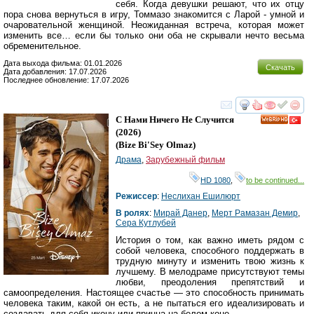
себя. Когда девушки решают, что их отцу
пора снова вернуться в игру, Томмазо знакомится с Ларой - умной и
очаровательной женщиной. Неожиданная встреча, которая может
изменить все… если бы только они оба не скрывали нечто весьма
обременительное.
Дата выхода фильма: 01.01.2026
Скачать
Дата добавления: 17.07.2026
Последнее обновление: 17.07.2026
смотреть
инте
С Нами Ничего Не Случится
HD
(2026)
(
Bize Bi'Sey Olmaz
)
Драма
,
Зарубежный фильм
HD 1080
,
to be continued...
Режиссер
:
Неслихан Ешилюрт
В ролях
:
Мирай Данер
,
Мерт Рамазан Демир
,
Сера Кутлубей
История о том, как важно иметь рядом с
собой человека, способного поддержать в
трудную минуту и изменить твою жизнь к
лучшему. В мелодраме присутствуют темы
любви, преодоления препятствий и
самоопределения. Настоящее счастье — это способность принимать
человека таким, какой он есть, а не пытаться его идеализировать и
создавать для себя икону или принца на белом коне.