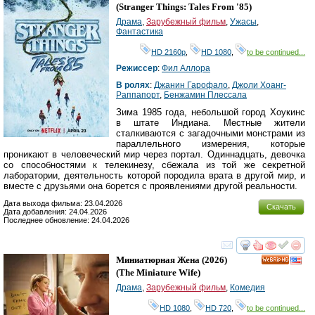
(
Stranger Things: Tales From '85
)
Драма
,
Зарубежный фильм
,
Ужасы
,
Фантастика
HD 2160р
,
HD 1080
,
to be continued...
Режиссер
:
Фил Аллора
В ролях
:
Джанин Гарофало
,
Джоли Хоанг-
Раппапорт
,
Бенжамин Плессала
Зима 1985 года, небольшой город Хоукинс
в штате Индиана. Местные жители
сталкиваются с загадочными монстрами из
параллельного измерения, которые
проникают в человеческий мир через портал. Одиннадцать, девочка
со способностями к телекинезу, сбежала из той же секретной
лаборатории, деятельность которой породила врата в другой мир, и
вместе с друзьями она борется с проявлениями другой реальности.
Дата выхода фильма: 23.04.2026
Скачать
Дата добавления: 24.04.2026
Последнее обновление: 24.04.2026
смотреть
инте
Миниатюрная Жена
(2026)
HD
(
The Miniature Wife
)
Драма
,
Зарубежный фильм
,
Комедия
HD 1080
,
HD 720
,
to be continued...