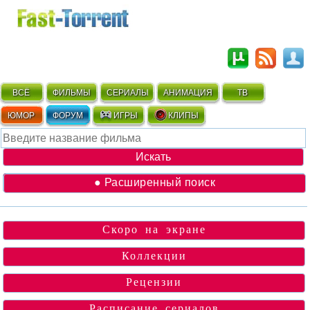
ВСЁ
ФИЛЬМЫ
СЕРИАЛЫ
АНИМАЦИЯ
ТВ
ЮМОР
ФОРУМ
ИГРЫ
КЛИПЫ
● Расширенный поиск
Скоро на экране
Коллекции
Рецензии
Расписание сериалов