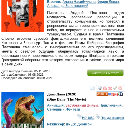
В ролях
:
Алина Насибуллина
,
Федор Левин
,
Александр Золотовицкий
Писатель Андрей Платонов отдал
молодость воспеванию революции и
строительству коммунизма, но потерял в
репрессиях сына; героически выстоял всю
войну, но вернулся с нее с неизлечимым
туберкулезом. Судьба и время Платонова
словно вторили суровой фантасмагории его великих сочинений
Котлован и Чевенгур. Так и в фильме Ромы Либерова биография
Платонова смешалась с кинофантазиями по его произведениям,
мечта о светлом будущем обернулась тоталитарной явью, а
советские песни переплелись с голосом лидера Shortparis и треками
Гражданской обороны: это история сотворения и гибели нового мира
в семи днях.
Дата выхода фильма: 05.11.2020
Скачать и Смотреть
Дата добавления: 08.08.2021
Последнее обновление: 08.08.2021
смотреть
инте
Дино Дана
(2020)
HD
(
Dino Dana: The Movie
)
Анимация
,
Зарубежный фильм
,
Приключения
,
Семейный
,
Фэнтези
HD 1080
,
Про динозавров
Режиссер
:
Дж.Дж. Джонсон