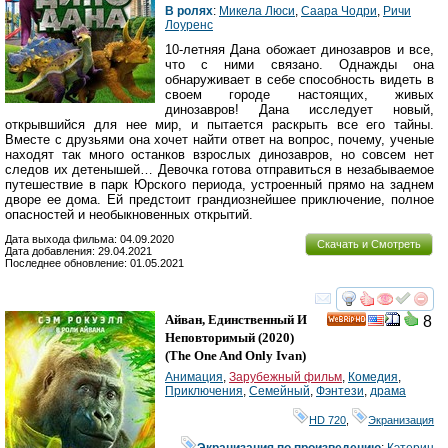
В ролях
:
Микела Люси
,
Саара Чодри
,
Ричи
Лоуренс
10-летняя Дана обожает динозавров и все,
что с ними связано. Однажды она
обнаруживает в себе способность видеть в
своем городе настоящих, живых
динозавров! Дана исследует новый,
открывшийся для нее мир, и пытается раскрыть все его тайны.
Вместе с друзьями она хочет найти ответ на вопрос, почему, ученые
находят так много останков взрослых динозавров, но совсем нет
следов их детенышей… Девочка готова отправиться в незабываемое
путешествие в парк Юрского периода, устроенный прямо на заднем
дворе ее дома. Ей предстоит грандиознейшее приключение, полное
опасностей и необыкновенных открытий.
Дата выхода фильма: 04.09.2020
Скачать и Смотреть
Дата добавления: 29.04.2021
Последнее обновление: 01.05.2021
смотреть
инте
Айван, Единственный И
8
HD
Неповторимый
(2020)
(
The One And Only Ivan
)
Анимация
,
Зарубежный фильм
,
Комедия
,
Приключения
,
Семейный
,
Фэнтези
,
драма
HD 720
,
Экранизация
Экранизация по произведению
:
Кэтерин