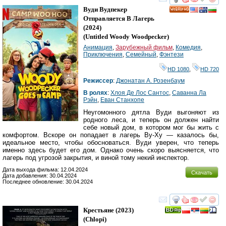
смотреть
инте
Вуди Вудпекер
HD
Отправляется В Лагерь
(2024)
(
Untitled Woody Woodpecker
)
Анимация
,
Зарубежный фильм
,
Комедия
,
Приключения
,
Семейный
,
Фэнтези
HD 1080
,
HD 720
Режиссер
:
Джонатан А. Розенбаум
В ролях
:
Хлоя Де Лос Сантос
,
Саванна Ла
Рэйн
,
Еван Станхопе
Неугомонного дятла Вуди выгоняют из
родного леса, и теперь он должен найти
себе новый дом, в котором мог бы жить с
комфортом. Вскоре он попадает в лагерь Ву-Ху — казалось бы,
идеальное место, чтобы обосноваться. Вуди уверен, что теперь
именно здесь будет его дом. Однако очень скоро выясняется, что
лагерь под угрозой закрытия, и виной тому некий инспектор.
Дата выхода фильма: 12.04.2024
Скачать
Дата добавления: 30.04.2024
Последнее обновление: 30.04.2024
смотреть
инте
Крестьяне
(2023)
(
Chlopi
)