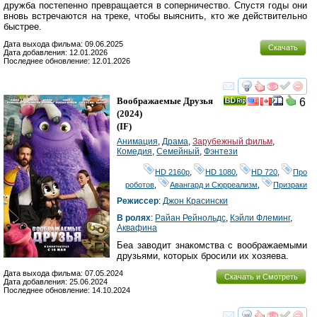
дружба постепенно превращается в соперничество. Спустя годы они
вновь встречаются на треке, чтобы выяснить, кто же действительно
быстрее.
Дата выхода фильма: 09.06.2025
Скачать
Дата добавления: 12.01.2026
Последнее обновление: 12.01.2026
смотреть
инте
Воображаемые Друзья
6
(2024)
(
IF
)
Анимация
,
Драма
,
Зарубежный фильм
,
Комедия
,
Семейный
,
Фэнтези
HD 2160р
,
HD 1080
,
HD 720
,
Про
роботов
,
Авангард и Сюрреализм
,
Призраки
Режиссер
:
Джон Красински
В ролях
:
Райан Рейнольдс
,
Кэйли Флеминг
,
Аквафина
Беа заводит знакомства с воображаемыми
друзьями, которых бросили их хозяева.
Дата выхода фильма: 07.05.2024
Скачать и Смотреть
Дата добавления: 25.06.2024
Последнее обновление: 14.10.2024