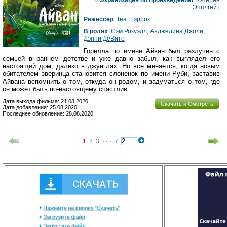
Эпплгейт
Режиссер
:
Теа Шэррок
В ролях
:
Сэм Рокуэлл
,
Анджелина Джоли
,
Дэнни ДеВито
Горилла по имени Айван был разлучен с
семьей в раннем детстве и уже давно забыл, как выглядел его
настоящий дом, далеко в джунглях. Но все меняется, когда новым
обитателем зверинца становится слоненок по имени Руби, заставив
Айвана вспомнить о том, откуда он родом, и задуматься о том, где
он может быть по-настоящему счастлив.
Дата выхода фильма: 21.08.2020
Скачать и Смотреть
Дата добавления: 25.08.2020
Последнее обновление: 28.08.2020
1
2
3
· · ·
7