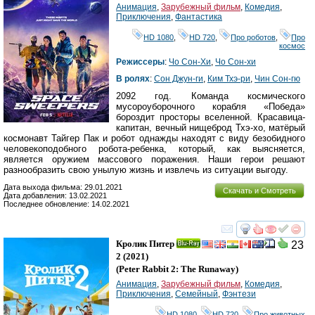
Анимация
,
Зарубежный фильм
,
Комедия
,
Приключения
,
Фантастика
HD 1080
,
HD 720
,
Про роботов
,
Про
космос
Режиссеры
:
Чо Сон-Хи
,
Чо Сон-хи
В ролях
:
Сон Джун-ги
,
Ким Тхэ-ри
,
Чин Сон-гю
2092 год. Команда космического
мусороуборочного корабля «Победа»
бороздит просторы вселенной. Красавица-
капитан, вечный нищеброд Тхэ-хо, матёрый
космонавт Тайгер Пак и робот однажды находят с виду безобидного
человекоподобного робота-ребенка, который, как выясняется,
является оружием массового поражения. Наши герои решают
разнообразить свою унылую жизнь и извлечь из ситуации выгоду.
Дата выхода фильма: 29.01.2021
Скачать и Смотреть
Дата добавления: 13.02.2021
Последнее обновление: 14.02.2021
смотреть
инте
Кролик Питер
23
Ray
2
(2021)
(
Peter Rabbit 2: The Runaway
)
Анимация
,
Зарубежный фильм
,
Комедия
,
Приключения
,
Семейный
,
Фэнтези
HD 1080
,
HD 720
,
Про животных