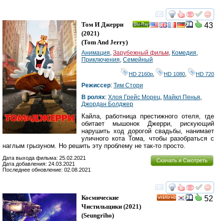
смотреть
инте
Том И Джерри
43
Ray
(2021)
(
Tom And Jerry
)
Анимация
,
Зарубежный фильм
,
Комедия
,
Приключения
,
Семейный
HD 2160р
,
HD 1080
,
HD 720
Режиссер
:
Тим Стори
В ролях
:
Хлоя Грейс Морец
,
Майкл Пенья
,
Джордан Болджер
Кайла, работница престижного отеля, где
обитает мышонок Джерри, рискующий
нарушить ход дорогой свадьбы, нанимает
уличного кота Тома, чтобы разобраться с
наглым грызуном. Но решить эту проблему не так-то просто.
Дата выхода фильма: 25.02.2021
Скачать и Смотреть
Дата добавления: 24.03.2021
Последнее обновление: 02.08.2021
смотреть
инте
Космические
52
HD
Чистильщики
(2021)
(
Seungriho
)