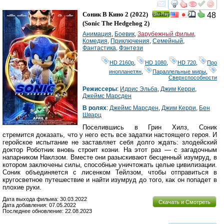
смотреть
инте
Соник В Кино 2
(2022)
48
Ray
(
Sonic The Hedgehog 2
)
Анимация
,
Боевик
,
Зарубежный фильм
,
Комедия
,
Приключения
,
Семейный
,
Фантастика
,
Фэнтези
HD 2160р
,
HD 1080
,
HD 720
,
Про
инопланетян
,
Параллельные миры
,
Сверхспособности
Режиссеры
:
Идрис Эльба
,
Джим Керри
,
Джеймс Марсден
В ролях
:
Джеймс Марсден
,
Джим Керри
,
Бен
Шварц
Поселившись в Грин Хилз, Соник
стремится доказать, что у него есть все задатки настоящего героя. И
геройское испытание не заставляет себя долго ждать: злодейский
доктор Роботник вновь строит козни. На этот раз — с загадочным
напарником Наклзом. Вместе они разыскивают бесценный изумруд, в
котором заключены силы, способные уничтожать целые цивилизации.
Соник объединяется с лисенком Тейлзом, чтобы отправиться в
кругосветное путешествие и найти изумруд до того, как он попадет в
плохие руки.
Дата выхода фильма: 30.03.2022
Скачать и Смотреть
Дата добавления: 07.05.2022
Последнее обновление: 22.08.2023