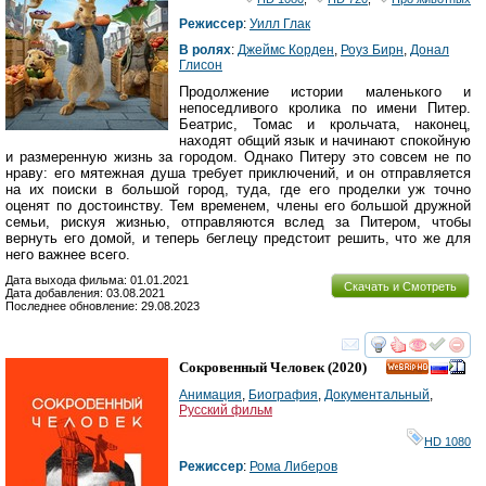
Режиссер
:
Уилл Глак
В ролях
:
Джеймс Корден
,
Роуз Бирн
,
Донал
Глисон
Продолжение истории маленького и
непоседливого кролика по имени Питер.
Беатрис, Томас и крольчата, наконец,
находят общий язык и начинают спокойную
и размеренную жизнь за городом. Однако Питеру это совсем не по
нраву: его мятежная душа требует приключений, и он отправляется
на их поиски в большой город, туда, где его проделки уж точно
оценят по достоинству. Тем временем, члены его большой дружной
семьи, рискуя жизнью, отправляются вслед за Питером, чтобы
вернуть его домой, и теперь беглецу предстоит решить, что же для
него важнее всего.
Дата выхода фильма: 01.01.2021
Скачать и Смотреть
Дата добавления: 03.08.2021
Последнее обновление: 29.08.2023
смотреть
инте
Сокровенный Человек
(2020)
HD
Анимация
,
Биография
,
Документальный
,
Русский фильм
HD 1080
Режиссер
:
Рома Либеров