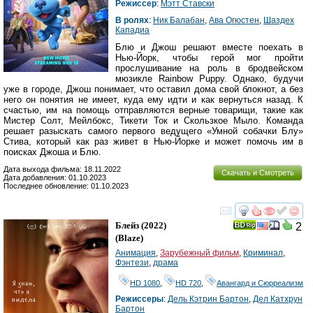
Режиссер
:
Мэтт Ставски
В ролях
:
Ник Балабан
,
Ава Огюстен
,
Шаздех
Кападиа
Блю и Джош решают вместе поехать в
Нью-Йорк, чтобы герой мог пройти
прослушивание на роль в бродвейском
мюзикле Rainbow Puppy. Однако, будучи
уже в городе, Джош понимает, что оставил дома свой блокнот, а без
него он понятия не имеет, куда ему идти и как вернуться назад. К
счастью, им на помощь отправляются верные товарищи, такие как
Мистер Солт, Мейлбокс, Тикети Ток и Скользкое Мыло. Команда
решает разыскать самого первого ведущего «Умной собачки Блу»
Стива, который как раз живет в Нью-Йорке и может помочь им в
поисках Джоша и Блю.
Дата выхода фильма: 18.11.2022
Скачать и Смотреть
Дата добавления: 01.10.2023
Последнее обновление: 01.10.2023
смотреть
инте
Блейз
(2022)
2
(
Blaze
)
Анимация
,
Зарубежный фильм
,
Криминал
,
Фэнтези
,
драма
HD 1080
,
HD 720
,
Авангард и Сюрреализм
Режиссеры
:
Дель Кэтрин Бартон
,
Дел Катхрyн
Бартон