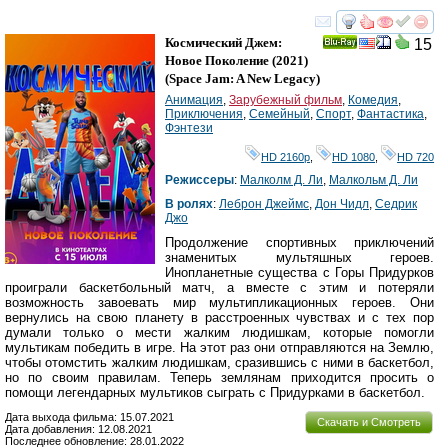
смотреть
инте
Космический Джем:
15
Ray
Новое Поколение
(2021)
(
Space Jam: A New Legacy
)
Анимация
,
Зарубежный фильм
,
Комедия
,
Приключения
,
Семейный
,
Спорт
,
Фантастика
,
Фэнтези
HD 2160р
,
HD 1080
,
HD 720
Режиссеры
:
Малколм Д. Ли
,
Малкольм Д. Ли
В ролях
:
Леброн Джеймс
,
Дон Чидл
,
Седрик
Джо
Продолжение спортивных приключений
знаменитых мультяшных героев.
Инопланетные существа с Горы Придурков
проиграли баскетбольный матч, а вместе с этим и потеряли
возможность завоевать мир мультипликационных героев. Они
вернулись на свою планету в расстроенных чувствах и с тех пор
думали только о мести жалким людишкам, которые помогли
мультикам победить в игре. На этот раз они отправляются на Землю,
чтобы отомстить жалким людишкам, сразившись с ними в баскетбол,
но по своим правилам. Теперь землянам приходится просить о
помощи легендарных мультиков сыграть с Придурками в баскетбол.
Дата выхода фильма: 15.07.2021
Скачать и Смотреть
Дата добавления: 12.08.2021
Последнее обновление: 28.01.2022