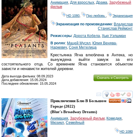
Анимация
,
Для взрослых
,
Драма
,
Зарубежный
фильм
HD 1080
,
Про любовь
,
Экранизация
Экранизация по произведению
:
Владислав
Станислав Реймонт
Режиссеры
:
Дорота Кобела
,
Хью Уэлшман
В ролях
:
Мацей Мусял
,
Юлия Венява-
Наркевич
,
Соня Метелица
Крестьянка Ягна влюблена в Антека, но
вынуждена выйти замуж за его
состоятельного отца. Со временем Ягна становится объектом
зависти и ненависти жителей деревни.
Дата выхода фильма: 08.09.2023
Скачать и Смотреть
Дата добавления: 15.05.2024
Последнее обновление: 15.05.2024
смотреть
инте
Приключения Блю В Большом
HD
Городе
(2022)
(
Blue's Broadway Dreams
)
Анимация
,
Зарубежный фильм
,
Комедия
,
Мюзикл
,
Семейный
HD 1080