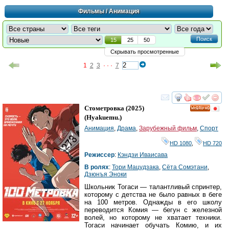
Фильмы
/ Анимация
Поиск
15
25
50
Скрывать просмотренные
1
2
3
· · ·
7
смотреть
инте
Стометровка
(2025)
HD
(
Hyakuemu.
)
Анимация
,
Драма
,
Зарубежный фильм
,
Спорт
HD 1080
,
HD 720
Режиссер
:
Кэндзи Иваисава
В ролях
:
Тори Мацудзака
,
Сёта Сомэтани
,
Дзюнъя Эноки
Школьник Тогаси — талантливый спринтер,
которому с детства не было равных в беге
на 100 метров. Однажды в его школу
переводится Комия — бегун с железной
волей, но которому не хватает техники.
Тогаси начинает обучать Комию, и их