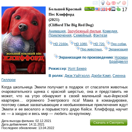
смотреть
инте
Большой Красный
17
Ray
Пес Клиффорд
(2021)
(
Clifford The Big Red Dog
)
Анимация
,
Зарубежный фильм
,
Комедия
,
Приключения
,
Семейный
,
Фэнтези
HD 2160р
,
HD 1080
,
HD 720
,
Про собак
,
Про животных
,
Экранизация
Экранизация по произведению
:
Норман
Брайдвелл
Режиссер
:
Уолт Бекер
В ролях
:
Джэк Уайтхолл
,
Дэрби Кэмп
,
Сиенна
Гиллори
Когда школьница Эмили получает в подарок от спасателя животных
очаровательного щенка с красной шерстью, она и представить не
может, что на утро обнаружит в своей маленькой нью-йоркской
квартирке… огромного 3-метрового пса! Мама в командировке,
поэтому самые захватывающие и необыкновенные приключения ждут
Эмили и ее веселого и порывистого дядю Кейси. Клиффорд научит
их — а заодно и весь мир — любить по-крупному.
Дата выхода фильма: 02.12.2021
Скачать и Смотреть
Дата добавления: 14.11.2021
Последнее обновление: 13.04.2022