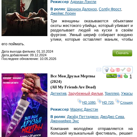
Режиссер
:
Адриан Лэнгли
В ролях
:
Шеннон Далонзо
,
Cолбy Фрост
,
Джеймс Лорин
Три женщины оказываются объектами
охоты жестокого убийцы, который убивает и
разделывает людей на куски в своём
фургоне. Умный шериф собирает воедино
улики, которые оставляет маньяк, чтобы
его поймать.
Дата выхода фильма: 01.10.2024
Скачать
Дата добавления: 09.12.2024
Последнее обновление: 10.05.2026
смотреть
инте
Все Мои Друзья Мертвы
1
Ray
(2024)
(
All My Friends Are Dead
)
Детектив
,
Зарубежный фильм
,
Триллер
,
Ужасы
HD 1080
,
HD 720
,
Слэшер
Режиссер
:
Маркус Данстэн
В ролях
:
Джэйд Петтиджон
,
ДжоДжо Сива
,
Дженнифер Энс
Компания молодёжи отправляется на
большой музыкальный фестиваль, решает