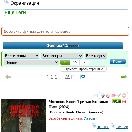
Экранизация
Еще Теги
Фильмы
/ Слэшер
Поиск
15
25
50
Скрывать просмотренные
1
2
3
· · ·
35
смотреть
инте
Мясники, Книга Третья: Костяная
Пила
(2024)
(
Butchers Book Three: Bonesaw
)
Зарубежный фильм
,
Ужасы
HD 1080
,
Слэшер