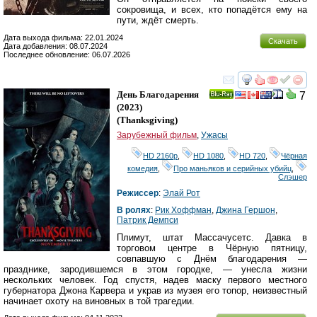
сокровища, и всех, кто попадётся ему на
пути, ждёт смерть.
Дата выхода фильма: 22.01.2024
Скачать
Дата добавления: 08.07.2024
Последнее обновление: 06.07.2026
смотреть
инте
День Благодарения
7
Ray
(2023)
(
Thanksgiving
)
Зарубежный фильм
,
Ужасы
HD 2160р
,
HD 1080
,
HD 720
,
Чёрная
комедия
,
Про маньяков и серийных убийц
,
Слэшер
Режиссер
:
Элай Рот
В ролях
:
Рик Хоффман
,
Джина Гершон
,
Патрик Демпси
Плимут, штат Массачусетс. Давка в
торговом центре в Чёрную пятницу,
совпавшую с Днём благодарения —
празднике, зародившемся в этом городке, — унесла жизни
нескольких человек. Год спустя, надев маску первого местного
губернатора Джона Карвера и украв из музея его топор, неизвестный
начинает охоту на виновных в той трагедии.