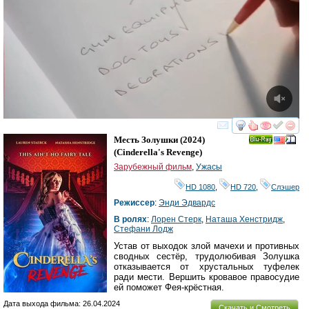
смотреть
инте
Месть Золушки
(2024)
Ray
(
Cinderella's Revenge
)
Зарубежный фильм
,
Ужасы
HD 1080
,
HD 720
,
Слэшер
Режиссер
:
Энди Эдвардс
В ролях
:
Лорен Стерк
,
Наташа Хенстридж
,
Стефани Лодж
Устав от выходок злой мачехи и противных
сводных сестёр, трудолюбивая Золушка
отказывается от хрустальных туфелек
ради мести. Вершить кровавое правосудие
ей поможет Фея-крёстная.
Дата выхода фильма: 26.04.2024
Скачать и Смотреть