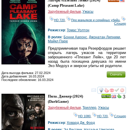
Лагерь «Плезант Лейк»
(2024)
HD
(
Camp Pleasant Lake
)
Зарубежный фильм
,
Ужасы
HD 720
,
Про маньяков и серийных убийц
,
Слэшер
Режиссер
:
Томас Уолтон
В ролях
:
Бонни Ааронс
,
Джонатан Липники
,
Майкл Паре
Предприимчивая пара Резерфордов решает
открыть лагерь ужасов на территории
заброшенного «Плезант Лейк», где 20 лет
назад была похищена девушка по имени
Эхо Медоуз и зверски убиты её родители.
Дата выхода фильма: 27.02.2024
Скачать
Дата добавления: 16.03.2024
Последнее обновление: 16.03.2024
смотреть
инте
Пила. Джокер
(2024)
3
(
DarkGame
)
Зарубежный фильм
,
Триллер
,
Ужасы
HD 1080
,
HD 720
,
Слэшер
Режиссер
:
Ховард Дж. Форд
В ролях
:
Эд Вествик
,
Наталья Цветкова
,