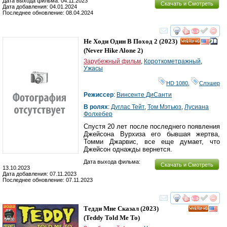
Дата выхода фильма: 04.11.2023
Скачать и Смотреть
Дата добавления: 04.01.2024
Последнее обновление: 08.04.2024
смотреть
инте
Не Ходи Один В Поход 2
(2023)
HD
(
Never Hike Alone 2
)
Зарубежный фильм
,
Короткометражный
,
Ужасы
HD 1080
,
Слэшер
Режиссер
:
Винсенте ДиСанти
В ролях
:
Дуглас Тейт
,
Том Мэтьюз
,
Лусиана
Фолхебер
Спустя 20 лет после последнего появления
Джейсона Вурхиза его бывшая жертва,
Томми Джарвис, все еще думает, что
Джейсон однажды вернется.
Дата выхода фильма:
Скачать и Смотреть
13.10.2023
Дата добавления: 07.11.2023
Последнее обновление: 07.11.2023
смотреть
инте
Тедди Мне Сказал
(2023)
HD
(
Teddy Told Me To
)