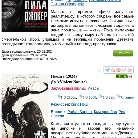
Энтони Офоеджбу
Маньяк в прямом эфире запускает
реалити-шоу, в котором собраны все самые
жестокие игры на выживание. Похищенные
им жертвы выполняют сложные задания, а
цена проигрыша — жизнь. Пока миллионы
людей по всему миру наблюдают за этой
смертельной игрой, упрямый и не терпящий поражений детектив
разгадывает головоломку, чтобы выйти на след преступника.
Дата выхода фильма: 20.02.2024
Скачать
Дата добавления: 29.02.2024
Последнее обновление: 07.01.2025
смотреть
инте
Нежить
(2024)
Ray
(
In A Violent Nature
)
Зарубежный фильм
,
Ужасы
HD 2160р
,
HD 1080
,
HD 720
,
Слэшер
Режиссер
:
Крис Нэш
В ролях
:
Райан Баррет
,
Камерон Лав
,
Рис
Пресли
Компания студентов находит в лесу кулон
на цепочке и, забрав его, нечаянно
воскрешает неубиваемого маньяка Джонни.
Он отправляется на поиски своего