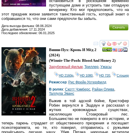
остановиться в роскошном временно
пустующем доме и устроить там отпадную
вечеринку. Кто мог предположить, что на
этот праздник жизни заявится таинственный гость, который знает о
собравшихся то, что они сами предпочли бы забыть.
Дата выхода фильма: 08.06.2024
Скачать
Дата добавления: 17.11.2024
Последнее обновление: 06.01.2025
смотреть
инте
Винни-Пух: Кровь И Мёд 2
(2024)
(
Winnie-The-Pooh: Blood And Honey 2
)
Зарубежный фильм
,
Триллер
,
Ужасы
HD 2160р
,
HD 1080
,
HD 720
,
Слэшер
Режиссер
:
Рис Фрейк-Уотерфилд
В ролях
:
Скотт Чэмберс
,
Райан Олива
,
Таллула Эванс
Выжив в той адской бойне, Кристофер
Робин вернулся в Эшдаун и рассказал о
жутких кровожадных существах,
населяющих Стоакровый лес.
Большинство не поверило в его историю, и
теперь парень страдает от общественного презрения и посещает
психотерапевта, но те, кто поверил, отправились с ружьями
прочёсывать лесную чащу. Убив Пятака, народные мстители