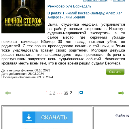
Режиссер
:
Уле Борнедаль
В ролях
:
Николай Костер-Вальдау
,
Алекс Хег
Андерсен
,
Ким Бодния
Эмма, студентка медфака, устраивается
на работу ночным сторожем в Институт
судебно-медицинской экспертизы в то
самое место, где серийный убийца-
психопат комиссар Вёрмер 30 лет назад пытался убить ее
родителей. С тех пор их преследовала память о той ночи, и Эмма
тоже унаследовала травму своих родителей. Молодая девушка
решает выяснить, что на самом деле тогда произошло. Встреча с
преступником запускает цепь судьбоносных событий. Начинается
кровавая месть всем тем, кто в свое время решил судьбу Вермера.
Дата выхода фильма: 08.10.2023
Скачать
Дата добавления: 26.03.2024
Последнее обновление: 03.06.2024
1
2
3
· · ·
35