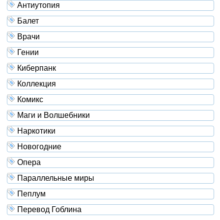
Антиутопия
Балет
Врачи
Гении
Киберпанк
Коллекция
Комикс
Маги и Волшебники
Наркотики
Новогодние
Опера
Параллельные миры
Пеплум
Перевод Гоблина