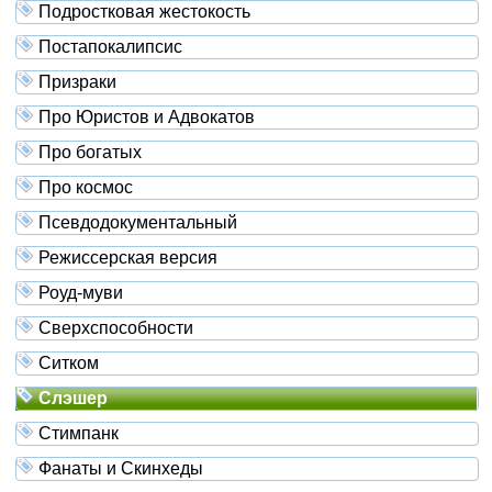
Подростковая жестокость
Постапокалипсис
Призраки
Про Юристов и Адвокатов
Про богатых
Про космос
Псевдодокументальный
Режиссерская версия
Роуд-муви
Сверхспособности
Ситком
Слэшер
Стимпанк
Фанаты и Скинхеды