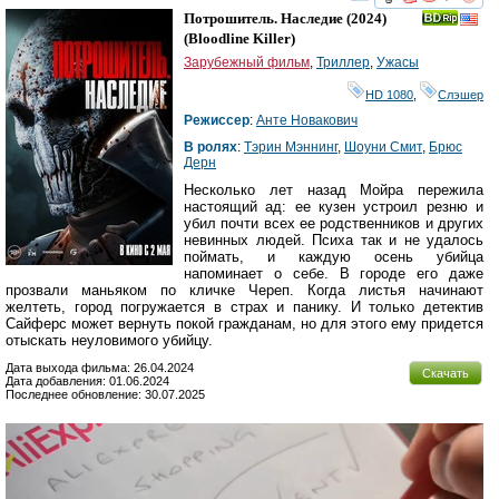
смотреть
инте
Потрошитель. Наследие
(2024)
(
Bloodline Killer
)
Зарубежный фильм
,
Триллер
,
Ужасы
HD 1080
,
Слэшер
Режиссер
:
Анте Новакович
В ролях
:
Тэрин Мэннинг
,
Шоуни Смит
,
Брюс
Дерн
Несколько лет назад Мойра пережила
настоящий ад: ее кузен устроил резню и
убил почти всех ее родственников и других
невинных людей. Психа так и не удалось
поймать, и каждую осень убийца
напоминает о себе. В городе его даже
прозвали маньяком по кличке Череп. Когда листья начинают
желтеть, город погружается в страх и панику. И только детектив
Сайферс может вернуть покой гражданам, но для этого ему придется
отыскать неуловимого убийцу.
Дата выхода фильма: 26.04.2024
Скачать
Дата добавления: 01.06.2024
Последнее обновление: 30.07.2025