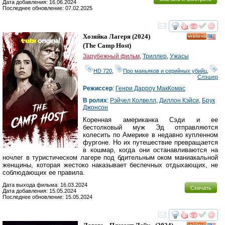
Дата добавления: 16.06.2024
Последнее обновление: 07.02.2025
смотреть
инте
Хозяйка Лагеря
(2024)
HD
(
The Camp Host
)
Зарубежный фильм
,
Триллер
,
Ужасы
HD 720
,
Про маньяков и серийных убийц
,
Слэшер
Режиссер
:
Генри Дарроу МакКомас
В ролях
:
Рэйчел Колвелл
,
Диллон Кэйси
,
Брук
Джонсон
Коренная американка Сэди и ее
бестолковый муж Эд отправляются
колесить по Америке в недавно купленном
фургоне. Но их путешествие превращается
в кошмар, когда они останавливаются на
ночлег в туристическом лагере под бдительным оком маниакальной
женщины, которая жестоко наказывает беспечных отдыхающих, не
соблюдающих ее правила.
Дата выхода фильма: 16.03.2024
Скачать
Дата добавления: 15.05.2024
Последнее обновление: 15.05.2024
смотреть
инте