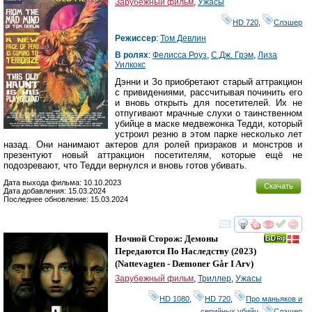
Зарубежный фильм
,
Ужасы
HD 720
,
Слэшер
Режиссер
:
Том Девлин
В ролях
:
Фелисса Роуз
,
С.Дж. Грэм
,
Лиза
Уилкокс
Дэнни и Зо приобретают старый аттракцион
с привидениями, рассчитывая починить его
и вновь открыть для посетителей. Их не
отпугивают мрачные слухи о таинственном
убийце в маске медвежонка Тедди, который
устроил резню в этом парке несколько лет
назад. Они нанимают актеров для ролей призраков и монстров и
презентуют новый аттракцион посетителям, которые ещё не
подозревают, что Тедди вернулся и вновь готов убивать.
Дата выхода фильма: 10.10.2023
Скачать
Дата добавления: 15.03.2024
Последнее обновление: 15.03.2024
смотреть
инте
Ночной Сторож: Демоны
Передаются По Наследству
(2023)
(
Nattevagten - Dæmoner Går I Arv
)
Зарубежный фильм
,
Триллер
,
Ужасы
HD 1080
,
HD 720
,
Про маньяков и
серийных убийц
,
Слэшер