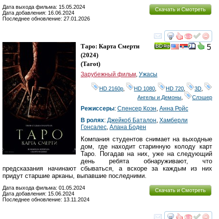
Дата выхода фильма: 15.05.2024
Скачать и Смотреть
Дата добавления: 16.06.2024
Последнее обновление: 27.01.2026
смотреть
инте
Таро: Карта Смерти
5
(2024)
(
Tarot
)
Зарубежный фильм
,
Ужасы
HD 2160р
,
HD 1080
,
HD 720
,
3D
,
Ангелы и Демоны
,
Слэшер
Режиссеры
:
Спенсер Коэн
,
Анна Ройс
В ролях
:
Джейкоб Баталон
,
Хамберли
Гонсалес
,
Алана Боден
Компания студентов снимает на выходные
дом, где находит старинную колоду карт
Таро. Погадав на них, уже на следующий
день ребята обнаруживают, что
предсказания начинают сбываться, а вскоре за каждым из них
придут старшие арканы, выпавшие последними.
Дата выхода фильма: 01.05.2024
Скачать и Смотреть
Дата добавления: 15.06.2024
Последнее обновление: 13.11.2024