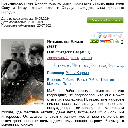
преумножают гнев Винни-Пуха, который, прихватив старых приятелей
Сову и Тигру, отправляется в Эшдаун наводить свои кровавые
порядки.
Дата выхода фильма: 30.05.2024
Скачать и Смотреть
Дата добавления: 25.07.2024
Последнее обновление: 25.07.2024
смотреть
инте
Незнакомцы: Начало
2
Ray
(2024)
(
The Strangers: Chapter 1
)
Зарубежный фильм
,
Ужасы
HD 2160р
,
HD 1080
,
HD 720
,
Слэшер
Режиссер
:
Ренни Харлин
В ролях
:
Гэбриел Бассо
,
Рэйчел Шентон
,
Мэделин Петш
Майя и Райан решили отметить пятую
годовщину, не подозревая, что она может
стать их последней. Путешествуя на своем
пикапе через всю страну, они совершают
вынужденную остановку в маленьком
городе, где местные жители, даже дети, встречают их с большим
интересом. Оставаться в этом странном месте пара не хочет, но
вынуждена провести ночь в доме, куда вскоре нагрянут безумцы в
кукольных масках.