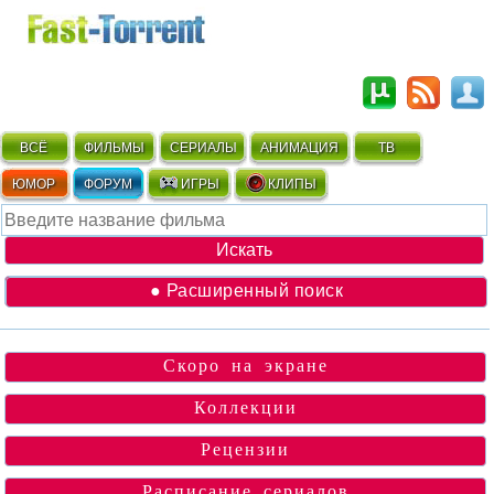
ВСЁ
ФИЛЬМЫ
СЕРИАЛЫ
АНИМАЦИЯ
ТВ
ЮМОР
ФОРУМ
ИГРЫ
КЛИПЫ
● Расширенный поиск
Скоро на экране
Коллекции
Рецензии
Расписание сериалов