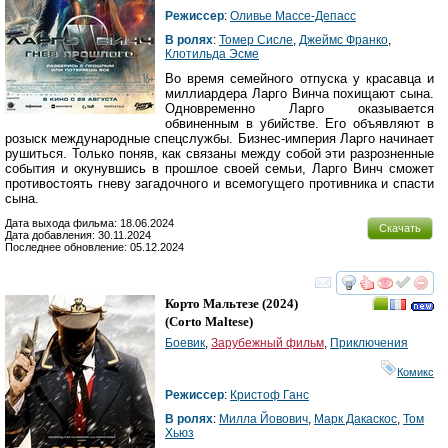
Режиссер
:
Оливье Массе-Депасс
В ролях
:
Томер Сисле
,
Джеймс Франко
,
Клотильда Эсме
Во время семейного отпуска у красавца и
миллиардера Ларго Винча похищают сына.
Одновременно Ларго оказывается
обвиненным в убийстве. Его объявляют в
розыск международные спецслужбы. Бизнес-империя Ларго начинает
рушиться. Только поняв, как связаны между собой эти разрозненные
события и окунувшись в прошлое своей семьи, Ларго Винч сможет
противостоять гневу загадочного и всемогущего противника и спасти
сына.
Дата выхода фильма: 18.06.2024
Скачать
Дата добавления: 30.11.2024
Последнее обновление: 05.12.2024
смотреть
инте
Корто Мальтезе
(2024)
(
Corto Maltese
)
Боевик
,
Зарубежный фильм
,
Приключения
Комикс
Режиссер
:
Кристоф Ганс
В ролях
:
Милла Йовович
,
Марк Дакаскос
,
Том
Хьюз