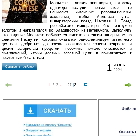
Мальтезе – ловкий авантюрист, которому
однажды поступил новый заказ. Его
нанимают китайские революционеры,
желавшие, чтобы Мальтезе угнал
императорский поезд Николая II. Поезд
российского императора был загружен
золотом и направлялся во Владивосток из Петербурга. Выполнять
это задание Мальтезе собирается вместе со своим напарником по
фамилии Распутин, который оказался однофамильцем известного
деятеля. Добраться до поезда оказывается совсем непросто, и
двоим аферистам предстоит пережить немало опасностей и
приключений, чтобы достичь заветной цели и приблизиться к
несметным богатствам.
1
ИЮНЬ
Cмотреть трейлер
2024
1
2
3
· · ·
27