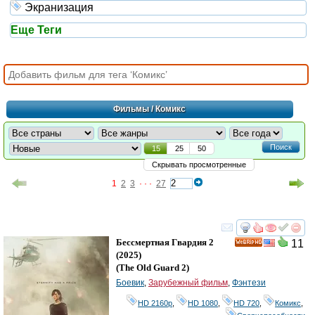
Экранизация
Еще Теги
Фильмы
/ Комикс
Поиск
15
25
50
Скрывать просмотренные
1
2
3
· · ·
27
смотреть
инте
Бессмертная Гвардия 2
11
HD
(2025)
(
The Old Guard 2
)
Боевик
,
Зарубежный фильм
,
Фэнтези
HD 2160р
,
HD 1080
,
HD 720
,
Комикс
,