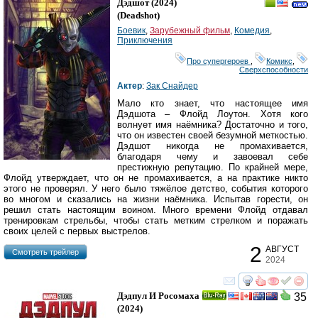
Дэдшот
(2024)
(
Deadshot
)
Боевик
,
Зарубежный фильм
,
Комедия
,
Приключения
Про супергероев
,
Комикс
,
Сверхспособности
Актер
:
Зак Снайдер
Мало кто знает, что настоящее имя
Дэдшота – Флойд Лоутон. Хотя кого
волнует имя наёмника? Достаточно и того,
что он известен своей безумной меткостью.
Дэдшот никогда не промахивается,
благодаря чему и завоевал себе
престижную репутацию. По крайней мере,
Флойд утверждает, что он не промахивается, а на практике никто
этого не проверял. У него было тяжёлое детство, события которого
во многом и сказались на жизни наёмника. Испытав горести, он
решил стать настоящим воином. Много времени Флойд отдавал
тренировкам стрельбы, чтобы стать метким стрелком и поражать
своих целей с первых выстрелов.
2
АВГУСТ
Cмотреть трейлер
2024
смотреть
инте
Дэдпул И Росомаха
35
Ray
(2024)