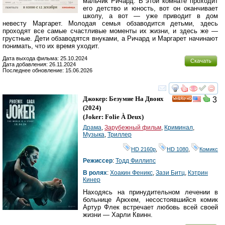
мальчик Ричард. В этой комнате проходит
его детство и юность, вот он оканчивает
школу, а вот — уже приводит в дом
невесту Маргарет. Молодая семья обзаводится детьми, здесь
проходят все самые счастливые моменты их жизни, и здесь же —
грустные. Дети обзаводятся внуками, а Ричард и Маргарет начинают
понимать, что их время уходит.
Дата выхода фильма: 25.10.2024
Скачать
Дата добавления: 26.11.2024
Последнее обновление: 15.06.2026
смотреть
инте
Джокер: Безумие На Двоих
3
HD
(2024)
(
Joker: Folie À Deux
)
Драма
,
Зарубежный фильм
,
Криминал
,
Музыка
,
Триллер
HD 2160р
,
HD 1080
,
Комикс
Режиссер
:
Тодд Филлипс
В ролях
:
Хоакин Феникс
,
Зази Битц
,
Кэтрин
Кинер
Находясь на принудительном лечении в
больнице Аркхем, несостоявшийся комик
Артур Флек встречает любовь всей своей
жизни — Харли Квинн.