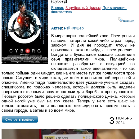
(
Cyborg
)
Боевик
,
Зарубежный фильм
,
Приключения
,
Фантастика
Комикс
Актер
:
Рэй Фишер
В мире царит полнейший хаос. Преступники
напрочь потеряли какой-либо страх перед
законом. И дня не проходит, чтобы не
произошло какого-нибудь преступления.
Бандиты в буквальном смысле возомнили
себя правителями мира. Полицейские
пытаются разобраться с ситуацией, но
складывается такое впечатление, что как
только пойман один бандит, как на его месте тут же появляются трое
новых. Ситуация в мире с каждым днём становится всё серьёзней и
опасней. Именно тогда правительство даёт указание учёным создать
спецкиборга по подобию человека, который должен быть наделён
сверхъестественными возможностями для борьбы с преступностью.
Первым роботом было решено сделать полицейского Джека, который
одной ногой уже был на том свете. Теперь у него есть шанс не
только отомстить, но и полностью ликвидировать преступность в
своём городе, а затем и во всём мире.
3
НОЯБРЬ
Cмотреть трейлер
2024