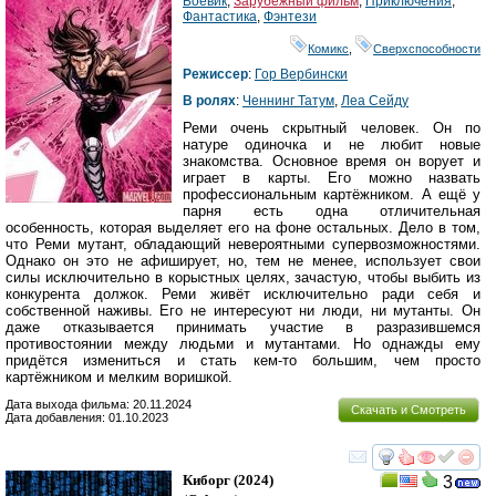
Боевик
,
Зарубежный фильм
,
Приключения
,
Фантастика
,
Фэнтези
Комикс
,
Сверхспособности
Режиссер
:
Гор Вербински
В ролях
:
Ченнинг Татум
,
Леа Сейду
Реми очень скрытный человек. Он по
натуре одиночка и не любит новые
знакомства. Основное время он ворует и
играет в карты. Его можно назвать
профессиональным картёжником. А ещё у
парня есть одна отличительная
особенность, которая выделяет его на фоне остальных. Дело в том,
что Реми мутант, обладающий невероятными супервозможностями.
Однако он это не афиширует, но, тем не менее, использует свои
силы исключительно в корыстных целях, зачастую, чтобы выбить из
конкурента должок. Реми живёт исключительно ради себя и
собственной наживы. Его не интересуют ни люди, ни мутанты. Он
даже отказывается принимать участие в разразившемся
противостоянии между людьми и мутантами. Но однажды ему
придётся измениться и стать кем-то большим, чем просто
картёжником и мелким воришкой.
Дата выхода фильма: 20.11.2024
Скачать и Смотреть
Дата добавления: 01.10.2023
смотреть
инте
Киборг
(2024)
3