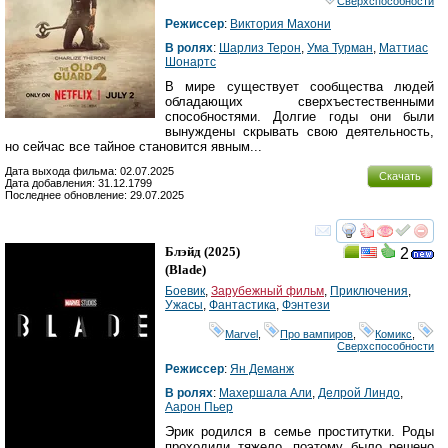
Сверхспособности
Режиссер
:
Виктория Махони
В ролях
:
Шарлиз Терон
,
Ума Турман
,
Маттиас
Шонартс
В мире существует сообщества людей
обладающих сверхъестественными
способностями. Долгие годы они были
вынуждены скрывать свою деятельность,
но сейчас все тайное становится явным...
Дата выхода фильма: 02.07.2025
Скачать
Дата добавления: 31.12.1799
Последнее обновление: 29.07.2025
смотреть
инте
Блэйд
(2025)
2
(
Blade
)
Боевик
,
Зарубежный фильм
,
Приключения
,
Ужасы
,
Фантастика
,
Фэнтези
Marvel
,
Про вампиров
,
Комикс
,
Сверхспособности
Режиссер
:
Ян Деманж
В ролях
:
Махершала Али
,
Делрой Линдо
,
Аарон Пьер
Эрик родился в семье проститутки. Роды
проходили тяжело, поэтому было решено