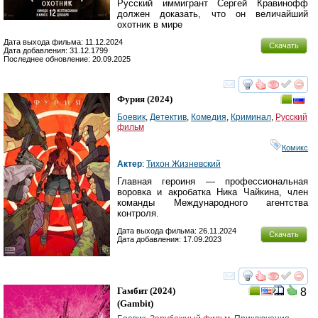
Русский иммигрант Сергей Кравинофф
должен доказать, что он величайший
охотник в мире
Дата выхода фильма: 11.12.2024
Скачать
Дата добавления: 31.12.1799
Последнее обновление: 20.09.2025
смотреть
инте
Фурия
(2024)
Боевик
,
Детектив
,
Комедия
,
Криминал
,
Русский
фильм
Комикс
Актер
:
Тихон Жизневский
Главная героиня — профессиональная
воровка и акробатка Ника Чайкина, член
команды Международного агентства
контроля.
Дата выхода фильма: 26.11.2024
Скачать
Дата добавления: 17.09.2023
смотреть
инте
Гамбит
(2024)
8
(
Gambit
)