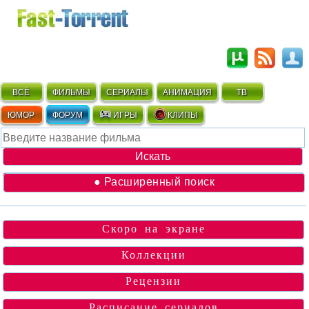
ВСЁ
ФИЛЬМЫ
СЕРИАЛЫ
АНИМАЦИЯ
ТВ
ЮМОР
ФОРУМ
ИГРЫ
КЛИПЫ
● Расширенный поиск
Скоро на экране
Коллекции
Рецензии
Расписание сериалов