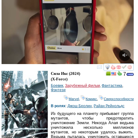
смотреть
инте
Сила Икс
(2024)
7
(
X-Force
)
Боевик
,
Зарубежный фильм
,
Фантастика
,
Фэнтези
Marvel
,
Комикс
,
Сверхспособности
В ролях
:
Джош Бролин
,
Райан Рейнольдс
Из будущего на планету прибывает группа
мутантов, чтобы предотвратить
уничтожение Земли. Некогда Алая ведьма
уничтожила несколько миллионов
мутантов, но некоторым удалось выжить.
Ведьма пыталась уничтожить оставшихся