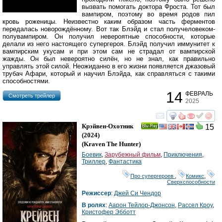
вызвать помогать доктора Фроста. Тот был
вампиром, поэтому во время родов пил
кровь роженицы. Неизвестно каким образом часть ферментов
передалась новорождённому. Вот так Блэйд и стал получеловеком-
полувампиром. Он получил невероятные способности, которые
делали из него настоящего супергероя. Блэйд получил иммунитет к
вампирским укусам и при этом сам не страдал от вампирской
жажды. Он был невероятно силён, но не знал, как правильно
управлять этой силой. Неожиданно в его жизни появляется джазовый
трубач Афари, который и научил Блэйда, как справляться с такими
способностями.
14
ФЕВРАЛЬ
Cмотреть трейлер
2025
смотреть
инте
Крэйвен-Охотник
15
Ray
(2024)
(
Kraven The Hunter
)
Боевик
,
Зарубежный фильм
,
Приключения
,
Триллер
,
Фантастика
Про супергероев
,
Комикс
,
Сверхспособности
Режиссер
:
Джей Си Чендор
В ролях
:
Аарон Тейлор-Джонсон
,
Рассел Кроу
,
Кристофер Эбботт