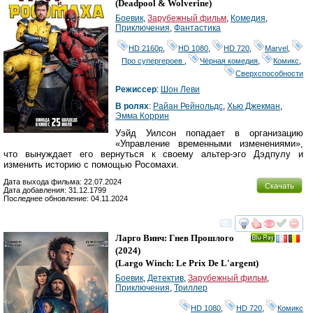
(
Deadpool & Wolverine
)
Боевик
,
Зарубежный фильм
,
Комедия
,
Приключения
,
Фантастика
HD 2160р
,
HD 1080
,
HD 720
,
Marvel
,
Про супергероев
,
Чёрная комедия
,
Комикс
,
Сверхспособности
Режиссер
:
Шон Леви
В ролях
:
Райан Рейнольдс
,
Хью Джекман
,
Эмма Коррин
Уэйд Уилсон попадает в организацию
«Управление временными изменениями»,
что вынуждает его вернуться к своему альтер-эго Дэдпулу и
изменить историю с помощью Росомахи.
Дата выхода фильма: 22.07.2024
Скачать
Дата добавления: 31.12.1799
Последнее обновление: 04.11.2024
смотреть
инте
Ларго Винч: Гнев Прошлого
Ray
(2024)
(
Largo Winch: Le Prix De L'argent
)
Боевик
,
Детектив
,
Зарубежный фильм
,
Приключения
,
Триллер
HD 1080
,
HD 720
,
Комикс