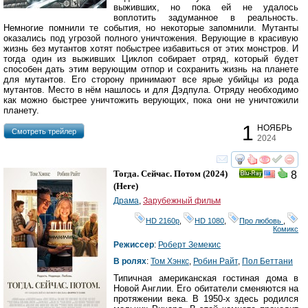
выживших, но пока ей не удалось
воплотить задуманное в реальность.
Немногие помнили те события, но некоторые запомнили. Мутанты
оказались под угрозой полного уничтожения. Верующие в красивую
жизнь без мутантов хотят побыстрее избавиться от этих монстров. И
тогда один из выживших Циклоп собирает отряд, который будет
способен дать этим верующим отпор и сохранить жизнь на планете
для мутантов. Его сторону принимают все ярые убийцы из рода
мутантов. Место в нём нашлось и для Дэдпула. Отряду необходимо
как можно быстрее уничтожить верующих, пока они не уничтожили
планету.
1
НОЯБРЬ
Cмотреть трейлер
2024
смотреть
инте
Тогда. Сейчас. Потом
(2024)
8
Ray
(
Here
)
Драма
,
Зарубежный фильм
HD 2160р
,
HD 1080
,
Про любовь
,
Комикс
Режиссер
:
Роберт Земекис
В ролях
:
Том Хэнкс
,
Робин Райт
,
Пол Беттани
Типичная американская гостиная дома в
Новой Англии. Его обитатели сменяются на
протяжении века. В 1950-х здесь родился