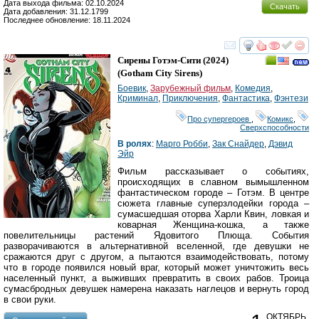
Дата выхода фильма: 02.10.2024
Скачать
Дата добавления: 31.12.1799
Последнее обновление: 18.11.2024
смотреть
инте
Сирены Готэм-Сити
(2024)
(
Gotham City Sirens
)
Боевик
,
Зарубежный фильм
,
Комедия
,
Криминал
,
Приключения
,
Фантастика
,
Фэнтези
Про супергероев
,
Комикс
,
Сверхспособности
В ролях
:
Марго Робби
,
Зак Снайдер
,
Дэвид
Эйр
Фильм рассказывает о событиях,
происходящих в славном вымышленном
фантастическом городе – Готэм. В центре
сюжета главные суперзлодейки города –
сумасшедшая оторва Харли Квин, ловкая и
коварная Женщина-кошка, а также
повелительницы растений Ядовитого Плюща. События
разворачиваются в альтернативной вселенной, где девушки не
сражаются друг с другом, а пытаются взаимодействовать, потому
что в городе появился новый враг, который может уничтожить весь
населенный пункт, а выживших превратить в своих рабов. Троица
сумасбродных девушек намерена наказать наглецов и вернуть город
в свои руки.
ОКТЯБРЬ