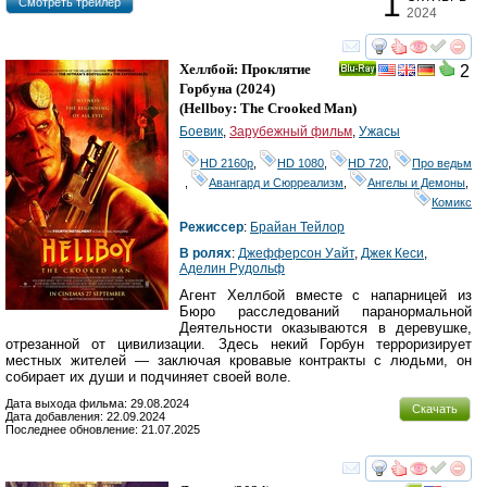
1
Cмотреть трейлер
2024
смотреть
инте
Хеллбой: Проклятие
2
Ray
Горбуна
(2024)
(
Hellboy: The Crooked Man
)
Боевик
,
Зарубежный фильм
,
Ужасы
HD 2160р
,
HD 1080
,
HD 720
,
Про ведьм
,
Авангард и Сюрреализм
,
Ангелы и Демоны
,
Комикс
Режиссер
:
Брайан Тейлор
В ролях
:
Джефферсон Уайт
,
Джек Кеси
,
Аделин Рудольф
Агент Хеллбой вместе с напарницей из
Бюро расследований паранормальной
Деятельности оказываются в деревушке,
отрезанной от цивилизации. Здесь некий Горбун терроризирует
местных жителей — заключая кровавые контракты с людьми, он
собирает их души и подчиняет своей воле.
Дата выхода фильма: 29.08.2024
Скачать
Дата добавления: 22.09.2024
Последнее обновление: 21.07.2025
смотреть
инте