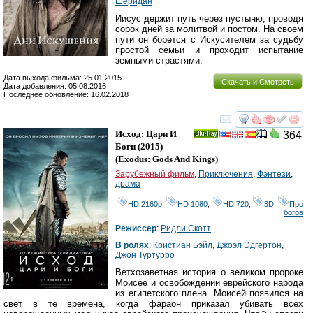
Шеридан
Иисус держит путь через пустыню, проводя
сорок дней за молитвой и постом. На своем
пути он борется с Искусителем за судьбу
простой семьи и проходит испытание
земными страстями.
Дата выхода фильма: 25.01.2015
Скачать и Смотреть
Дата добавления: 05.08.2016
Последнее обновление: 16.02.2018
смотреть
инте
Исход: Цари И
364
Ray
Боги
(2015)
(
Exodus: Gods And Kings
)
Зарубежный фильм
,
Приключения
,
Фэнтези
,
драма
HD 2160р
,
HD 1080
,
HD 720
,
3D
,
Про
богов
Режиссер
:
Ридли Скотт
В ролях
:
Кристиан Бэйл
,
Джоэл Эдгертон
,
Джон Туртурро
Ветхозаветная история о великом пророке
Моисее и освобождении еврейского народа
из египетского плена. Моисей появился на
свет в те времена, когда фараон приказал убивать всех