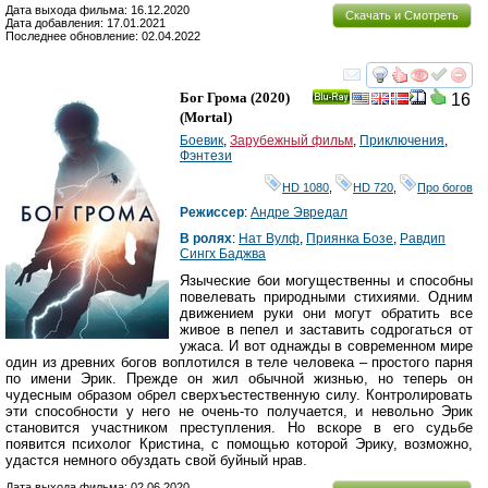
Дата выхода фильма: 16.12.2020
Скачать и Смотреть
Дата добавления: 17.01.2021
Последнее обновление: 02.04.2022
смотреть
инте
Бог Грома
(2020)
16
Ray
(
Mortal
)
Боевик
,
Зарубежный фильм
,
Приключения
,
Фэнтези
HD 1080
,
HD 720
,
Про богов
Режиссер
:
Андре Эвредал
В ролях
:
Нат Вулф
,
Приянка Бозе
,
Равдип
Сингх Баджва
Языческие бои могущественны и способны
повелевать природными стихиями. Одним
движением руки они могут обратить все
живое в пепел и заставить содрогаться от
ужаса. И вот однажды в современном мире
один из древних богов воплотился в теле человека – простого парня
по имени Эрик. Прежде он жил обычной жизнью, но теперь он
чудесным образом обрел сверхъестественную силу. Контролировать
эти способности у него не очень-то получается, и невольно Эрик
становится участником преступления. Но вскоре в его судьбе
появится психолог Кристина, с помощью которой Эрику, возможно,
удастся немного обуздать свой буйный нрав.
Дата выхода фильма: 02.06.2020