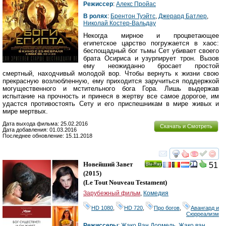
Режиссер
:
Алекс Пройас
В ролях
:
Брентон Туэйтс
,
Джерард Батлер
,
Николай Костер-Вальдау
Некогда мирное и процветающее
египетское царство погружается в хаос:
беспощадный бог тьмы Сет убивает своего
брата Осириса и узурпирует трон. Вызов
ему неожиданно бросает простой
смертный, находчивый молодой вор. Чтобы вернуть к жизни свою
прекрасную возлюбленную, ему приходится заручиться поддержкой
могущественного и мстительного бога Гора. Лишь выдержав
испытание на прочность и принеся в жертву все самое дорогое, им
удастся противостоять Сету и его приспешникам в мире живых и
мире мертвых.
Дата выхода фильма: 25.02.2016
Скачать и Смотреть
Дата добавления: 01.03.2016
Последнее обновление: 15.11.2018
смотреть
инте
Новейший Завет
51
Ray
(2015)
(
Le Tout Nouveau Testament
)
Зарубежный фильм
,
Комедия
HD 1080
,
HD 720
,
Про богов
,
Авангард и
Сюрреализм
Режиссеры
:
Жако Ван Дормель
,
Жако ван