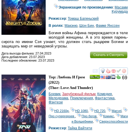
Экранизация по произведению
:
Масами
Курумада
Режиссер
:
Томаш Багиньский
В ролях
:
Макэню
,
Шон Бин
,
Фамке Янссен
Богиня войны Афина перерождается в теле
молодой женщины. А в это время парень-
сирота по имени Сэя узнает, что должен стать рыцарем Богини и
защищать мир от неведомой угрозы.
Дата выхода фильма: 27.04.2023
Скачать и Смотреть
Дата добавления: 23.07.2023
Последнее обновление: 23.07.2023
смотреть
инте
Тор: Любовь И Гром
69
Ray
(2022)
(
Thor: Love And Thunder
)
Боевик
,
Зарубежный фильм
,
Комедия
,
Мелодрама
,
Приключения
,
Фантастика
,
Фэнтези
HD 2160р
,
HD 1080
,
HD 720
,
Marvel
,
Про супергероев
,
Про богов
,
Комикс
,
Маги
и Волшебники
,
Сверхспособности
Режиссер
:
Тайка Вайтити