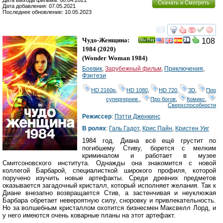
Дата выхода фильма: 08.04.2021
Скачать и Смотреть
Дата добавления: 07.05.2021
Последнее обновление: 10.05.2023
смотреть
инте
Чудо-Женщина:
108
Ray
1984
(2020)
(
Wonder Woman 1984
)
Боевик
,
Зарубежный фильм
,
Приключения
,
Фэнтези
HD 2160р
,
HD 1080
,
HD 720
,
3D
,
Про
супергероев
,
Про богов
,
Комикс
,
Сверхспособности
Режиссер
:
Пэтти Дженкинс
В ролях
:
Галь Гадот
,
Крис Пайн
,
Кристен Уиг
1984 год. Диана всё ещё грустит по
погибшему Стиву, борется с мелким
криминалом и работает в музее
Смитсоновского института. Однажды она знакомится с новой
коллегой Барбарой, специалисткой широкого профиля, которой
поручено изучить новые артефакты. Среди древних предметов
оказывается загадочный кристалл, который исполняет желания. Так к
Диане внезапно возвращается Стив, а застенчивая и неуклюжая
Барбара обретает невероятную силу, сноровку и привлекательность.
Но за волшебным кристаллом охотится бизнесмен Максвелл Лорд, и
у него имеются очень коварные планы на этот артефакт.