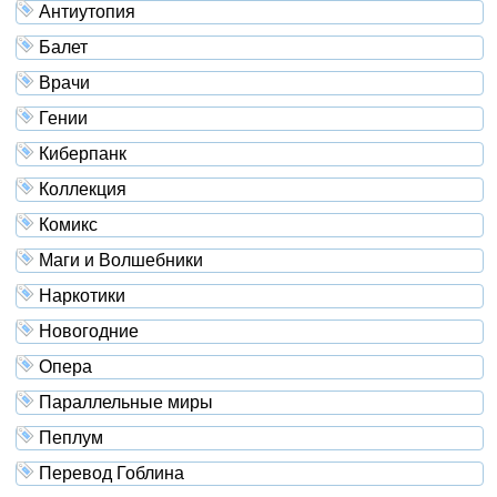
Антиутопия
Балет
Врачи
Гении
Киберпанк
Коллекция
Комикс
Маги и Волшебники
Наркотики
Новогодние
Опера
Параллельные миры
Пеплум
Перевод Гоблина