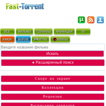
ВСЁ
ФИЛЬМЫ
СЕРИАЛЫ
АНИМАЦИЯ
ТВ
ЮМОР
ФОРУМ
ИГРЫ
КЛИПЫ
● Расширенный поиск
Скоро на экране
Коллекции
Рецензии
Расписание сериалов