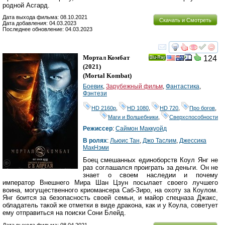
родной Асгард.
Дата выхода фильма: 08.10.2021
Скачать и Смотреть
Дата добавления: 04.03.2023
Последнее обновление: 04.03.2023
смотреть
инте
Мортал Комбат
124
Ray
(2021)
(
Mortal Kombat
)
Боевик
,
Зарубежный фильм
,
Фантастика
,
Фэнтези
HD 2160р
,
HD 1080
,
HD 720
,
Про богов
,
Маги и Волшебники
,
Сверхспособности
Режиссер
:
Саймон Маккуойд
В ролях
:
Льюис Тан
,
Джо Таслим
,
Джессика
МакНэми
Боец смешанных единоборств Коул Янг не
раз соглашался проиграть за деньги. Он не
знает о своем наследии и почему
император Внешнего Мира Шан Цзун посылает своего лучшего
воина, могущественного криомансера Саб-Зиро, на охоту за Коулом.
Янг боится за безопасность своей семьи, и майор спецназа Джакс,
обладатель такой же отметки в виде дракона, как и у Коула, советует
ему отправиться на поиски Сони Блейд.