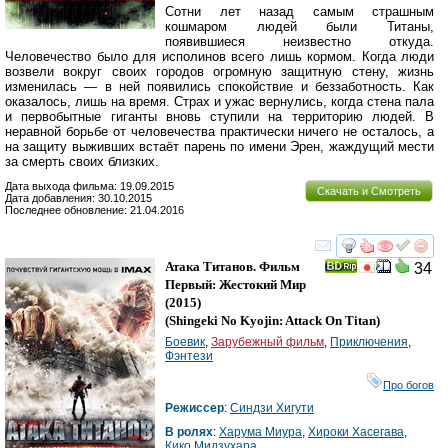
Сотни лет назад самым страшным
кошмаром людей были Титаны,
появившиеся неизвестно откуда.
Человечество было для исполинов всего лишь кормом. Когда люди
возвели вокруг своих городов огромную защитную стену, жизнь
изменилась — в ней появились спокойствие и беззаботность. Как
оказалось, лишь на время. Страх и ужас вернулись, когда стена пала
и первобытные гиганты вновь ступили на территорию людей. В
неравной борьбе от человечества практически ничего не осталось, а
на защиту выживших встаёт парень по имени Эрен, жаждущий мести
за смерть своих близких.
Дата выхода фильма: 19.09.2015
Скачать и Смотреть
Дата добавления: 30.10.2015
Последнее обновление: 21.04.2016
смотреть
инте
Атака Титанов. Фильм
34
Первый: Жестокий Мир
(2015)
(
Shingeki No Kyojin: Attack On Titan
)
Боевик
,
Зарубежный фильм
,
Приключения
,
Фэнтези
Про богов
Режиссер
:
Синдзи Хигути
В ролях
:
Харума Миура
,
Хироки Хасегава
,
Кико Мидзухара