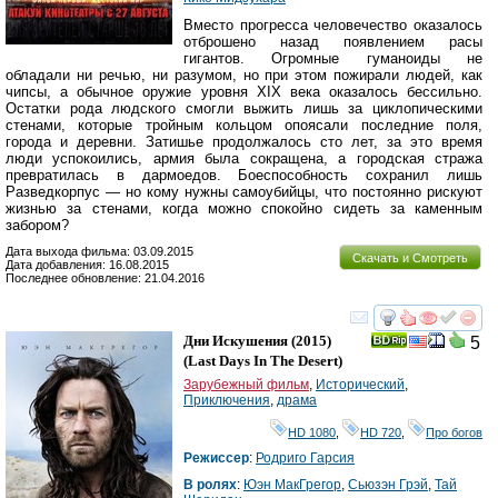
Вместо прогресса человечество оказалось
отброшено назад появлением расы
гигантов. Огромные гуманоиды не
обладали ни речью, ни разумом, но при этом пожирали людей, как
чипсы, а обычное оружие уровня XIX века оказалось бессильно.
Остатки рода людского смогли выжить лишь за циклопическими
стенами, которые тройным кольцом опоясали последние поля,
города и деревни. Затишье продолжалось сто лет, за это время
люди успокоились, армия была сокращена, а городская стража
превратилась в дармоедов. Боеспособность сохранил лишь
Разведкорпус — но кому нужны самоубийцы, что постоянно рискуют
жизнью за стенами, когда можно спокойно сидеть за каменным
забором?
Дата выхода фильма: 03.09.2015
Скачать и Смотреть
Дата добавления: 16.08.2015
Последнее обновление: 21.04.2016
смотреть
инте
Дни Искушения
(2015)
5
(
Last Days In The Desert
)
Зарубежный фильм
,
Исторический
,
Приключения
,
драма
HD 1080
,
HD 720
,
Про богов
Режиссер
:
Родриго Гарсия
В ролях
:
Юэн МакГрегор
,
Сьюзэн Грэй
,
Тай