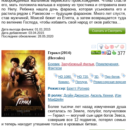
новорожденных мальчиков еврейского происхождения. Чтобы спасти
его, мать положила малыша в корзину из тростника и отправила вниз
по Нилу. Ребенка нашла дочь фараона, которая усыновила его и
растила рядом с Рамзесом — будущим фараоном. Много лет спустя,
став мужчиной, Моисей бежит из Египта, а затем возвращается туда
по велению Господа, чтобы избавить свой народ от оков рабства…
Дата выхода фильма: 01.01.2015
Скачать и Смотреть
Дата добавления: 03.04.2015
Последнее обновление: 28.05.2020
смотреть
инте
Геракл
(2014)
377
Ray
(
Hercules
)
Боевик
,
Зарубежный фильм
,
Приключения
,
Фэнтези
HD 1080
,
HD 720
,
3D
,
Про богов
,
Комикс
,
Пеплум
,
Режиссерская версия
Режиссер
:
Бретт Рэтнер
В ролях
:
Дуэйн Джонсон
,
Аксель Хенни
,
Иэн
МакШейн
Более тысячи лет назад измученная душа
скиталась по Земле, полубог, получеловек
— Геракл — могучий сын царя богов Зевса,
совершив все 12 подвигов, потерял семью
и теперь находит утешение только в кровавых битвах.