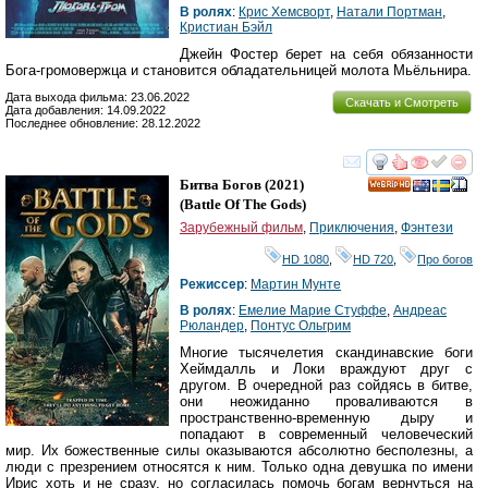
В ролях
:
Крис Хемсворт
,
Натали Портман
,
Кристиан Бэйл
Джейн Фостер берет на себя обязанности
Бога-громовержца и становится обладательницей молота Мьёльнира.
Дата выхода фильма: 23.06.2022
Скачать и Смотреть
Дата добавления: 14.09.2022
Последнее обновление: 28.12.2022
смотреть
инте
Битва Богов
(2021)
HD
(
Battle Of The Gods
)
Зарубежный фильм
,
Приключения
,
Фэнтези
HD 1080
,
HD 720
,
Про богов
Режиссер
:
Мартин Мунте
В ролях
:
Емелие Марие Стуффе
,
Андреас
Рюландер
,
Понтус Ольгрим
Многие тысячелетия скандинавские боги
Хеймдалль и Локи враждуют друг с
другом. В очередной раз сойдясь в битве,
они неожиданно проваливаются в
пространственно-временную дыру и
попадают в современный человеческий
мир. Их божественные силы оказываются абсолютно бесполезны, а
люди с презрением относятся к ним. Только одна девушка по имени
Ирис хоть и не сразу, но согласилась помочь богам вернуться на