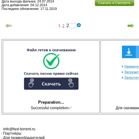
Дата выхода фильма: 24.07.2014
Скачать и Смотреть
Дата добавления: 04.12.2014
Последнее обновление: 17.11.2019
1
2
Preparation...
Successful completion✅
Для скачива
info@fast-torrent.ru
Партнёры
Для правообладателей