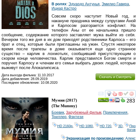
В ролях
:
Эдуардо Антунья
,
Эмилио Гавира
,
Ициар Кастро
Совсем скоро наступит Новый год, и
накануне праздника между супругами Аной
и Карлосом разгорается конфликт. На
телефон Аны от ее начальника пришло
сообщение, содержание которого заставляет мужа выйти из себя.
Вечером того же дня в их дом приходят родственники Карлоса – его
брат и отец, которые были приглашены на ужин. Спустя некоторое
время после трапезы в доме оказывается еще одно странное
существо – карлик в лохмотьях, сообщивший присутствующим о
скором конце человечества. Карлик представился Богом смерти и
поручил Карлосу и членам его семьи выбрать двоих людей, которые
выживут после Апокалипсиса.
Дата выхода фильма: 11.10.2017
Скачать и Смотреть
Дата добавления: 28.09.2019
Последнее обновление: 10.08.2020
смотреть
инте
Мумия
(2017)
283
Ray
(
The Mummy
)
Боевик
,
Зарубежный фильм
,
Приключения
,
Триллер
,
Фэнтези
HD 2160р
,
HD 1080
,
HD 720
,
3D
,
Про
богов
Экранизация по произведению
:
Алекс