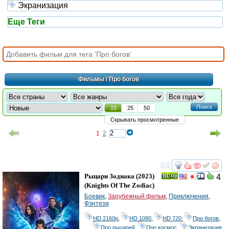
Экранизация
Еще Теги
Фильмы
/ Про богов
Поиск
15
25
50
Скрывать просмотренные
1
2
смотреть
инте
Рыцари Зодиака
(2023)
4
(
Knights Of The Zodiac
)
Боевик
,
Зарубежный фильм
,
Приключения
,
Фэнтези
HD 2160р
,
HD 1080
,
HD 720
,
Про богов
,
Про рыцарей
,
Про космос
,
Экранизация