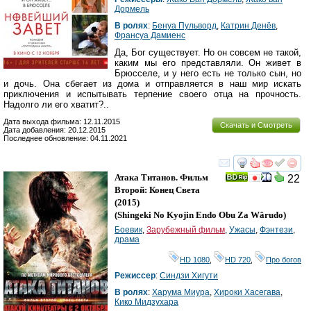
Дормель
В ролях
:
Бенуа Пульворд
,
Катрин Денёв
,
Франсуа Дамиенс
Да, Бог существует. Но он совсем не такой,
каким мы его представляли. Он живет в
Брюсселе, и у него есть не только сын, но
и дочь. Она сбегает из дома и отправляется в наш мир искать
приключения и испытывать терпение своего отца на прочность.
Надолго ли его хватит?..
Дата выхода фильма: 12.11.2015
Скачать и Смотреть
Дата добавления: 20.12.2015
Последнее обновление: 04.11.2021
смотреть
инте
Атака Титанов. Фильм
22
Второй: Конец Света
(2015)
(
Shingeki No Kyojin Endo Obu Za Wârudo
)
Боевик
,
Зарубежный фильм
,
Ужасы
,
Фэнтези
,
драма
HD 1080
,
HD 720
,
Про богов
Режиссер
:
Синдзи Хигути
В ролях
:
Харума Миура
,
Хироки Хасегава
,
Кико Мидзухара