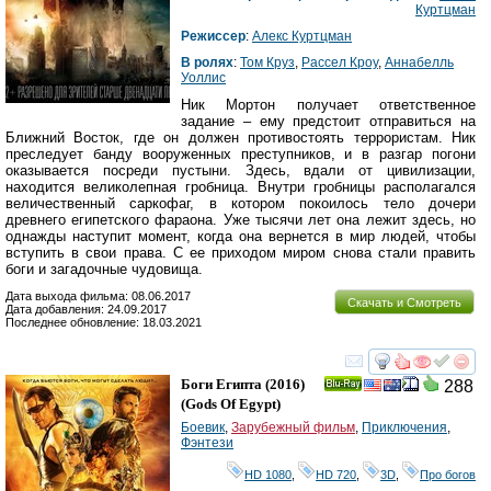
Куртцман
Режиссер
:
Алекс Куртцман
В ролях
:
Том Круз
,
Рассел Кроу
,
Аннабелль
Уоллис
Ник Мортон получает ответственное
задание – ему предстоит отправиться на
Ближний Восток, где он должен противостоять террористам. Ник
преследует банду вооруженных преступников, и в разгар погони
оказывается посреди пустыни. Здесь, вдали от цивилизации,
находится великолепная гробница. Внутри гробницы располагался
величественный саркофаг, в котором покоилось тело дочери
древнего египетского фараона. Уже тысячи лет она лежит здесь, но
однажды наступит момент, когда она вернется в мир людей, чтобы
вступить в свои права. С ее приходом миром снова стали править
боги и загадочные чудовища.
Дата выхода фильма: 08.06.2017
Скачать и Смотреть
Дата добавления: 24.09.2017
Последнее обновление: 18.03.2021
смотреть
инте
Боги Египта
(2016)
288
Ray
(
Gods Of Egypt
)
Боевик
,
Зарубежный фильм
,
Приключения
,
Фэнтези
HD 1080
,
HD 720
,
3D
,
Про богов