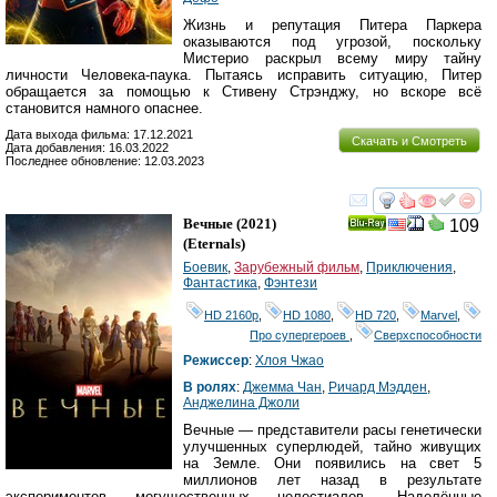
Жизнь и репутация Питера Паркера
оказываются под угрозой, поскольку
Мистерио раскрыл всему миру тайну
личности Человека-паука. Пытаясь исправить ситуацию, Питер
обращается за помощью к Стивену Стрэнджу, но вскоре всё
становится намного опаснее.
Дата выхода фильма: 17.12.2021
Скачать и Смотреть
Дата добавления: 16.03.2022
Последнее обновление: 12.03.2023
смотреть
инте
Вечные
(2021)
109
Ray
(
Eternals
)
Боевик
,
Зарубежный фильм
,
Приключения
,
Фантастика
,
Фэнтези
HD 2160р
,
HD 1080
,
HD 720
,
Marvel
,
Про супергероев
,
Сверхспособности
Режиссер
:
Хлоя Чжао
В ролях
:
Джемма Чан
,
Ричард Мэдден
,
Анджелина Джоли
Вечные — представители расы генетически
улучшенных суперлюдей, тайно живущих
на Земле. Они появились на свет 5
миллионов лет назад в результате
экспериментов могущественных целестиалов. Наделённые