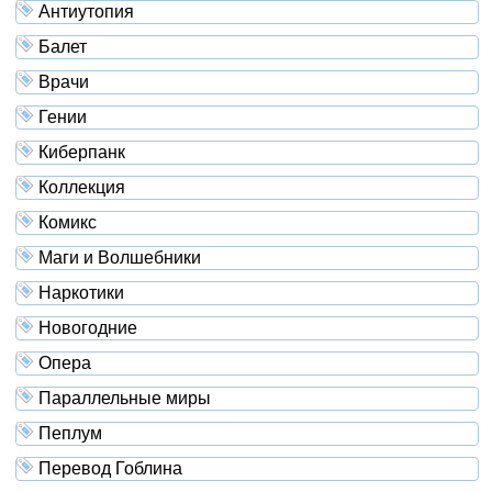
Антиутопия
Балет
Врачи
Гении
Киберпанк
Коллекция
Комикс
Маги и Волшебники
Наркотики
Новогодние
Опера
Параллельные миры
Пеплум
Перевод Гоблина