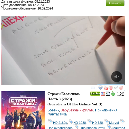
Дата выхода фильма: 08.11.2023
Скачать
Дата добавления: 08.12.2023
Последнее обновление: 16.02.2024
смотреть
инте
Стражи Галактики.
120
Ray
Часть 3
(2023)
(
Guardians Of The Galaxy Vol. 3
)
Боевик
,
Зарубежный фильм
,
Приключения
,
Фантастика
HD 2160р
,
HD 1080
,
HD 720
,
Marvel
,
Про супергероев
,
Про инопланетян
,
Авангард