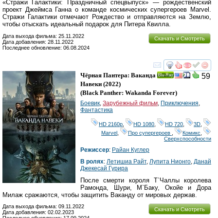
«Стражи Галактики: Праздничный спецвыпуск» — рождественский
проект Джеймса Ганна о команде космических супергероев Marvel.
Стражи Галактики отмечают Рождество и отправляются на Землю,
чтобы отыскать идеальный подарок для Питера Квилла.
Дата выхода фильма: 25.11.2022
Скачать и Смотреть
Дата добавления: 28.11.2022
Последнее обновление: 06.08.2024
смотреть
инте
Чёрная Пантера: Ваканда
59
Ray
Навеки
(2022)
(
Black Panther: Wakanda Forever
)
Боевик
,
Зарубежный фильм
,
Приключения
,
Фантастика
HD 2160р
,
HD 1080
,
HD 720
,
3D
,
Marvel
,
Про супергероев
,
Комикс
,
Сверхспособности
Режиссер
:
Райан Куглер
В ролях
:
Летишиа Райт
,
Лупита Нионго
,
Данай
Джекесай Гурира
После смерти короля Т`Чаллы королева
Рамонда, Шури, М`Баку, Окойе и Дора
Милаж сражаются, чтобы защитить Ваканду от мировых держав.
Дата выхода фильма: 09.11.2022
Скачать и Смотреть
Дата добавления: 02.02.2023