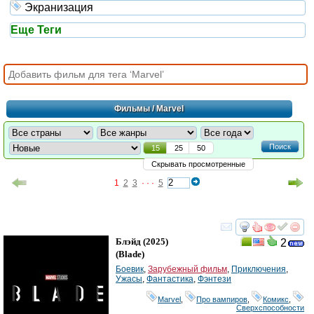
Экранизация
Еще Теги
Фильмы
/ Marvel
Поиск
15
25
50
Скрывать просмотренные
1
2
3
· · ·
5
смотреть
инте
Блэйд
(2025)
2
(
Blade
)
Боевик
,
Зарубежный фильм
,
Приключения
,
Ужасы
,
Фантастика
,
Фэнтези
Marvel
,
Про вампиров
,
Комикс
,
Сверхспособности