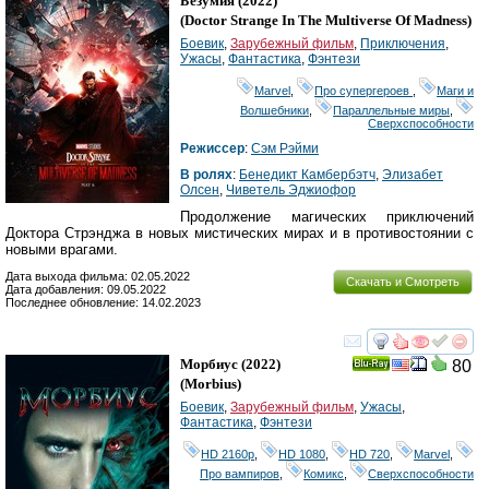
Безумия
(2022)
(
Doctor Strange In The Multiverse Of Madness
)
Боевик
,
Зарубежный фильм
,
Приключения
,
Ужасы
,
Фантастика
,
Фэнтези
Marvel
,
Про супергероев
,
Маги и
Волшебники
,
Параллельные миры
,
Сверхспособности
Режиссер
:
Сэм Рэйми
В ролях
:
Бенедикт Камбербэтч
,
Элизабет
Олсен
,
Чиветель Эджиофор
Продолжение магических приключений
Доктора Стрэнджа в новых мистических мирах и в противостоянии с
новыми врагами.
Дата выхода фильма: 02.05.2022
Скачать и Смотреть
Дата добавления: 09.05.2022
Последнее обновление: 14.02.2023
смотреть
инте
Морбиус
(2022)
80
Ray
(
Morbius
)
Боевик
,
Зарубежный фильм
,
Ужасы
,
Фантастика
,
Фэнтези
HD 2160р
,
HD 1080
,
HD 720
,
Marvel
,
Про вампиров
,
Комикс
,
Сверхспособности