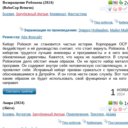
Возвращение Робокопа
(2024)
2
(
RoboCop Returns
)
смот
Боевик
,
Зарубежный фильм
,
Криминал
,
Фантастика
Про роботов
,
Кибер
Экранизация по произведению
:
Эдвард Ноймайер
,
Майкл Май
Режиссер
:
Абе Форсайт
Киборг Робокоп не становится частью истории. Корпорация ОСР
бездействует и её руководство считает, что стоит вернуть Робокопа.
киборгом трудятся лучшие инженеры и программисты и в него вно
обновленные директивы. Кажется, что наука не ошибается. В случ
Робокопом дело обстоит иным образом. Он не просто набор металл
программ. Он содержит внутри себя человеческую составляющую, и
проявляет себя. Исправный киборг призван сражаться с преступник
обосновавшимися в Детройте. И он готов нести свою службу. Вот то
каким образом он будет использовать свой функционал и на кого 
направит.
1
НОЯБ
Cмотреть трейлер
2024
Акира
(2024)
1
(
Akira
)
смот
Боевик
,
Детектив
,
Зарубежный фильм
,
Приключения
,
Триллер
,
драма
Про роботов
,
Киберпанк
,
Постапокали