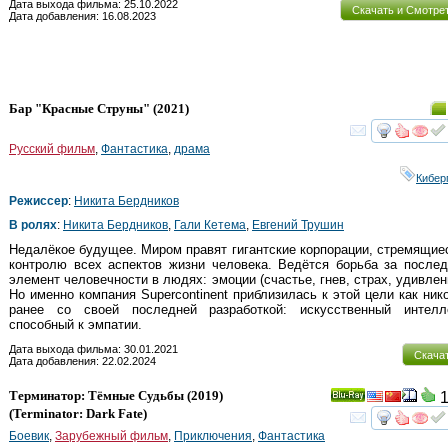
Дата выхода фильма: 25.10.2022
Скачать и Смотре
Дата добавления: 16.08.2023
Бар "Красные Струны"
(2021)
смот
Русский фильм
,
Фантастика
,
драма
Кибер
Режиссер
:
Никита Бердников
В ролях
:
Никита Бердников
,
Гали Кетема
,
Евгений Трушин
Недалёкое будущее. Миром правят гигантские корпорации, стремящие
контролю всех аспектов жизни человека. Ведётся борьба за после
элемент человечности в людях: эмоции (счастье, гнев, страх, удивлен
Но именно компания Supercontinent приблизилась к этой цели как ник
ранее со своей последней разработкой: искусственный интелле
способный к эмпатии.
Дата выхода фильма: 30.01.2021
Скача
Дата добавления: 22.02.2024
Терминатор: Тёмные Судьбы
(2019)
1
Ray
(
Terminator: Dark Fate
)
смот
Боевик
,
Зарубежный фильм
,
Приключения
,
Фантастика