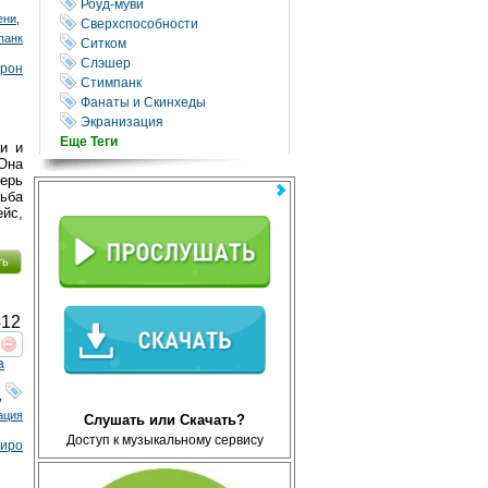
Роуд-муви
ени
,
Сверхспособности
панк
Ситком
Слэшер
ерон
Стимпанк
Фанаты и Скинхеды
Экранизация
Еще Теги
и и
Она
перь
ьба
ейс,
ть
12
реть
интересует
а
,
ация
Слушать или Скачать?
Доступ к музыкальному сервису
сиро