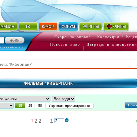
ИМАЦИЯ
ТВ
ЮМОР
ФОРУМ
ИГРЫ
КЛИПЫ
Скоро на экране
Коллекции
Реце
Новости кино
Награды и кинопремии
иренный поиск
ФИЛЬМЫ
/ КИБЕРПАНК
Поис
15
25
50
Скрывать просмотренные
1
2
3
· · ·
7