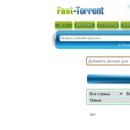
ВСЁ
ФИЛЬМЫ
СЕРИАЛЫ
АН
● Расш