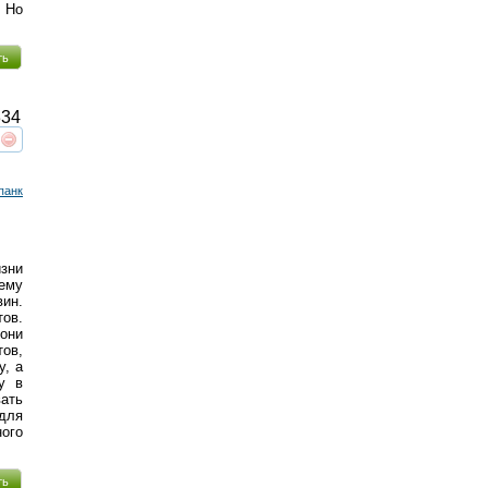
 Но
ть
34
реть
интересует
панк
изни
ему
ин.
тов.
 они
тов,
у, а
у в
вать
 для
ого
ть