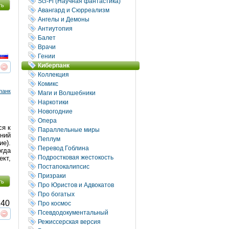
Sci-Fi (Научная фантастика)
ть
Авангард и Сюрреализм
Ангелы и Демоны
Антиутопия
Балет
Врачи
Гении
Киберпанк
реть
интересует
Коллекция
Комикс
панк
Маги и Волшебники
Наркотики
Новогодние
Опера
ся к
Параллельные миры
дний
Пеплум
ие).
Перевод Гоблина
огда
Подростковая жестокость
кт,
Постапокалипсис
Призраки
ть
Про Юристов и Адвокатов
Про богатых
40
Про космос
Псевдодокументальный
реть
интересует
Режиссерская версия