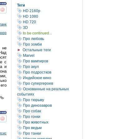
Теги
HD 2160р
реть
интересует
HD 1080
HD 720
панк
3D
нер
to be continued...
Про любовь
Про зомби
 не
Остальные теги
 Над
Marvel
сят
Про вампиров
ае с
а и
Про акул
 она
Про подростков
ами,
Индийское кино
лько
Про супергероев
его
Основанные на реальных
событиях
РЬ
Про тюрьму
Про динозавров
Про собак
Про гонки
реть
интересует
Про животных
Про ведьм
псис
Про танки
Чёрная комедия