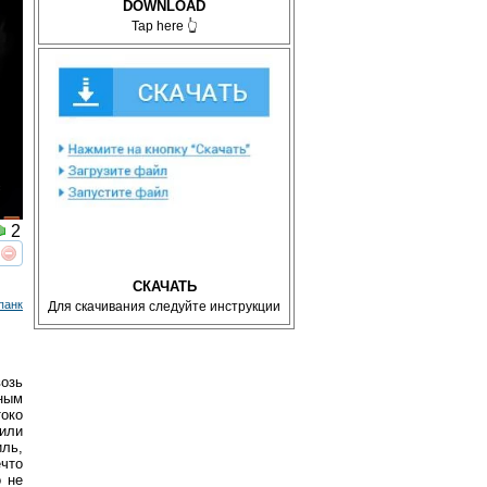
DOWNLOAD
Tap here 👆
2
реть
интересует
СКАЧАТЬ
панк
Для скачивания следуйте инструкции
возь
жным
око
сили
иль,
что
о не