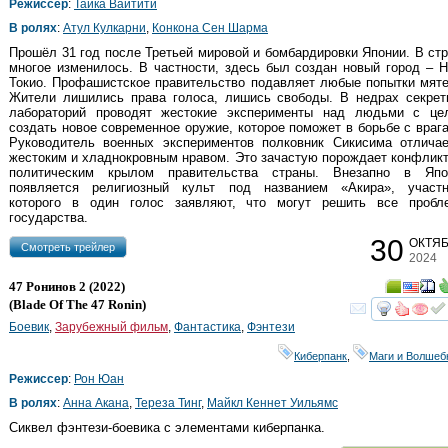
Режиссер
:
Тайка Вайтити
В ролях
:
Атул Кулкарни
,
Конкона Сен Шарма
Прошёл 31 год после Третьей мировой и бомбардировки Японии. В ст
многое изменилось. В частности, здесь был создан новый город – 
Токио. Профашистское правительство подавляет любые попытки мят
Жители лишились права голоса, лишись свободы. В недрах секрет
лабораторий проводят жестокие эксперименты над людьми с це
создать новое современное оружие, которое поможет в борьбе с враг
Руководитель военных экспериментов полковник Сикисима отличае
жестоким и хладнокровным нравом. Это зачастую порождает конфлик
политическим крылом правительства страны. Внезапно в Япо
появляется религиозный культ под названием «Акира», участн
которого в один голос заявляют, что могут решить все пробл
государства.
30
ОКТЯ
Cмотреть трейлер
2024
47 Ронинов 2
(2022)
(
Blade Of The 47 Ronin
)
смот
Боевик
,
Зарубежный фильм
,
Фантастика
,
Фэнтези
Киберпанк
,
Маги и Волшеб
Режиссер
:
Рон Юан
В ролях
:
Анна Акана
,
Тереза Тинг
,
Майкл Кеннет Уильямс
Сиквел фэнтези-боевика с элементами киберпанка.