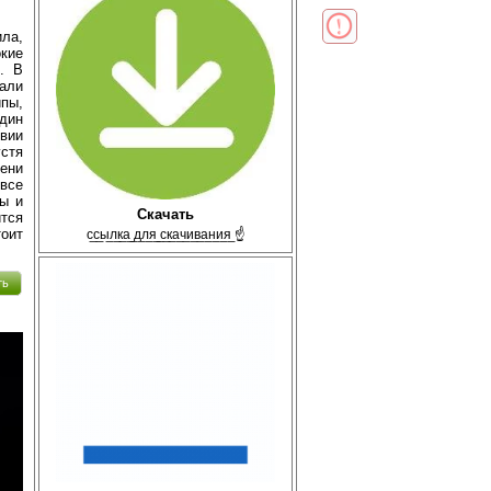
ла,
кие
. В
али
ипы,
дин
вии
стя
ени
 все
ты и
Скачать
тся
оит
с̲с̲ы̲л̲к̲а̲ ̲д̲л̲я̲ ̲с̲к̲а̲ч̲и̲в̲а̲н̲и̲я̲ ☝
ть