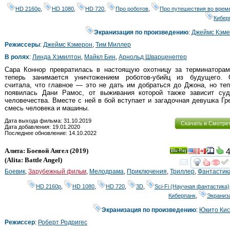
HD 2160р
,
HD 1080
,
HD 720
,
Про роботов
,
Про путешествия во врем
Кибер
Экранизация по произведению
:
Джеймс Кэм
Режиссеры
:
Джеймс Кэмерон
,
Тим Миллер
В ролях
:
Линда Хэмилтон
,
Майкл Бин
,
Арнольд Шварценеггер
Сара Коннор превратилась в настоящую охотницу за терминаторам
теперь занимается уничтожением роботов-убийц из будущего. 
считала, что главное — это не дать им добраться до Джона, но те
появилась Дани Рамос, от выживания которой также зависит суд
человечества. Вместе с ней в бой вступает и загадочная девушка Гр
смесь человека и машины.
Дата выхода фильма: 31.10.2019
Скачать и Смотре
Дата добавления: 19.01.2020
Последнее обновление: 14.10.2022
Алита: Боевой Ангел
(2019)
4
Ray
(
Alita: Battle Angel
)
смот
Боевик
,
Зарубежный фильм
,
Мелодрама
,
Приключения
,
Триллер
,
Фантастик
HD 2160р
,
HD 1080
,
HD 720
,
3D
,
Sci-Fi (Научная фантастика)
Киберпанк
,
Экраниз
Экранизация по произведению
:
Юкито Ки
Режиссер
:
Роберт Родригес