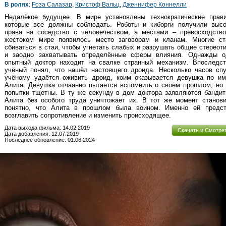
В ролях
:
Роза Салазар
,
Кристоф Вальц
,
Дженнифер Коннелли
Недалёкое будущее. В мире установлены технократические прави
которые все должны соблюдать. Роботы и киборги получили высо
права на соседство с человечеством, а местами – превосходство
жестоком мире появилось место заговорам и кланам. Многие ст
сбиваться в стаи, чтобы угнетать слабых и разрушать общие стереот
и заодно захватывать определённые сферы влияния. Однажды о
опытный доктор находит на свалке странный механизм. Впоследст
учёный понял, что нашёл настоящего дроида. Несколько часов спу
учёному удаётся оживить дроид, коим оказывается девушка по им
Алита. Девушка отчаянно пытается вспомнить о своём прошлом, но
попытки тщетны. В ту же секунду в дом доктора заявляются банди
Алита без особого труда уничтожает их. В тот же момент станови
понятно, что Алита в прошлом была воином. Именно ей предст
возглавить сопротивление и изменить происходящее.
Дата выхода фильма: 14.02.2019
Скачать и Смотре
Дата добавления: 12.07.2019
Последнее обновление: 01.06.2024