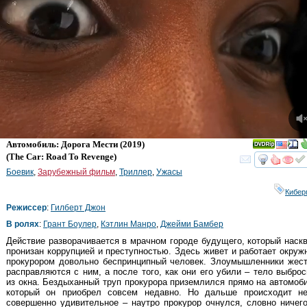
Автомобиль: Дорога Мести
(2019)
(
The Car: Road To Revenge
)
смот
Боевик
,
Зарубежный фильм
,
Триллер
,
Ужасы
Кибер
Режиссер
:
Гилберт Джон
В ролях
:
Грант Боулер
,
Кэтлин Манро
,
Джейми Бамбер
Действие разворачивается в мрачном городе будущего, который наск
пронизан коррупцией и преступностью. Здесь живет и работает окру
прокурором довольно беспринципный человек. Злоумышленники жест
расправляются с ним, а после того, как они его убили – тело выбро
из окна. Бездыханный труп прокурора приземлился прямо на автомоб
который он приобрел совсем недавно. Но дальше происходит не
совершенно удивительное – наутро прокурор очнулся, словно ничег