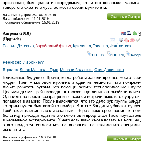
произошло, был целым и невредимым, как и его новенькая машина.
теперь его охватило чувство мести своим мучителям.
Дата выхода фильма: 08.01.2019
Скачать и Смотре
Дата добавления: 11.01.2019
Последнее обновление: 15.01.2019
Апгрейд
(2018)
3
(
Upgrade
)
смот
Боевик
,
Детектив
,
Зарубежный фильм
,
Криминал
,
Триллер
,
Фантастика
HD 1080
,
HD 720
,
Кибер
Режиссер
:
Ли Уоннелл
В ролях
:
Логан Маршалл-Грин
,
Мелани Валльехо
,
Стив Даниелсен
Ближайшее будущее. Время, когда роботы заняли прочное место в ж
людей. Грей – молодой мужчина и один из немногих, кто по-прежн
любит работать руками без помощи всяких технологических штуков
Целыми днями Грей проводит в гараже, где чинит автомобили клиен
Однажды во время возвращения с важной встречи вместе с супругой
попадают в аварию. После выясняется, что это дело рук группы банди
которым нужен был какой-то прибор. В итоге бандиты убивают супруг
Грей оказывается парализованным. Через некоторое время к нем
больницу приходит один из его клиентов и предлагает Грею поучаство
в необычном эксперименте. У него есть шанс снова встать на ноги, но
этого придётся согласиться на операцию по вживлению специальн
имплантата.
Дата выхода фильма: 10.03.2018
Скачать и Смотре