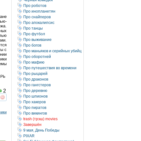
Про роботов
Про инопланетян
ране
Про снайперов
Нью-
Про апокалипсис
ежа.
Про танцы
ных
Про футбол
лью
Про выживание
ами.
тся
Про богов
ты с
Про маньяков и серийных убийц
нии
Про оборотней
ики
Про мафию
емы
Про путешествия во времени
Про рыцарей
БРЬ
Про драконов
Про гангстеров
2
Про деревню
Про шпионов
реть
интересует
Про хакеров
Про пиратов
ники
Про викингов
trash (трэш) movies
Завершён
9 мая, День Победы
PIXAR