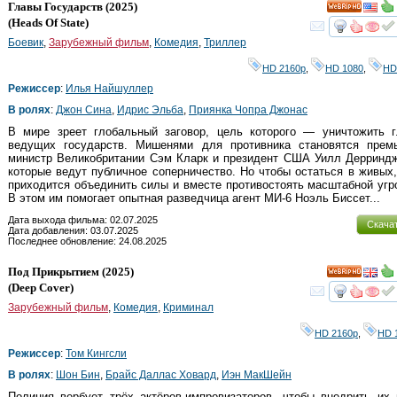
Главы Государств
(2025)
HD
(
Heads Of State
)
смот
Боевик
,
Зарубежный фильм
,
Комедия
,
Триллер
HD 2160р
,
HD 1080
,
HD
Режиссер
:
Илья Найшуллер
В ролях
:
Джон Сина
,
Идрис Эльба
,
Приянка Чопра Джонас
В мире зреет глобальный заговор, цель которого — уничтожить г
ведущих государств. Мишенями для противника становятся премь
министр Великобритании Сэм Кларк и президент США Уилл Дерриндж
которые ведут публичное соперничество. Но чтобы остаться в живых
приходится объединить силы и вместе противостоять масштабной угр
В этом им помогает опытная разведчица агент МИ-6 Ноэль Биссет...
Дата выхода фильма: 02.07.2025
Скача
Дата добавления: 03.07.2025
Последнее обновление: 24.08.2025
Под Прикрытием
(2025)
HD
(
Deep Cover
)
смот
Зарубежный фильм
,
Комедия
,
Криминал
HD 2160р
,
HD 
Режиссер
:
Том Кингсли
В ролях
:
Шон Бин
,
Брайс Даллас Ховард
,
Иэн МакШейн
Полиция вербует трёх актёров-импровизаторов, чтобы внедрить их