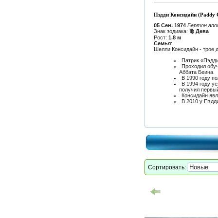
Пэдди Консидайн (Paddy C
05 Сен. 1974
Бертон апо
Знак зодиака:
♍ Дева
Рост:
1.8 м
Семья
:
Шелли Консидайн - трое 
Патрик «Пэдди
Проходил обуч
Аббата Беина.
В 1990 году п
В 1994 году у
получил первый
Консидайн явл
В 2010 у Пэдд
Сортировать: