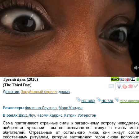
Третий День
(2020)
(
The Third Day
)
смот
Детектив
,
Зарубежный сериал
,
драма
HD 1080
,
HD 720
,
to be continu
Режиссеры
:
Филиппа Лоуторп
,
Марк Манден
В ролях
:
Джуд Лоу
,
Наоми Харрис
,
Кэтрин Уотерстон
Сэма притягивают странные силы к загадочному острову неподалек
побережья Британии. Там он оказывается втянут в жизнь мест
обитателей. Отрезанные от остального мира, они живут согла
собственным ритуалам, которые заставляют героя снова вспомнит