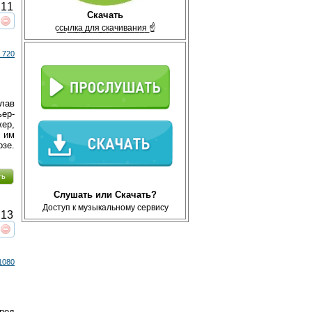
11
Скачать
с̲с̲ы̲л̲к̲а̲ ̲д̲л̲я̲ ̲с̲к̲а̲ч̲и̲в̲а̲н̲и̲я̲ ☝
реть
интересует
 720
лав
ер-
ер,
, им
озе.
ть
Слушать или Скачать?
Доступ к музыкальному сервису
13
реть
интересует
1080
 под