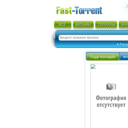
ВСЁ
ФИЛЬМЫ
СЕРИАЛЫ
АН
● Расш
Пэдди Консидайн
Фо