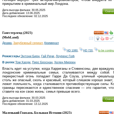
прикрытием в криминальный мир Лондона.
Дата выхода фильма: 30.05.2025
Скача
Дата добавления: 13.06.2025
Последнее обновление: 02.12.2025
Гангстерленд
(2025)
HD
(
MobLand
)
смот
Драма
,
Зарубежный сериал
,
Криминал
HD 1080
,
HD 720
,
to be continu
Режиссеры
:
Энтони Бирн
,
Гай Ричи
,
Лоуренс Гоф
В ролях
:
Том Харди
,
Пирс Броснан
,
Хелен Миррен
Власть идет на уступки, когда Харриганы и Стивенсоны, две вражду
лондонские криминальные семьи, сталкиваются между собой. 
перекрестный огонь попадает Гарри Да Соуза, уличный «решальщи
столь же опасный, сколь и красивый, который слишком хорошо знает,
лежит лояльность, когда сталкиваются противоборствующие силы. К
границы пересекаются и единственное спасение — это гарантия, чт
ставите на кон свою жизнь: семья превыше всего.
Дата выхода фильма: 30.03.2025
Скача
Дата добавления: 31.03.2025
Последнее обновление: 13.12.2025
Маленький Городок, Большая История
(2025)