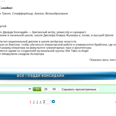
onsidine)
н Трент, Стаффордшир, Англия, Великобритания
детей
» Джордж Консидайн — британский актёр, режиссёр и сценарист.
ение в начальной школе, школе Джозефа Кларка Жуниора и, позже, в высшей Школе
олучил национальный диплом в школе актёрских искусств.
ехал из Бертона, чтобы обучаться операторской работе в университете Брайтона, где о
 разряд оператора на факультете гуманитарных наук и архитектуры
яется одним из создателей музыкальной группы She Talks to Angel
и обнаружили синдром Аспергера
Показать весь текс
ВСЁ
/ ПЭДДИ КОНСИДАЙН
15
25
50
Скрывать просмотренные
1
2
3
4