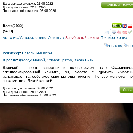
Дата выхода фильма: 21.08.2022
Скачать и Смотре
Дата добавления: 22.10.2022
Последнее обновление: 06.08.2026
Волк
(2022)
(
Wolf
)
смот
Арт-хаус / Авторское кино
,
Детектив
,
Зарубежный фильм
,
Триллер
,
драма
HD 1080
,
HD
Режиссер
:
Натали Бьянчери
В ролях
:
Джордж Маккэй
,
Стюарт Грэхэм
,
Хэлен Биэн
Джейкоб — волк, запертый в человеческом теле. Оказавшис
специализированной клинике, он, вместе с другими животны
испытывает на себе жестокие методы лечения. Но все меняется по
знакомства с Дикой кошкой.
Дата выхода фильма: 02.06.2022
Скача
Дата добавления: 25.12.2021
Последнее обновление: 18.09.2022