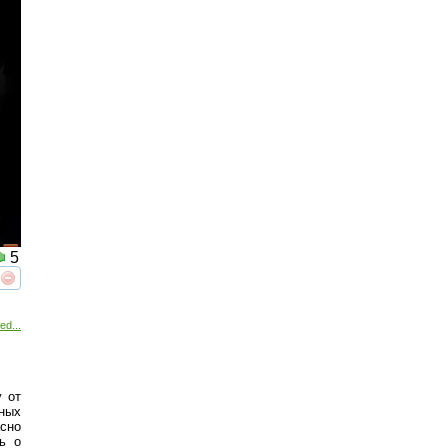
5
реть
интересует
ed...
у от
ных
сно
ь о