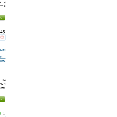
ю и
ится
ть
45
реть
интересует
ация
сон-
пес
т на
ился
нает
ть
1