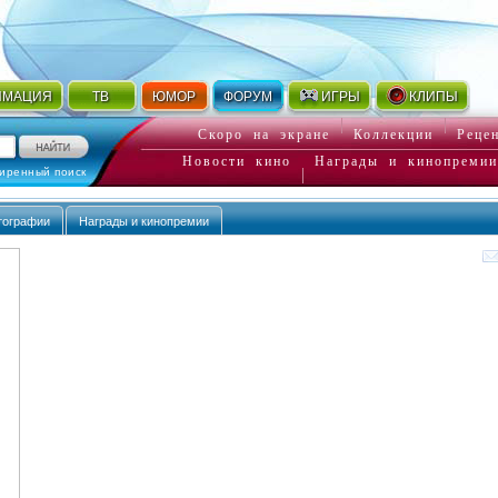
ИМАЦИЯ
ТВ
ЮМОР
ФОРУМ
ИГРЫ
КЛИПЫ
Скоро на экране
Коллекции
Реце
Новости кино
Награды и кинопремии
иренный поиск
тографии
Награды и кинопремии