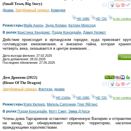
HD
(
Small Town, Big Story
)
смот
Драма
,
Зарубежный сериал
,
Комедия
HD 1080
,
HD 720
,
to be continu
Режиссеры
:
Майк Ахерн
,
Энда Логман
,
Катрин Морсхэд
В ролях
:
Кристина Хендрикс
,
Пэдди Консидайн
,
Дэвид Уилмот
Действие происходит в ирландском городке, куда приезжает круп
голливудская кинокомпания, и внезапно тайна, которая хранил
четверть века, оказывается в центре внимания...
Дата выхода фильма: 27.02.2025
Скача
Дата добавления: 28.02.2025
Последнее обновление: 27.05.2025
Дом Дракона
(2022)
Ray
(
House Of The Dragon
)
смот
Зарубежный сериал
,
Фэнтези
,
драма
HD 2160р
,
HD 1080
,
HD 720
,
to be continu
Режиссеры
:
Клер Килнер
,
Мигель Сапочник
,
Грег Яйтанс
В ролях
:
Пэдди Консидайн
,
Мэтт Смит
,
Эмма Д’Арси
Члены дома Таргариенов оставляют обреченную Валирию и отправля
на запад, где обнаруживают огромную территорию, населен
враждующими королевствами.