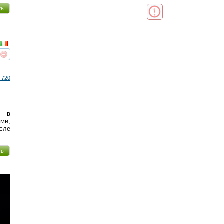
ть
реть
интересует
 720
ь в
ми,
сле
ть