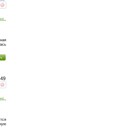
реть
интересует
ed...
ная
ась
ть
49
реть
интересует
ed...
ются
ную