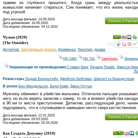
травме из глубокого прошлого. Когда грань между реальность
вымыслом начинает стираться, Сэм понимает, что его жизнь наход
под угрозой.
Дата выхода фильма: 14.09.2020
Скачать и Смотре
Дата добавления: 16.09.2020
Последнее обновление: 04.12.2022
Чужак
(2020)
(
The Outsider
)
смот
Детектив
,
Зарубежный сериал
,
Криминал
,
Триллер
,
драма
HD 1080
,
HD 720
,
Завершён
,
Экраниз
Экранизация по произведению
:
Стивен Кинг
,
Ричард Прайс
,
Джесси Ник
Ло
Режиссеры
:
Эндрю Бернштейн
,
Джейсон Бейтман
,
Шарлотта Брандстром
В ролях
:
Бен Мендельсон
,
Билл Кэмп
,
Джон Геттье
Мужчину обвиняют в убийстве мальчика. Отпечатки пальцев указываю
него, но если верить записям с камер, то он в момент убийства наход
в 90 км от места преступления. Детектив, расследующий дело, начи
подозревать, что в случившемся замешано нечто сверхъестественное.
Дата выхода фильма: 12.01.2020
Скачать и Смотре
Дата добавления: 09.03.2020
Последнее обновление: 02.04.2020
Как Создать Девушку
(2019)
Ray