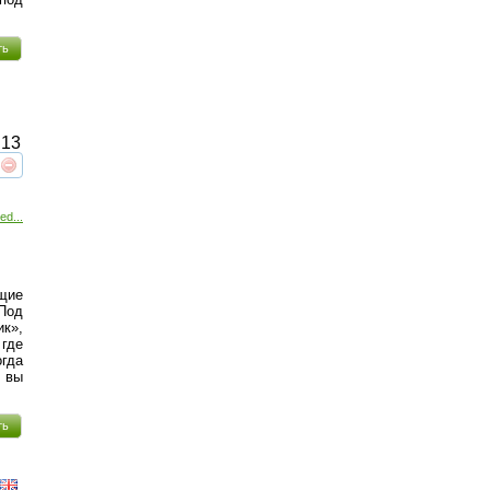
ть
13
реть
интересует
ed...
ющие
Под
к»,
 где
огда
о вы
ть