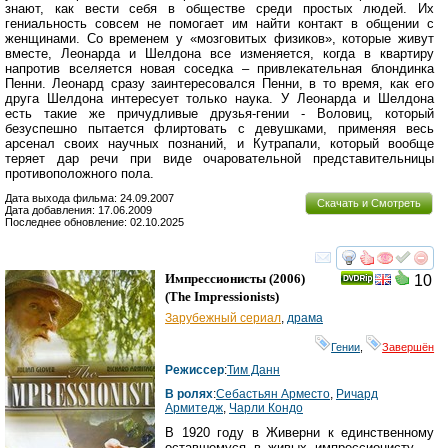
знают, как вести себя в обществе среди простых людей. Их
гениальность совсем не помогает им найти контакт в общении с
женщинами. Со временем у «мозговитых физиков», которые живут
вместе, Леонарда и Шелдона все изменяется, когда в квартиру
напротив вселяется новая соседка – привлекательная блондинка
Пенни. Леонард сразу заинтересовался Пенни, в то время, как его
друга Шелдона интересует только наука. У Леонарда и Шелдона
есть такие же причудливые друзья-гении - Воловиц, который
безуспешно пытается флиртовать с девушками, применяя весь
арсенал своих научных познаний, и Кутрапали, который вообще
теряет дар речи при виде очаровательной представительницы
противоположного пола.
Дата выхода фильма: 24.09.2007
Скачать и Смотреть
Дата добавления: 17.06.2009
Последнее обновление: 02.10.2025
смотреть
инте
Импрессионисты
(2006)
10
(
The Impressionists
)
Зарубежный сериал
,
драма
Гении
,
Завершён
Режиссер
:
Тим Данн
В ролях
:
Себастьян Арместо
,
Ричард
Армитедж
,
Чарли Кондо
В 1920 году в Живерни к единственному
оставшемуся в живых импрессионисту —