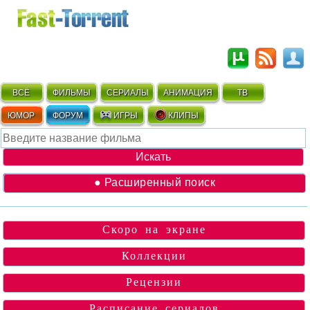
ВСЁ
ФИЛЬМЫ
СЕРИАЛЫ
АНИМАЦИЯ
ТВ
ЮМОР
ФОРУМ
ИГРЫ
КЛИПЫ
● Расширенный поиск
Скоро на экране
Коллекции
Рецензии
Расписание сериалов