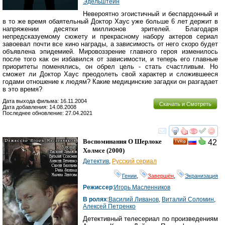
Эдельштейн
Невероятно эгоистичный и беспардонный и
в то же время обаятельный Доктор Хаус уже больше 6 лет держит в
напряжении десятки миллионов зрителей. Благодаря
непредсказуемому сюжету и прекрасному набору актеров сериал
завоевал почти все кино награды, а зависимость от него скоро будет
объявлена эпидемией. Мировоззрение главного героя изменилось
после того как он избавился от зависимости, и теперь его главные
приоритеты поменялись, он обрел цель - стать счастливым. Но
сможет ли Доктор Хаус преодолеть свой характер и сложившееся
годами отношение к людям? Какие медицинские загадки он разгадает
в это время?
Дата выхода фильма: 16.11.2004
Скачать и Смотреть
Дата добавления: 14.08.2008
Последнее обновление: 27.04.2021
смотреть
инте
Воспоминания О Шерлоке
42
Холмсе
(2000)
Детектив
,
Русский сериал
Гении
,
Завершён
,
Экранизация
Режиссер
:
Игорь Масленников
В ролях
:
Василий Ливанов
,
Виталий Соломин
,
Алексей Петренко
Детективный телесериал по произведениям