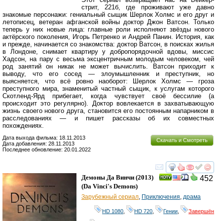
стрит, 221б, где проживают уже давно
знакомые персонажи: гениальный сыщик Шерлок Холмс и его друг и
летописец, ветеран афганской войны доктор Джон Ватсон. Только
теперь у них новые лица: главные роли исполняют звёзды нового
актёрского поколения, Игорь Петренко и Андрей Панин. История, как
и прежде, начинается со знакомства: доктор Ватсон, в поисках жилья
в Лондоне, снимает квартиру у добропорядочной вдовы, миссис
Хадсон, на пару с весьма эксцентричным молодым человеком, чей
род занятий он никак не может вычислить. Ватсон приходит к
выводу, что его сосед — злоумышленник и преступник, но
выясняется, что всё ровно наоборот: Шерлок Холмс — гроза
преступного мира, знаменитый частный сыщик, к услугам которого
Скотленд-Ярд прибегает, когда чувствует своё бессилие (а
происходит это регулярно). Доктор вовлекается в захватывающую
жизнь своего нового друга, становится его постоянным напарником в
расследованиях — и пишет рассказы об их совместных
похождениях.
Дата выхода фильма: 18.11.2013
Скачать и Смотреть
Дата добавления: 28.11.2013
Последнее обновление: 20.01.2022
смотреть
инте
Демоны Да Винчи
(2013)
452
(
Da Vinci's Demons
)
Зарубежный сериал
,
Приключения
,
драма
HD 1080
,
HD 720
,
Гении
,
Завершён