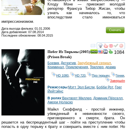
Клоду Моне — приезжает молодой
репортер Франсуа Тибор Жисан, чтобы
узнать как начиналось то, что
впоследствии стало именоваться
импрессионизмом.
Дата выхода фильма: 01.01.2006
Скачать
Дата добавления: 07.08.2014
Последнее обновление: 08.04.2015
смотреть
инте
Побег Из Тюрьмы
(2005)
1084
(
Prison Break
)
Боевик
,
Детектив
,
Зарубежный сериал
,
Криминал
,
Приключения
,
Триллер
,
драма
HD 1080
,
HD 720
,
Про тюрьму
,
Гении
,
Завершён
Режиссеры
:
Мэтт Эрл Бисли
,
Бобби Рот
,
Грег
Йейтэйнс
В ролях
:
Вентворт Миллер
,
Доминик Пёрселл
,
Амори Ноласко
Майкл Скоффилд - простой инженер,
убежденный в невиновности своего,
приговоренного к смерти, брата. Он
решается на беспрецедентный шаг - пойти на преступление чтобы
попасть в одну тюрьму к брату и совершить вместе с ним побег. Но