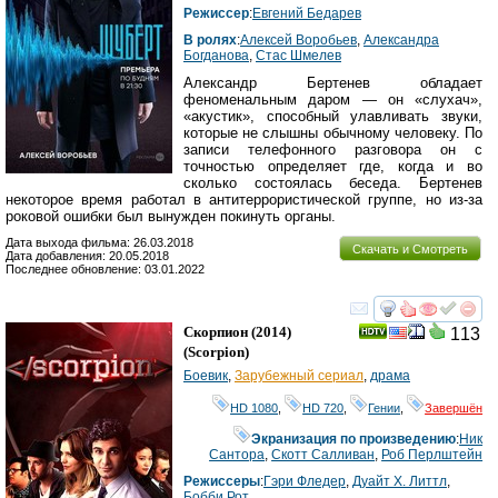
Режиссер
:
Евгений Бедарев
В ролях
:
Алексей Воробьев
,
Александра
Богданова
,
Стас Шмелев
Александр Бертенев обладает
феноменальным даром — он «слухач»,
«акустик», способный улавливать звуки,
которые не слышны обычному человеку. По
записи телефонного разговора он с
точностью определяет где, когда и во
сколько состоялась беседа. Бертенев
некоторое время работал в антитеррористической группе, но из-за
роковой ошибки был вынужден покинуть органы.
Дата выхода фильма: 26.03.2018
Скачать и Смотреть
Дата добавления: 20.05.2018
Последнее обновление: 03.01.2022
смотреть
инте
Скорпион
(2014)
113
(
Scorpion
)
Боевик
,
Зарубежный сериал
,
драма
HD 1080
,
HD 720
,
Гении
,
Завершён
Экранизация по произведению
:
Ник
Сантора
,
Скотт Салливан
,
Роб Перлштейн
Режиссеры
:
Гэри Фледер
,
Дуайт Х. Литтл
,
Бобби Рот