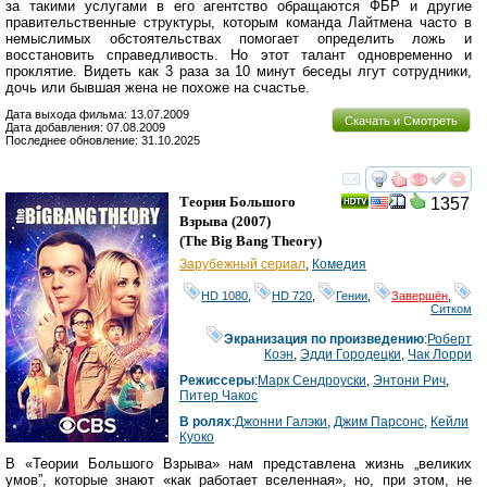
за такими услугами в его агентство обращаются ФБР и другие
правительственные структуры, которым команда Лайтмена часто в
немыслимых обстоятельствах помогает определить ложь и
восстановить справедливость. Но этот талант одновременно и
проклятие. Видеть как 3 раза за 10 минут беседы лгут сотрудники,
дочь или бывшая жена не похоже на счастье.
Дата выхода фильма: 13.07.2009
Скачать и Смотреть
Дата добавления: 07.08.2009
Последнее обновление: 31.10.2025
смотреть
инте
Теория Большого
1357
Взрыва
(2007)
(
The Big Bang Theory
)
Зарубежный сериал
,
Комедия
HD 1080
,
HD 720
,
Гении
,
Завершён
,
Ситком
Экранизация по произведению
:
Роберт
Коэн
,
Эдди Городецки
,
Чак Лорри
Режиссеры
:
Марк Сендроуски
,
Энтони Рич
,
Питер Чакос
В ролях
:
Джонни Галэки
,
Джим Парсонс
,
Кейли
Куоко
В «Теории Большого Взрыва» нам представлена жизнь „великих
умов”, которые знают «как работает вселенная», но, при этом, не