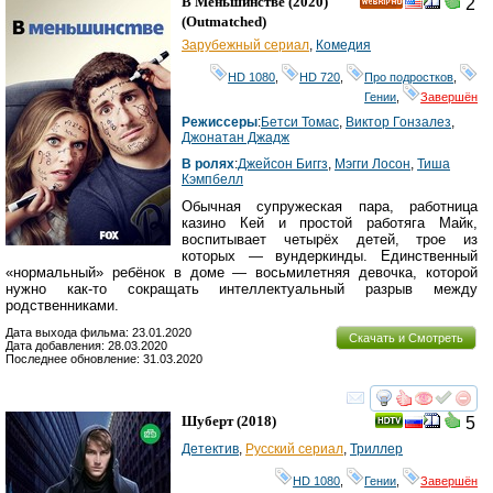
В Меньшинстве
(2020)
2
HD
(
Outmatched
)
Зарубежный сериал
,
Комедия
HD 1080
,
HD 720
,
Про подростков
,
Гении
,
Завершён
Режиссеры
:
Бетси Томас
,
Виктор Гонзалез
,
Джонатан Джадж
В ролях
:
Джейсон Биггз
,
Мэгги Лосон
,
Тиша
Кэмпбелл
Обычная супружеская пара, работница
казино Кей и простой работяга Майк,
воспитывает четырёх детей, трое из
которых — вундеркинды. Единственный
«нормальный» ребёнок в доме — восьмилетняя девочка, которой
нужно как-то сокращать интеллектуальный разрыв между
родственниками.
Дата выхода фильма: 23.01.2020
Скачать и Смотреть
Дата добавления: 28.03.2020
Последнее обновление: 31.03.2020
смотреть
инте
Шуберт
(2018)
5
Детектив
,
Русский сериал
,
Триллер
HD 1080
,
Гении
,
Завершён