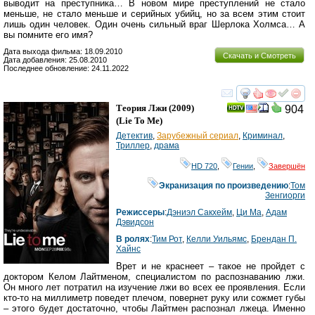
выводит на преступника… В новом мире преступлений не стало
меньше, не стало меньше и серийных убийц, но за всем этим стоит
лишь один человек. Один очень сильный враг Шерлока Холмса… А
вы помните его имя?
Дата выхода фильма: 18.09.2010
Скачать и Смотреть
Дата добавления: 25.08.2010
Последнее обновление: 24.11.2022
смотреть
инте
Теория Лжи
(2009)
904
(
Lie To Me
)
Детектив
,
Зарубежный сериал
,
Криминал
,
Триллер
,
драма
HD 720
,
Гении
,
Завершён
Экранизация по произведению
:
Том
Зенгиорги
Режиссеры
:
Дэниэл Сакхейм
,
Ци Ма
,
Адам
Дэвидсон
В ролях
:
Тим Рот
,
Келли Уильямс
,
Брендан П.
Хайнс
Врет и не краснеет – такое не пройдет с
доктором Келом Лайтменом, специалистом по распознаванию лжи.
Он много лет потратил на изучение лжи во всех ее проявления. Если
кто-то на миллиметр поведет плечом, повернет руку или сожмет губы
– этого будет достаточно, чтобы Лайтмен распознал лжеца. Именно