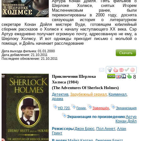
Артура Конан Дойля. Пять фильмов о
Шерлоке Холмсе, снятых Игорем
Масленниковым ранее, были
перемонтированы в 2000 году, доснята
связующая история о литературном
секретаре Конан Дойля мистере Вуде, готовящем юбилейный
сборник рассказов о Холмсе к началу наступающего XX века. Сэр
Артур ежедневно получает огромную почту, адресованную не ему, а
Шерлоку Холмсу. И вот однажды приходит письмо с мольбой о
помощи, и Дойль начинает расследование
Дата выхода фильма: 01.01.2000
Скачать
Дата добавления: 21.10.2011
Последнее обновление: 21.10.2011
смотреть
инте
Приключения Шерлока
8
Холмса
(1984)
(
The Adventures Of Sherlock Holmes
)
Детектив
,
Зарубежный сериал
,
Криминал
,
драма
HD 720
,
Гении
,
Завершён
,
Экранизация
Экранизация по произведению
:
Артур
Конан Дойл
Режиссеры
:
Джон Брюс
,
Пол Аннет
,
Алан
Гринт
В ролях
:
Майкл Картер
,
Джереми Бретт
,