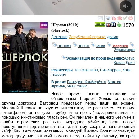
смотреть
инте
Шерлок
(2010)
1570
Ray
(
Sherlock
)
Детектив
,
Зарубежный сериал
,
драма
HD 1080
,
HD 720
,
Гении
,
Завершён
,
Экранизация
Экранизация по произведению
:
Артур
Конан Дойл
Режиссеры
:
Пол МакГиган
,
Ник Харран
,
Коки
Гидройч
В ролях
:
Бенедикт Камбербэтч
,
Мартин
Фриман
,
Уна Стаббс
Новое время, новые технологии и
обновлённый Шерлок Холмс со своим
другом доктором Ватсоном предстают перед нами на экране.
Молодой Шерлок пользуется интернетом, не расстается со своим
смартфоном, он не курит трубку, и не прочь "подзарядить мозг" с
помощью никотиновых пластырей. Он гениален и немного безумен в
своём стремлении раскрыть очередное убийство, ведь новые
преступления вдохновляют его, дают ему азарт и неповторимый
кайф. Как и его предшественник, молодой Шерлок Холмс использует
метод дедукции, который помогает ему найти ту ниточку, которая