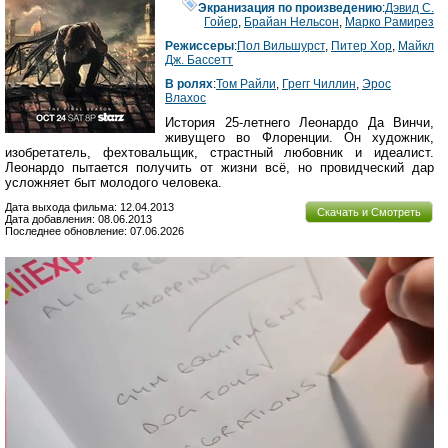
Экранизация по произведению
:
Дэвид С.
Гойер
,
Брайан Нельсон
,
Марко Рамирез
Режиссеры
:
Пол Вильшурст
,
Питер Хор
,
Майкл
Дж. Бассетт
В ролях
:
Том Райли
,
Грегг Чиллин
,
Эрос
Влахос
История 25-летнего Леонардо Да Винчи,
живущего во Флоренции. Он художник,
изобретатель, фехтовальщик, страстный любовник и идеалист.
Леонардо пытается получить от жизни всё, но провидческий дар
усложняет быт молодого человека.
Дата выхода фильма: 12.04.2013
Скачать и Смотреть
Дата добавления: 08.06.2013
Последнее обновление: 07.06.2026