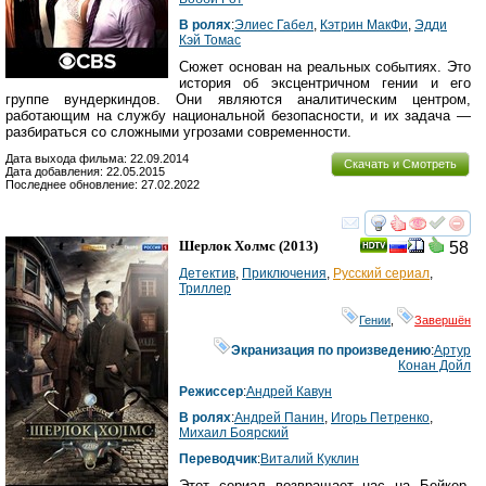
В ролях
:
Элиес Габел
,
Кэтрин МакФи
,
Эдди
Кэй Томас
Сюжет основан на реальных событиях. Это
история об эксцентричном гении и его
группе вундеркиндов. Они являются аналитическим центром,
работающим на службу национальной безопасности, и их задача —
разбираться со сложными угрозами современности.
Дата выхода фильма: 22.09.2014
Скачать и Смотреть
Дата добавления: 22.05.2015
Последнее обновление: 27.02.2022
смотреть
инте
Шерлок Холмс
(2013)
58
Детектив
,
Приключения
,
Русский сериал
,
Триллер
Гении
,
Завершён
Экранизация по произведению
:
Артур
Конан Дойл
Режиссер
:
Андрей Кавун
В ролях
:
Андрей Панин
,
Игорь Петренко
,
Михаил Боярский
Переводчик
:
Виталий Куклин
Этот сериал возвращает нас на Бейкер-