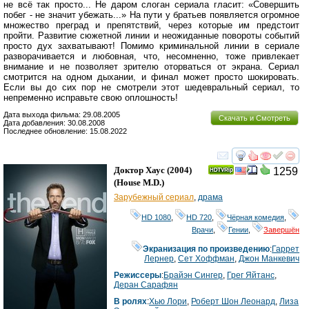
не всё так просто... Не даром слоган сериала гласит: «Совершить
побег - не значит убежать...» На пути у братьев появляется огромное
множество преград и препятствий, через которые им предстоит
пройти. Развитие сюжетной линии и неожиданные повороты событий
просто дух захватывают! Помимо криминальной линии в сериале
разворачивается и любовная, что, несомненно, тоже привлекает
внимание и не позволяет зрителю оторваться от экрана. Сериал
смотрится на одном дыхании, и финал может просто шокировать.
Если вы до сих пор не смотрели этот шедевральный сериал, то
непременно исправьте свою оплошность!
Дата выхода фильма: 29.08.2005
Скачать и Смотреть
Дата добавления: 30.08.2008
Последнее обновление: 15.08.2022
смотреть
инте
Доктор Хаус
(2004)
1259
(
House M.D.
)
Зарубежный сериал
,
драма
HD 1080
,
HD 720
,
Чёрная комедия
,
Врачи
,
Гении
,
Завершён
Экранизация по произведению
:
Гаррет
Лернер
,
Сет Хоффман
,
Джон Манкевич
Режиссеры
:
Брайэн Сингер
,
Грег Яйтанс
,
Деран Сарафян
В ролях
:
Хью Лори
,
Роберт Шон Леонард
,
Лиза