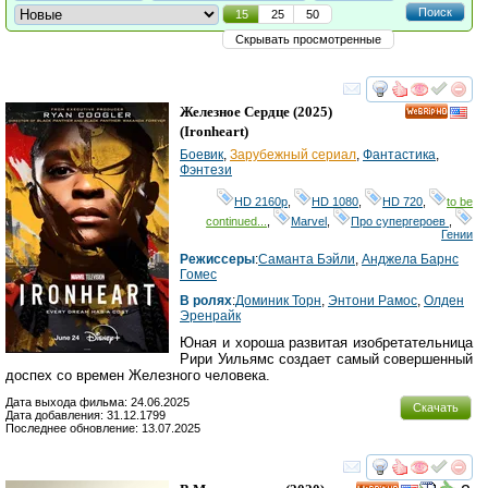
Поиск
15
25
50
Скрывать просмотренные
смотреть
инте
Железное Сердце
(2025)
HD
(
Ironheart
)
Боевик
,
Зарубежный сериал
,
Фантастика
,
Фэнтези
HD 2160р
,
HD 1080
,
HD 720
,
to be
continued...
,
Marvel
,
Про супергероев
,
Гении
Режиссеры
:
Саманта Бэйли
,
Анджела Барнс
Гомес
В ролях
:
Доминик Торн
,
Энтони Рамос
,
Олден
Эренрайк
Юная и хороша развитая изобретательница
Рири Уильямс создает самый совершенный
доспех со времен Железного человека.
Дата выхода фильма: 24.06.2025
Скачать
Дата добавления: 31.12.1799
Последнее обновление: 13.07.2025
смотреть
инте