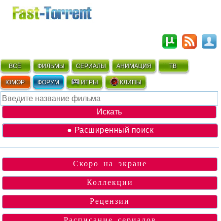
ВСЁ
ФИЛЬМЫ
СЕРИАЛЫ
АНИМАЦИЯ
ТВ
ЮМОР
ФОРУМ
ИГРЫ
КЛИПЫ
● Расширенный поиск
Скоро на экране
Коллекции
Рецензии
Расписание сериалов