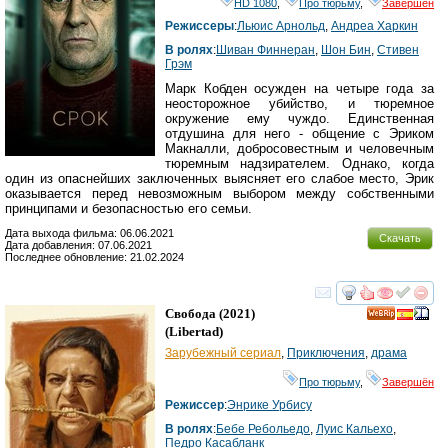
HD 1080
,
Про тюрьму
,
Завершён
Режиссеры
:
Льюис Арнольд
,
Андреа Харкин
В ролях
:
Шиван Финнеран
,
Шон Бин
,
Стивен
Грэм
Марк Кобден осужден на четыре года за
неосторожное убийство, и тюремное
окружение ему чуждо. Единственная
отдушина для него - общение с Эриком
Макналли, добросовестным и человечным
тюремным надзирателем. Однако, когда
один из опаснейших заключенных выясняет его слабое место, Эрик
оказывается перед невозможным выбором между собственными
принципами и безопасностью его семьи.
Дата выхода фильма: 06.06.2021
Скачать
Дата добавления: 07.06.2021
Последнее обновление: 21.02.2024
смотреть
инте
Свобода
(2021)
(
Libertad
)
Зарубежный сериал
,
Приключения
,
драма
Про тюрьму
,
Завершён
Режиссер
:
Энрике Урбису
В ролях
:
Бебе Ребольедо
,
Луис Кальехо
,
Педро Касабланк