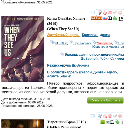
Последнее обновление: 31.05.2021
смотреть
инте
Когда Они Нас Увидят
15
HD
(2019)
(
When They See Us
)
Зарубежный сериал
,
Криминал
,
драма
HD 1080
,
Про тюрьму
,
Завершён
,
Про
Юристов и Адвокатов
Экранизация по произведению
:
Ава
ДюВерней
,
Робин Суикорд
Режиссер
:
Ава ДюВерней
В ролях
:
Джаррель Джером
,
Джован Адепо
,
Асанте Блаcкк
Пятеро подростков, афроамериканцев и
мексиканцев из Гарлема, были приговорены к тюремным срокам за
жестокое изнасилование белой девушки, которого они не совершали.
Дата выхода фильма: 31.05.2019
Скачать и Смотреть
Дата добавления: 06.06.2019
Последнее обновление: 26.06.2023
смотреть
инте
Тюремный Врач
(2019)
1
(
Dakteo Peurijeuneo
)