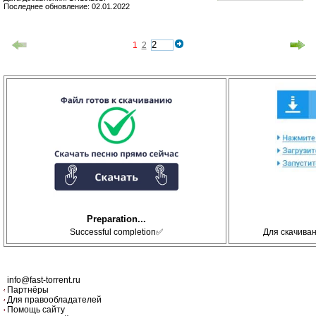
Последнее обновление: 02.01.2022
1
2
Preparation...
Successful completion✅
Для скачива
info@fast-torrent.ru
Партнёры
Для правообладателей
Помощь сайту