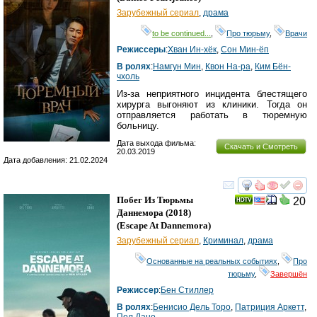
Зарубежный сериал
,
драма
to be continued...
,
Про тюрьму
,
Врачи
Режиссеры
:
Хван Ин-хёк
,
Сон Мин-ёп
В ролях
:
Намгун Мин
,
Квон На-ра
,
Ким Бён-
чхоль
Из-за неприятного инцидента блестящего
хирурга выгоняют из клиники. Тогда он
отправляется работать в тюремную
больницу.
Дата выхода фильма:
Скачать и Смотреть
20.03.2019
Дата добавления: 21.02.2024
смотреть
инте
Побег Из Тюрьмы
20
Даннемора
(2018)
(
Escape At Dannemora
)
Зарубежный сериал
,
Криминал
,
драма
Основанные на реальных событиях
,
Про
тюрьму
,
Завершён
Режиссер
:
Бен Стиллер
В ролях
:
Бенисио Дель Торо
,
Патриция Аркетт
,
Пол Дано