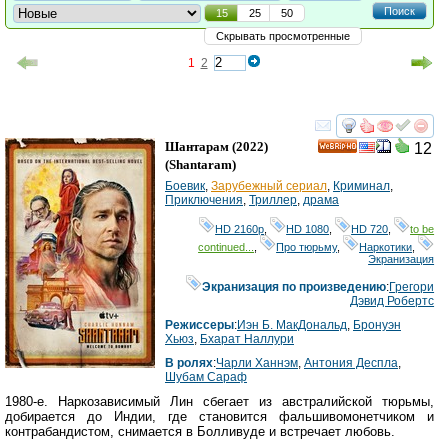
Поиск
15
25
50
Скрывать просмотренные
1
2
смотреть
инте
Шантарам
(2022)
12
HD
(
Shantaram
)
Боевик
,
Зарубежный сериал
,
Криминал
,
Приключения
,
Триллер
,
драма
HD 2160р
,
HD 1080
,
HD 720
,
to be
continued...
,
Про тюрьму
,
Наркотики
,
Экранизация
Экранизация по произведению
:
Грегори
Дэвид Робертс
Режиссеры
:
Иэн Б. МакДональд
,
Бронуэн
Хьюз
,
Бхарат Наллури
В ролях
:
Чарли Ханнэм
,
Антония Деспла
,
Шубам Сараф
1980-е. Наркозависимый Лин сбегает из австралийской тюрьмы,
добирается до Индии, где становится фальшивомонетчиком и
контрабандистом, снимается в Болливуде и встречает любовь.