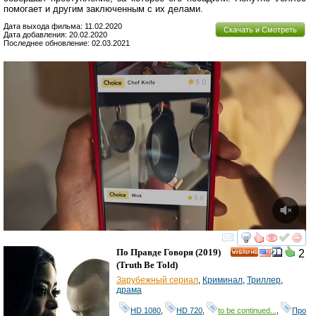
помогает и другим заключенным с их делами.
Дата выхода фильма: 11.02.2020
Скачать и Смотреть
Дата добавления: 20.02.2020
Последнее обновление: 02.03.2021
смотреть
инте
По Правде Говоря
(2019)
2
HD
(
Truth Be Told
)
Зарубежный сериал
,
Криминал
,
Триллер
,
драма
HD 1080
,
HD 720
,
to be continued...
,
Про