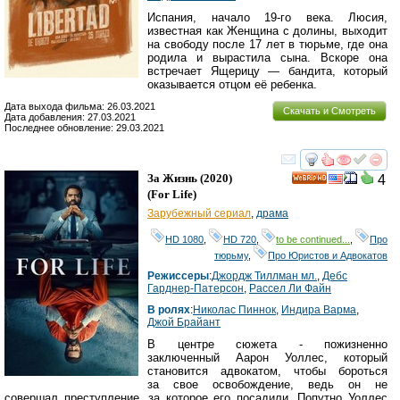
Испания, начало 19-го века. Люсия,
известная как Женщина с долины, выходит
на свободу после 17 лет в тюрьме, где она
родила и вырастила сына. Вскоре она
встречает Ящерицу — бандита, который
оказывается отцом её ребенка.
Дата выхода фильма: 26.03.2021
Скачать и Смотреть
Дата добавления: 27.03.2021
Последнее обновление: 29.03.2021
смотреть
инте
За Жизнь
(2020)
4
HD
(
For Life
)
Зарубежный сериал
,
драма
HD 1080
,
HD 720
,
to be continued...
,
Про
тюрьму
,
Про Юристов и Адвокатов
Режиссеры
:
Джордж Тиллман мл.
,
Дебс
Гарднер-Патерсон
,
Рассел Ли Файн
В ролях
:
Николас Пиннок
,
Индира Варма
,
Джой Брайант
В центре сюжета - пожизненно
заключенный Аарон Уоллес, который
становится адвокатом, чтобы бороться
за свое освобождение, ведь он не
совершал преступление, за которое его посадили. Попутно Уоллес