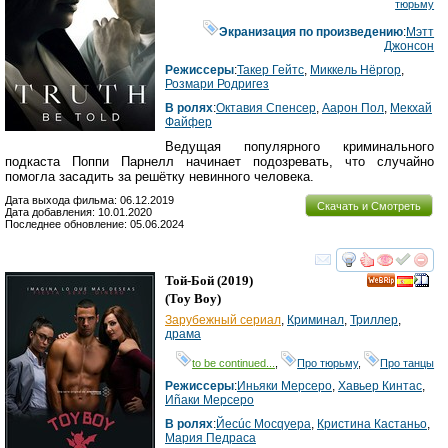
тюрьму
Экранизация по произведению
:
Мэтт
Джонсон
Режиссеры
:
Такер Гейтс
,
Миккель Нёргор
,
Розмари Родригез
В ролях
:
Октавия Спенсер
,
Аарон Пол
,
Мекхай
Файфер
Ведущая популярного криминального
подкаста Поппи Парнелл начинает подозревать, что случайно
помогла засадить за решётку невинного человека.
Дата выхода фильма: 06.12.2019
Скачать и Смотреть
Дата добавления: 10.01.2020
Последнее обновление: 05.06.2024
смотреть
инте
Той-Бой
(2019)
(
Toy Boy
)
Зарубежный сериал
,
Криминал
,
Триллер
,
драма
to be continued...
,
Про тюрьму
,
Про танцы
Режиссеры
:
Иньяки Мерсеро
,
Хавьер Кинтас
,
Иñаки Мерcеро
В ролях
:
Йесúс Мосqуера
,
Кристина Кастаньо
,
Мария Педраса