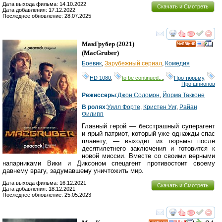
Дата выхода фильма: 14.10.2022
Скачать и Смотреть
Дата добавления: 17.12.2022
Последнее обновление: 28.07.2025
смотреть
инте
МакГрубер
(2021)
HD
(
MacGruber
)
Боевик
,
Зарубежный сериал
,
Комедия
HD 1080
,
to be continued...
,
Про тюрьму
,
Про шпионов
Режиссеры
:
Джон Соломон
,
Йорма Такконе
В ролях
:
Уилл Форте
,
Кристен Уиг
,
Райан
Филипп
Главный герой — бесстрашный суперагент
и ярый патриот, который уже однажды спас
планету, — выходит из тюрьмы после
десятилетнего заключения и готовится к
новой миссии. Вместе со своими верными
напарниками Вики и Диксоном спецагент противостоит своему
давнему врагу, задумавшему уничтожить мир.
Дата выхода фильма: 16.12.2021
Скачать и Смотреть
Дата добавления: 18.12.2021
Последнее обновление: 25.05.2023
смотреть
инте