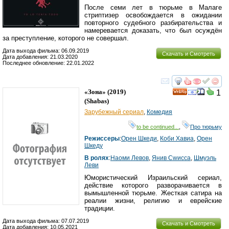
После семи лет в тюрьме в Малаге
стриптизер освобождается в ожидании
повторного судебного разбирательства и
намеревается доказать, что был осуждён
за преступление, которого не совершал.
Дата выхода фильма: 06.09.2019
Скачать и Смотреть
Дата добавления: 21.03.2020
Последнее обновление: 22.01.2022
смотреть
инте
«Зона»
(2019)
1
(
Shabas
)
Зарубежный сериал
,
Комедия
to be continued...
,
Про тюрьму
Режиссеры
:
Орен Шкеди
,
Коби Хавиа
,
Орен
Шкедy
В ролях
:
Наоми Левов
,
Янив Сwисса
,
Шмуэль
Леви
Юмористический Израильский сериал,
действие которого разворачивается в
вымышленной тюрьме. Жесткая сатира на
реалии жизни, религию и еврейские
традиции.
Дата выхода фильма: 07.07.2019
Скачать и Смотреть
Дата добавления: 10.05.2021