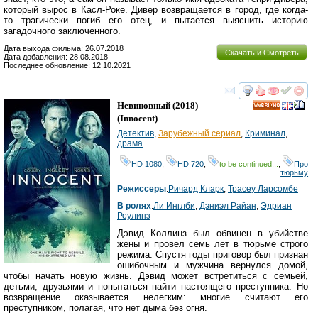
который вырос в Касл-Роке. Дивер возвращается в город, где когда-
то трагически погиб его отец, и пытается выяснить историю
загадочного заключенного.
Дата выхода фильма: 26.07.2018
Скачать и Смотреть
Дата добавления: 28.08.2018
Последнее обновление: 12.10.2021
смотреть
инте
Невиновный
(2018)
HD
(
Innocent
)
Детектив
,
Зарубежный сериал
,
Криминал
,
драма
HD 1080
,
HD 720
,
to be continued...
,
Про
тюрьму
Режиссеры
:
Ричард Кларк
,
Траcеy Ларcомбе
В ролях
:
Ли Инглби
,
Дэниэл Райан
,
Эдриан
Роулинз
Дэвид Коллинз был обвинен в убийстве
жены и провел семь лет в тюрьме строго
режима. Спустя годы приговор был признан
ошибочным и мужчина вернулся домой,
чтобы начать новую жизнь. Дэвид может встретиться с семьей,
детьми, друзьями и попытаться найти настоящего преступника. Но
возвращение оказывается нелегким: многие считают его
преступником, полагая, что нет дыма без огня.