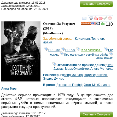
Дата выхода фильма: 13.01.2018
Скачать и Смотреть
Дата добавления: 22.05.2021
Последнее обновление: 22.05.2021
смотреть
инте
Охотник За Разумом
110
HD
(2017)
(
Mindhunter
)
Зарубежный сериал
,
Криминал
,
Триллер
,
драма
HD 1080
,
HD 720
,
to be continued...
,
Про
тюрьму
,
Про маньяков и серийных убийц
,
Экранизация
Экранизация по произведению
:
Джон
Дуглас
,
Марк Олшейкер
,
Алекс Меткалф
Режиссеры
:
Дэвид Финчер
,
Карл Франклин
,
Эндрю Дуглас
В ролях
:
Джонатан Грофф
,
Холт МакКэллани
,
Анна Торв
Действие сериала происходит в 1979 году. В центре сюжета два
агента ФБР, которые опрашивают находящихся в заключении
серийных убийц с целью понимания их образа мыслей, а также
раскрытия текущих преступлений.
Дата выхода фильма: 13.10.2017
Скачать и Смотреть
Дата добавления: 17.10.2017