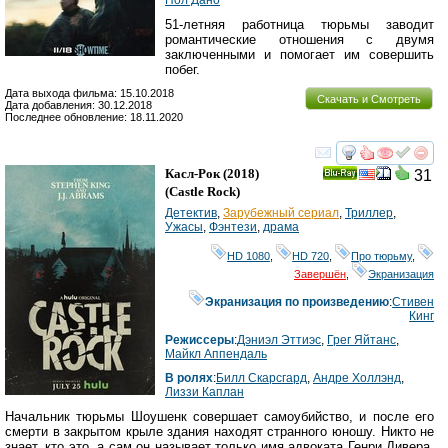
51-летняя работница тюрьмы заводит
романтические отношения с двумя
заключенными и помогает им совершить
побег.
Дата выхода фильма: 15.10.2018
Скачать и Смотреть
Дата добавления: 30.12.2018
Последнее обновление: 18.11.2020
смотреть
инте
Касл-Рок
(2018)
31
Ray
(
Castle Rock
)
Детектив
,
Зарубежный сериал
,
Триллер
,
Ужасы
,
Фэнтези
,
драма
HD 1080
,
HD 720
,
Про тюрьму
,
Завершён
,
Экранизация
Экранизация по произведению
:
Стивен
Кинг
Режиссеры
:
Дэниэл Эттиэс
,
Грег Яйтанс
,
Майкл Аппендаль
В ролях
:
Билл Скарсгард
,
Андре Холлэнд
,
Лиззи Каплан
Начальник тюрьмы Шоушенк совершает самоубийство, и после его
смерти в закрытом крыле здания находят странного юношу. Никто не
знает, кто это, а сам он называет только имя адвоката Генри Дивера,