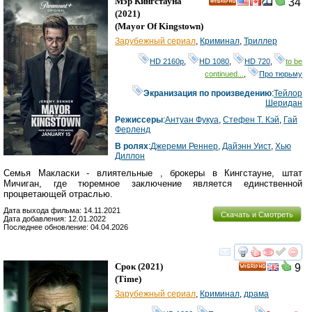
Мэр Кингстауна
34
HD
(2021)
(
Mayor Of Kingstown
)
Зарубежный сериал
,
Криминал
,
Триллер
HD 2160р
,
HD 1080
,
HD 720
,
to be
continued...
,
Про тюрьму
Экранизация по произведению
:
Тейлор
Шеридан
Режиссеры
:
Антуан Фукуа
,
Стефен Т. Кэй
,
Гай
Ферленд
В ролях
:
Джереми Реннер
,
Дайэнн Уист
,
Хью
Диллон
Семья Макласки - влиятельные , брокеры в Кингстауне, штат
Мичиган, где тюремное заключение является единственной
процветающей отраслью.
Дата выхода фильма: 14.11.2021
Скачать и Смотреть
Дата добавления: 12.01.2022
Последнее обновление: 04.04.2026
смотреть
инте
Срок
(2021)
9
HD
(
Time
)
Зарубежный сериал
,
Криминал
,
драма