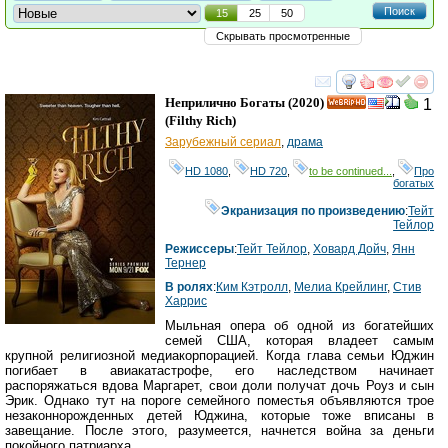
Поиск
15
25
50
Скрывать просмотренные
смотреть
инте
Неприлично Богаты
(2020)
1
HD
(
Filthy Rich
)
Зарубежный сериал
,
драма
HD 1080
,
HD 720
,
to be continued...
,
Про
богатых
Экранизация по произведению
:
Тейт
Тейлор
Режиссеры
:
Тейт Тейлор
,
Ховард Дойч
,
Янн
Тернер
В ролях
:
Ким Кэтролл
,
Мелиа Крейлинг
,
Стив
Харрис
Мыльная опера об одной из богатейших
семей США, которая владеет самым
крупной религиозной медиакорпорацией. Когда глава семьи Юджин
погибает в авиакатастрофе, его наследством начинает
распоряжаться вдова Маргарет, свои доли получат дочь Роуз и сын
Эрик. Однако тут на пороге семейного поместья объявляются трое
незаконнорожденных детей Юджина, которые тоже вписаны в
завещание. После этого, разумеется, начнется война за деньги
покойного патриарха.