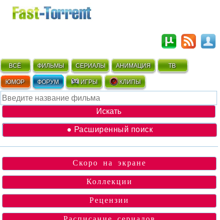
ВСЁ
ФИЛЬМЫ
СЕРИАЛЫ
АНИМАЦИЯ
ТВ
ЮМОР
ФОРУМ
ИГРЫ
КЛИПЫ
● Расширенный поиск
Скоро на экране
Коллекции
Рецензии
Расписание сериалов