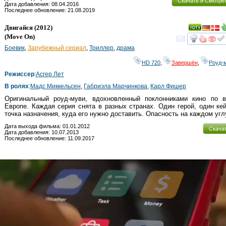
Скачать и Смотре
Дата добавления: 08.04.2016
Последнее обновление: 21.08.2019
Двигайся
(2012)
(
Move On
)
смот
Боевик
,
Зарубежный сериал
,
Триллер
,
драма
HD 720
,
Завершён
,
Роуд-
Режиссер
:
Асгер Лет
В ролях
:
Мадс Миккельсен
,
Габриэла Марчинкова
,
Карл Фишер
Оригинальный роуд-муви, вдохновленный поклонниками кино по в
Европе. Каждая серия снята в разных странах. Один герой, один ке
точка назначения, куда его нужно доставить. Опасность на каждом угл
Дата выхода фильма: 01.01.2012
Скача
Дата добавления: 10.07.2013
Последнее обновление: 11.09.2017