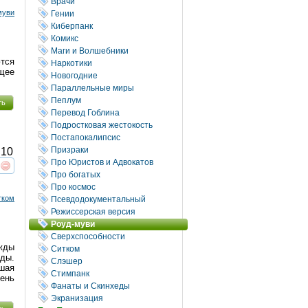
Врачи
муви
Гении
Киберпанк
Комикс
Маги и Волшебники
ются
Наркотики
щее
Новогодние
Параллельные миры
Пеплум
ть
Перевод Гоблина
Подростковая жестокость
Постапокалипсис
Призраки
10
Про Юристов и Адвокатов
реть
интересует
Про богатых
Про космос
тком
Псевдодокументальный
Режиссерская версия
Роуд-муви
Сверхспособности
жды
Ситком
ды.
Слэшер
шая
Стимпанк
ень
Фанаты и Скинхеды
Экранизация