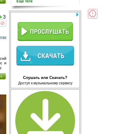
ть
Еще Теги
3
реть
интересует
муви
сей
йс и
у.
ть
Слушать или Скачать?
Доступ к музыкальному сервису