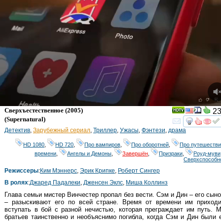
Сверхъестественное
(2005)
23
(
Supernatural
)
смот
Детектив
,
Зарубежный сериал
,
Триллер
,
Ужасы
,
Фэнтези
,
драма
HD 1080
,
HD 720
,
Про вампиров
,
Про оборотней
,
Про путешестви
времени
,
Ангелы и Демоны
,
Завершён
,
Призраки
,
Роуд-муви
Сверхспособн
Режиссеры
:
Ким Мэннерс
,
Эрик Крипке
,
Роберт Сингер
В ролях
:
Джаред Падалеки
,
Дженсен Эклс
,
Миша Коллинз
Глава семьи мистер Винчестер пропал без вести. Сэм и Дин – его сын
– разыскивают его по всей стране. Время от времени им приходи
вступать в бой с разной нечистью, которая преграждает им путь. 
братьев таинственно и необъяснимо погибла, когда Сэм и Дин были