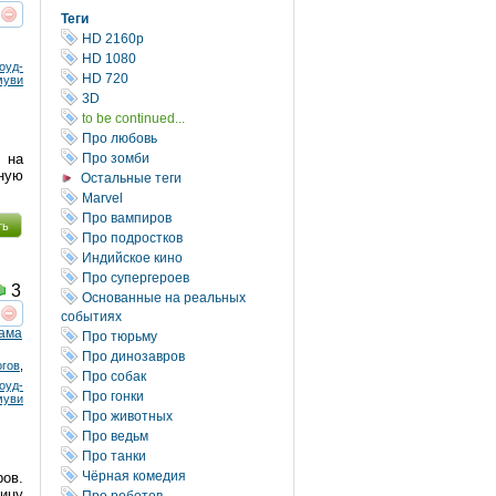
Теги
реть
интересует
HD 2160р
HD 1080
оуд-
HD 720
муви
3D
to be continued...
Про любовь
Про зомби
 на
ную
Остальные теги
Marvel
Про вампиров
ть
Про подростков
Индийское кино
Про супергероев
3
Основанные на реальных
событиях
реть
интересует
ама
Про тюрьму
Про динозавров
огов
,
Про собак
оуд-
Про гонки
муви
Про животных
Про ведьм
Про танки
Чёрная комедия
ов.
ницу
Про роботов