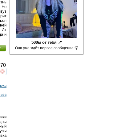
изнь
 Но
 вуз
рит
ться
дней
 Их
ца и
500м от тебя 📍
Она уже ждёт первое сообщение 🥵
ть
70
реть
интересует
муви
ньев
ики
дны
тный
рузы
вка