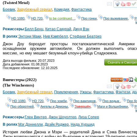
HD
(
Twisted Metal
)
смот
Боевик
,
Зарубежный сериал
,
Комедия
,
Фантастика
HD 1080
,
HD 720
,
to be continued...
,
Про гонки
,
Про выживание
,
Р
Режиссеры
:
Билл Бенц
,
Китао Сакурай
,
Джуд Вэн
В ролях
:
Энтони Маки
,
Нив Кэмпбелл
,
Стефани Беатриз
Джон Доу бороздит просторы постапокалиптической Америки
оснащённом оружием автомобиле. Он должен выполнить опас
миссию, но ему мешает безумный клоун-убийца Сладкоежка.
Дата выхода фильма: 20.07.2023
Скачать и Смотре
Дата добавления: 01.08.2023
Последнее обновление: 12.10.2025
Винчестеры
(2022)
HD
(
The Winchesters
)
смот
Боевик
,
Зарубежный сериал
,
Приключения
,
Ужасы
,
Фантастика
,
Фэнтези
,
др
HD 1080
,
HD 720
,
Про зомби
,
Про вампиров
,
Про ведьм
,
Про б
Про оборотней
,
Ангелы и Демоны
,
Завершён
,
Маги и Волшебники
,
Р
Режиссеры
:
Глен Винтер
,
Джон Шоуолтер
,
Лиза Сопер
В ролях
:
Мэг Доннелли
,
Дрэйк Роджер
,
Нида Хуршид
История любви Джона и Мэри — родителей Дина и Сэма Винчестер
Джон возвращается с войны во Вьетнаме и встречает 19-летнюю охот