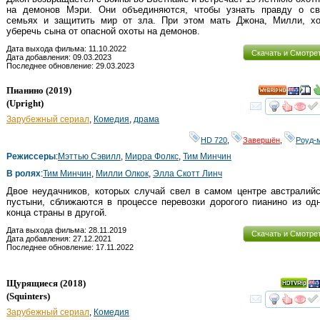
на демонов Мэри. Они объединяются, чтобы узнать правду о св
семьях и защитить мир от зла. При этом мать Джона, Милли, хо
уберечь сына от опасной охоты на демонов.
Дата выхода фильма: 11.10.2022
Скачать и Смотре
Дата добавления: 09.03.2023
Последнее обновление: 29.03.2023
Пианино
(2019)
HD
(
Upright
)
смот
Зарубежный сериал
,
Комедия
,
драма
HD 720
,
Завершён
,
Роуд-
Режиссеры
:
Мэттью Сэвилл
,
Мирра Фолкс
,
Тим Минчин
В ролях
:
Тим Минчин
,
Милли Олкок
,
Элла Скотт Линч
Двое неудачников, которых случай свел в самом центре австралий
пустыни, сближаются в процессе перевозки дорогого пианино из од
конца страны в другой.
Дата выхода фильма: 28.11.2019
Скачать и Смотре
Дата добавления: 27.12.2021
Последнее обновление: 17.11.2022
Щурящиеся
(2018)
(
Squinters
)
смот
Зарубежный сериал
,
Комедия