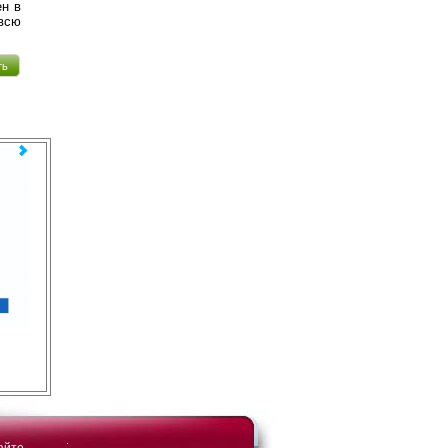
ен в
всю
ть