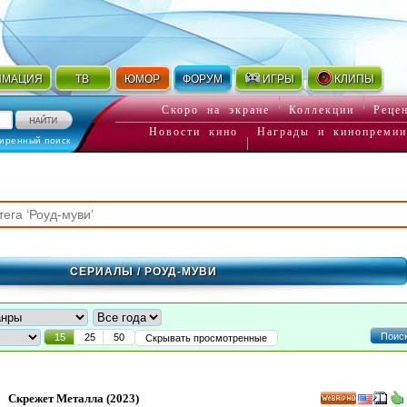
ИМАЦИЯ
ТВ
ЮМОР
ФОРУМ
ИГРЫ
КЛИПЫ
Скоро на экране
Коллекции
Реце
Новости кино
Награды и кинопремии
иренный поиск
СЕРИАЛЫ
/ РОУД-МУВИ
Поис
15
25
50
Скрывать просмотренные
Скрежет Металла
(2023)