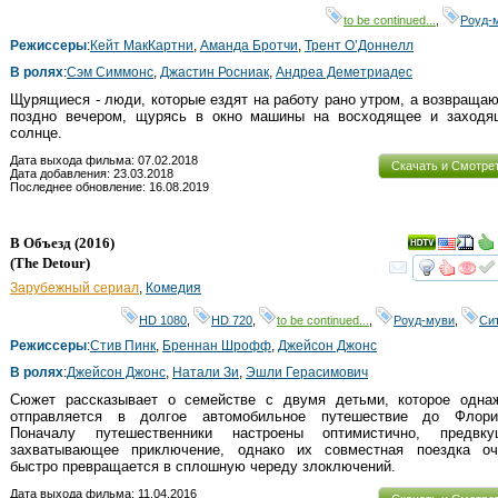
to be continued...
,
Роуд-
Режиссеры
:
Кейт МакКартни
,
Аманда Бротчи
,
Трент О’Доннелл
В ролях
:
Сэм Симмонс
,
Джастин Росниак
,
Андреа Деметриадес
Щурящиеся - люди, которые ездят на работу рано утром, а возвраща
поздно вечером, щурясь в окно машины на восходящее и заходя
солнце.
Дата выхода фильма: 07.02.2018
Скачать и Смотре
Дата добавления: 23.03.2018
Последнее обновление: 16.08.2019
В Объезд
(2016)
(
The Detour
)
смот
Зарубежный сериал
,
Комедия
HD 1080
,
HD 720
,
to be continued...
,
Роуд-муви
,
Си
Режиссеры
:
Стив Пинк
,
Бреннан Шрофф
,
Джейсон Джонс
В ролях
:
Джейсон Джонс
,
Натали Зи
,
Эшли Герасимович
Сюжет рассказывает о семействе с двумя детьми, которое одна
отправляется в долгое автомобильное путешествие до Флори
Поначалу путешественники настроены оптимистично, предвку
захватывающее приключение, однако их совместная поездка оч
быстро превращается в сплошную череду злоключений.
Дата выхода фильма: 11.04.2016