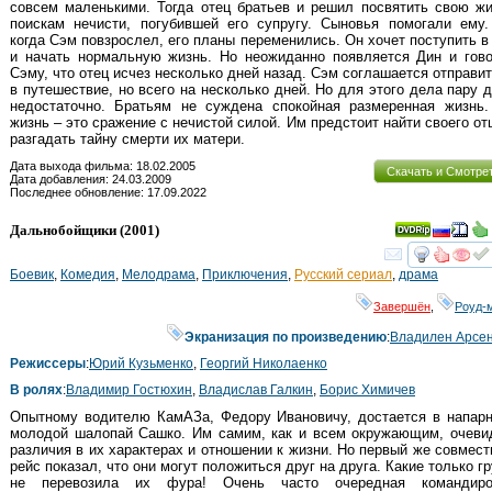
совсем маленькими. Тогда отец братьев и решил посвятить свою ж
поискам нечисти, погубившей его супругу. Сыновья помогали ему.
когда Сэм повзрослел, его планы переменились. Он хочет поступить в
и начать нормальную жизнь. Но неожиданно появляется Дин и гово
Сэму, что отец исчез несколько дней назад. Сэм соглашается отправи
в путешествие, но всего на несколько дней. Но для этого дела пару 
недостаточно. Братьям не суждена спокойная размеренная жизнь.
жизнь – это сражение с нечистой силой. Им предстоит найти своего от
разгадать тайну смерти их матери.
Дата выхода фильма: 18.02.2005
Скачать и Смотре
Дата добавления: 24.03.2009
Последнее обновление: 17.09.2022
Дальнобойщики
(2001)
смот
Боевик
,
Комедия
,
Мелодрама
,
Приключения
,
Русский сериал
,
драма
Завершён
,
Роуд-
Экранизация по произведению
:
Владилен Арсе
Режиссеры
:
Юрий Кузьменко
,
Георгий Николаенко
В ролях
:
Владимир Гостюхин
,
Владислав Галкин
,
Борис Химичев
Опытному водителю КамАЗа, Федору Ивановичу, достается в напарн
молодой шалопай Сашко. Им самим, как и всем окружающим, очеви
различия в их характерах и отношении к жизни. Но первый же совмес
рейс показал, что они могут положиться друг на друга. Какие только г
не перевозила их фура! Очень часто очередная командиро