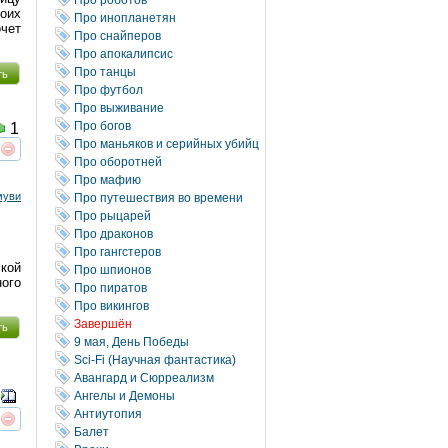
оих
Про инопланетян
чет
Про снайперов
Про апокалипсис
Про танцы
ть
Про футбол
Про выживание
Про богов
1
Про маньяков и серийных убийц
реть
интересует
Про оборотней
Про мафию
муви
Про путешествия во времени
Про рыцарей
Про драконов
Про гангстеров
ской
Про шпионов
ного
Про пиратов
Про викингов
Завершён
ть
9 мая, День Победы
Sci-Fi (Научная фантастика)
Авангард и Сюрреализм
Ангелы и Демоны
Антиутопия
реть
интересует
Балет