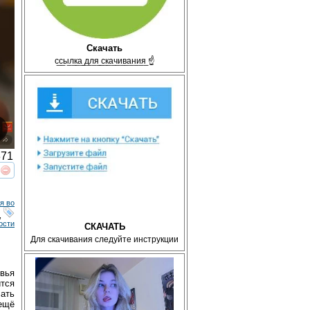
Скачать
с̲с̲ы̲л̲к̲а̲ ̲д̲л̲я̲ ̲с̲к̲а̲ч̲и̲в̲а̲н̲и̲я̲ ☝
71
реть
интересует
я во
,
ости
СКАЧАТЬ
Для скачивания следуйте инструкции
овья
тся
Мать
 ещё