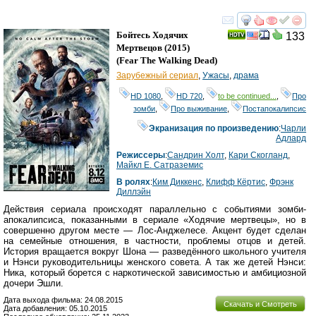
смотреть
инте
Бойтесь Ходячих
133
Мертвецов
(2015)
(
Fear The Walking Dead
)
Зарубежный сериал
,
Ужасы
,
драма
HD 1080
,
HD 720
,
to be continued...
,
Про
зомби
,
Про выживание
,
Постапокалипсис
Экранизация по произведению
:
Чарли
Адлард
Режиссеры
:
Сандрин Холт
,
Кари Скогланд
,
Майкл Е. Сатраземис
В ролях
:
Ким Диккенс
,
Клифф Кёртис
,
Фрэнк
Диллэйн
Действия сериала происходят параллельно с событиями зомби-
апокалипсиса, показанными в сериале «Ходячие мертвецы», но в
совершенно другом месте — Лос-Анджелесе. Акцент будет сделан
на семейные отношения, в частности, проблемы отцов и детей.
История вращается вокруг Шона — разведённого школьного учителя
и Нэнси руководительницы женского совета. А так же детей Нэнси:
Ника, который борется с наркотической зависимостью и амбициозной
дочери Эшли.
Дата выхода фильма: 24.08.2015
Скачать и Смотреть
Дата добавления: 05.10.2015