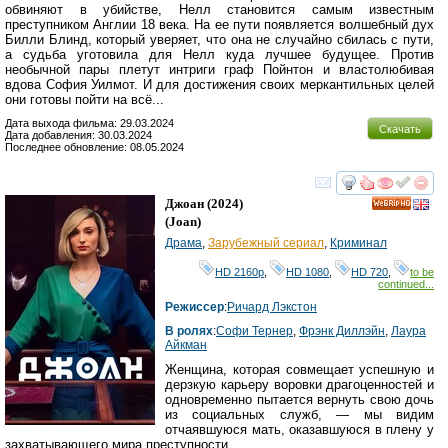
обвиняют в убийстве, Нелл становится самым известным
преступником Англии 18 века. На ее пути появляется волшебный дух
Билли Блинд, который уверяет, что она не случайно сбилась с пути,
а судьба уготовила для Нелл куда лучшее будущее. Против
необычной пары плетут интриги граф Пойнтон и властолюбивая
вдова София Уилмот. И для достижения своих меркантильных целей
они готовы пойти на всё...
Дата выхода фильма: 29.03.2024
Скачать
Дата добавления: 30.03.2024
Последнее обновление: 08.05.2024
смотреть
инте
Джоан
(2024)
HD
(
Joan
)
Драма
,
Зарубежный сериал
,
Криминал
HD 2160р
,
HD 1080
,
HD 720
,
to be
continued...
Режиссер
:
Ричард Лэкстон
В ролях
:
Софи Тернер
,
Фрэнк Диллэйн
,
Лаура
Айкман
Женщина, которая совмещает успешную и
дерзкую карьеру воровки драгоценностей и
одновременно пытается вернуть свою дочь
из социальных служб, — мы видим
отчаявшуюся мать, оказавшуюся в плену у
захватывающего мира преступности.