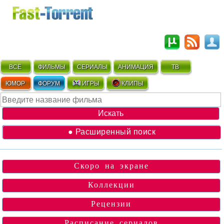
ВСЁ
ФИЛЬМЫ
СЕРИАЛЫ
АНИМАЦИЯ
ТВ
ЮМОР
ФОРУМ
ИГРЫ
КЛИПЫ
● Расширенный поиск
Скоро на экране
Коллекции
Рецензии
Расписание сериалов