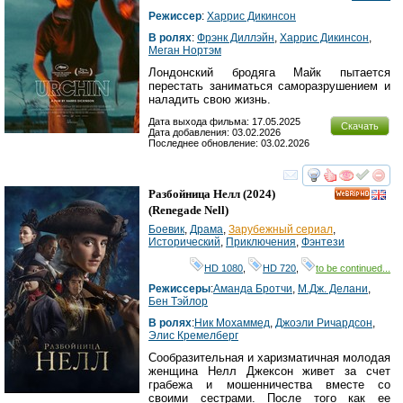
Режиссер
:
Харрис Дикинсон
В ролях
:
Фрэнк Диллэйн
,
Харрис Дикинсон
,
Меган Нортэм
Лондонский бродяга Майк пытается
перестать заниматься саморазрушением и
наладить свою жизнь.
Дата выхода фильма: 17.05.2025
Скачать
Дата добавления: 03.02.2026
Последнее обновление: 03.02.2026
смотреть
инте
Разбойница Нелл
(2024)
HD
(
Renegade Nell
)
Боевик
,
Драма
,
Зарубежный сериал
,
Исторический
,
Приключения
,
Фэнтези
HD 1080
,
HD 720
,
to be continued...
Режиссеры
:
Аманда Бротчи
,
М.Дж. Делани
,
Бен Тэйлор
В ролях
:
Ник Мохаммед
,
Джоэли Ричардсон
,
Элис Кремелберг
Сообразительная и харизматичная молодая
женщина Нелл Джексон живет за счет
грабежа и мошенничества вместе со
своими сестрами. После того как ее