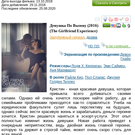
Дата выхода фильма: 13.10.2018
Скачать и Смотреть
Дата добавления: 29.11.2018
Последнее обновление: 25.08.2020
смотреть
инте
Девушка По Вызову
(2016)
9
(
The Girlfriend Experience
)
Зарубежный сериал
,
драма
HD 720
,
to be continued...
Экранизация по произведению
:
Девон
Грайе
Режиссеры
:
Лодж Х. Керриган
,
Эми Саймец
,
Аня Марквардт
В ролях
:
Райли Кио
,
Пол Спаркс
,
Джулия
Голден Теллес
Кристин - юная красивая девушка, которая
привыкла всего добиваться своими
силами. Однако ей очень хочется поскорее найти работу, да и
семейными проблемами приходится как-то справляться. Учеба на
юридическом факультете сулит лишь перспективу на будущее,
однако сейчас вести красивую жизнь и зарабатывать деньги героине
хочется. Кристин решается наняться в эскорт-услуги. Этот опыт
полностью изменит жизнь девушки. Новая работа приведет к
очередным неприятностям, ведь двойная жизнь главной героини,
которую та держит в строгой тайне, может очень скоро стать для
всех явной.