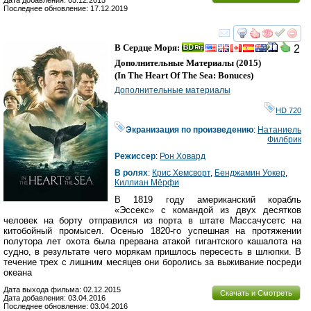
Последнее обновление: 17.12.2019
смотреть
инте
В Сердце Моря:
2
Дополнительные Материалы
(2015)
(
In The Heart Of The Sea: Bonuces
)
Дополнительные материалы
HD 720
Экранизация по произведению
:
Натаниель
Филбрик
Режиссер
:
Рон Ховард
В ролях
:
Крис Хемсворт
,
Бенджамин Уокер
,
Киллиан Мёрфи
В 1819 году американский корабль
«Эссекс» с командой из двух десятков
человек на борту отправился из порта в штате Массачусетс на
китобойный промысел. Осенью 1820-го успешная на протяжении
полутора лет охота была прервана атакой гигантского кашалота на
судно, в результате чего морякам пришлось пересесть в шлюпки. В
течение трех с лишним месяцев они боролись за выживание посреди
океана
Дата выхода фильма: 02.12.2015
Скачать и Смотреть
Дата добавления: 03.04.2016
Последнее обновление: 03.04.2016