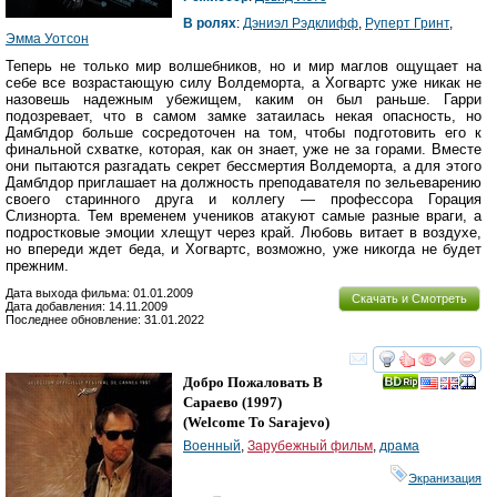
В ролях
:
Дэниэл Рэдклифф
,
Руперт Гринт
,
Эмма Уотсон
Теперь не только мир волшебников, но и мир маглов ощущает на
себе все возрастающую силу Волдеморта, а Хогвартс уже никак не
назовешь надежным убежищем, каким он был раньше. Гарри
подозревает, что в самом замке затаилась некая опасность, но
Дамблдор больше сосредоточен на том, чтобы подготовить его к
финальной схватке, которая, как он знает, уже не за горами. Вместе
они пытаются разгадать секрет бессмертия Волдеморта, а для этого
Дамблдор приглашает на должность преподавателя по зельеварению
своего старинного друга и коллегу — профессора Горация
Слизнорта. Тем временем учеников атакуют самые разные враги, а
подростковые эмоции хлещут через край. Любовь витает в воздухе,
но впереди ждет беда, и Хогвартс, возможно, уже никогда не будет
прежним.
Дата выхода фильма: 01.01.2009
Скачать и Смотреть
Дата добавления: 14.11.2009
Последнее обновление: 31.01.2022
смотреть
инте
Добро Пожаловать В
Сараево
(1997)
(
Welcome To Sarajevo
)
Военный
,
Зарубежный фильм
,
драма
Экранизация