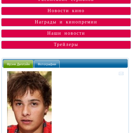
Новости кино
Награды и кинопремии
Наши новости
Трейлеры
Фрэнк Диллэйн
Фотографии