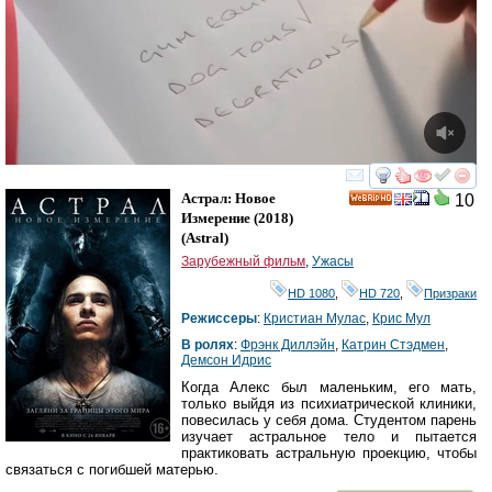
смотреть
инте
Астрал: Новое
10
HD
Измерение
(2018)
(
Astral
)
Зарубежный фильм
,
Ужасы
HD 1080
,
HD 720
,
Призраки
Режиссеры
:
Кристиан Мулас
,
Крис Мул
В ролях
:
Фрэнк Диллэйн
,
Катрин Стэдмен
,
Демсон Идрис
Когда Алекс был маленьким, его мать,
только выйдя из психиатрической клиники,
повесилась у себя дома. Студентом парень
изучает астральное тело и пытается
практиковать астральную проекцию, чтобы
связаться с погибшей матерью.