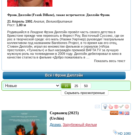
Фрэнк Диллэйн (Frank Dillane), также встречается: Диллэйн Фрэнк
21 Апрель 1991
Англия, Великобритания
Рост:
1.80 м
Родившийся в Лондоне Фрэнк Диллэйн провёл часть своего детства в
Брикстоне прежде чем переехать в Форест Роу, Восточный Суссекс, где он
рос в творческой среде: его мать (Наоми Уиртнер) руководит театральным
коллективом под названием Barebones Project, в то время как его отец,
Стивен Диллэйн, играл во множестве фильмов и сериалов («Игра
престолов», «Туннель») и был награждён премией BAFTA TV за лучшую
мужскую роль на телевидении в 2009 году. Диллэйн дебютировал в кино в
качестве статиста в фильме «Добро пожаловать в …
Показать весь текст
Всё
/ Фрэнк Диллэйн
15
25
50
Скрывать просмотренные
смотреть
инте
Сорванец
(2025)
(
Urchin
)
Драма
,
Зарубежный фильм
HD 1080