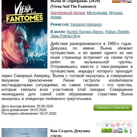
Вьена И «Призраки»
(2020)
(
Viena And The Fantomes
)
Зарубежный фильм
,
Мелодрама
,
Музыка
,
драма
Режиссер
:
Херардо Наранхо
В ролях
:
Калеб Лэндри Джонс
,
Райан Лебёф
,
Эван Рэйчел Вуд
Действие разворачивается в 1980-х годах.
Девушка по имени Вьена обожает
путешествия, и во время одного из них
юная странница встречает на своем пути
ребят из музыкальной группы.
Отправившись вместе с панк-рокерами в
путешествие, маршрут которого проходит
через Северную Америку, Вьена с головой окунулась в совершенно
безумное приключение. Лихие гастроли изобиловали
нестандартными ситуациями, но самое главное – это чувства,
которые связали всех участников этой поездки. Совершенно
неожиданно для самой себя обуреваемая страстями Вьена
оказалась в эпицентре любовного треугольника.
Дата выхода фильма: 30.06.2020
Скачать и Смотреть
Дата добавления: 04.07.2020
Последнее обновление: 04.07.2020
смотреть
инте
Как Создать Девушку
1
Ray
(2019)