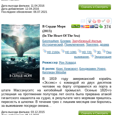
Дата выхода фильма: 11.04.2016
Скачать и Смотреть
Дата добавления: 12.04.2016
Последнее обновление: 06.07.2021
смотреть
инте
В Сердце Моря
374
Ray
(2015)
(
In The Heart Of The Sea
)
Биография
,
Боевик
,
Зарубежный фильм
,
Исторический
,
Приключения
,
Триллер
,
драма
HD 2160р
,
HD 1080
,
HD 720
,
3D
,
Про
выживание
,
Экранизация
Режиссер
:
Рон Ховард
В ролях
:
Крис Хемсворт
,
Бенджамин Уокер
,
Киллиан Мёрфи
В 1819 году американский корабль
«Эссекс» с командой из двух десятков
человек на борту отправился из порта в
штате Массачусетс на китобойный промысел. Осенью 1820-го
успешная на протяжении полутора лет охота была прервана атакой
гигантского кашалота на судно, в результате чего морякам пришлось
пересесть в шлюпки. В течение трех с лишним месяцев они боролись
за выживание посреди океана…
Дата выхода фильма: 03.12.2015
Скачать и Смотреть
Дата добавления: 05.12.2015