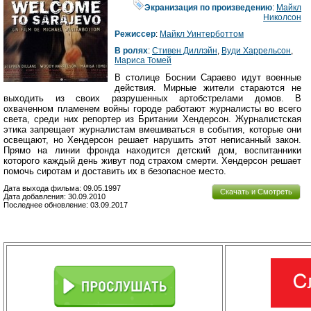
Экранизация по произведению
:
Майкл
Николсон
Режиссер
:
Майкл Уинтерботтом
В ролях
:
Стивен Диллэйн
,
Вуди Харрельсон
,
Мариса Томей
В столице Боснии Сараево идут военные
действия. Мирные жители стараются не
выходить из своих разрушенных артобстрелами домов. В
охваченном пламенем войны городе работают журналисты во всего
света, среди них репортер из Британии Хендерсон. Журналистская
этика запрещает журналистам вмешиваться в события, которые они
освещают, но Хендерсон решает нарушить этот неписанный закон.
Прямо на линии фронда находится детский дом, воспитанники
которого каждый день живут под страхом смерти. Хендерсон решает
помочь сиротам и доставить их в безопасное место.
Дата выхода фильма: 09.05.1997
Скачать и Смотреть
Дата добавления: 30.09.2010
Последнее обновление: 03.09.2017