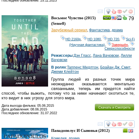
Последнее обновление: 25.11.2023
смотреть
инте
Восьмое Чувство
(2015)
79
(
Sense8
)
Зарубежный сериал
,
Фантастика
,
драма
HD 2160р
,
HD 1080
,
HD 720
,
Sci-Fi
(Научная фантастика)
,
Завершён
,
Сверхспособности
Режиссеры
:
Дэн Гласс
,
Лана Вачовски
,
Лилли
Вачовски
В ролях
:
Таппенс Мидлтон
,
Брайан Дж. Смит
,
Джеми Клейтон
Группа людей из разных точек мира
неожиданно оказываются ментально
связанными, теперь им придется найти
способ, чтобы выжить, потому что за ними начинают охотиться те,
кто видит в них угрозу для этого мира.
Дата выхода фильма: 05.06.2015
Скачать и Смотреть
Дата добавления: 08.06.2015
Последнее обновление: 31.07.2022
смотреть
инте
Пападополус И Сыновья
(2012)
Комедия
,
драма