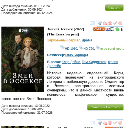
Дата выхода фильма: 01.01.2024
Скачать
Дата добавления: 30.09.2024
Последнее обновление: 06.12.2024
смотреть
инте
Змей В Эссексе
(2022)
6
HD
(
The Essex Serpent
)
Зарубежный сериал
,
драма
HD 1080
,
HD 720
,
to be continued...
Режиссер
:
Клио Барнард
В ролях
:
Клэр Дэйнс
,
Том Хиддлстон
,
Фрэнк
Диллэйн
История недавно овдовевшей Коры,
которая переезжает из викторианского
Лондона в небольшую деревню Олдвинтер
в Эссексе, заинтригованная местным
суеверием, что в данной местности вновь
появилось мифическое существо,
известное как Змея Эссекса.
Дата выхода фильма: 13.05.2022
Скачать и Смотреть
Дата добавления: 10.06.2022
Последнее обновление: 31.07.2026
смотреть
инте