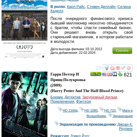
В ролях
:
Карл Райс
,
Стивен Диллэйн
,
Селина
Каделл
После очередного финансового кризиса
бывший миллионер неохотно объединяется
с братом, чтобы спасти семейный бизнес.
Они решают вновь открыть свой
старенький магазинчик, в котором работали
в молодости.
Дата выхода фильма: 03.10.2012
Скачать
Дата добавления: 22.02.2024
смотреть
инте
Гарри Поттер И
621
Ray
Принц-Полукровка
(2009)
(
Harry Potter And The Half-Blood Prince
)
Боевик
,
Детектив
,
Зарубежный фильм
,
Приключения
,
Фэнтези
HD 2160р
,
HD 1080
,
HD 720
,
Маги и
Волшебники
,
Экранизация
Экранизация по произведению
:
Джоан К.
Роулинг
Режиссер
:
Дэвид Йэтс