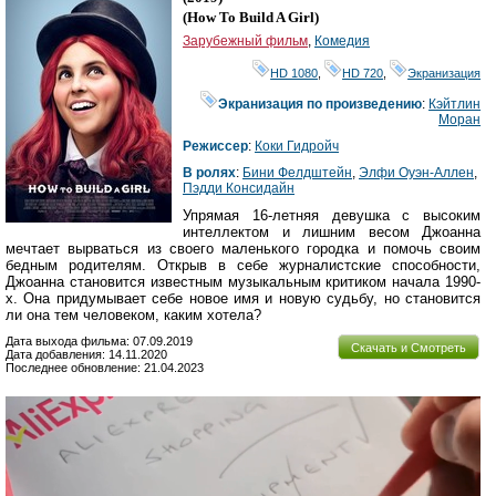
(
How To Build A Girl
)
Зарубежный фильм
,
Комедия
HD 1080
,
HD 720
,
Экранизация
Экранизация по произведению
:
Кэйтлин
Моран
Режиссер
:
Коки Гидройч
В ролях
:
Бини Фелдштейн
,
Элфи Оуэн-Аллен
,
Пэдди Консидайн
Упрямая 16-летняя девушка с высоким
интеллектом и лишним весом Джоанна
мечтает вырваться из своего маленького городка и помочь своим
бедным родителям. Открыв в себе журналистские способности,
Джоанна становится известным музыкальным критиком начала 1990-
х. Она придумывает себе новое имя и новую судьбу, но становится
ли она тем человеком, каким хотела?
Дата выхода фильма: 07.09.2019
Скачать и Смотреть
Дата добавления: 14.11.2020
Последнее обновление: 21.04.2023