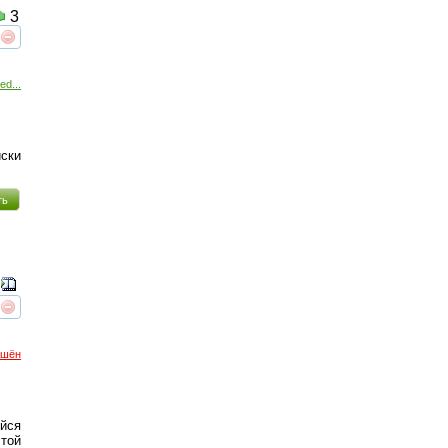
3
реть
интересует
ed...
иски
ть
реть
интересует
ршён
йся
стой