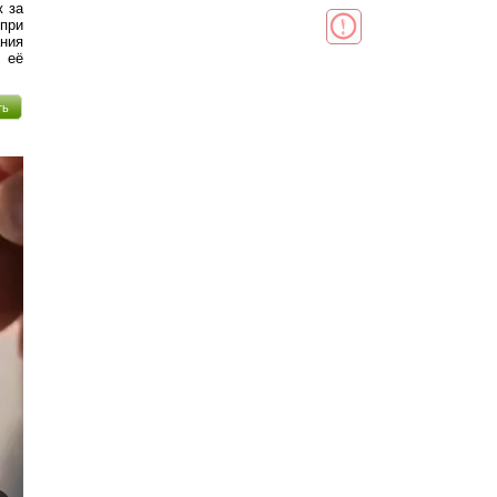
ж за
при
ания
 её
ть