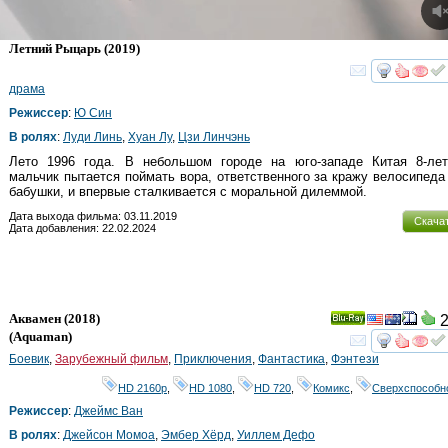
Летний Рыцарь
(2019)
смот
драма
Режиссер
:
Ю Син
В ролях
:
Луди Линь
,
Хуан Лу
,
Цзи Линчэнь
Лето 1996 года. В небольшом городе на юго-западе Китая 8-летн
мальчик пытается поймать вора, ответственного за кражу велосипеда
бабушки, и впервые сталкивается с моральной дилеммой.
Дата выхода фильма: 03.11.2019
Скача
Дата добавления: 22.02.2024
Аквамен
(2018)
2
Ray
(
Aquaman
)
смот
Боевик
,
Зарубежный фильм
,
Приключения
,
Фантастика
,
Фэнтези
HD 2160р
,
HD 1080
,
HD 720
,
Комикс
,
Сверхспособн
Режиссер
:
Джеймс Ван
В ролях
:
Джейсон Момоа
,
Эмбер Хёрд
,
Уиллем Дефо