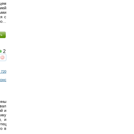
щем
ией
ыми
ся с
ено…
ть
2
реть
интересует
 720
онс
щины
овал
ой и
чику
, и
отец
то в