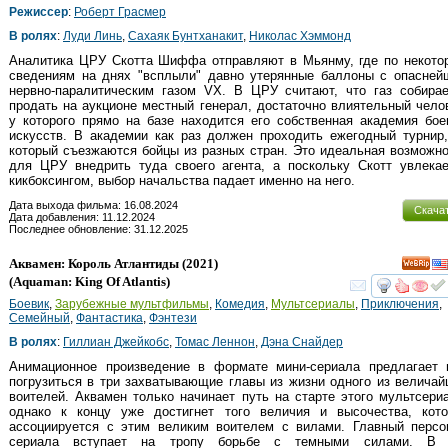
Режиссер
:
Роберт Грасмер
В ролях
:
Луди Линь
,
Сахаяк Бунтханакит
,
Николас Хэммонд
Аналитика ЦРУ Скотта Шиффа отправляют в Мьянму, где по некото
сведениям на днях "всплыли" давно утерянные баллоны с опасней
нервно-паралитическим газом VX. В ЦРУ считают, что газ собирае
продать на аукционе местный генерал, достаточно влиятельный чело
у которого прямо на базе находится его собственная академия бо
искусств. В академии как раз должен проходить ежегодный турнир
который съезжаются бойцы из разных стран. Это идеальная возможн
для ЦРУ внедрить туда своего агента, а поскольку Скотт увлекае
кикбоксингом, выбор начальства падает именно на него.
Дата выхода фильма: 16.08.2024
Скача
Дата добавления: 11.12.2024
Последнее обновление: 31.12.2025
Аквамен: Король Атлантиды
(2021)
(
Aquaman: King Of Atlantis
)
смот
Боевик
,
Зарубежные мультфильмы
,
Комедия
,
Мультсериалы
,
Приключения
,
Семейный
,
Фантастика
,
Фэнтези
В ролях
:
Гиллиан Джейкобс
,
Томас Леннон
,
Дэна Снайдер
Анимационное произведение в формате мини-сериала предлагает 
погрузиться в три захватывающие главы из жизни одного из велича
воителей. Аквамен только начинает путь на старте этого мультсери
однако к концу уже достигнет того величия и высочества, кото
ассоциируется с этим великим воителем с вилами. Главный персо
сериала вступает на тропу борьбе с темными силами. В 