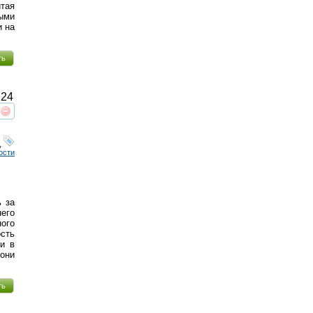
итая
ыми
и на
ть
24
реть
интересует
,
ости
ь за
его
ого
ость
ки в
Сони
ть