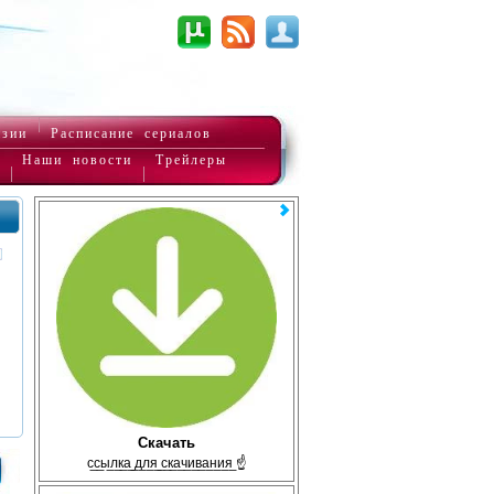
нзии
Расписание сериалов
Наши новости
Трейлеры
Скачать
с̲с̲ы̲л̲к̲а̲ ̲д̲л̲я̲ ̲с̲к̲а̲ч̲и̲в̲а̲н̲и̲я̲ ☝