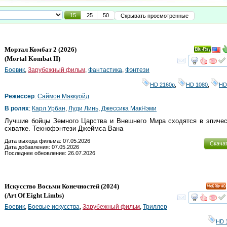
15
25
50
Скрывать просмотренные
Мортал Комбат 2
(2026)
Ray
(
Mortal Kombat II
)
смот
Боевик
,
Зарубежный фильм
,
Фантастика
,
Фэнтези
HD 2160р
,
HD 1080
,
HD
Режиссер
:
Саймон Маккуойд
В ролях
:
Карл Урбан
,
Луди Линь
,
Джессика МакНэми
Лучшие бойцы Земного Царства и Внешнего Мира сходятся в эпичес
схватке. Технофэнтези Джеймса Вана
Дата выхода фильма: 07.05.2026
Скача
Дата добавления: 07.05.2026
Последнее обновление: 26.07.2026
Искусство Восьми Конечностей
(2024)
HD
(
Art Of Eight Limbs
)
смот
Боевик
,
Боевые искусства
,
Зарубежный фильм
,
Триллер
HD 