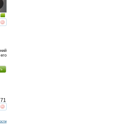
реть
интересует
ий
 его
ть
71
реть
интересует
ости