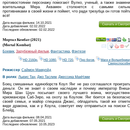
противостоянии персонажу помогают Вулко, ученый, а также знамен
воительница Мера. Аквамен столкнется с самыми сильн
противниками в своей жизни и поймет, что ради трезубца он готов пойт
всё!
Дата выхода фильма: 14.10.2021
Скачать и Смотре
Дата добавления: 02.02.2022
Последнее обновление: 02.02.2022
Мортал Комбат
(2021)
1
Ray
(
Mortal Kombat
)
смот
Боевик
,
Зарубежный фильм
,
Фантастика
,
Фэнтези
HD 2160р
,
HD 1080
,
HD 720
,
Про богов
,
Маги и Волшебники
Сверхспособн
Режиссер
:
Саймон Маккуойд
В ролях
:
Льюис Тан
,
Джо Таслим
,
Джессика МакНэми
Боец смешанных единоборств Коул Янг не раз соглашался проиграт
деньги. Он не знает о своем наследии и почему император Внешн
Мира Шан Цзун посылает своего лучшего воина, могущественн
криомансера Саб-Зиро, на охоту за Коулом. Янг боится за безопасн
своей семьи, и майор спецназа Джакс, обладатель такой же отмет
виде дракона, как и у Коула, советует ему отправиться на поиски 
Блейд.
Дата выхода фильма: 08.04.2021
Скачать и Смотре
Дата добавления: 07.05.2021
Последнее обновление: 10.05.2023