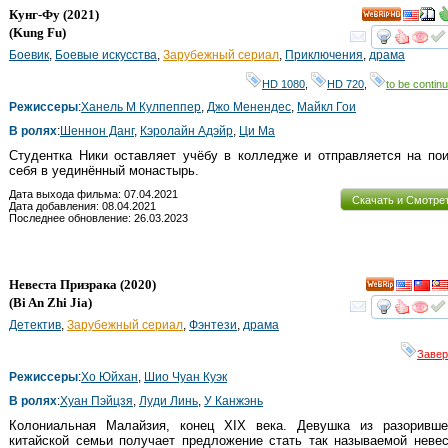
Кунг-Фу
(2021)
HD
(
Kung Fu
)
смот
Боевик
,
Боевые искусства
,
Зарубежный сериал
,
Приключения
,
драма
HD 1080
,
HD 720
,
to be continu
Режиссеры
:
Ханель М Кулпеппер
,
Джо Менендес
,
Майкл Гои
В ролях
:
Шеннон Данг
,
Кэролайн Адэйр
,
Ци Ма
Студентка Ники оставляет учёбу в колледже и отправляется на по
себя в уединённый монастырь.
Дата выхода фильма: 07.04.2021
Скачать и Смотре
Дата добавления: 08.04.2021
Последнее обновление: 26.03.2023
Невеста Призрака
(2020)
(
Bi An Zhi Jia
)
смот
Детектив
,
Зарубежный сериал
,
Фэнтези
,
драма
Заве
Режиссеры
:
Хо Юйхан
,
Шио Чуан Куэк
В ролях
:
Хуан Пэйцзя
,
Луди Линь
,
У Канжэнь
Колониальная Малайзия, конец XIX века. Девушка из разоривше
китайской семьи получает предложение стать так называемой неве