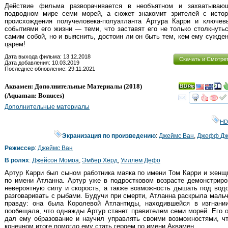
Действие фильма разворачивается в необъятном и захватываю
подводном мире семи морей, а сюжет знакомит зрителей с истор
происхождения получеловека-полуатланта Артура Карри и ключев
событиями его жизни — теми, что заставят его не только столкнуть
самим собой, но и выяснить, достоин ли он быть тем, кем ему сужд
царем!
Дата выхода фильма: 13.12.2018
Скачать и Смотре
Дата добавления: 10.03.2019
Последнее обновление: 29.11.2021
Аквамен: Дополнительные Материалы
(2018)
(
Aquaman: Bonuces
)
смот
Дополнительные материалы
HD
Экранизация по произведению
:
Джеймс Ван
,
Джефф Дж
Режиссер
:
Джеймс Ван
В ролях
:
Джейсон Момоа
,
Эмбер Хёрд
,
Уиллем Дефо
Артур Карри был сыном работника маяка по имени Том Карри и жен
по имени Атланна. Артур уже в подростковом возрасте демонстрир
невероятную силу и скорость, а также возможность дышать под вод
разговаривать с рыбами. Будучи при смерти, Атланна раскрыла маль
правду: она была Королевой Атлантиды, находившейся в изгнании
пообещала, что однажды Артур станет правителем семи морей. Его 
дал ему образование и научил управлять своими возможностями, ч
конечном итоге помогло ему стать героем по имени Аквамен.