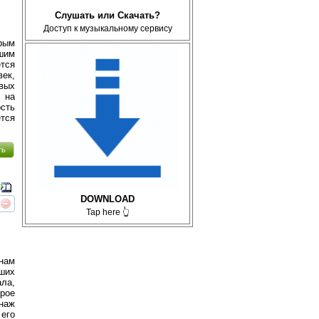
Слушать или Скачать?
Доступ к музыкальному сервису
рым
шим
тся
век,
евых
, на
ость
тся
ть
DOWNLOAD
реть
интересует
Tap here 👆
нам
йших
ала,
рое
наж
его