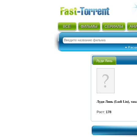
ВСЁ
ФИЛЬМЫ
СЕРИАЛЫ
АН
● Расш
Луди Линь
Луди Линь (Ludi Lin), та
Рост:
178