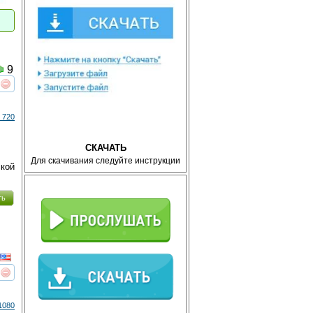
9
реть
интересует
 720
СКАЧАТЬ
Для скачивания следуйте инструкции
кой
ть
реть
интересует
1080