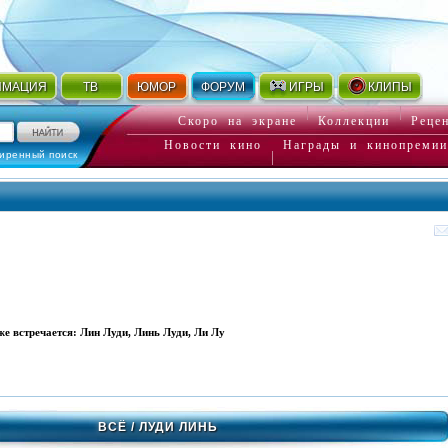
ИМАЦИЯ
ТВ
ЮМОР
ФОРУМ
ИГРЫ
КЛИПЫ
Скоро на экране
Коллекции
Реце
Новости кино
Награды и кинопремии
иренный поиск
кже встречается: Лин Луди, Линь Луди, Ли Лу
ВСЁ
/ ЛУДИ ЛИНЬ