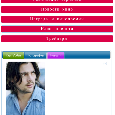
Новости кино
Награды и кинопремии
Наши новости
Трейлеры
Карл Урбан
Фотографии
Новости