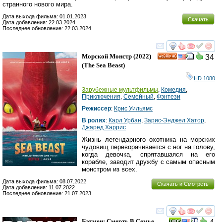
странного нового мира.
Дата выхода фильма: 01.01.2023
Скачать
Дата добавления: 22.03.2024
Последнее обновление: 22.03.2024
смотреть
инте
Морской Монстр
(2022)
34
HD
(
The Sea Beast
)
HD 1080
Зарубежные мультфильмы
,
Комедия
,
Приключения
,
Семейный
,
Фэнтези
Режиссер
:
Крис Уильямс
В ролях
:
Карл Урбан
,
Зарис-Энджел Хатор
,
Джаред Харрис
Жизнь легендарного охотника на морских
чудовищ переворачивается с ног на голову,
когда девочка, спрятавшаяся на его
корабле, заводит дружбу с самым опасным
монстром из всех.
Дата выхода фильма: 08.07.2022
Скачать и Смотреть
Дата добавления: 11.07.2022
Последнее обновление: 21.07.2023
смотреть
инте
Бэтмен: Смерть В Семье