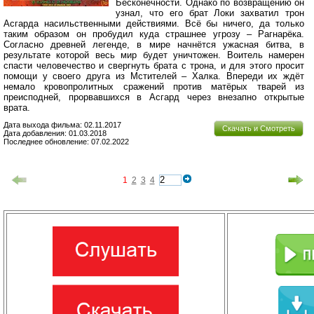
Бесконечности. Однако по возвращению он
узнал, что его брат Локи захватил трон
Асгарда насильственными действиями. Всё бы ничего, да только
таким образом он пробудил куда страшнее угрозу – Рагнарёка.
Согласно древней легенде, в мире начнётся ужасная битва, в
результате которой весь мир будет уничтожен. Воитель намерен
спасти человечество и свергнуть брата с трона, и для этого просит
помощи у своего друга из Мстителей – Халка. Впереди их ждёт
немало кровопролитных сражений против матёрых тварей из
преисподней, прорвавшихся в Асгард через внезапно открытые
врата.
Дата выхода фильма: 02.11.2017
Скачать и Смотреть
Дата добавления: 01.03.2018
Последнее обновление: 07.02.2022
1
2
3
4