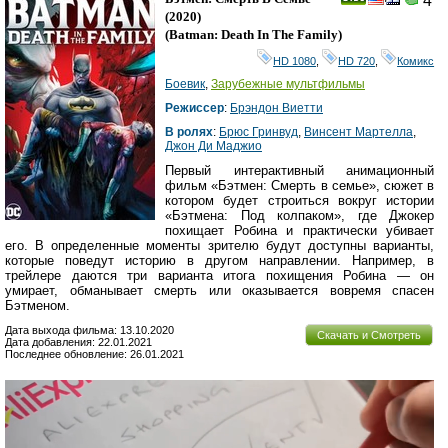
4
(2020)
(
Batman: Death In The Family
)
HD 1080
,
HD 720
,
Комикс
Боевик
,
Зарубежные мультфильмы
Режиссер
:
Брэндон Виетти
В ролях
:
Брюс Гринвуд
,
Винсент Мартелла
,
Джон Ди Маджио
Первый интерактивный анимационный
фильм «Бэтмен: Смерть в семье», сюжет в
котором будет строиться вокруг истории
«Бэтмена: Под колпаком», где Джокер
похищает Робина и практически убивает
его. В определенные моменты зрителю будут доступны варианты,
которые поведут историю в другом направлении. Например, в
трейлере даются три варианта итога похищения Робина — он
умирает, обманывает смерть или оказывается вовремя спасен
Бэтменом.
Дата выхода фильма: 13.10.2020
Скачать и Смотреть
Дата добавления: 22.01.2021
Последнее обновление: 26.01.2021