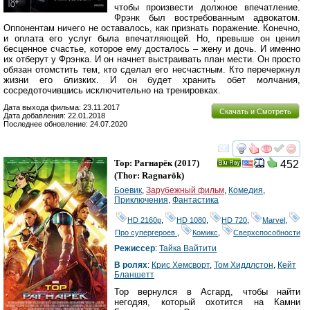
чтобы произвести должное впечатление.
Фрэнк был востребованным адвокатом.
Оппонентам ничего не оставалось, как признать поражение. Конечно,
и оплата его услуг была впечатляющей. Но, превыше он ценил
бесценное счастье, которое ему досталось – жену и дочь. И именно
их отберут у Фрэнка. И он начнет выстраивать план мести. Он просто
обязан отомстить тем, кто сделал его несчастным. Кто перечеркнул
жизни его близких. И он будет хранить обет молчания,
сосредоточившись исключительно на тренировках.
Дата выхода фильма: 23.11.2017
Скачать и Смотреть
Дата добавления: 22.01.2018
Последнее обновление: 24.07.2020
смотреть
инте
Тор: Рагнарёк
(2017)
452
Ray
(
Thor: Ragnarök
)
Боевик
,
Зарубежный фильм
,
Комедия
,
Приключения
,
Фантастика
HD 2160р
,
HD 1080
,
HD 720
,
Marvel
,
Про супергероев
,
Комикс
,
Сверхспособности
Режиссер
:
Тайка Вайтити
В ролях
:
Крис Хемсворт
,
Том Хиддлстон
,
Кейт
Бланшетт
Тор вернулся в Асгард, чтобы найти
негодяя, который охотится на Камни