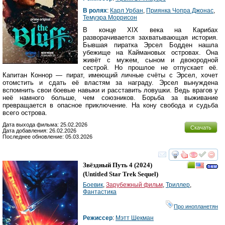
В ролях
:
Карл Урбан
,
Приянка Чопра Джонас
,
Темуэра Моррисон
В конце XIX века на Карибах
разворачивается захватывающая история.
Бывшая пиратка Эрсел Бодден нашла
убежище на Каймановых островах. Она
живёт с мужем, сыном и двоюродной
сестрой. Но прошлое не отпускает её.
Капитан Коннор — пират, имеющий личные счёты с Эрсел, хочет
отомстить и сдать её властям за награду. Эрсел вынуждена
вспомнить свои боевые навыки и расставить ловушки. Ведь врагов у
неё намного больше, чем союзников. Борьба за выживание
превращается в опасное приключение. На кону свобода и судьба
всего острова.
Дата выхода фильма: 25.02.2026
Скачать
Дата добавления: 26.02.2026
Последнее обновление: 05.03.2026
смотреть
инте
Звёздный Путь 4
(2024)
(
Untitled Star Trek Sequel
)
Боевик
,
Зарубежный фильм
,
Триллер
,
Фантастика
Про инопланетян
Режиссер
:
Мэтт Шекман