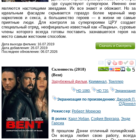
где существуют супергерои. Именно они
являются настоящими звездами. Их все знают и обожают. Но за
идеальным фасадом скрывается гораздо более мрачный мир
наркотиков и секса, а большинство героев — в жизни не самые
приятные люди. Для контроля за супергероями ЦРУ создает
специальный отряд, неофициально известный как «Пацаны», суровые
члены которого всегда готовы поставить зазнавшегося героя на
место самым жестоким способом.
Дата выхода фильма: 16.07.2019
Скачать и Смотреть
Дата добавления: 26.07.2019
Последнее обновление: 06.07.2026
смотреть
инте
Склонность
(2018)
5
Ray
(
Bent
)
Зарубежный фильм
,
Криминал
,
Триллер
HD 1080
,
HD 720
,
Экранизация
Экранизация по произведению
:
Джозеф П.
О'Доннел
Режиссер
:
Роберт Мореско
В ролях
:
Карл Урбан
,
София Вергара
,
Энди
Гарсиа
В прошлом Дэнни отличный полицейский.
Он всегда любил свою работу, всегда