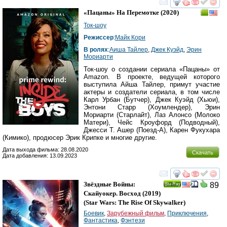
смотреть
инте
«Пацаны» На Перемотке
(2020)
Ток-шоу
Режиссер
:
Майк Кори
В ролях
:
Аиша Тайлер
,
Джек Куэйд
,
Эрин
Мориарти
Ток-шоу о создании сериала «Пацаны» от
Amazon. В проекте, ведущей которого
выступила Айша Тайлер, примут участие
актеры и создатели сериала, в том числе
Карл Урбан (Бутчер), Джек Куэйд (Хьюи),
Энтони Старр (Хоумлендер), Эрин
Мориарти (Старлайт), Лаз Алонсо (Молоко
Матери), Чейс Кроуфорд (Подводный),
Джесси Т. Ашер (Поезд-А), Карен Фукухара
(Кимико), продюсер Эрик Крипке и многие другие.
Дата выхода фильма: 28.08.2020
Скачать
Дата добавления: 13.09.2023
смотреть
инте
Звёздные Войны:
89
Ray
Скайуокер. Восход
(2019)
(
Star Wars: The Rise Of Skywalker
)
Боевик
,
Зарубежный фильм
,
Приключения
,
Фантастика
,
Фэнтези