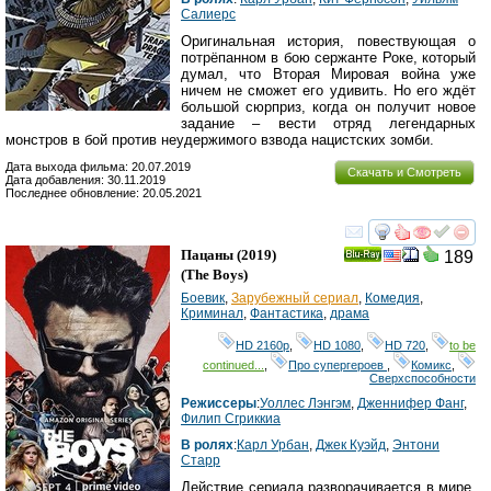
Салиерс
Оригинальная история, повествующая о
потрёпанном в бою сержанте Роке, который
думал, что Вторая Мировая война уже
ничем не сможет его удивить. Но его ждёт
большой сюрприз, когда он получит новое
задание – вести отряд легендарных
монстров в бой против неудержимого взвода нацистских зомби.
Дата выхода фильма: 20.07.2019
Скачать и Смотреть
Дата добавления: 30.11.2019
Последнее обновление: 20.05.2021
смотреть
инте
Пацаны
(2019)
189
Ray
(
The Boys
)
Боевик
,
Зарубежный сериал
,
Комедия
,
Криминал
,
Фантастика
,
драма
HD 2160р
,
HD 1080
,
HD 720
,
to be
continued...
,
Про супергероев
,
Комикс
,
Сверхспособности
Режиссеры
:
Уоллес Лэнгэм
,
Дженнифер Фанг
,
Филип Сгриккиа
В ролях
:
Карл Урбан
,
Джек Куэйд
,
Энтони
Старр
Действие сериала разворачивается в мире,