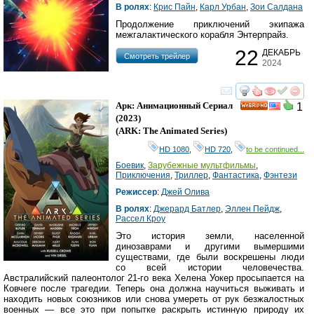
В ролях
:
Крис Пайн
,
Карл Урбан
,
Зои Салдана
Продолжение приключений экипажа
межгалактического корабля Энтерпрайз.
22
ДЕКАБРЬ
Cмотреть трейлер
2024
смотреть
инте
Арк: Анимационный Сериал
1
HD
(2023)
(
ARK: The Animated Series
)
HD 1080
,
HD 720
,
to be continued...
Боевик
,
Зарубежные мультфильмы
,
Приключения
,
Триллер
,
Фантастика
,
Фэнтези
Режиссер
:
Джей Олива
В ролях
:
Джерард Батлер
,
Эллен Пейдж
,
Рассел Кроу
Это история земли, населенной
динозаврами и другими вымершими
существами, где были воскрешены люди
со всей истории человечества.
Австралийский палеонтолог 21-го века Хелена Уокер просыпается на
Ковчеге после трагедии. Теперь она должна научиться выживать и
находить новых союзников или снова умереть от рук безжалостных
военных — все это при попытке раскрыть истинную природу их