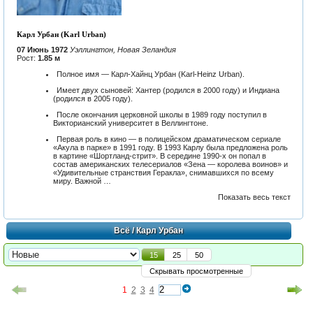
Карл Урбан (Karl Urban)
07 Июнь 1972
Уэллингтон, Новая Зеландия
Рост:
1.85 м
Полное имя — Карл-Хайнц Урбан (Karl-Heinz Urban).
Имеет двух сыновей: Хантер (родился в 2000 году) и Индиана
(родился в 2005 году).
После окончания церковной школы в 1989 году поступил в
Викторианский университет в Веллингтоне.
Первая роль в кино — в полицейском драматическом сериале
«Акула в парке» в 1991 году. В 1993 Карлу была предложена роль
в картине «Шортланд-стрит». В середине 1990-х он попал в
состав американских телесериалов «Зена — королева воинов» и
«Удивительные странствия Геракла», снимавшихся по всему
миру. Важной …
Показать весь текст
Всё
/ Карл Урбан
15
25
50
Скрывать просмотренные
1
2
3
4