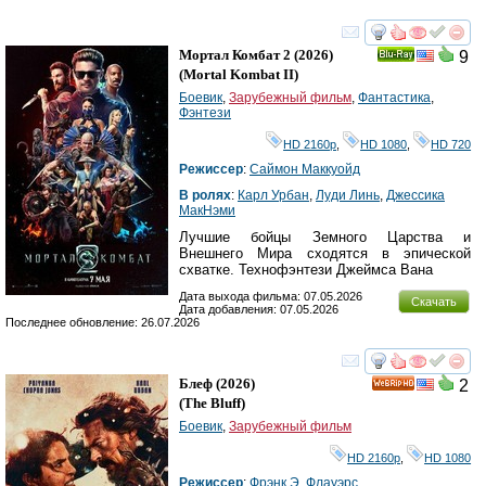
смотреть
инте
Мортал Комбат 2
(2026)
9
Ray
(
Mortal Kombat II
)
Боевик
,
Зарубежный фильм
,
Фантастика
,
Фэнтези
HD 2160р
,
HD 1080
,
HD 720
Режиссер
:
Саймон Маккуойд
В ролях
:
Карл Урбан
,
Луди Линь
,
Джессика
МакНэми
Лучшие бойцы Земного Царства и
Внешнего Мира сходятся в эпической
схватке. Технофэнтези Джеймса Вана
Дата выхода фильма: 07.05.2026
Скачать
Дата добавления: 07.05.2026
Последнее обновление: 26.07.2026
смотреть
инте
Блеф
(2026)
2
HD
(
The Bluff
)
Боевик
,
Зарубежный фильм
HD 2160р
,
HD 1080
Режиссер
:
Фрэнк Э. Флауэрс