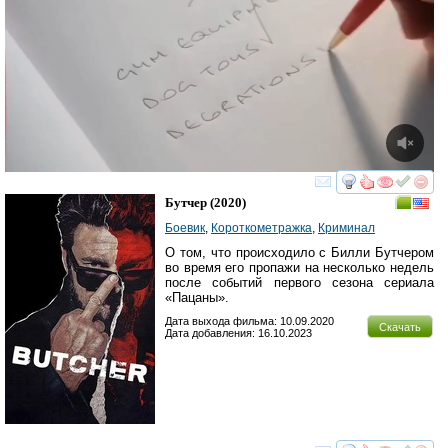
смотреть
инте
Бутчер
(2020)
Боевик
,
Короткометражка
,
Криминал
О том, что происходило с Билли Бутчером
во время его пропажи на несколько недель
после событий первого сезона сериала
«Пацаны».
Дата выхода фильма: 10.09.2020
Скачать
Дата добавления: 16.10.2023