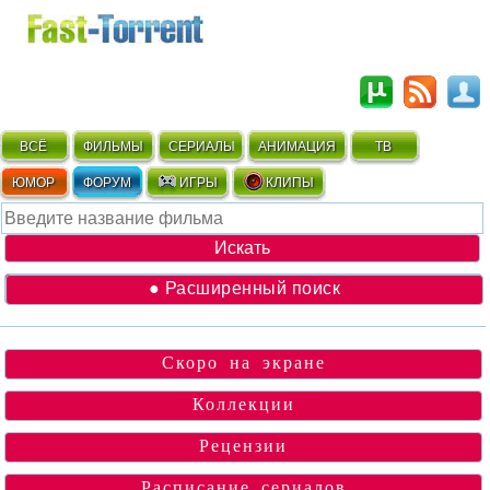
ВСЁ
ФИЛЬМЫ
СЕРИАЛЫ
АНИМАЦИЯ
ТВ
ЮМОР
ФОРУМ
ИГРЫ
КЛИПЫ
● Расширенный поиск
Скоро на экране
Коллекции
Рецензии
Расписание сериалов