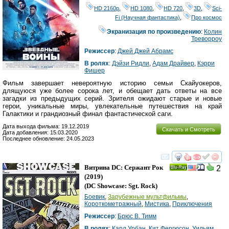
HD 2160р
,
HD 1080
,
HD 720
,
3D
,
Sci-
Fi (Научная фантастика)
,
Про космос
Экранизация по произведению
:
Колин
Треворроу
Режиссер
:
Джей Джей Абрамс
В ролях
:
Дэйзи Ридли
,
Адам Драйвер
,
Кэрри
Фишер
Фильм завершает невероятную историю семьи Скайуокеров,
длящуюся уже более сорока лет, и обещает дать ответы на все
загадки из предыдущих серий. Зрителя ожидают старые и новые
герои, уникальные миры, увлекательные путешествия на край
Галактики и грандиозный финал фантастической саги.
Дата выхода фильма: 19.12.2019
Скачать и Смотреть
Дата добавления: 15.03.2020
Последнее обновление: 24.05.2023
смотреть
инте
Витрина DC: Сержант Рок
2
Ray
(2019)
(
DC Showcase: Sgt. Rock
)
Боевик
,
Зарубежные мультфильмы
,
Короткометражный
,
Мистика
,
Приключения
Режиссер
:
Брюс В. Тимм
В ролях
:
Карл Урбан
,
Кит Фергюсон
,
Уильям