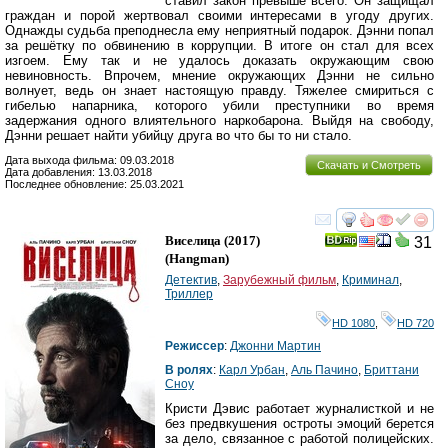
ставил закон превыше всего. Он защищал
граждан и порой жертвовал своими интересами в угоду других.
Однажды судьба преподнесла ему неприятный подарок. Дэнни попал
за решётку по обвинению в коррупции. В итоге он стал для всех
изгоем. Ему так и не удалось доказать окружающим свою
невиновность. Впрочем, мнение окружающих Дэнни не сильно
волнует, ведь он знает настоящую правду. Тяжелее смириться с
гибелью напарника, которого убили преступники во время
задержания одного влиятельного наркобарона. Выйдя на свободу,
Дэнни решает найти убийцу друга во что бы то ни стало.
Дата выхода фильма: 09.03.2018
Скачать и Смотреть
Дата добавления: 13.03.2018
Последнее обновление: 25.03.2021
смотреть
инте
Виселица
(2017)
31
(
Hangman
)
Детектив
,
Зарубежный фильм
,
Криминал
,
Триллер
HD 1080
,
HD 720
Режиссер
:
Джонни Мартин
В ролях
:
Карл Урбан
,
Аль Пачино
,
Бриттани
Сноу
Кристи Дэвис работает журналисткой и не
без предвкушения остроты эмоций берется
за дело, связанное с работой полицейских.