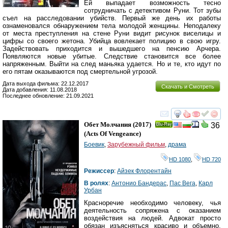
Ей выпадает возможность тесно
сотрудничать с детективом Руни. Тот зубы
съел на расследовании убийств. Первый же день их работы
ознаменовался обнаружением тела молодой женщины. Неподалеку
от места преступления на стене Руни видит рисунок виселицы и
цифры со своего жетона. Убийца вовлекает полицию в свою игру.
Задействовать приходится и вышедшего на пенсию Арчера.
Появляются новые убитые. Следствие становится все более
напряженным. Выйти на след маньяка удается. Но и те, кто идут по
его пятам оказываются под смертельной угрозой.
Дата выхода фильма: 22.12.2017
Скачать и Смотреть
Дата добавления: 11.08.2018
Последнее обновление: 21.09.2021
смотреть
инте
Обет Молчания
(2017)
36
Ray
(
Acts Of Vengeance
)
Боевик
,
Зарубежный фильм
,
драма
HD 1080
,
HD 720
Режиссер
:
Айзек Флорентайн
В ролях
:
Антонио Бандерас
,
Пас Вега
,
Карл
Урбан
Красноречие необходимо человеку, чья
деятельность сопряжена с оказанием
воздействия на людей. Адвокат просто
обязан изъясняться красиво и объемно,