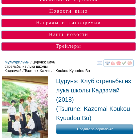
Новости кино
Награды и кинопремии
Наши новости
Трейлеры
Мультфильмы
/ Цурунэ: Клуб
стрельбы из лука школы
смотреть
инте
Кадзэмай / Tsurune: Kazemai Koukou Kyuudou Bu
Цурунэ: Клуб стрельбы из
лука школы Кадзэмай
(2018)
(
Tsurune: Kazemai Koukou
Kyuudou Bu
)
Следите за сериалом?