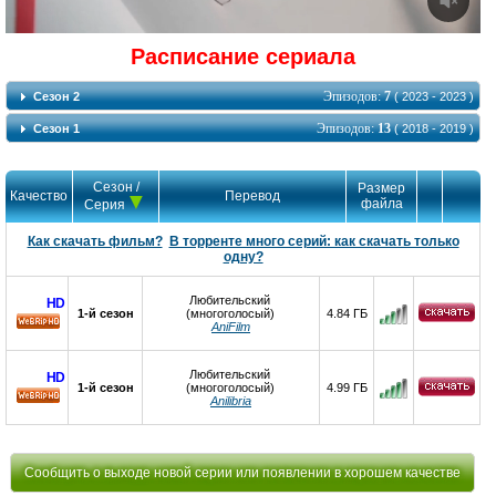
Расписание сериала
Эпизодов:
7
Сезон 2
( 2023 - 2023 )
Эпизодов:
13
Сезон 1
( 2018 - 2019 )
Сезон /
Размер
Качество
Перевод
файла
Серия
Как скачать фильм?
В торренте много серий: как скачать только
одну?
Любительский
HD
1-й сезон
(многоголосый)
4.84 ГБ
AniFilm
HD
Любительский
HD
1-й сезон
(многоголосый)
4.99 ГБ
Anilibria
HD
Сообщить о выходе новой серии или появлении в хорошем качестве