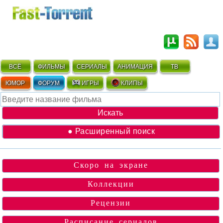
ВСЁ
ФИЛЬМЫ
СЕРИАЛЫ
АНИМАЦИЯ
ТВ
ЮМОР
ФОРУМ
ИГРЫ
КЛИПЫ
● Расширенный поиск
Скоро на экране
Коллекции
Рецензии
Расписание сериалов