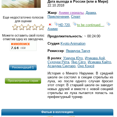
Дата выхода в России (или в Мире)
:
22.10.2018
Жанр
:
Аниме сериалы
,
Драма
,
Приключения
,
Спорт
Еще недостаточно голосов
для оценки
HD 720
,
to be continued...
,
Аниме
Можете оставить свой голос
Продолжительность
: ~ 00:24:00
отметив одну из звездочек.
Студия
:
Kyoto Animation
Режиссер
:
Ямамура Такуя
В ролях
:
Уэмура Юто
,
Итикава Аой
,
Судзуки Рёта
,
Яно Сёго
,
Исикава Кайто
,
Асанума Синтаро
,
Оно Кэнсё
Рекомендаций
1
История о Минато Нарумии. В средней
школе он состоял в секции стрельбы из
лука, но после одного случая бросил
Просмотренные серии
этот спорт. В старшей школе он заводит
новых друзей и вместе с новой секцией
стрельбы из лука пытается попасть на
префектурный турнир.
Фильм в коллекциях