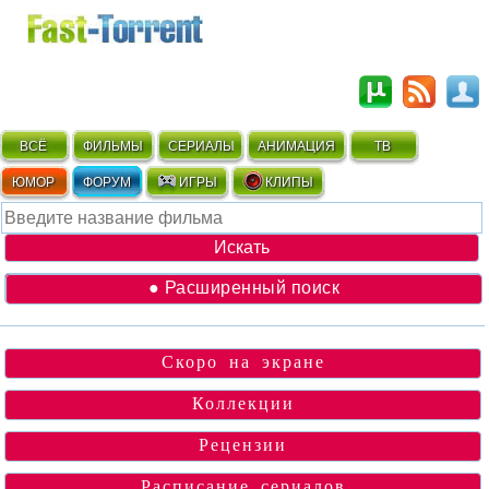
ВСЁ
ФИЛЬМЫ
СЕРИАЛЫ
АНИМАЦИЯ
ТВ
ЮМОР
ФОРУМ
ИГРЫ
КЛИПЫ
● Расширенный поиск
Скоро на экране
Коллекции
Рецензии
Расписание сериалов