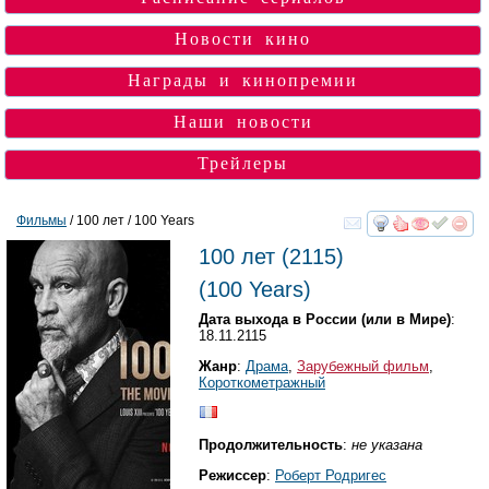
Новости кино
Награды и кинопремии
Наши новости
Трейлеры
Фильмы
/ 100 лет / 100 Years
смотреть
инте
100 лет
(2115)
(
100 Years
)
Дата выхода в России (или в Мире)
:
18.11.2115
Жанр
:
Драма
,
Зарубежный фильм
,
Короткометражный
Продолжительность
:
не указана
Режиссер
:
Роберт Родригес