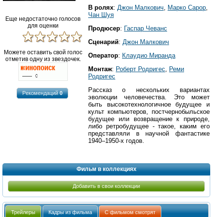
В ролях
:
Джон Малкович
,
Марко Сарор
,
Чан Шуя
Еще недостаточно голосов
для оценки
Продюсер
:
Гаспар Чеванс
Сценарий
:
Джон Малкович
Можете оставить свой голос
Оператор
:
Клаудио Миранда
отметив одну из звездочек.
Монтаж
:
Роберт Родригес
,
Реми
Родригес
Рассказ о нескольких вариантах
Рекомендаций
0
эволюции человечества. Это может
быть высокотехнологичное будущее и
культ компьютеров, постчернобыльское
будущее или возвращение к природе,
либо ретробудущее - такое, каким его
представляли в научной фантастике
1940–1950-х годов.
Фильм в коллекциях
Добавить в свои коллекции
Трейлеры
Кадры из фильма
С фильмом смотрят